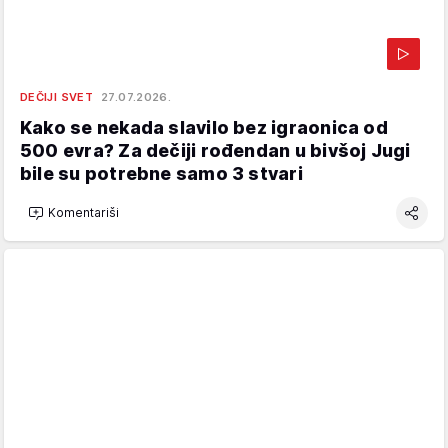
DEČIJI SVET
27.07.2026.
Kako se nekada slavilo bez igraonica od
500 evra? Za dečiji rođendan u bivšoj Jugi
bile su potrebne samo 3 stvari
Komentariši