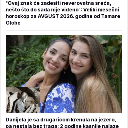
"Ovaj znak će zadesiti neverovatna sreća,
nešto što do sada nije viđeno": Veliki mesečni
horoskop za AVGUST 2026. godine od Tamare
Globe
Danijela je sa drugaricom krenula na jezero,
pa nestala bez traga: 2 godine kasnije nalaze