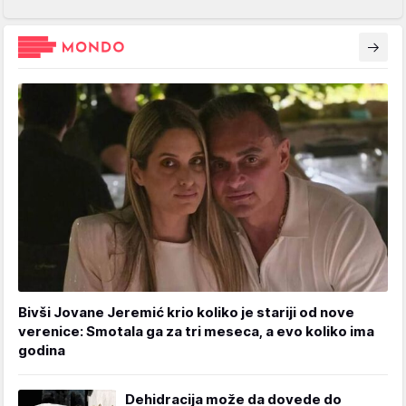
Bivši Jovane Jeremić krio koliko je stariji od nove
verenice: Smotala ga za tri meseca, a evo koliko ima
godina
Dehidracija može da dovede do