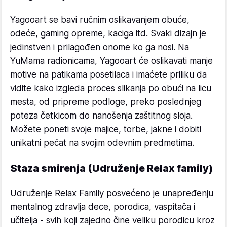
Yagooart se bavi ručnim oslikavanjem obuće,
odeće, gaming opreme, kaciga itd. Svaki dizajn je
jedinstven i prilagođen onome ko ga nosi. Na
YuMama radionicama, Yagooart će oslikavati manje
motive na patikama posetilaca i imaćete priliku da
vidite kako izgleda proces slikanja po obući na licu
mesta, od pripreme podloge, preko poslednjeg
poteza četkicom do nanošenja zaštitnog sloja.
Možete poneti svoje majice, torbe, jakne i dobiti
unikatni pečat na svojim odevnim predmetima.
Staza smirenja (Udruženje Relax family)
Udruženje Relax Family posvećeno je unapređenju
mentalnog zdravlja dece, porodica, vaspitača i
učitelja - svih koji zajedno čine veliku porodicu kroz