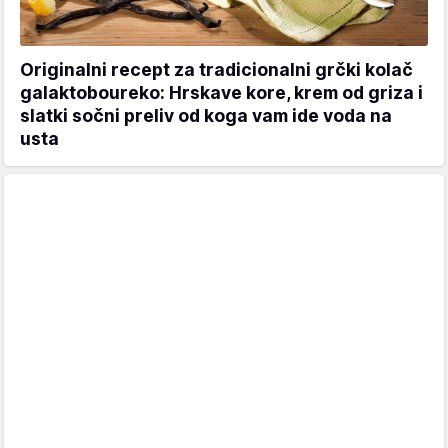
Originalni recept za tradicionalni grčki kolač
galaktoboureko: Hrskave kore, krem od griza i
slatki sočni preliv od koga vam ide voda na
usta