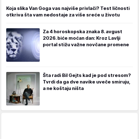
Koja slika Van Goga vas najviše privlači? Test ličnosti
otkriva šta vam nedostaje za više sreće u životu
Za 4 horoskopska znaka 8. avgust
2026. biće moćan dan: Kroz Lavlji
portal stižu važne novčane promene
Šta radi Bil Gejts kad je pod stresom?
Tvrdi da ga dve navike uveče smiruju,
a ne koštaju ništa