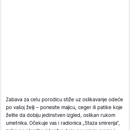
Zabava za celu porodicu stiže uz oslikavanje odeće
po vašoj želji – ponesite majicu, ceger ili patike koje
želite da dobiju jedinstven izgled, oslikan rukom
umetnika. Očekuje vas i radionica „Staza smirenja“,