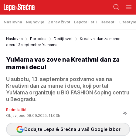
Naslovna
Najnovije
Zdrav život
Lepota i stil
Recepti
Lifestyl
Naslovna
Porodica
Dečiji svet
Kreativni dan za mame i
decu 13 septembar Yumama
YuMama vas zove na Kreativni dan za
mame i decu!
U subotu, 13. septembra pozivamo vas na
Kreativni dan za mame i decu, koji portal
YuMama organizuje u BIG FASHION šoping centru
u Beogradu.
Radmila Ilić
Objavljeno 08.09.2025. 11:03h
Dodajte Lepa & Srećna u vaš Google izbor