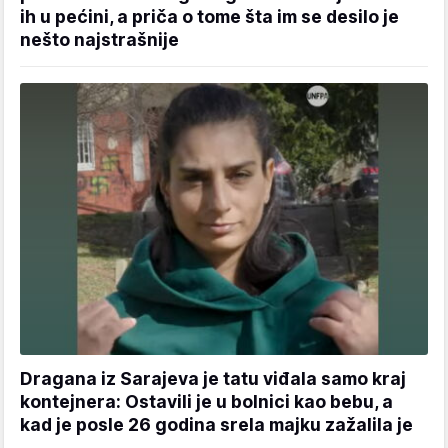
ih u pećini, a priča o tome šta im se desilo je
nešto najstrašnije
Dragana iz Sarajeva je tatu viđala samo kraj
kontejnera: Ostavili je u bolnici kao bebu, a
kad je posle 26 godina srela majku zažalila je