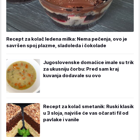
Recept za kolač ledena milka: Nema pečenja, ovo je
savršen spoj plazme, sladoleda i čokolade
Jugoslovenske domaćice imale su trik
za ukusniju čorbu: Pred sam kraj
kuvanja dodavale su ovo
Recept za kolač smetanik: Ruski klasik
u 3 sloja, najviše će vas očarati fil od
pavlake i vanile