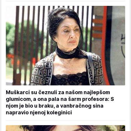
Muškarci su čeznuli za našom najlepšom
glumicom, a ona pala na šarm profesora: S
njom je bio u braku, a vanbračnog sina
napravio njenoj koleginici