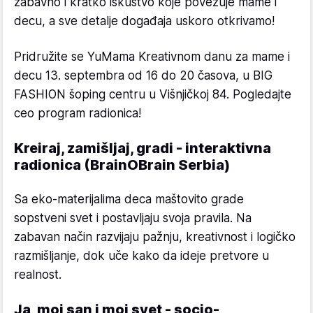
zabavno i kratko iskustvo koje povezuje mame i
decu, a sve detalje događaja uskoro otkrivamo!
Pridružite se YuMama Kreativnom danu za mame i
decu 13. septembra od 16 do 20 časova, u BIG
FASHION šoping centru u Višnjičkoj 84. Pogledajte
ceo program radionica!
Kreiraj, zamišljaj, gradi - interaktivna
radionica (BrainOBrain Serbia)
Sa eko-materijalima deca maštovito grade
sopstveni svet i postavljaju svoja pravila. Na
zabavan način razvijaju pažnju, kreativnost i logičko
razmišljanje, dok uče kako da ideje pretvore u
realnost.
Ja, moj san i moj svet - socio-