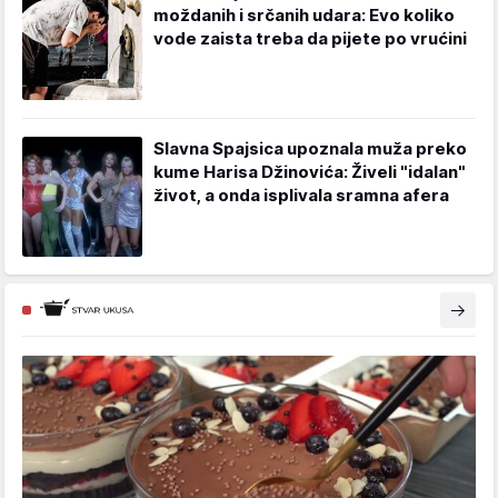
moždanih i srčanih udara: Evo koliko
vode zaista treba da pijete po vrućini
Slavna Spajsica upoznala muža preko
kume Harisa Džinovića: Živeli "idalan"
život, a onda isplivala sramna afera