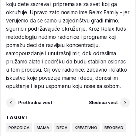
koju dete sazreva i priprema se za svet koji ga
okružuje. Upravo zato nosimo ime Relax Family - jer
verujemo da se samo u zajedništvu gradi mirno,
sigurno i podržavajuće okruženje. Kroz Relax Kids
metodologiju nudimo radionice i programe koji
pomažu deci da razvijaju koncentraciju,
samopouzdanje i unutrašnji mir, dok odraslima
pružamo alate i podršku da budu stabilan oslonac
u tom procesu. Cilj ove radionice: zabavno i kratko
iskustvo koje povezuje mame i decu, donosi im
opuštanje i lepu uspomenu koju nose sa sobom.
Prethodna vest
Sledeća vest
TAGOVI
PORODICA
MAMA
DECA
KREATIVNO
BEOGRAD