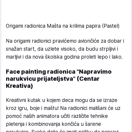
Origami radionica Mašta na krilima papira (Pastel)
Na origami radionici pravićemo aviončiće za dobar i
snažan start, da uzlete visoko, da budu strpljivi i
marljivi i da nova školska godina proleti lepo i lako.
Face painting radionica "Napravimo
narukvicu prijateljstva" (Centar
Kreativa)
Kreativni kutak u kojem deca mogu da se izraze
kroz igru, boje i maštu! Na radionici mališani će uz
pomoć naših animatora učiti različite tehnike
pletenja i kombinovanja končića u šarene
narukvice. Svako dete će imati priliku da napravi