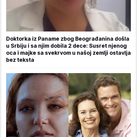
Doktorka iz Paname zbog Beograđanina došla
u Srbiju i sa njim dobila 2 dece: Susret njenog
oca i majke sa svekrvom u našoj zemlji ostavlja
bez teksta