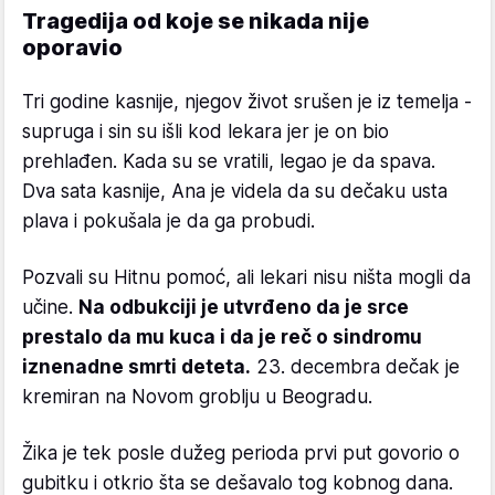
Tragedija od koje se nikada nije
oporavio
Tri godine kasnije, njegov život srušen je iz temelja -
supruga i sin su išli kod lekara jer je on bio
prehlađen. Kada su se vratili, legao je da spava.
Dva sata kasnije, Ana je videla da su dečaku usta
plava i pokušala je da ga probudi.
Pozvali su Hitnu pomoć, ali lekari nisu ništa mogli da
učine.
Na odbukciji je utvrđeno da je srce
prestalo da mu kuca i da je reč o sindromu
iznenadne smrti deteta.
23. decembra dečak je
kremiran na Novom groblju u Beogradu.
Žika je tek posle dužeg perioda prvi put govorio o
gubitku i otkrio šta se dešavalo tog kobnog dana.