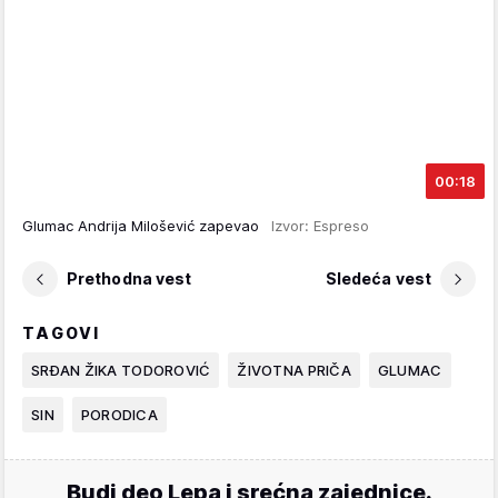
00:18
Glumac Andrija Milošević zapevao
Izvor: Espreso
Prethodna vest
Sledeća vest
TAGOVI
SRĐAN ŽIKA TODOROVIĆ
ŽIVOTNA PRIČA
GLUMAC
SIN
PORODICA
Budi deo Lepa i srećna zajednice.