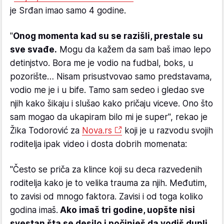
je Srđan imao samo 4 godine.
"
Onog momenta kad su se razišli, prestale su
sve svađe.
Mogu da kažem da sam baš imao lepo
detinjstvo. Bora me je vodio na fudbal, boks, u
pozorište… Nisam prisustvovao samo predstavama,
vodio me je i u bife. Tamo sam sedeo i gledao sve
njih kako šikaju i slušao kako pričaju viceve. Ono što
sam mogao da ukapiram bilo mi je super", rekao je
Žika Todorović za
Nova.rs
koji je u razvodu svojih
roditelja ipak video i dosta dobrih momenata:
"Često se priča za klince koji su deca razvedenih
roditelja kako je to velika trauma za njih. Međutim,
to zavisi od mnogo faktora. Zavisi i od toga koliko
godina imaš.
Ako imaš tri godine, uopšte nisi
svestan šta se desilo i počinješ da vodiš dupli