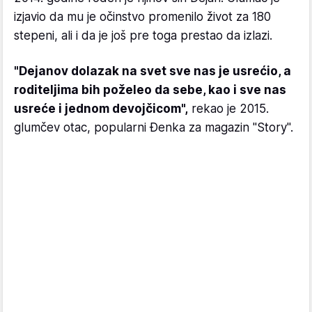
izjavio da mu je očinstvo promenilo život za 180
stepeni, ali i da je još pre toga prestao da izlazi.
"Dejanov dolazak na svet sve nas je usrećio, a
roditeljima bih poželeo da sebe, kao i sve nas
usreće i jednom devojčicom",
rekao je 2015.
glumčev otac, popularni Đenka za magazin "Story".