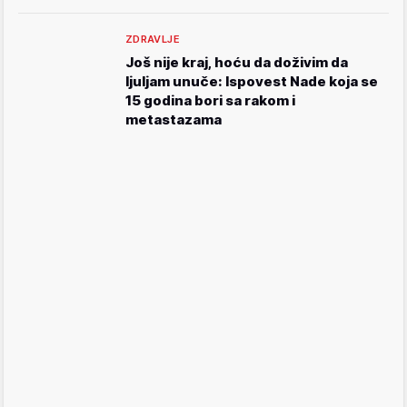
ZDRAVLJE
Još nije kraj, hoću da doživim da
ljuljam unuče: Ispovest Nade koja se
15 godina bori sa rakom i
metastazama