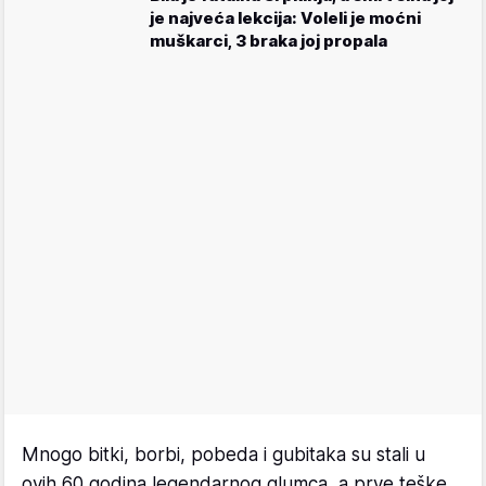
je najveća lekcija: Voleli je moćni
muškarci, 3 braka joj propala
Mnogo bitki, borbi, pobeda i gubitaka su stali u
ovih 60 godina legendarnog glumca, a prve teške