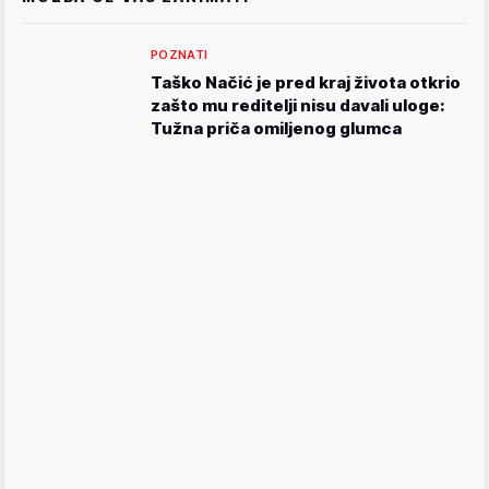
POZNATI
Taško Načić je pred kraj života otkrio
zašto mu reditelji nisu davali uloge:
Tužna priča omiljenog glumca