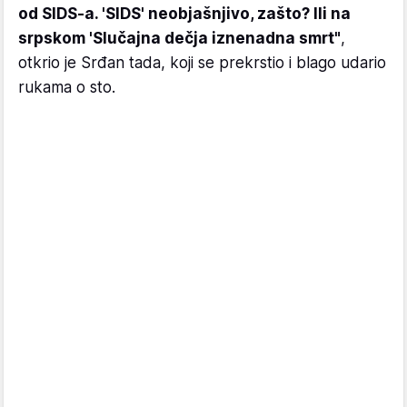
od SIDS-a. 'SIDS' neobjašnjivo, zašto? Ili na
srpskom 'Slučajna dečja iznenadna smrt"
,
otkrio je Srđan tada, koji se prekrstio i blago udario
rukama o sto.