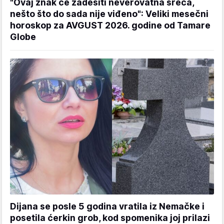
"Ovaj znak će zadesiti neverovatna sreća,
nešto što do sada nije viđeno": Veliki mesečni
horoskop za AVGUST 2026. godine od Tamare
Globe
Dijana se posle 5 godina vratila iz Nemačke i
posetila ćerkin grob, kod spomenika joj prilazi