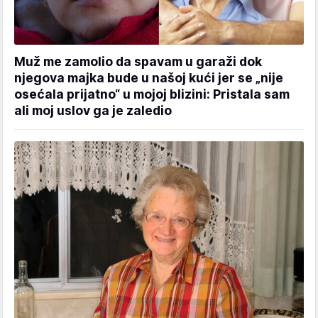
Muž me zamolio da spavam u garaži dok
njegova majka bude u našoj kući jer se „nije
osećala prijatno“ u mojoj blizini: Pristala sam
ali moj uslov ga je zaledio