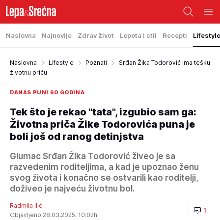
Naslovna
Najnovije
Zdrav život
Lepota i stil
Recepti
Lifestyl
Naslovna
Lifestyle
Poznati
Srđan Žika Todorović ima tešku
životnu priču
DANAS PUNI 60 GODINA
Tek što je rekao "tata", izgubio sam ga:
Životna priča Žike Todorovića puna je
boli još od ranog detinjstva
Glumac Srđan Žika Todorović živeo je sa
razvedenim roditeljima, a kad je upoznao ženu
svog života i konačno se ostvarili kao roditelji,
doživeo je najveću životnu bol.
Radmila Ilić
1
Objavljeno 28.03.2025. 10:02h