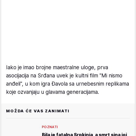
Iako je imao brojne maestralne uloge, prva
asocijacija na Srđana uvek je kultni film "Mi nismo
anđeli", u kom igra Đavola sa urnebesnim replikama
koje ozvanjaju u glavama generacijama.
MOŽDA ĆE VAS ZANIMATI
POZNATI
Bila je fatalna Srpkinja, a smrt sina joj