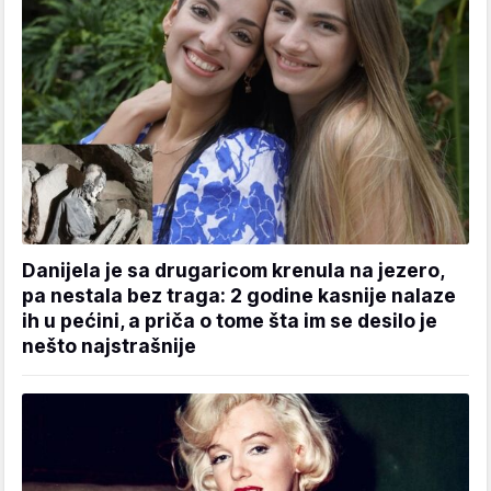
Danijela je sa drugaricom krenula na jezero,
pa nestala bez traga: 2 godine kasnije nalaze
ih u pećini, a priča o tome šta im se desilo je
nešto najstrašnije