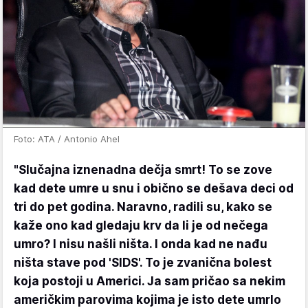
Foto: ATA / Antonio Ahel
"Slučajna iznenadna dečja smrt! To se zove
kad dete umre u snu i obično se dešava deci od
tri do pet godina. Naravno, radili su, kako se
kaže ono kad gledaju krv da li je od nečega
umro? I nisu našli ništa. I onda kad ne nađu
ništa stave pod 'SIDS'. To je zvanična bolest
koja postoji u Americi. Ja sam pričao sa nekim
američkim parovima kojima je isto dete umrlo