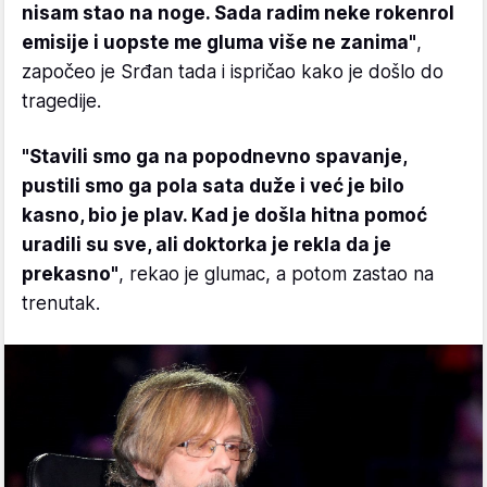
nisam stao na noge. Sada radim neke rokenrol
emisije i uopste me gluma više ne zanima"
,
započeo je Srđan tada i ispričao kako je došlo do
tragedije.
"Stavili smo ga na popodnevno spavanje,
pustili smo ga pola sata duže i već je bilo
kasno, bio je plav. Kad je došla hitna pomoć
uradili su sve, ali doktorka je rekla da je
prekasno"
, rekao je glumac, a potom zastao na
trenutak.