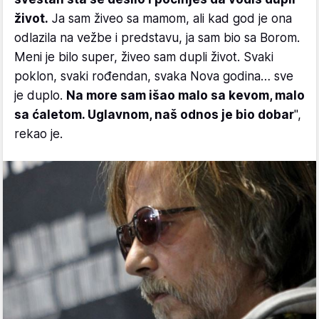
život.
Ja sam živeo sa mamom, ali kad god je ona
odlazila na vežbe i predstavu, ja sam bio sa Borom.
Meni je bilo super, živeo sam dupli život. Svaki
poklon, svaki rođendan, svaka Nova godina… sve
je duplo.
Na more sam išao malo sa kevom, malo
sa ćaletom. Uglavnom, naš odnos je bio dobar
",
rekao je.