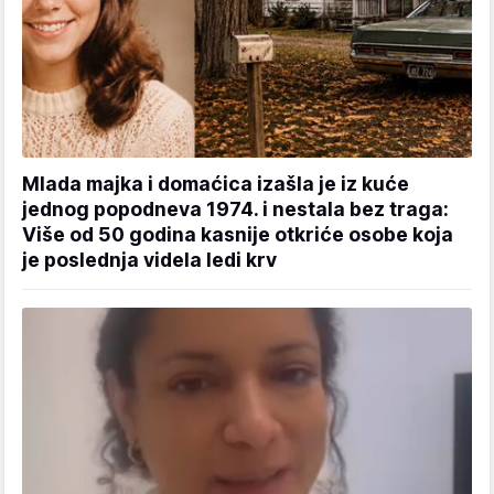
Mlada majka i domaćica izašla je iz kuće
jednog popodneva 1974. i nestala bez traga:
Više od 50 godina kasnije otkriće osobe koja
je poslednja videla ledi krv