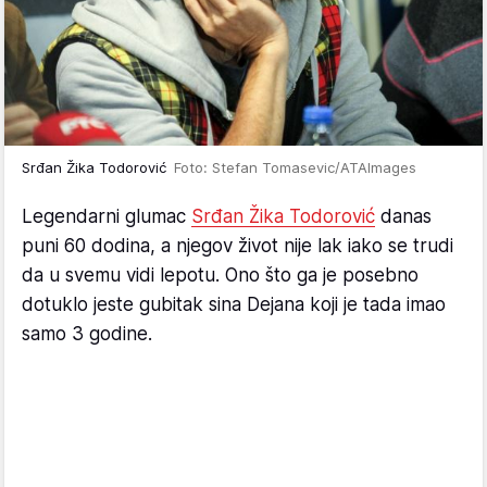
Srđan Žika Todorović
Foto: Stefan Tomasevic/ATAImages
Legendarni glumac
Srđan Žika Todorović
danas
puni 60 dodina, a njegov život nije lak iako se trudi
da u svemu vidi lepotu. Ono što ga je posebno
dotuklo jeste gubitak sina Dejana koji je tada imao
samo 3 godine.