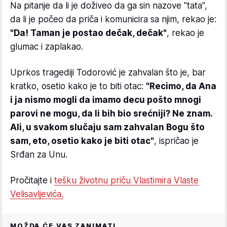
Na pitanje da li je doživeo da ga sin nazove "tata",
da li je počeo da priča i komunicira sa njim, rekao je:
"Da! Taman je postao dečak, dečak"
, rekao je
glumac i zaplakao.
Uprkos tragediji Todorović je zahvalan što je, bar
kratko, osetio kako je to biti otac:
"Recimo, da Ana
i ja nismo mogli da imamo decu pošto mnogi
parovi ne mogu, da li bih bio srećniji? Ne znam.
Ali, u svakom slučaju sam zahvalan Bogu što
sam, eto, osetio kako je biti otac"
, ispričao je
Srđan za Unu.
Pročitajte i
tešku životnu priču Vlastimira Vlaste
Velisavljevića.
MOŽDA ĆE VAS ZANIMATI