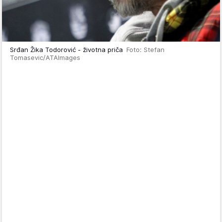
Srđan Žika Todorović - životna priča
Foto: Stefan
Tomasevic/ATAImages