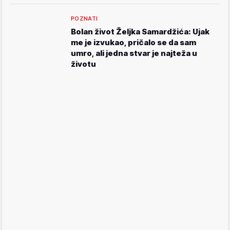
POZNATI
Bolan život Željka Samardžića: Ujak
me je izvukao, pričalo se da sam
umro, ali jedna stvar je najteža u
životu