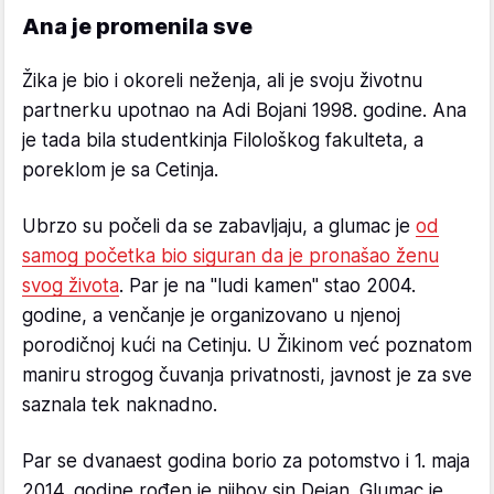
Ana je promenila sve
Žika je bio i okoreli neženja, ali je svoju životnu
partnerku upotnao na Adi Bojani 1998. godine. Ana
je tada bila studentkinja Filološkog fakulteta, a
poreklom je sa Cetinja.
Ubrzo su počeli da se zabavljaju, a glumac je
od
samog početka bio siguran da je pronašao ženu
svog života
. Par je na "ludi kamen" stao 2004.
godine, a venčanje je organizovano u njenoj
porodičnoj kući na Cetinju. U Žikinom već poznatom
maniru strogog čuvanja privatnosti, javnost je za sve
saznala tek naknadno.
Par se dvanaest godina borio za potomstvo i 1. maja
2014. godine rođen je njihov sin Dejan. Glumac je