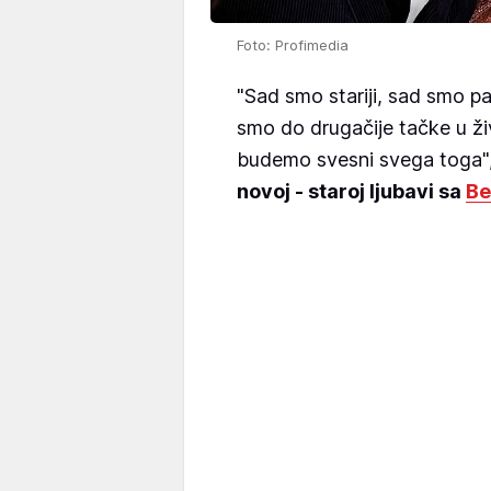
Foto: Profimedia
"Sad smo stariji, sad smo pa
smo do drugačije tačke u ž
budemo svesni svega toga"
novoj - staroj ljubavi sa
Be