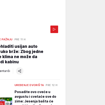
E PAŽNJU
PRE 11 H
hladiti usijan auto
uko brže: Zbog jedne
e klima ne može da
di kabinu
ntariši
UREĐENJE DVORIŠTA
PRE 12 H
Posadite ovo cveće u
avgustu i cvetaće sve do
zime: Jesenja bašta će