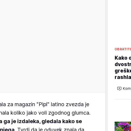
OBRATIT
Kako o
dvostr
grešk
rashla
Kome
dala za magazin "Pipl" latino zvezda je
znala koliko jako voli zgodnog glumca.
a ga je izdaleka, gledala kako se
 njega
. Tvrdi da je oduvek znala da