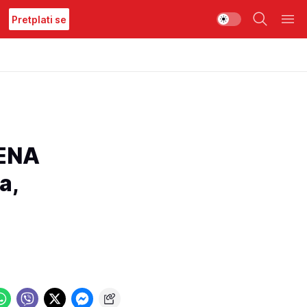
Pretplati se
BENA
a,