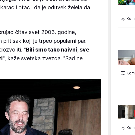
škarac i otac i da je oduvek želela da
Kome
brujao čitav svet 2003. godine,
 pritisak koji je trpeo popularni par.
ozvoliti. "
Bili smo tako naivni, sve
zi
", kaže svetska zvezda. "Sad ne
Kome
Kome