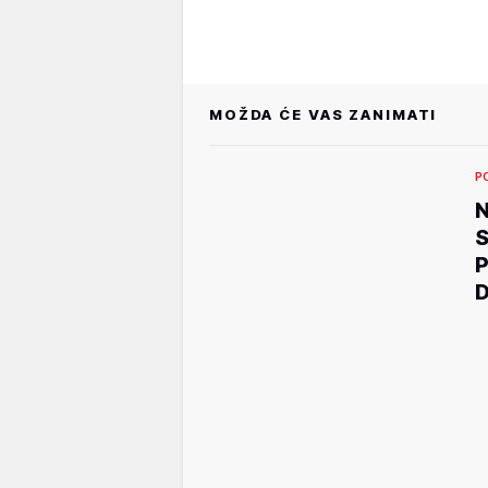
MOŽDA ĆE VAS ZANIMATI
P
N
S
P
D