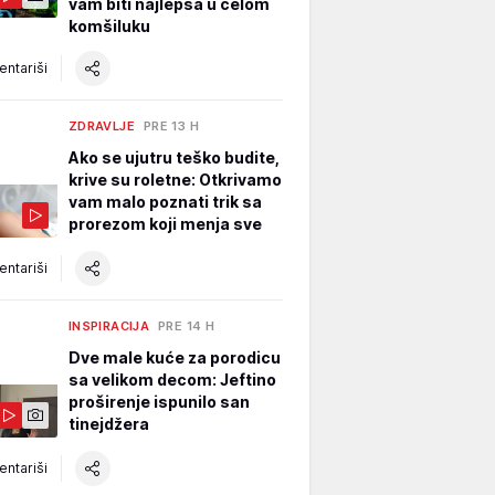
vam biti najlepša u celom
komšiluku
ntariši
ZDRAVLJE
PRE 13 H
Ako se ujutru teško budite,
krive su roletne: Otkrivamo
vam malo poznati trik sa
prorezom koji menja sve
ntariši
INSPIRACIJA
PRE 14 H
Dve male kuće za porodicu
sa velikom decom: Jeftino
proširenje ispunilo san
tinejdžera
ntariši