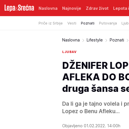
Naslovna
Najnovije
Zdrav život
Lepota i
Priče iz Srbije
Vesti
Poznati
Putovanja
Ljub
Naslovna
Lifestyle
Poznati
LJUBAV
DŽENIFER LOP
AFLEKA DO BOL
druga šansa se
Da li ga je tajno volela i
Lopez o Benu Afleku...
Objavljeno 01.02.2022. 14:00h