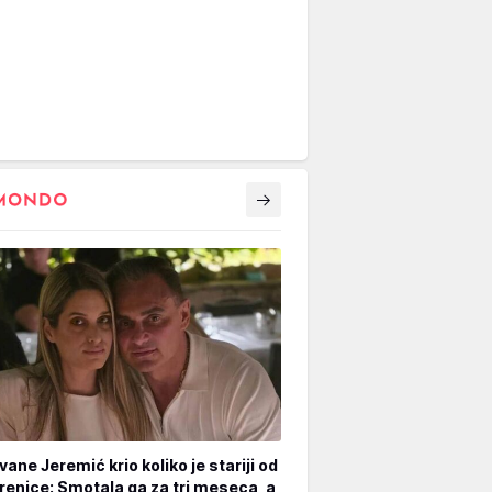
vane Jeremić krio koliko je stariji od
renice: Smotala ga za tri meseca, a