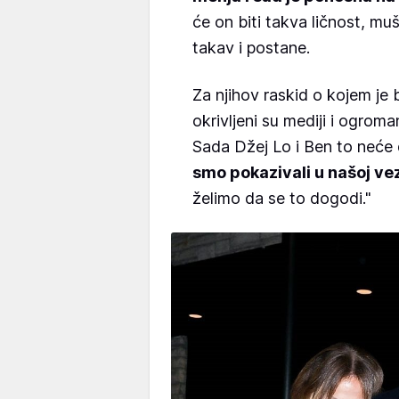
će on biti takva ličnost, mu
takav i postane.
Za njihov raskid o kojem je 
okrivljeni su mediji i ogroman
Sada Džej Lo i Ben to neće d
smo pokazivali u našoj ve
želimo da se to dogodi."