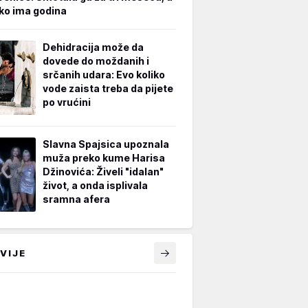
iko ima godina
Dehidracija može da
dovede do moždanih i
srčanih udara: Evo koliko
vode zaista treba da pijete
po vrućini
Slavna Spajsica upoznala
muža preko kume Harisa
Džinovića: Živeli "idalan"
život, a onda isplivala
sramna afera
VIJE