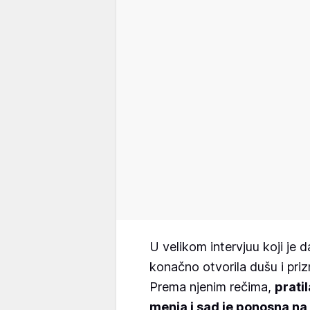
U velikom intervjuu koji je 
konačno otvorila dušu i pri
Prema njenim rečima,
pratil
menja i sad je ponosna na