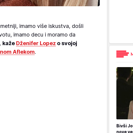
metniji, imamo više iskustva, došli
ivotu, imamo decu i moramo da
,
kaže
Dženifer Lopez
o svojoj
nom Aflekom
.
Bivši Jo
nove ve