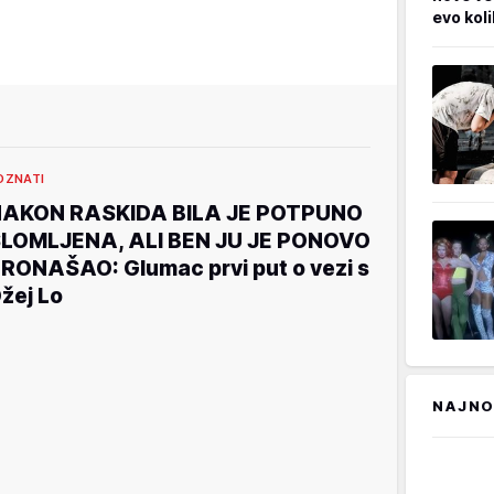
evo kol
OZNATI
AKON RASKIDA BILA JE POTPUNO
LOMLJENA, ALI BEN JU JE PONOVO
RONAŠAO: Glumac prvi put o vezi s
žej Lo
NAJNO