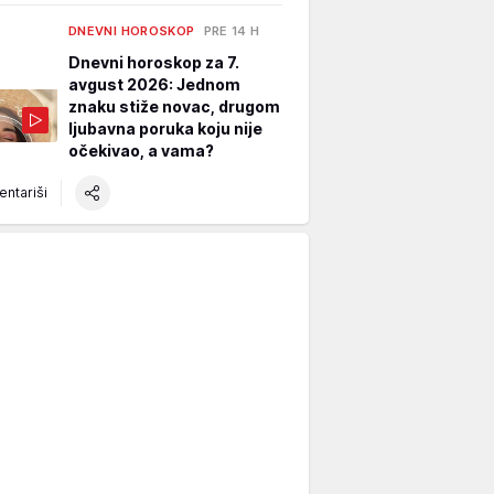
DNEVNI HOROSKOP
PRE 14 H
Dnevni horoskop za 7.
avgust 2026: Jednom
znaku stiže novac, drugom
ljubavna poruka koju nije
očekivao, a vama?
ntariši