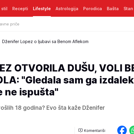
 stil
Recepti
Lifestyle
Astrologija
Porodica
Bašta
Stan
avne priče
Dženifer Lopez o ljubavi sa Benom Aflekom
EZ OTVORILA DUŠU, VOLI 
A: "Gledala sam ga izdalek
 ne ispušta"
 prošlih 18 godina? Evo šta kaže Dženifer
Komentariši