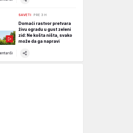
SAVETI
PRE 3 H
Domaći rastvor pretvara
živu ogradu u gust zeleni
zid: Ne košta ništa, svako
može da ga napravi
ntariši