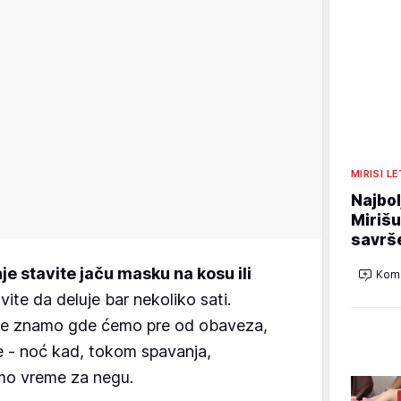
MIRISI L
Najbol
Mirišu
savrše
e stavite jaču masku na kosu ili
Kome
vite da deluje bar nekoliko sati.
ne znamo gde ćemo pre od obaveza,
 - noć kad, tokom spavanja,
o vreme za negu.