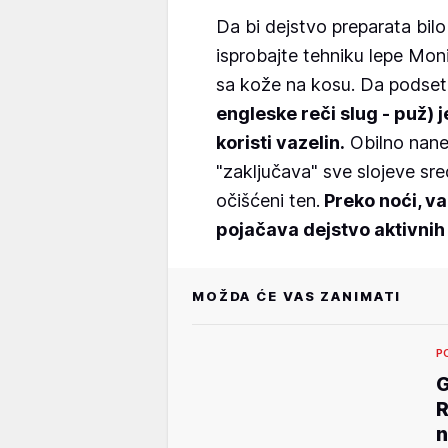
Da bi dejstvo preparata bilo 
isprobajte tehniku lepe Moni
sa kože na kosu. Da podse
engleske reči slug - puž) j
koristi vazelin.
Obilno nanet
"zaključava" sve slojeve sr
očišćeni ten.
Preko noći, va
pojačava dejstvo aktivnih
MOŽDA ĆE VAS ZANIMATI
P
R
n