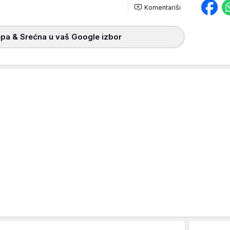
Komentariši
pa & Srećna u vaš Google izbor