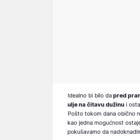
Idealno bi bilo da
pred pranj
ulje na čitavu dužinu
i osta
Pošto tokom dana obično 
kao jedna mogućnost ostaje
pokušavamo da nadoknadim