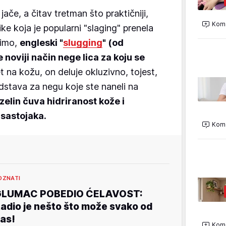
jače, a čitav tretman što praktičniji,
Kome
ke koja je popularni "slaging" prenela
timo,
engleski "
slugging
" (od
e noviji način nege lica za koju se
 na kožu, on deluje okluzivno, tojest,
edstava za negu koje ste naneli na
zelin čuva hidriranost kože i
 sastojaka.
Kome
OZNATI
GLUMAC POBEDIO ĆELAVOST:
adio je nešto što može svako od
as!
Kome