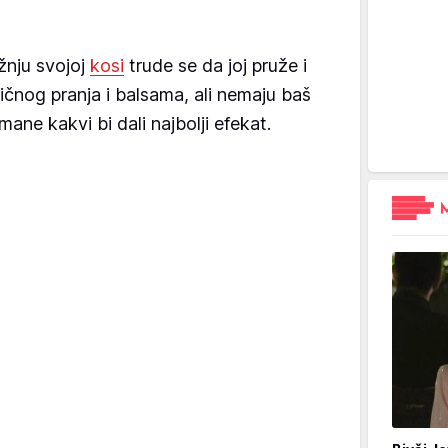
žnju svojoj
kosi
trude se da joj pruže i
čnog pranja i balsama, ali nemaju baš
ane kakvi bi dali najbolji efekat.