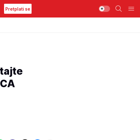
Pretplati se
ajte
NICA