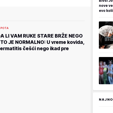
Bivši Jo
nove ve
evo kol
EPOTA
A LI VAM RUKE STARE BRŽE NEGO
TO JE NORMALNO: U vreme kovida,
ermatitis češći nego ikad pre
NAJNO