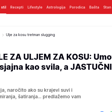
 stil
Recepti
Lifestyle
Astrologija
Porodica
Bašta
Stan
Ulje za kosu tretman slugging
E ZA ULJEM ZA KOSU: Umot
e sjajna kao svila, a JASTUČ
ja, naročito ako su krajevi suvi i
rniranja, šatiranja... predlažemo vam