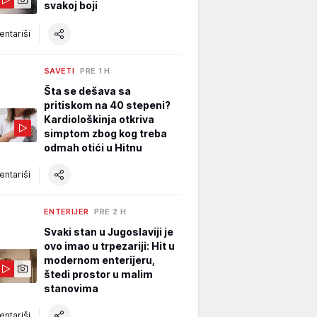
svakoj boji
ntariši
SAVETI
PRE 1 H
Šta se dešava sa
pritiskom na 40 stepeni?
Kardiološkinja otkriva
simptom zbog kog treba
odmah otići u Hitnu
ntariši
ENTERIJER
PRE 2 H
Svaki stan u Jugoslaviji je
ovo imao u trpezariji: Hit u
modernom enterijeru,
štedi prostor u malim
stanovima
ntariši