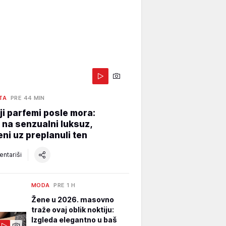
ETA
PRE 44 MIN
ji parfemi posle mora:
 na senzualni luksuz,
ni uz preplanuli ten
ntariši
MODA
PRE 1 H
Žene u 2026. masovno
traže ovaj oblik noktiju:
Izgleda elegantno u baš