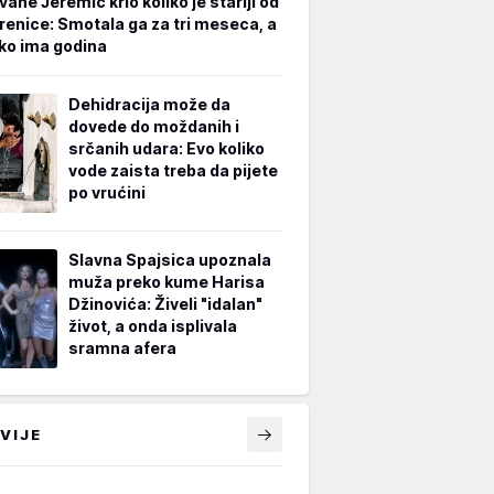
vane Jeremić krio koliko je stariji od
renice: Smotala ga za tri meseca, a
iko ima godina
Dehidracija može da
dovede do moždanih i
srčanih udara: Evo koliko
vode zaista treba da pijete
po vrućini
Slavna Spajsica upoznala
muža preko kume Harisa
Džinovića: Živeli "idalan"
život, a onda isplivala
sramna afera
VIJE