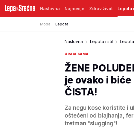
Naslovna
Najnovije
Zdrav život
Lepota i
Moda
Lepota
Naslovna
Lepota i stil
Lepota
URADI SAMA
ŽENE POLUDEL
je ovako i bić
ČISTA!
Za negu kose koristite i ul
oštećeni od blajhanja, fe
tretman "slugging"!