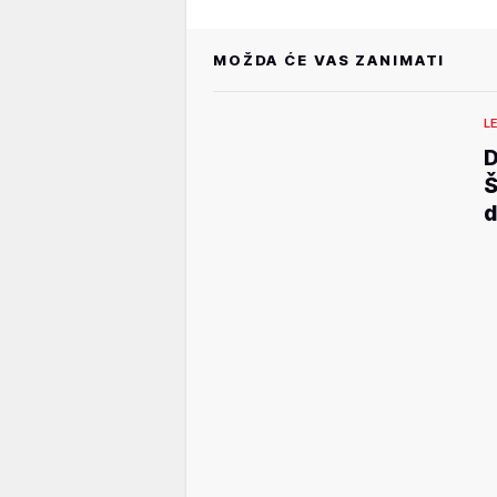
MOŽDA ĆE VAS ZANIMATI
L
D
Š
d