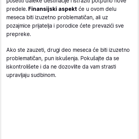
posetiti daleke destinacije i istražiti potpuno nove
predele.
Finansijski aspekt
će u ovom delu
meseca biti izuzetno problematičan, ali uz
pozajmice prijatelja i porodice ćete prevazići sve
prepreke.
Ako ste zauzeti, drugi deo meseca će biti izuzetno
problematičan, pun iskušenja. Pokušajte da se
iskontrolišete i da ne dozovlite da vam strasti
upravljaju sudbinom.