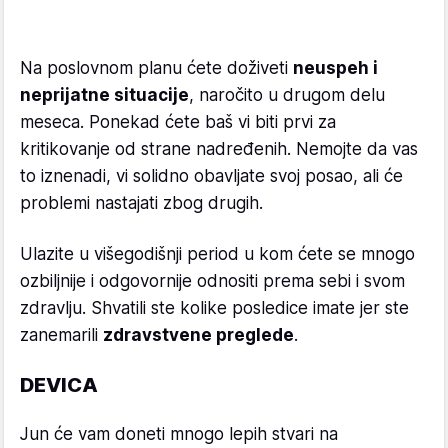
Na poslovnom planu ćete doživeti
neuspeh i
neprijatne situacije
, naročito u drugom delu
meseca. Ponekad ćete baš vi biti prvi za
kritikovanje od strane nadređenih. Nemojte da vas
to iznenadi, vi solidno obavljate svoj posao, ali će
problemi nastajati zbog drugih.
Ulazite u višegodišnji period u kom ćete se mnogo
ozbiljnije i odgovornije odnositi prema sebi i svom
zdravlju. Shvatili ste kolike posledice imate jer ste
zanemarili
zdravstvene preglede
.
DEVICA
Jun će vam doneti mnogo lepih stvari na