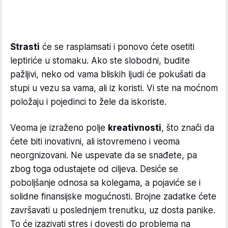
Strasti
će se rasplamsati i ponovo ćete osetiti
leptiriće u stomaku. Ako ste slobodni, budite
pažljivi, neko od vama bliskih ljudi će pokušati da
stupi u vezu sa vama, ali iz koristi. Vi ste na moćnom
položaju i pojedinci to žele da iskoriste.
Veoma je izraženo polje
kreativnosti
, što znači da
ćete biti inovativni, ali istovremeno i veoma
neorgnizovani. Ne uspevate da se snađete, pa
zbog toga odustajete od ciljeva. Desiće se
poboljšanje odnosa sa kolegama, a pojaviće se i
solidne finansijske mogućnosti. Brojne zadatke ćete
završavati u poslednjem trenutku, uz dosta panike.
To će izazivati stres i dovesti do problema na