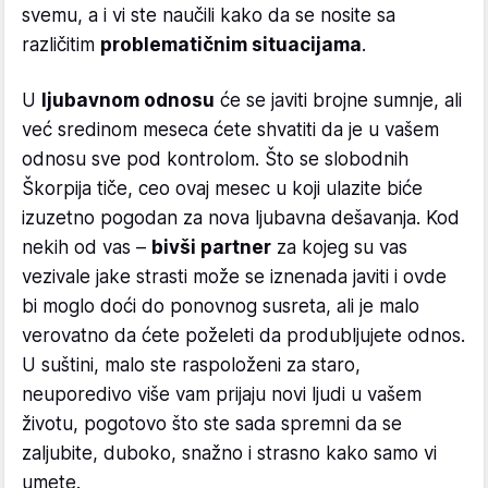
svemu, a i vi ste naučili kako da se nosite sa
različitim
problematičnim situacijama
.
U
ljubavnom odnosu
će se javiti brojne sumnje, ali
već sredinom meseca ćete shvatiti da je u vašem
odnosu sve pod kontrolom. Što se slobodnih
Škorpija tiče, ceo ovaj mesec u koji ulazite biće
izuzetno pogodan za nova ljubavna dešavanja. Kod
nekih od vas –
bivši partner
za kojeg su vas
vezivale jake strasti može se iznenada javiti i ovde
bi moglo doći do ponovnog susreta, ali je malo
verovatno da ćete poželeti da produbljujete odnos.
U suštini, malo ste raspoloženi za staro,
neuporedivo više vam prijaju novi ljudi u vašem
životu, pogotovo što ste sada spremni da se
zaljubite, duboko, snažno i strasno kako samo vi
umete.