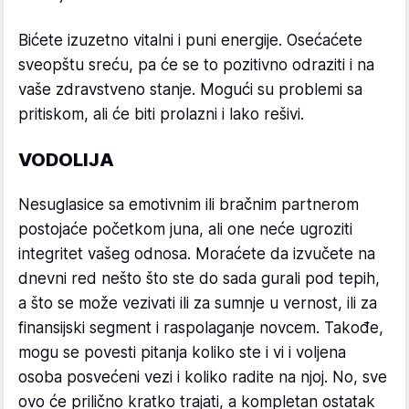
Bićete izuzetno vitalni i puni energije. Osećaćete
sveopštu sreću, pa će se to pozitivno odraziti i na
vaše zdravstveno stanje. Mogući su problemi sa
pritiskom, ali će biti prolazni i lako rešivi.
VODOLIJA
Nesuglasice sa emotivnim ili bračnim partnerom
postojaće početkom juna, ali one neće ugroziti
integritet vašeg odnosa. Moraćete da izvučete na
dnevni red nešto što ste do sada gurali pod tepih,
a što se može vezivati ili za sumnje u vernost, ili za
finansijski segment i raspolaganje novcem. Takođe,
mogu se povesti pitanja koliko ste i vi i voljena
osoba posvećeni vezi i koliko radite na njoj. No, sve
ovo će prilično kratko trajati, a kompletan ostatak