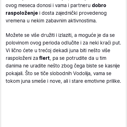
ovog meseca donosi i vama i partneru
dobro
raspoloženje
i dosta zajednički provedenog
vremena u nekim zabavnim aktivnostima.
Možete se više družiti i izlaziti, a moguće je da se
polovinom ovog perioda odlučite i za neki kraći put.
Vi lično ćete u trećoj dekadi juna biti nešto više
raspoloženi za
flert
, pa se potrudite da u tim
danima ne uradite nešto zbog čega biste se kasnije
pokajali. Što se tiče slobodnih Vodolija, vama se
tokom juna smeše i nove, ali i stare emotivne prilike.