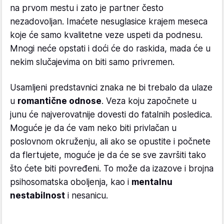
na prvom mestu i zato je partner često
nezadovoljan. Imaćete nesuglasice krajem meseca
koje će samo kvalitetne veze uspeti da podnesu.
Mnogi neće opstati i doći će do raskida, mada će u
nekim slučajevima on biti samo privremen.
Usamljeni predstavnici znaka ne bi trebalo da ulaze
u
romantične odnose
. Veza koju započnete u
junu će najverovatnije dovesti do fatalnih posledica.
Moguće je da će vam neko biti privlačan u
poslovnom okruženju, ali ako se opustite i počnete
da flertujete, moguće je da će se sve završiti tako
što ćete biti povređeni. To može da izazove i brojna
psihosomatska oboljenja, kao i
mentalnu
nestabilnost
i nesanicu.