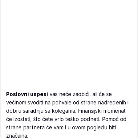
Poslovni uspesi
vas neće zaobići, ali će se
većinom svoditi na pohvale od strane nadređenih i
dobru saradnju sa kolegama. Finansijski momenat
će izostati, što ćete vrlo teško podneti. Pomoć od
strane partnera će vam i u ovom pogledu biti
značajna.