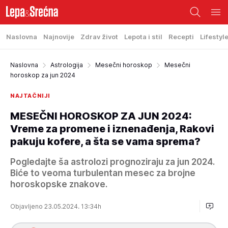
Naslovna
Najnovije
Zdrav život
Lepota i stil
Recepti
Lifestyl
Naslovna
Astrologija
Mesečni horoskop
Mesečni
horoskop za jun 2024
NAJTAČNIJI
MESEČNI HOROSKOP ZA JUN 2024:
Vreme za promene i iznenađenja, Rakovi
pakuju kofere, a šta se vama sprema?
Pogledajte ša astrolozi prognoziraju za jun 2024.
Biće to veoma turbulentan mesec za brojne
horoskopske znakove.
Objavljeno 23.05.2024. 13:34h