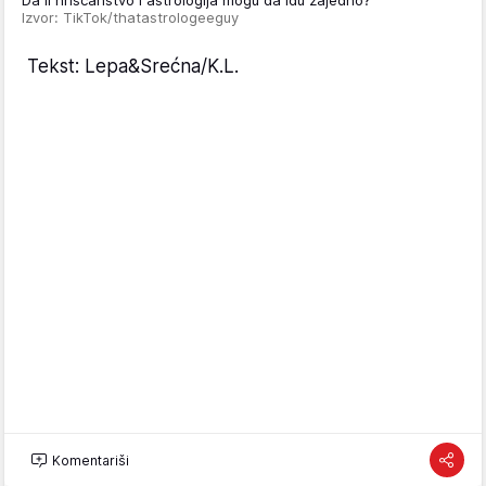
Da li hrišćanstvo i astrologija mogu da idu zajedno?
Izvor: TikTok/thatastrologeeguy
Tekst: Lepa&Srećna/K.L.
Komentariši
MOŽDA ĆE VAS ZANIMATI