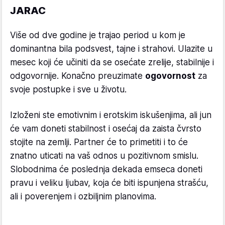
JARAC
Više od dve godine je trajao period u kom je
dominantna bila podsvest, tajne i strahovi. Ulazite u
mesec koji će učiniti da se osećate zrelije, stabilnije i
odgovornije. Konačno preuzimate
ogovornost
za
svoje postupke i sve u životu.
Izloženi ste emotivnim i erotskim iskušenjima, ali jun
će vam doneti stabilnost i osećaj da zaista čvrsto
stojite na zemlji. Partner će to primetiti i to će
znatno uticati na vaš odnos u pozitivnom smislu.
Slobodnima će poslednja dekada emseca doneti
pravu i veliku ljubav, koja će biti ispunjena strašću,
ali i poverenjem i ozbiljnim planovima.