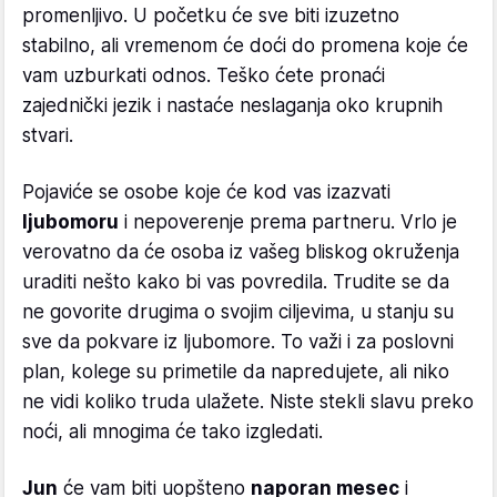
promenljivo. U početku će sve biti izuzetno
stabilno, ali vremenom će doći do promena koje će
vam uzburkati odnos. Teško ćete pronaći
zajednički jezik i nastaće neslaganja oko krupnih
stvari.
Pojaviće se osobe koje će kod vas izazvati
ljubomoru
i nepoverenje prema partneru. Vrlo je
verovatno da će osoba iz vašeg bliskog okruženja
uraditi nešto kako bi vas povredila. Trudite se da
ne govorite drugima o svojim ciljevima, u stanju su
sve da pokvare iz ljubomore. To važi i za poslovni
plan, kolege su primetile da napredujete, ali niko
ne vidi koliko truda ulažete. Niste stekli slavu preko
noći, ali mnogima će tako izgledati.
Jun
će vam biti uopšteno
naporan mesec
i