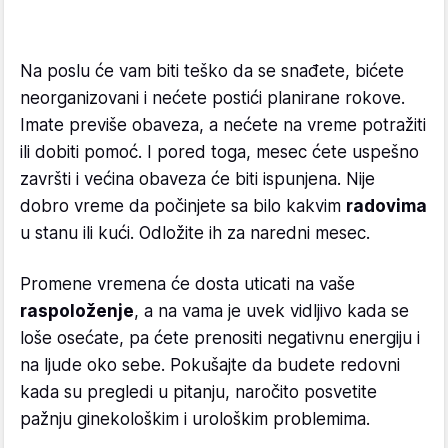
Na poslu će vam biti teško da se snađete, bićete
neorganizovani i nećete postići planirane rokove.
Imate previše obaveza, a nećete na vreme potražiti
ili dobiti pomoć. I pored toga, mesec ćete uspešno
završti i većina obaveza će biti ispunjena. Nije
dobro vreme da počinjete sa bilo kakvim
radovima
u stanu ili kući. Odložite ih za naredni mesec.
Promene vremena će dosta uticati na vaše
raspoloženje
, a na vama je uvek vidljivo kada se
loše osećate, pa ćete prenositi negativnu energiju i
na ljude oko sebe. Pokušajte da budete redovni
kada su pregledi u pitanju, naročito posvetite
pažnju ginekološkim i urološkim problemima.