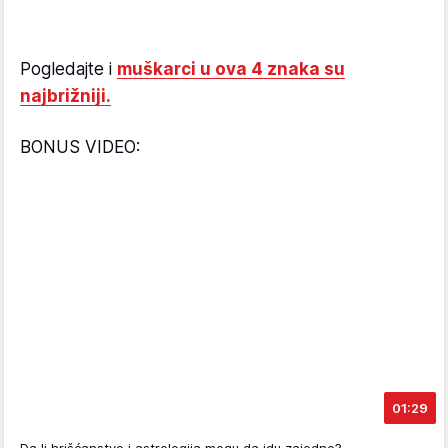
Pogledajte i
muškarci u ova 4 znaka su
najbrižniji.
BONUS VIDEO:
01:29