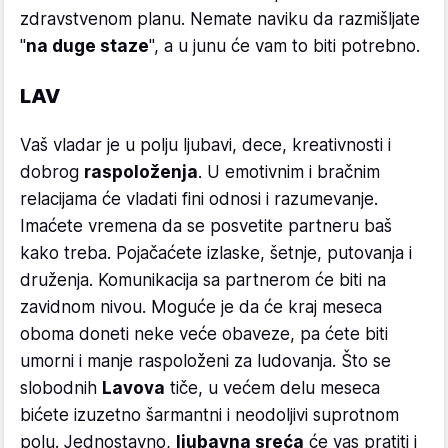
zdravstvenom planu. Nemate naviku da razmišljate
"
na duge staze
", a u junu će vam to biti potrebno.
LAV
Vaš vladar je u polju ljubavi, dece, kreativnosti i
dobrog
raspoloženja
. U emotivnim i bračnim
relacijama će vladati fini odnosi i razumevanje.
Imaćete vremena da se posvetite partneru baš
kako treba. Pojačaćete izlaske, šetnje, putovanja i
druženja. Komunikacija sa partnerom će biti na
zavidnom nivou. Moguće je da će kraj meseca
oboma doneti neke veće obaveze, pa ćete biti
umorni i manje raspoloženi za ludovanja. Što se
slobodnih
Lavova
tiče, u većem delu meseca
bićete izuzetno šarmantni i neodoljivi suprotnom
polu. Jednostavno,
ljubavna sreća
će vas pratiti i