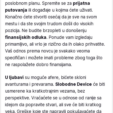
poslobnom planu. Spremite se za
prijatna
putovanja
ili događaje u kojima ćete uživati.
Konačno ćete stvoriti osećaj da je sve na svom
mestu i da ste svojim trudom došli do visokih
pozicija. Ne budite brzopleti u donošenju
finansijskih odluka
. Ponude vam izgledaju
primamljivo, ali vrlo je rizično da ih olako prihvatite.
Vaš odnos prema novcu je svakako veoma
specifičan i možete imati probleme zbog toga što
ne raspolažete dobro finansijama.
U ljubavi
su moguće afere, bićete skloni
avanturama i prevarama.
Slobodne Device
će biti
usmerene ka kratkotrajnim vezama, bez
perspektive. Vraćaćete se u odnose od ranije sa
idejom da popravite stvari, ali sve će biti kratkog
veka. Greške koje ste napravili pokušavaćete da