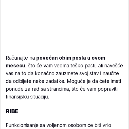
Računajte na
povećan obim posla u ovom
mesecu
, što će vam veoma teško pasti, ali navešće
vas na to da konačno zauzmete svoj stav i naučite
da odbijete neke zadatke. Moguće je da ćete imati
ponude za rad sa strancima, što će vam popraviti
finansijsku situaciju.
RIBE
Funkcionisanje sa voljenom osobom će biti vrlo