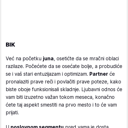
BIK
Već na početku
juna
, osetićte da se mračni oblaci
razilaze. Počećete da se osećate bolje, a probudiće
se i vaš stari entuzijazam i optimizam.
Partner
će
pronalaziti prave reči i povlačiti prave poteze, kako
biste oboje funksionisali skladnje. Ljubavni odnos će
vam biti izuzetno važan tokom meseca, konačno
ćete taj aspekt smestiti na prvo mesto i to će vam
prijati.
U
poslovnom segmentu
pred vama je dosta