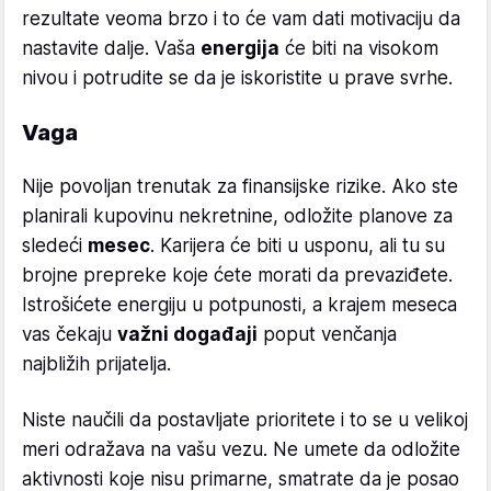
rezultate veoma brzo i to će vam dati motivaciju da
nastavite dalje. Vaša
energija
će biti na visokom
nivou i potrudite se da je iskoristite u prave svrhe.
Vaga
Nije povoljan trenutak za finansijske rizike. Ako ste
planirali kupovinu nekretnine, odložite planove za
sledeći
mesec
. Karijera će biti u usponu, ali tu su
brojne prepreke koje ćete morati da prevaziđete.
Istrošićete energiju u potpunosti, a krajem meseca
vas čekaju
važni događaji
poput venčanja
najbližih prijatelja.
Niste naučili da postavljate prioritete i to se u velikoj
meri odražava na vašu vezu. Ne umete da odložite
aktivnosti koje nisu primarne, smatrate da je posao