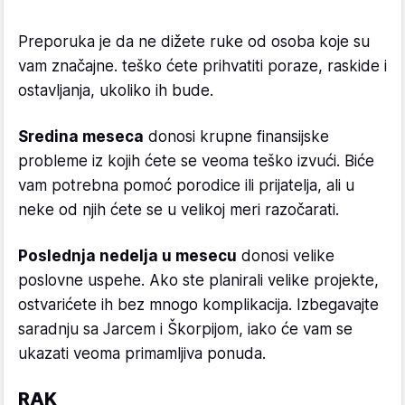
Preporuka je da ne dižete ruke od osoba koje su
vam značajne. teško ćete prihvatiti poraze, raskide i
ostavljanja, ukoliko ih bude.
Sredina meseca
donosi krupne finansijske
probleme iz kojih ćete se veoma teško izvući. Biće
vam potrebna pomoć porodice ili prijatelja, ali u
neke od njih ćete se u velikoj meri razočarati.
Poslednja nedelja u mesecu
donosi velike
poslovne uspehe. Ako ste planirali velike projekte,
ostvarićete ih bez mnogo komplikacija. Izbegavajte
saradnju sa Jarcem i Škorpijom, iako će vam se
ukazati veoma primamljiva ponuda.
RAK