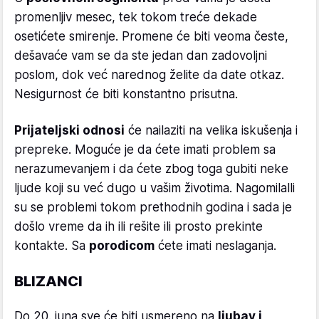
promenljiv mesec, tek tokom treće dekade
osetićete smirenje. Promene će biti veoma česte,
dešavaće vam se da ste jedan dan zadovoljni
poslom, dok već narednog želite da date otkaz.
Nesigurnost će biti konstantno prisutna.
Prijateljski odnosi
će nailaziti na velika iskušenja i
prepreke. Moguće je da ćete imati problem sa
nerazumevanjem i da ćete zbog toga gubiti neke
ljude koji su već dugo u vašim životima. Nagomilalli
su se problemi tokom prethodnih godina i sada je
došlo vreme da ih ili rešite ili prosto prekinte
kontakte. Sa
porodicom
ćete imati neslaganja.
BLIZANCI
Do 20. juna sve će biti usmereno na
ljubav i