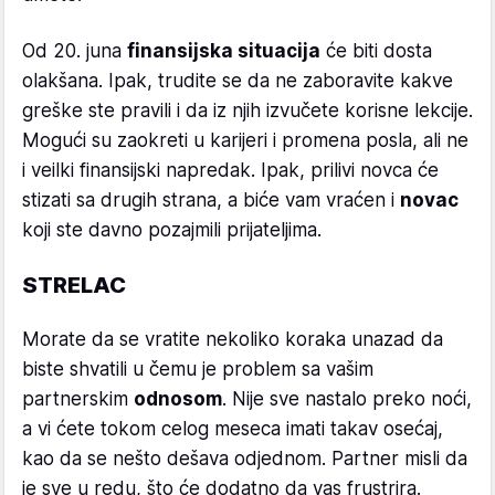
Od 20. juna
finansijska situacija
će biti dosta
olakšana. Ipak, trudite se da ne zaboravite kakve
greške ste pravili i da iz njih izvučete korisne lekcije.
Mogući su zaokreti u karijeri i promena posla, ali ne
i veilki finansijski napredak. Ipak, prilivi novca će
stizati sa drugih strana, a biće vam vraćen i
novac
koji ste davno pozajmili prijateljima.
STRELAC
Morate da se vratite nekoliko koraka unazad da
biste shvatili u čemu je problem sa vašim
partnerskim
odnosom
. Nije sve nastalo preko noći,
a vi ćete tokom celog meseca imati takav osećaj,
kao da se nešto dešava odjednom. Partner misli da
je sve u redu, što će dodatno da vas frustrira.