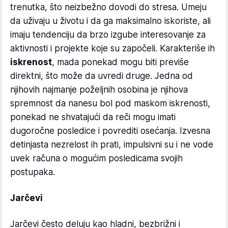
trenutka, što neizbežno dovodi do stresa. Umeju
da uživaju u životu i da ga maksimalno iskoriste, ali
imaju tendenciju da brzo izgube interesovanje za
aktivnosti i projekte koje su započeli. Karakteriše ih
iskrenost
, mada ponekad mogu biti previše
direktni, što može da uvredi druge. Jedna od
njihovih najmanje poželjnih osobina je njihova
spremnost da nanesu bol pod maskom iskrenosti,
ponekad ne shvatajući da reči mogu imati
dugoročne posledice i povrediti osećanja. Izvesna
detinjasta nezrelost ih prati, impulsivni su i ne vode
uvek računa o mogućim posledicama svojih
postupaka.
Jarčevi
Jarčevi često deluju kao hladni, bezbrižni i