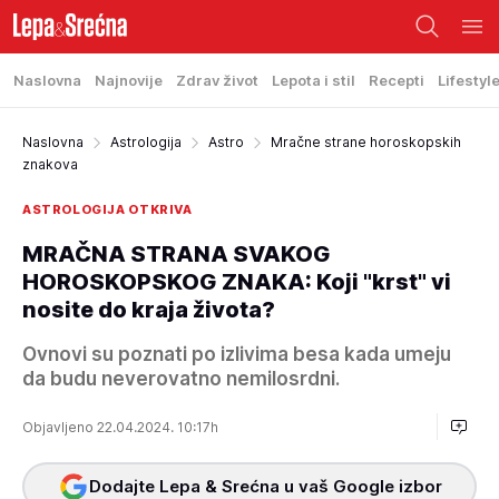
Naslovna
Najnovije
Zdrav život
Lepota i stil
Recepti
Lifestyl
Naslovna
Astrologija
Astro
Mračne strane horoskopskih
znakova
ASTROLOGIJA OTKRIVA
MRAČNA STRANA SVAKOG
HOROSKOPSKOG ZNAKA: Koji "krst" vi
nosite do kraja života?
Ovnovi su poznati po izlivima besa kada umeju
da budu neverovatno nemilosrdni.
Objavljeno 22.04.2024. 10:17h
Dodajte Lepa & Srećna u vaš Google izbor