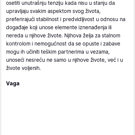
osetiti unutrašnju tenziju kada nisu u stanju da
upravljaju svakim aspektom svog života,
preferirajući stabilnost i predvidljivost u odnosu na
događaje koji unose elemente iznenađenja ili
nereda u njihove živote. Njihova želja za stalnom
kontrolom i nemogućnost da se opuste i zabave
mogu ih učiniti teškim partnerima u vezama,
unoseći nesreću ne samo u njihove živote, već i u
živote voljenih.
Vaga