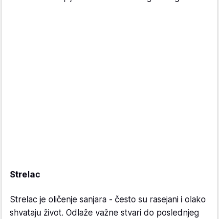
Strelac
Strelac je oličenje sanjara - često su rasejani i olako
shvataju život. Odlaže važne stvari do poslednjeg