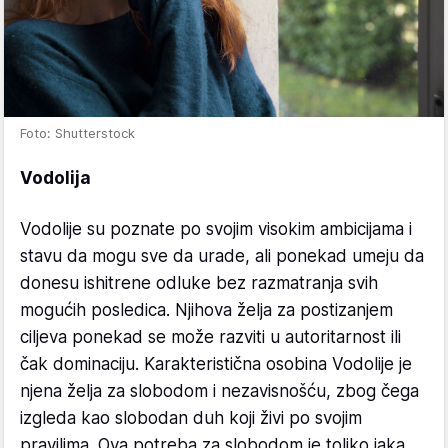
Foto: Shutterstock
Vodolija
Vodolije su poznate po svojim visokim ambicijama i
stavu da mogu sve da urade, ali ponekad umeju da
donesu ishitrene odluke bez razmatranja svih
mogućih posledica. Njihova želja za postizanjem
ciljeva ponekad se može razviti u autoritarnost ili
čak dominaciju. Karakteristična osobina Vodolije je
njena želja za slobodom i nezavisnošću, zbog čega
izgleda kao slobodan duh koji živi po svojim
pravilima. Ova potreba za slobodom je toliko jaka