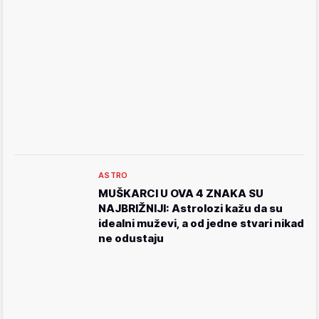
ASTRO
MUŠKARCI U OVA 4 ZNAKA SU
NAJBRIŽNIJI: Astrolozi kažu da su
idealni muževi, a od jedne stvari nikad
ne odustaju