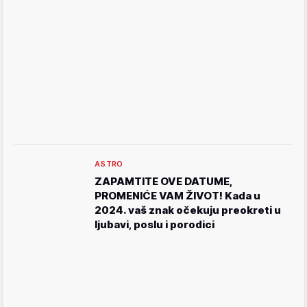
ASTRO
ZAPAMTITE OVE DATUME,
PROMENIĆE VAM ŽIVOT! Kada u
2024. vaš znak očekuju preokreti u
ljubavi, poslu i porodici