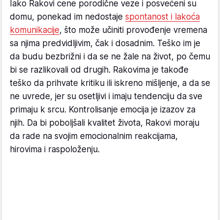
Iako Rakovi cene porodične veze i posvećeni su
domu, ponekad im nedostaje
spontanost i lakoća
komunikacije
, što može učiniti provođenje vremena
sa njima predvidljivim, čak i dosadnim. Teško im je
da budu bezbrižni i da se ne žale na život, po čemu
bi se razlikovali od drugih. Rakovima je takođe
teško da prihvate kritiku ili iskreno mišljenje, a da se
ne uvrede, jer su osetljivi i imaju tendenciju da sve
primaju k srcu. Kontrolisanje emocija je izazov za
njih. Da bi poboljšali kvalitet života, Rakovi moraju
da rade na svojim emocionalnim reakcijama,
hirovima i raspoloženju.