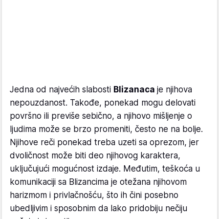
Jedna od najvećih slabosti
Blizanaca
je njihova
nepouzdanost. Takođe, ponekad mogu delovati
površno ili previše sebično, a njihovo mišljenje o
ljudima može se brzo promeniti, često ne na bolje.
Njihove reči ponekad treba uzeti sa oprezom, jer
dvoličnost može biti deo njihovog karaktera,
uključujući mogućnost izdaje. Međutim, teškoća u
komunikaciji sa Blizancima je otežana njihovom
harizmom i privlačnošću, što ih čini posebno
ubedljivim i sposobnim da lako pridobiju nečiju