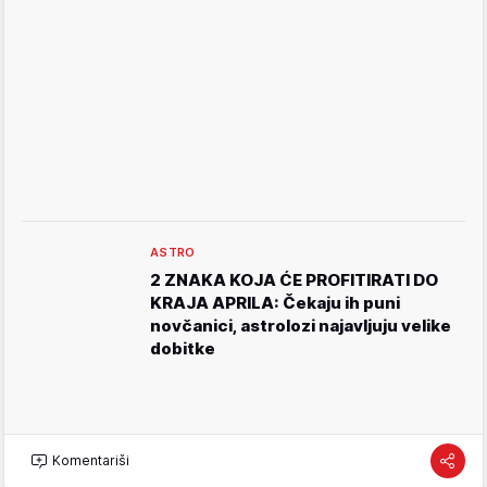
ASTRO
2 ZNAKA KOJA ĆE PROFITIRATI DO
KRAJA APRILA: Čekaju ih puni
novčanici, astrolozi najavljuju velike
dobitke
Komentariši