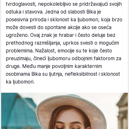
tvrdoglavosti, nepokolebljivo se pridržavajući svojih
odluka i stavova. Jedna od slabosti Bika je
posesivna priroda i sklonost ka ljubomori, koja brzo
može dovesti do spontane akcije ako se oseća
ugroženo. Ovaj znak je hrabar i često deluje bez
prethodnog razmišljanja, uprkos svesti o mogućim
problemima. Nažalost, emocije su te koje često
preuzimaju, čineći ljubomoru odbojnim faktorom za
druge. Među manje povoljnim karakternim
osobinama Bika su ljutnja, nefleksibilnost i sklonost
ka ljubomori.