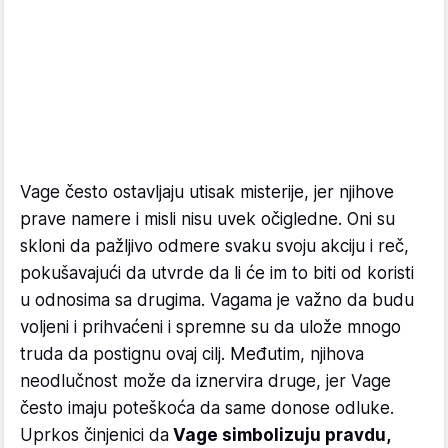
Vage često ostavljaju utisak misterije, jer njihove
prave namere i misli nisu uvek očigledne. Oni su
skloni da pažljivo odmere svaku svoju akciju i reč,
pokušavajući da utvrde da li će im to biti od koristi
u odnosima sa drugima. Vagama je važno da budu
voljeni i prihvaćeni i spremne su da ulože mnogo
truda da postignu ovaj cilj. Međutim, njihova
neodlučnost može da iznervira druge, jer Vage
često imaju poteškoća da same donose odluke.
Uprkos činjenici da
Vage simbolizuju pravdu,