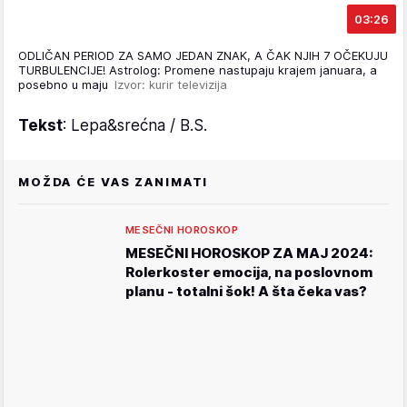
03:26
ODLIČAN PERIOD ZA SAMO JEDAN ZNAK, A ČAK NJIH 7 OČEKUJU
TURBULENCIJE! Astrolog: Promene nastupaju krajem januara, a
posebno u maju
Izvor: kurir televizija
Tekst
: Lepa&srećna / B.S.
MOŽDA ĆE VAS ZANIMATI
MESEČNI HOROSKOP
MESEČNI HOROSKOP ZA MAJ 2024:
Rolerkoster emocija, na poslovnom
planu - totalni šok! A šta čeka vas?