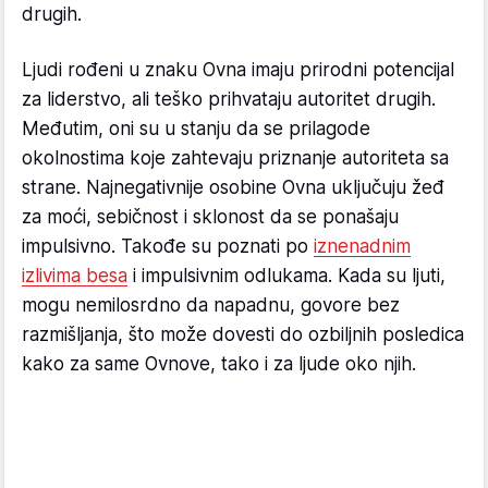
drugih.
Ljudi rođeni u znaku Ovna imaju prirodni potencijal
za liderstvo, ali teško prihvataju autoritet drugih.
Međutim, oni su u stanju da se prilagode
okolnostima koje zahtevaju priznanje autoriteta sa
strane. Najnegativnije osobine Ovna uključuju žeđ
za moći, sebičnost i sklonost da se ponašaju
impulsivno. Takođe su poznati po
iznenadnim
izlivima besa
i impulsivnim odlukama. Kada su ljuti,
mogu nemilosrdno da napadnu, govore bez
razmišljanja, što može dovesti do ozbiljnih posledica
kako za same Ovnove, tako i za ljude oko njih.