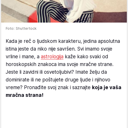
Foto: Shuttertock
Kada je reč o ljudskom karakteru, jedina apsolutna
istina jeste da niko nije savršen. Svi imamo svoje
vrline i mane, a
astrologija
kaže kako svaki od
horoskopskih znakoca ima svoje mračne strane.
Jeste li zavidni ili osvetoljubivi? Imate želju da
dominirate ili ne poštujete druge ljude i njihovo
vreme? Pronađite svoj znak i saznajte
koja je vaša
mračna strana!