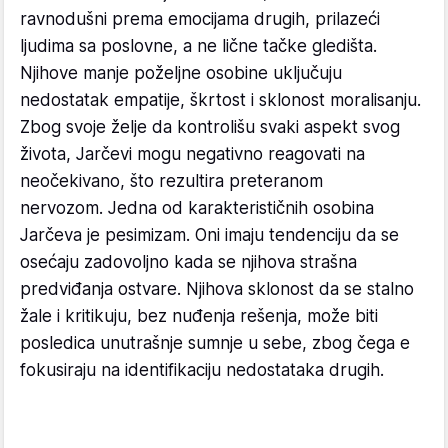
ravnodušni prema emocijama drugih, prilazeći
ljudima sa poslovne, a ne lične tačke gledišta.
Njihove manje poželjne osobine uključuju
nedostatak empatije, škrtost i sklonost moralisanju.
Zbog svoje želje da kontrolišu svaki aspekt svog
života, Jarčevi mogu negativno reagovati na
neočekivano, što rezultira preteranom
nervozom. Jedna od karakterističnih osobina
Jarčeva je pesimizam. Oni imaju tendenciju da se
osećaju zadovoljno kada se njihova strašna
predviđanja ostvare. Njihova sklonost da se stalno
žale i kritikuju, bez nuđenja rešenja, može biti
posledica unutrašnje sumnje u sebe, zbog čega e
fokusiraju na identifikaciju nedostataka drugih.