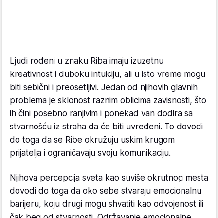
Ljudi rođeni u znaku Riba imaju izuzetnu
kreativnost i duboku intuiciju, ali u isto vreme mogu
biti sebični i preosetljivi. Jedan od njihovih glavnih
problema je sklonost raznim oblicima zavisnosti, što
ih čini posebno ranjivim i ponekad van dodira sa
stvarnošću iz straha da će biti uvređeni. To dovodi
do toga da se Ribe okružuju uskim krugom
prijatelja i ograničavaju svoju komunikaciju.
Njihova percepcija sveta kao suviše okrutnog mesta
dovodi do toga da oko sebe stvaraju emocionalnu
barijeru, koju drugi mogu shvatiti kao odvojenost ili
čak beg od stvarnosti. Održavanje emocionalne