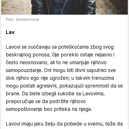
Foto: Shutterstock
Lav
Lavovi se suočavaju sa poteškoćama zbog svog
beskrajnog ponosa, čije poreklo ostaje nejasno i
često neosnovano, ali to ne umanjuje njihovo
samopouzdanje. Oni mogu biti divni saputnici sve
dok njihov ego nije ugrožen; u takvim trenucima
mogu postati agresivni, pokazujući spremnost da se
brane. Da biste izbegli sukobe sa Lavovima,
preporučuje se da podržite njihovo
samopoštovanje bez pritiska na njega.
Lavovi imaju jaku želju da pobede u svemu, teže da