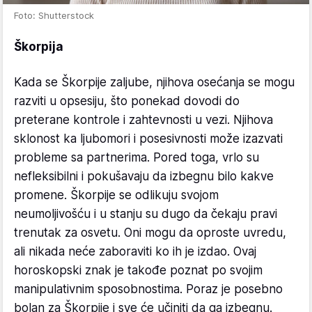
Foto: Shutterstock
Škorpija
Kada se Škorpije zaljube, njihova osećanja se mogu
razviti u opsesiju, što ponekad dovodi do
preterane kontrole i zahtevnosti u vezi. Njihova
sklonost ka ljubomori i posesivnosti može izazvati
probleme sa partnerima. Pored toga, vrlo su
nefleksibilni i pokušavaju da izbegnu bilo kakve
promene. Škorpije se odlikuju svojom
neumoljivošću i u stanju su dugo da čekaju pravi
trenutak za osvetu. Oni mogu da oproste uvredu,
ali nikada neće zaboraviti ko ih je izdao. Ovaj
horoskopski znak je takođe poznat po svojim
manipulativnim sposobnostima. Poraz je posebno
bolan za Škorpije i sve će učiniti da ga izbegnu.