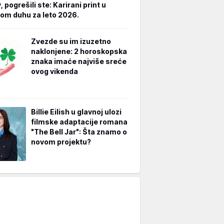
 pogrešili ste: Karirani print u
m duhu za leto 2026.
Zvezde su im izuzetno
naklonjene: 2 horoskopska
znaka imaće najviše sreće
ovog vikenda
Billie Eilish u glavnoj ulozi
filmske adaptacije romana
"The Bell Jar": Šta znamo o
novom projektu?