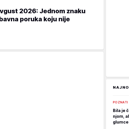
 avgust 2026: Jednom znaku
bavna poruka koju nije
NAJNO
POZNATI
Bila je 
njom, al
glumce 