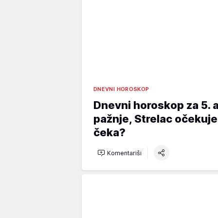
DNEVNI HOROSKOP
Dnevni horoskop za 5. 
pažnje, Strelac očekuje
čeka?
Komentariši