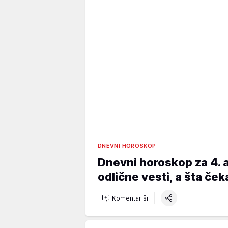
DNEVNI HOROSKOP
Dnevni horoskop za 4. 
odlične vesti, a šta ček
Komentariši