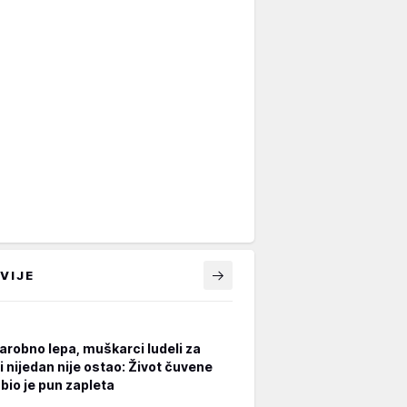
VIJE
čarobno lepa, muškarci ludeli za
i nijedan nije ostao: Život čuvene
bio je pun zapleta