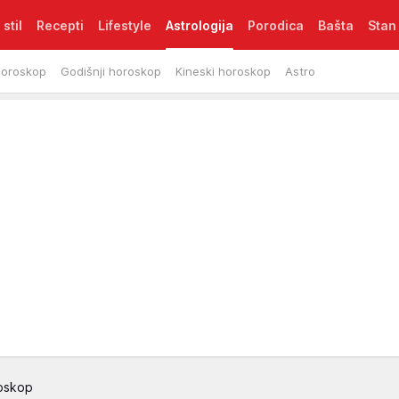
 stil
Recepti
Lifestyle
Astrologija
Porodica
Bašta
Stan
horoskop
Godišnji horoskop
Kineski horoskop
Astro
oskop