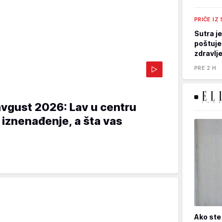
PRIČE IZ
Sutra j
poštuje
zdravlje
PRE 2 H
avgust 2026: Lav u centru
 iznenađenje, a šta vas
Ako ste 