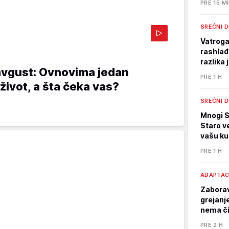
PRE 15 M
SREĆNI 
Vatrogas
rashlađ
razlika
avgust: Ovnovima jedan
PRE 1 H
ivot, a šta čeka vas?
SREĆNI 
Mnogi S
Staro v
vašu k
PRE 1 H
ADAPTAC
Zaboravi
grejanj
nema č
PRE 2 H