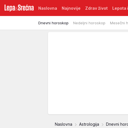
Naslovna
Najnovije
Zdrav život
Lepota i
Dnevni horoskop
Nedeljni horoskop
Mesečni 
Naslovna
Astrologija
Dnevni hor