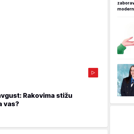
zaborav,
moderno
avgust: Rakovima stižu
a vas?