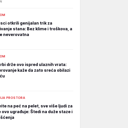
IN
DOM
ci otkrili genijalan trik za
ivanje stana: Bez klime i troškova, a
 je neverovatna
DOM
rbi drže ovo ispred ulaznih vrata:
erovanje kaže da zato sreća obilazi
uću
IJA PROSTORA
te na peć na pelet, sve više ljudi za
e ovo ugrađuje: Štedi na duže staze i
išćenja