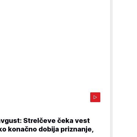
avgust: Strelčeve čeka vest
ko konačno dobija priznanje,