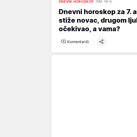
DNEVNI HOROSKOP
PRE 19 H
Dnevni horoskop za 7.
stiže novac, drugom lju
očekivao, a vama?
Komentariši