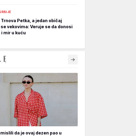
 SRBIJE
e Trnova Petka, a jedan običaj
 se vekovima: Veruje se da donosi
 i mir u kuću
mislili da je ovaj dezen pao u