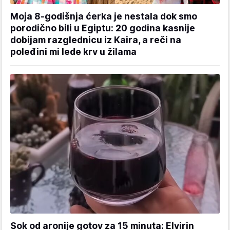
Moja 8-godišnja ćerka je nestala dok smo
porodično bili u Egiptu: 20 godina kasnije
dobijam razglednicu iz Kaira, a reči na
poleđini mi lede krv u žilama
Sok od aronije gotov za 15 minuta: Elvirin