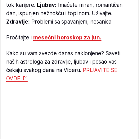
tok karijere.
Ljubav:
Imaćete miran, romantičan
dan, ispunjen nežnošću i toplinom. Uživajte.
Zdravlje:
Problemi sa spavanjem, nesanica.
Pročitajte i
mesečni horoskop za jun.
Kako su vam zvezde danas naklonjene? Saveti
naših astrologa za zdravlje, ljubav i posao vas
čekaju svakog dana na Viberu.
PRIJAVITE SE
OVDE.