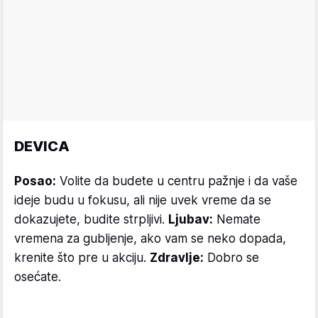
DEVICA
Posao:
Volite da budete u centru pažnje i da vaše
ideje budu u fokusu, ali nije uvek vreme da se
dokazujete, budite strpljivi.
Ljubav:
Nemate
vremena za gubljenje, ako vam se neko dopada,
krenite što pre u akciju.
Zdravlje:
Dobro se
osećate.