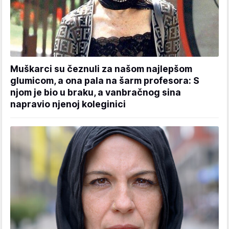
Muškarci su čeznuli za našom najlepšom
glumicom, a ona pala na šarm profesora: S
njom je bio u braku, a vanbračnog sina
napravio njenoj koleginici