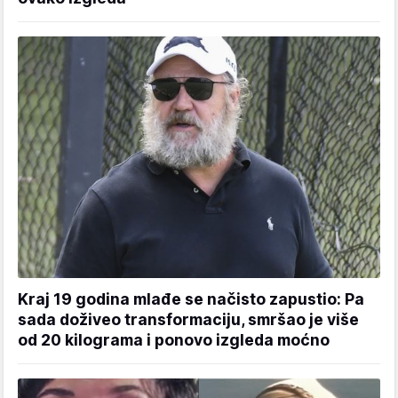
Kraj 19 godina mlađe se načisto zapustio: Pa
sada doživeo transformaciju, smršao je više
od 20 kilograma i ponovo izgleda moćno