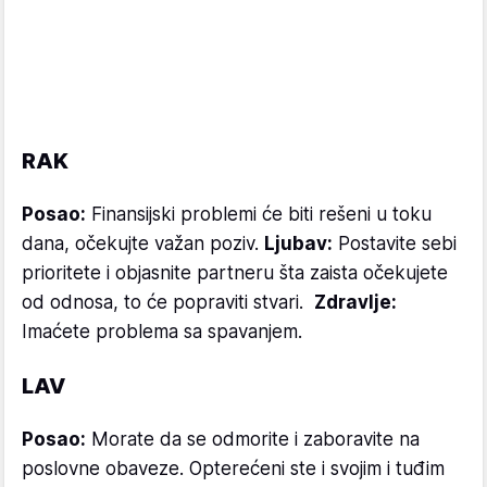
RAK
Posao:
Finansijski problemi će biti rešeni u toku
dana, očekujte važan poziv.
Ljubav:
Postavite sebi
prioritete i objasnite partneru šta zaista očekujete
od odnosa, to će popraviti stvari.
Zdravlje:
Imaćete problema sa spavanjem.
LAV
Posao:
Morate da se odmorite i zaboravite na
poslovne obaveze. Opterećeni ste i svojim i tuđim