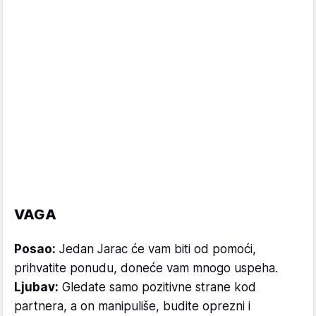
VAGA
Posao:
Jedan Jarac će vam biti od pomoći,
prihvatite ponudu, doneće vam mnogo uspeha.
Ljubav:
Gledate samo pozitivne strane kod
partnera, a on manipuliše, budite oprezni i