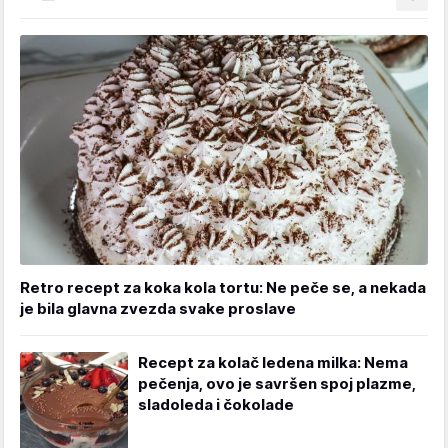
Retro recept za koka kola tortu: Ne peče se, a nekada
je bila glavna zvezda svake proslave
Recept za kolač ledena milka: Nema
pečenja, ovo je savršen spoj plazme,
sladoleda i čokolade