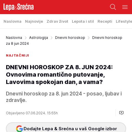
Naslovna
Najnovije
Zdrav život
Lepota i stil
Recepti
Lifestyl
Naslovna
Astrologija
Dnevni horoskop
Dnevni horoskop
za 8 jun 2024
NAJTAČNIJI
DNEVNI HOROSKOP ZA 8. JUN 2024:
Ovnovima romantično putovanje,
Lavovima spokojan dan, a vama?
Dnevni horoskop za 8. jun 2024 - posao, ljubav i
zdravlje.
Objavljeno 07.06.2024. 15:55h
Dodajte Lepa & Srećna u vaš Google izbor