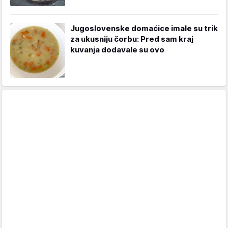
Jugoslovenske domaćice imale su trik
za ukusniju čorbu: Pred sam kraj
kuvanja dodavale su ovo