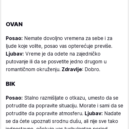
OVAN
Posao:
Nemate dovoljno vremena za sebe i za
ljude koje volite, posao vas opterećuje previše.
Ljubav:
Vreme je da odete na zajedničko
putovanje ili da se posvetite jedno drugom u
romantičnom okruženju.
Zdravlje
: Dobro.
BIK
Posao:
Stalno razmišljate o otkazu, umesto da se
potrudite da popravite situaciju. Morate i sami da se
potrudite da popravite atmosferu.
Ljubav:
Nadate
se da ćete upoznati srodnu dušu, ali nije sve tako