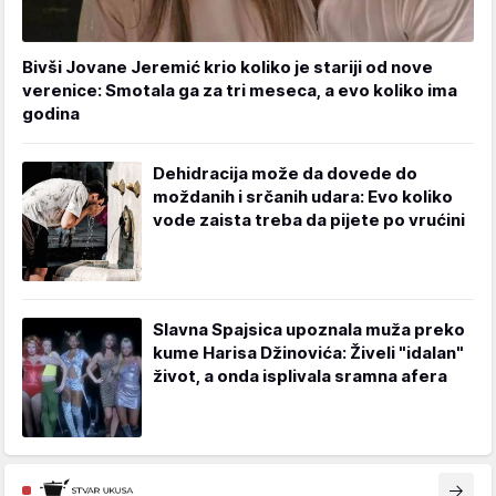
Bivši Jovane Jeremić krio koliko je stariji od nove
verenice: Smotala ga za tri meseca, a evo koliko ima
godina
Dehidracija može da dovede do
moždanih i srčanih udara: Evo koliko
vode zaista treba da pijete po vrućini
Slavna Spajsica upoznala muža preko
kume Harisa Džinovića: Živeli "idalan"
život, a onda isplivala sramna afera