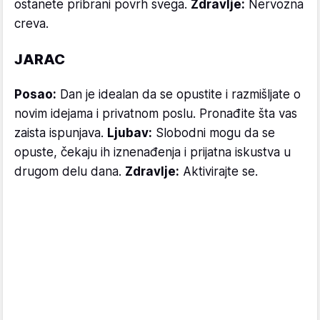
ostanete pribrani povrh svega.
Zdravlje:
Nervozna
creva.
JARAC
Posao:
Dan je idealan da se opustite i razmišljate o
novim idejama i privatnom poslu. Pronađite šta vas
zaista ispunjava.
Ljubav:
Slobodni mogu da se
opuste, čekaju ih iznenađenja i prijatna iskustva u
drugom delu dana.
Zdravlje:
Aktivirajte se.