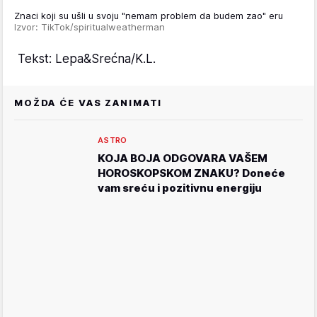
Znaci koji su ušli u svoju "nemam problem da budem zao" eru
Izvor: TikTok/spiritualweatherman
Tekst: Lepa&Srećna/K.L.
MOŽDA ĆE VAS ZANIMATI
ASTRO
KOJA BOJA ODGOVARA VAŠEM
HOROSKOPSKOM ZNAKU? Doneće
vam sreću i pozitivnu energiju