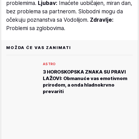
problemima.
Ljubav:
Imaćete uobičajen, miran dan,
bez problema sa partnerom. Slobodni mogu da
očekuju poznanstva sa Vodolijom.
Zdravlje:
Problemi sa zglobovima.
MOŽDA ĆE VAS ZANIMATI
ASTRO
3 HOROSKOPSKA ZNAKA SU PRAVI
LAŽOVI: Obmanuće vas emotivnom
prirodom, a onda hladnokrvno
prevariti