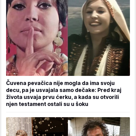
Čuvena pevačica nije mogla da ima svoju
decu, pa je usvajala samo dečake: Pred kraj
života usvaja prvu ćerku, a kada su otvorili
njen testament ostali su u šoku