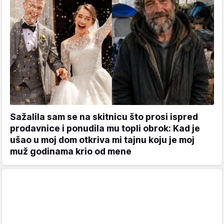
Sažalila sam se na skitnicu što prosi ispred
prodavnice i ponudila mu topli obrok: Kad je
ušao u moj dom otkriva mi tajnu koju je moj
muž godinama krio od mene