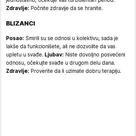
jednostavno, očekuje vas turbulentan period.
Zdravlje:
Počnite zdravije da se hranite.
BLIZANCI
Posao:
Smirili su se odnosi u kolektivu, sada je
lakše da funkcionišete, ali ne dozvolite da vas
upletu u svađe.
Ljubav:
Niste dovoljno posvećeni
odnosu, očekujte svađe u drugom delu dana.
Zdravlje:
Proverite da li uzimate dobru terapiju.