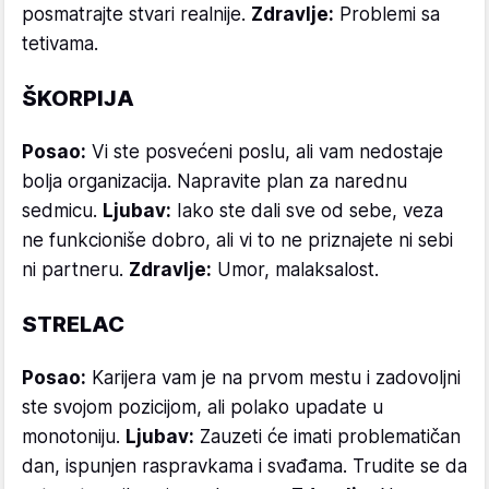
posmatrajte stvari realnije.
Zdravlje:
Problemi sa
tetivama.
ŠKORPIJA
Posao:
Vi ste posvećeni poslu, ali vam nedostaje
bolja organizacija. Napravite plan za narednu
sedmicu.
Ljubav:
Iako ste dali sve od sebe, veza
ne funkcioniše dobro, ali vi to ne priznajete ni sebi
ni partneru.
Zdravlje:
Umor, malaksalost.
STRELAC
Posao:
Karijera vam je na prvom mestu i zadovoljni
ste svojom pozicijom, ali polako upadate u
monotoniju.
Ljubav:
Zauzeti će imati problematičan
dan, ispunjen raspravkama i svađama. Trudite se da