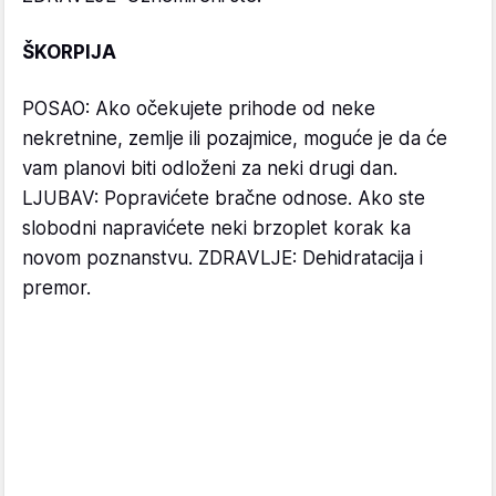
ŠKORPIJA
POSAO: Ako očekujete prihode od neke
nekretnine, zemlje ili pozajmice, moguće je da će
vam planovi biti odloženi za neki drugi dan.
LJUBAV: Popravićete bračne odnose. Ako ste
slobodni napravićete neki brzoplet korak ka
novom poznanstvu. ZDRAVLJE: Dehidratacija i
premor.