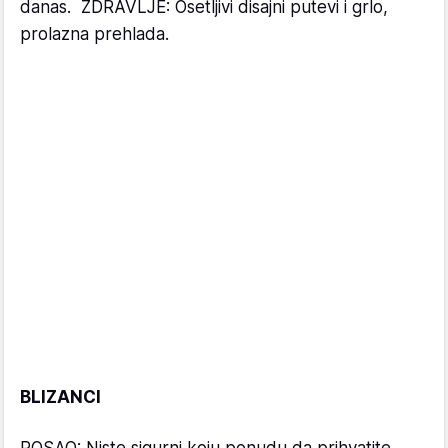
danas. ZDRAVLJE: Osetljivi disajni putevi i grlo,
prolazna prehlada.
BLIZANCI