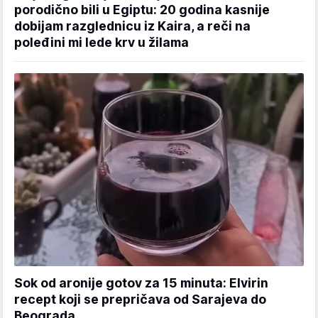
porodično bili u Egiptu: 20 godina kasnije
dobijam razglednicu iz Kaira, a reči na
poleđini mi lede krv u žilama
Sok od aronije gotov za 15 minuta: Elvirin
recept koji se prepričava od Sarajeva do
Beograda