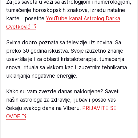
Za još saveta u vezi sa astrologijom i numerologijom,
tumačenje horoskopskih znakova, izradu natalne
karte... posetite
YouTube kanal Astrolog Darka
Cvetković
.
Svima dobro poznata sa televizije i iz novina. Sa
preko 30 godina iskustva. Svoje izuzetno znanje
usavršila je i za oblasti kristaloterapije, tumačenja
snova, rituala sa viskom kao i izuzetnim tehnikama
uklanjanja negativne energije.
Kako su vam zvezde danas naklonjene? Saveti
naših astrologa za zdravlje, ljubav i posao vas
čekaju svakog dana na Viberu.
PRIJAVITE SE
OVDE
.