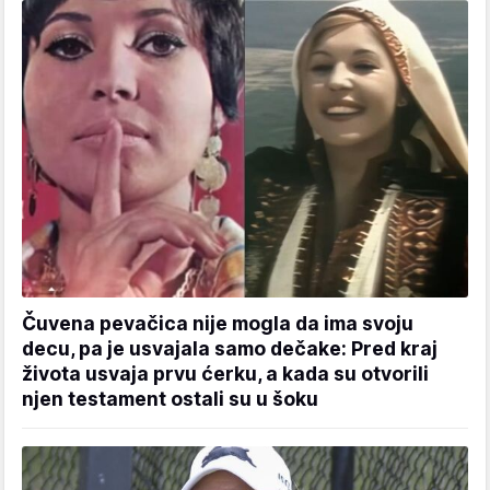
Čuvena pevačica nije mogla da ima svoju
decu, pa je usvajala samo dečake: Pred kraj
života usvaja prvu ćerku, a kada su otvorili
njen testament ostali su u šoku