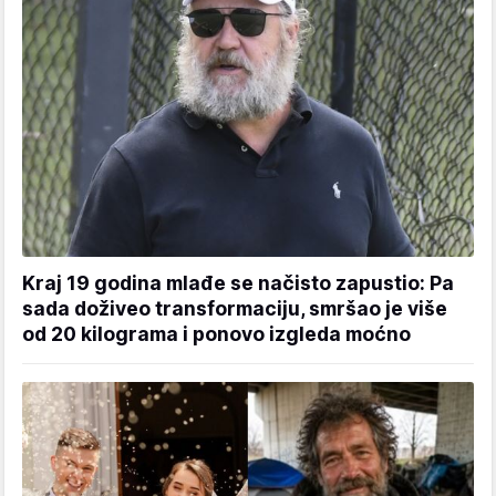
Kraj 19 godina mlađe se načisto zapustio: Pa
sada doživeo transformaciju, smršao je više
od 20 kilograma i ponovo izgleda moćno