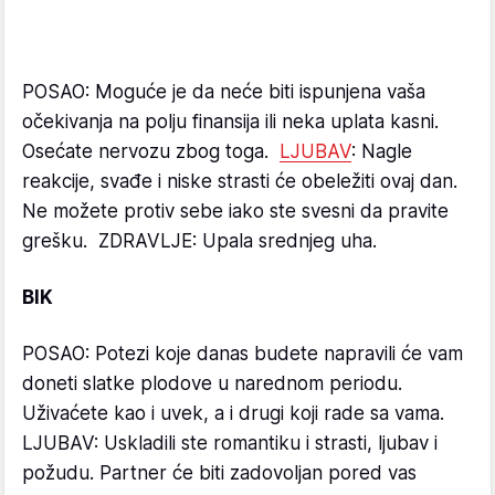
POSAO: Moguće je da neće biti ispunjena vaša
očekivanja na polju finansija ili neka uplata kasni.
Osećate nervozu zbog toga.
LJUBAV
: Nagle
reakcije, svađe i niske strasti će obeležiti ovaj dan.
Ne možete protiv sebe iako ste svesni da pravite
grešku. ZDRAVLJE: Upala srednjeg uha.
BIK
POSAO: Potezi koje danas budete napravili će vam
doneti slatke plodove u narednom periodu.
Uživaćete kao i uvek, a i drugi koji rade sa vama.
LJUBAV: Uskladili ste romantiku i strasti, ljubav i
požudu. Partner će biti zadovoljan pored vas