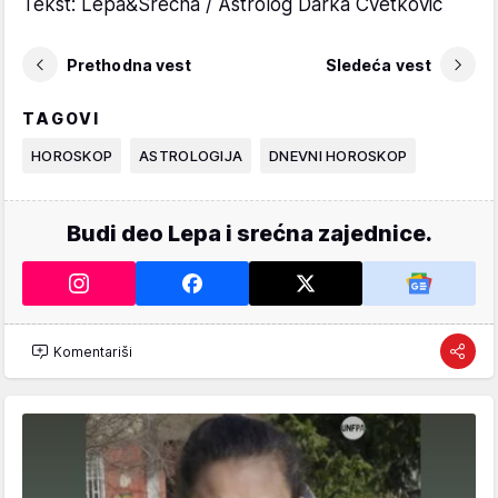
Tekst: Lepa&Srećna / Astrolog Darka Cvetković
Prethodna vest
Sledeća vest
TAGOVI
HOROSKOP
ASTROLOGIJA
DNEVNI HOROSKOP
Budi deo Lepa i srećna zajednice.
Komentariši