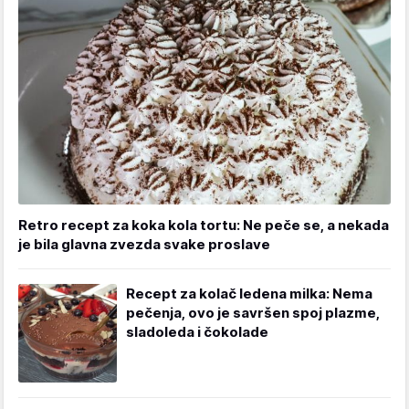
Retro recept za koka kola tortu: Ne peče se, a nekada
je bila glavna zvezda svake proslave
Recept za kolač ledena milka: Nema
pečenja, ovo je savršen spoj plazme,
sladoleda i čokolade