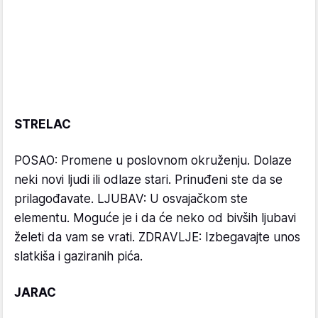
STRELAC
POSAO: Promene u poslovnom okruženju. Dolaze
neki novi ljudi ili odlaze stari. Prinuđeni ste da se
prilagođavate. LJUBAV: U osvajačkom ste
elementu. Moguće je i da će neko od bivših ljubavi
želeti da vam se vrati. ZDRAVLJE: Izbegavajte unos
slatkiša i gaziranih pića.
JARAC