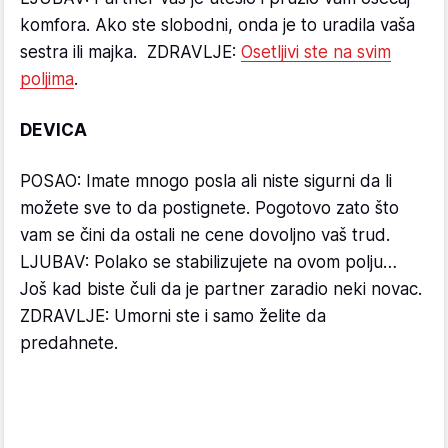
komfora. Ako ste slobodni, onda je to uradila vaša
sestra ili majka. ZDRAVLJE:
Osetljivi ste na svim
poljima
.
DEVICA
POSAO: Imate mnogo posla ali niste sigurni da li
možete sve to da postignete. Pogotovo zato što
vam se čini da ostali ne cene dovoljno vaš trud.
LJUBAV: Polako se stabilizujete na ovom polju…
Još kad biste čuli da je partner zaradio neki novac.
ZDRAVLJE: Umorni ste i samo želite da
predahnete.