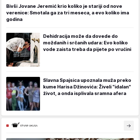
Bivši Jovane Jeremić krio koliko je stariji od nove
verenice: Smotala ga za tri meseca, a evo koliko ima
godina
Dehidracija može da dovede do
moždanih i srčanih udara: Evo koliko
vode zaista treba da pijete po vrućini
Slavna Spajsica upoznala muža preko
kume Harisa Džinovića: Živeli "idalan"
život, a onda isplivala sramna afera