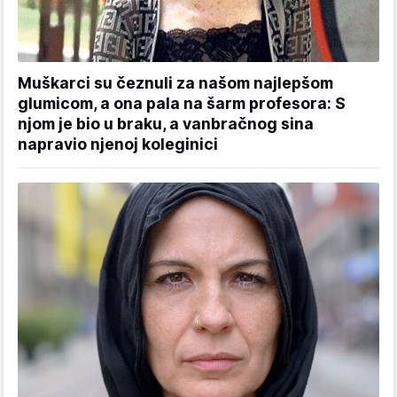
Muškarci su čeznuli za našom najlepšom
glumicom, a ona pala na šarm profesora: S
njom je bio u braku, a vanbračnog sina
napravio njenoj koleginici