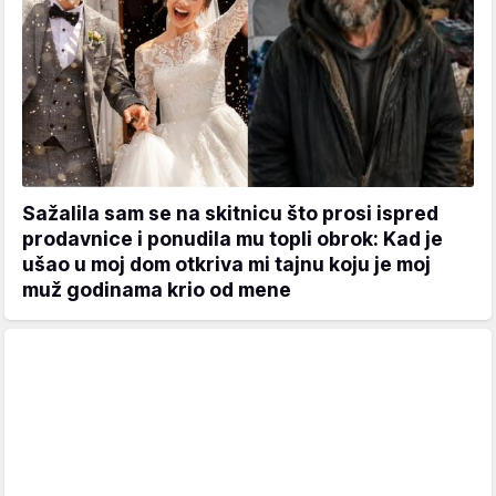
Sažalila sam se na skitnicu što prosi ispred
prodavnice i ponudila mu topli obrok: Kad je
ušao u moj dom otkriva mi tajnu koju je moj
muž godinama krio od mene