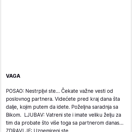
VAGA
POSAO: Nestrpljvi ste… Čekate važne vesti od
poslovnog partnera. Videćete pred kraj dana šta
dalje, kojim putem da idete. Poželjna saradnja sa
Bikom. LJUBAV: Vatreni ste i imate veliku želju za
tim da probate što više toga sa partnerom danas…
ZDRAVLJE: Uznemireni ste.