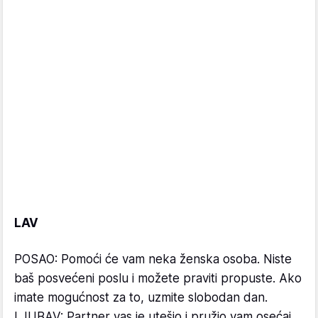
LAV
POSAO: Pomoći će vam neka ženska osoba. Niste
baš posvećeni poslu i možete praviti propuste. Ako
imate mogućnost za to, uzmite slobodan dan.
LJUBAV: Partner vas je utešio i pružio vam osećaj