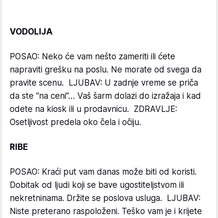
VODOLIJA
POSAO: Neko će vam nešto zameriti ili ćete
napraviti grešku na poslu. Ne morate od svega da
pravite scenu. LJUBAV: U zadnje vreme se priča
da ste “na ceni”… Vaš šarm dolazi do izražaja i kad
odete na kiosk ili u prodavnicu. ZDRAVLJE:
Osetljivost predela oko čela i očiju.
RIBE
POSAO: Kraći put vam danas može biti od koristi.
Dobitak od ljudi koji se bave ugostiteljstvom ili
nekretninama. Držite se poslova usluga. LJUBAV:
Niste preterano raspoloženi. Teško vam je i krijete