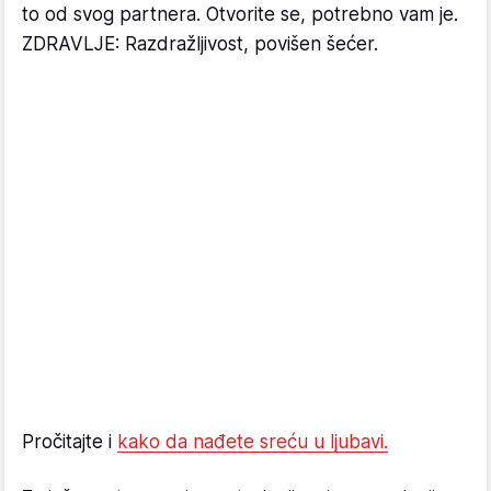
to od svog partnera. Otvorite se, potrebno vam je.
ZDRAVLJE: Razdražljivost, povišen šećer.
Pročitajte i
kako da nađete sreću u ljubavi.