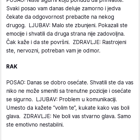
POSAO: Niste sigurni koju ponudu da prihvatite.
Svaki posao vam danas deluje zamorno i jedva
čekate da odgovornost prebacite na nekog
drugog. LJUBAV: Malo ste zbunjeni. Pokazali ste
emocije i shvatili da druga strana nije zadovoljna.
Čak kaže i da ste površni. ZDRAVLJE: Rastrojeni
ste, nervozni, potreban vam je odmor.
RAK
POSAO: Danas se dobro osećate. Shvatili ste da vas
niko ne može smeniti sa trenutne pozicije i osećate
se sigurno. LJUBAV: Problem u komunikaciji.
Umesto da kažete “volim te”, kukate kako vas boli
glava. ZDRAVLJE: Ne boli vas stvarno glava. Samo
ste emotivno nestabilni.