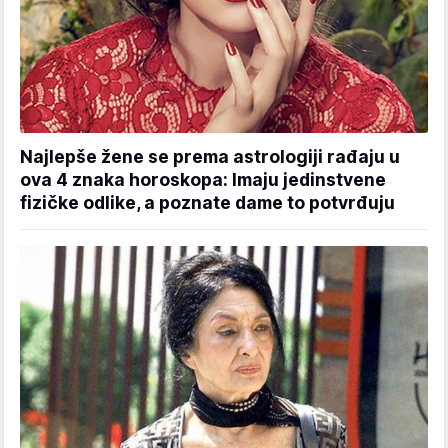
Najlepše žene se prema astrologiji rađaju u
ova 4 znaka horoskopa: Imaju jedinstvene
fizičke odlike, a poznate dame to potvrđuju