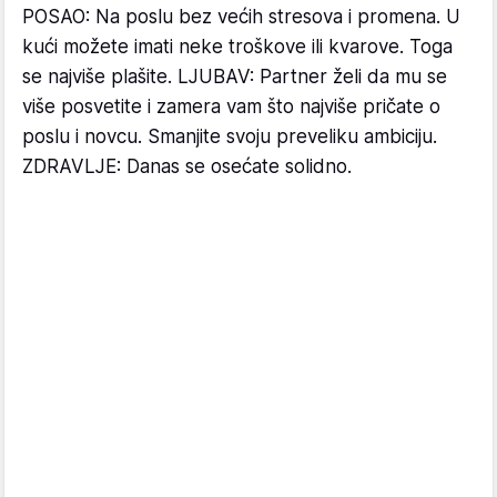
POSAO: Na poslu bez većih stresova i promena. U
kući možete imati neke troškove ili kvarove. Toga
se najviše plašite. LJUBAV: Partner želi da mu se
više posvetite i zamera vam što najviše pričate o
poslu i novcu. Smanjite svoju preveliku ambiciju.
ZDRAVLJE: Danas se osećate solidno.