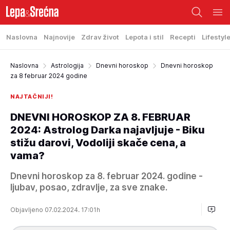
Naslovna
Najnovije
Zdrav život
Lepota i stil
Recepti
Lifestyl
Naslovna
Astrologija
Dnevni horoskop
Dnevni horoskop
za 8 februar 2024 godine
NAJTAČNIJI!
DNEVNI HOROSKOP ZA 8. FEBRUAR
2024: Astrolog Darka najavljuje - Biku
stižu darovi, Vodoliji skače cena, a
vama?
Dnevni horoskop za 8. februar 2024. godine -
ljubav, posao, zdravlje, za sve znake.
Objavljeno 07.02.2024. 17:01h