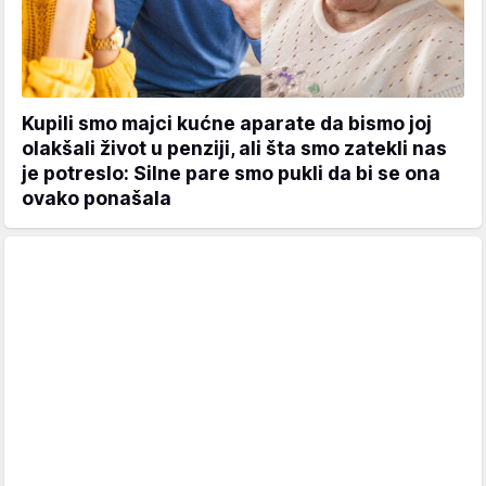
Kupili smo majci kućne aparate da bismo joj
olakšali život u penziji, ali šta smo zatekli nas
je potreslo: Silne pare smo pukli da bi se ona
ovako ponašala