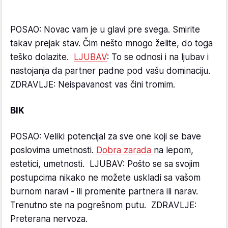
POSAO: Novac vam je u glavi pre svega. Smirite
takav prejak stav. Čim nešto mnogo želite, do toga
teško dolazite.
LJUBAV
: To se odnosi i na ljubav i
nastojanja da partner padne pod vašu dominaciju.
ZDRAVLJE: Neispavanost vas čini tromim.
BIK
POSAO: Veliki potencijal za sve one koji se bave
poslovima umetnosti.
Dobra zarada
na lepom,
estetici, umetnosti. LJUBAV: Pošto se sa svojim
postupcima nikako ne možete uskladi sa vašom
burnom naravi - ili promenite partnera ili narav.
Trenutno ste na pogrešnom putu. ZDRAVLJE:
Preterana nervoza.