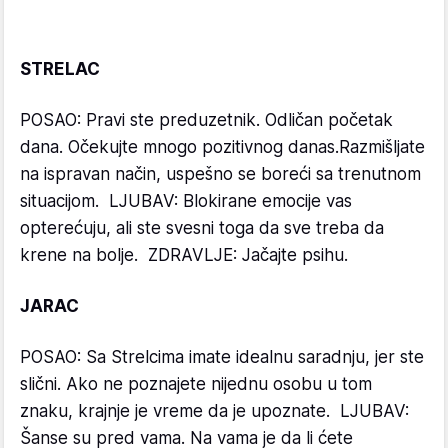
STRELAC
POSAO: Pravi ste preduzetnik. Odličan početak
dana. Očekujte mnogo pozitivnog danas.Razmišljate
na ispravan način, uspešno se boreći sa trenutnom
situacijom. LJUBAV: Blokirane emocije vas
opterećuju, ali ste svesni toga da sve treba da
krene na bolje. ZDRAVLJE: Jačajte psihu.
JARAC
POSAO: Sa Strelcima imate idealnu saradnju, jer ste
slični. Ako ne poznajete nijednu osobu u tom
znaku, krajnje je vreme da je upoznate. LJUBAV:
Šanse su pred vama. Na vama je da li ćete