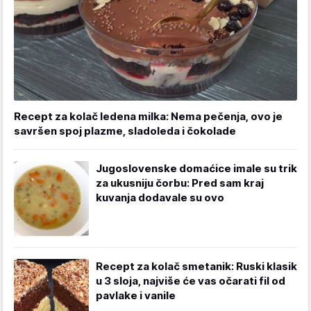
Recept za kolač ledena milka: Nema pečenja, ovo je
savršen spoj plazme, sladoleda i čokolade
Jugoslovenske domaćice imale su trik
za ukusniju čorbu: Pred sam kraj
kuvanja dodavale su ovo
Recept za kolač smetanik: Ruski klasik
u 3 sloja, najviše će vas očarati fil od
pavlake i vanile