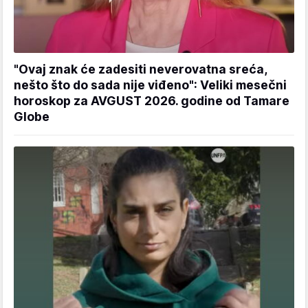
"Ovaj znak će zadesiti neverovatna sreća,
nešto što do sada nije viđeno": Veliki mesečni
horoskop za AVGUST 2026. godine od Tamare
Globe