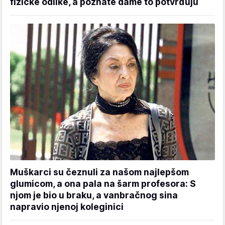
fizičke odlike, a poznate dame to potvrđuju
Muškarci su čeznuli za našom najlepšom
glumicom, a ona pala na šarm profesora: S
njom je bio u braku, a vanbračnog sina
napravio njenoj koleginici