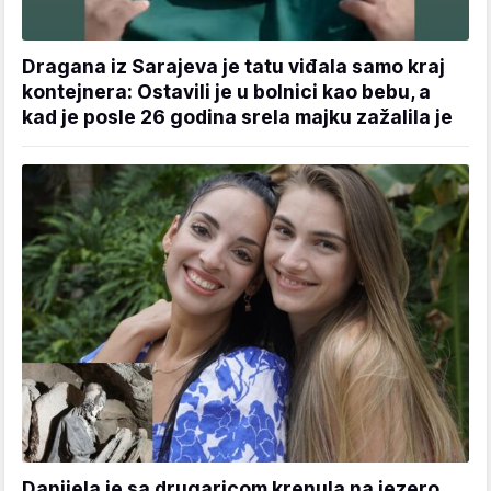
Dragana iz Sarajeva je tatu viđala samo kraj
kontejnera: Ostavili je u bolnici kao bebu, a
kad je posle 26 godina srela majku zažalila je
Danijela je sa drugaricom krenula na jezero,