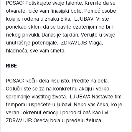
POSAO: Potiskujete svoje talente. Krenite da se
otvarate, biće vam finasijski bolje. Pomoć osobe
koja je rođena u znaku Bika. LJUBAV: Vi ste
ponekad skloni da se bavite ezoterijom ne bi li
nekog privukli. Danas je taj dan. Verujte u svoje
unutrašnje potencijale. ZDRAVLJE: Vlaga,
hladnoća, sve vam smeta.
RIBE
POSAO: Reči i dela nisu isto. Pređite na dela.
Odlučili ste se za na konkretnu akciju i veliko
spremanje vlastitog života. LJUBAV: Nastavite tim
tempom i uspećete u ljubavi. Neko vas čeka, ko je
veran i okrenut emociji i porodici baš kao i vi.
ZDRAVLJE: Osećaj bola u predelu želuca.