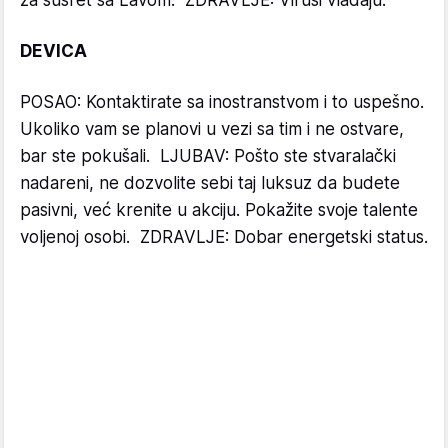
za susret sa Lavom. ZDRAVLJE: Virusi vladaju.
DEVICA
POSAO: Kontaktirate sa inostranstvom i to uspešno.
Ukoliko vam se planovi u vezi sa tim i ne ostvare,
bar ste pokušali. LJUBAV: Pošto ste stvaralački
nadareni, ne dozvolite sebi taj luksuz da budete
pasivni, već krenite u akciju. Pokažite svoje talente
voljenoj osobi. ZDRAVLJE: Dobar energetski status.