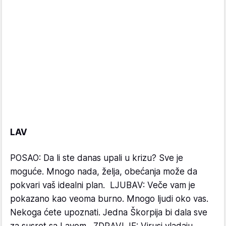
LAV
POSAO: Da li ste danas upali u krizu? Sve je
moguće. Mnogo nada, želja, obećanja može da
pokvari vaš idealni plan. LJUBAV: Veče vam je
pokazano kao veoma burno. Mnogo ljudi oko vas.
Nekoga ćete upoznati. Jedna Škorpija bi dala sve