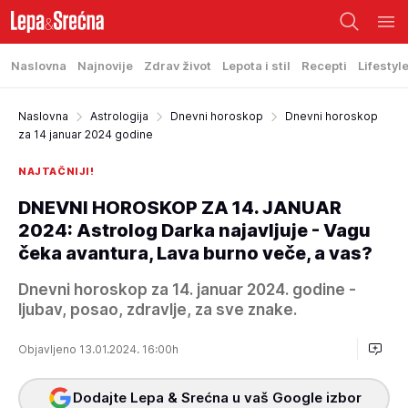
Naslovna
Najnovije
Zdrav život
Lepota i stil
Recepti
Lifestyl
Naslovna
Astrologija
Dnevni horoskop
Dnevni horoskop
za 14 januar 2024 godine
NAJTAČNIJI!
DNEVNI HOROSKOP ZA 14. JANUAR
2024: Astrolog Darka najavljuje - Vagu
čeka avantura, Lava burno veče, a vas?
Dnevni horoskop za 14. januar 2024. godine -
ljubav, posao, zdravlje, za sve znake.
Objavljeno 13.01.2024. 16:00h
Dodajte Lepa & Srećna u vaš Google izbor