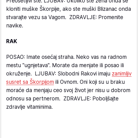
Preosetljivi ste. LJUBAV: Ukoliko ste žena onda se
kloniti muške Škorpije, ako ste muški Blizanac onda
stvarajte vezu sa Vagom. ZDRAVLJE: Promenite
navike.
RAK
POSAO: Imate osećaj straha. Neko vas na radnom
mestu "ugnjetava". Morate da menjate ili posao ili
okruženje. LJUBAV: Slobodni Rakovi imaju
zanimljiv
susret sa Škorpijom
ili Ovnom. Oni koji su u braku
moraće da menjaju ceo svoj život jer nisu u dobrom
odnosu sa pertnerom. ZDRAVLJE: Poboljšajte
zdravlje vitaminima.