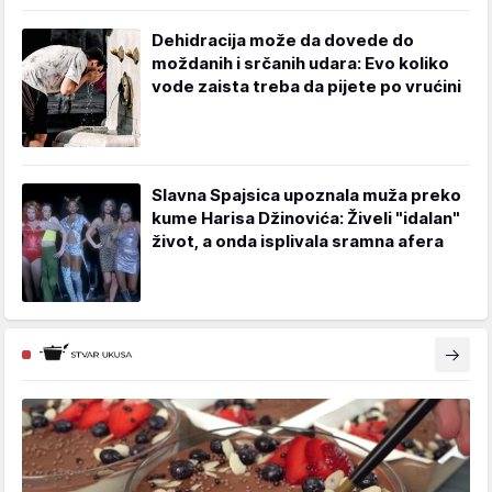
Dehidracija može da dovede do
moždanih i srčanih udara: Evo koliko
vode zaista treba da pijete po vrućini
Slavna Spajsica upoznala muža preko
kume Harisa Džinovića: Živeli "idalan"
život, a onda isplivala sramna afera