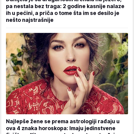
pa nestala bez traga: 2 godine kasnije nalaze
ih u pećini, a priča o tome šta im se desilo je
nešto najstrašnije
Najlepše žene se prema astrologiji rađaju u
ova 4 znaka horoskopa: Imaju jedinstvene