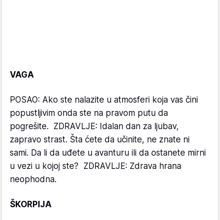
VAGA
POSAO: Ako ste nalazite u atmosferi koja vas čini
popustljivim onda ste na pravom putu da
pogrešite. ZDRAVLJE: Idalan dan za ljubav,
zapravo strast. Šta ćete da učinite, ne znate ni
sami. Da li da uđete u avanturu ili da ostanete mirni
u vezi u kojoj ste? ZDRAVLJE: Zdrava hrana
neophodna.
ŠKORPIJA