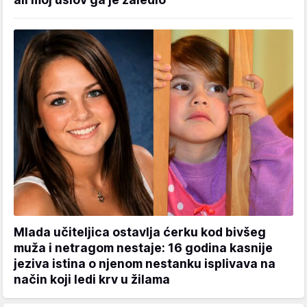
Mlada učiteljica ostavlja ćerku kod bivšeg
muža i netragom nestaje: 16 godina kasnije
jeziva istina o njenom nestanku isplivava na
način koji ledi krv u žilama