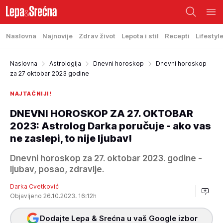
Naslovna
Najnovije
Zdrav život
Lepota i stil
Recepti
Lifestyl
Naslovna
Astrologija
Dnevni horoskop
Dnevni horoskop
za 27 oktobar 2023 godine
NAJTAČNIJI!
DNEVNI HOROSKOP ZA 27. OKTOBAR
2023: Astrolog Darka poručuje - ako vas
ne zaslepi, to nije ljubav!
Dnevni horoskop za 27. oktobar 2023. godine -
ljubav, posao, zdravlje.
Darka Cvetković
Objavljeno 26.10.2023. 16:12h
Dodajte Lepa & Srećna u vaš Google izbor