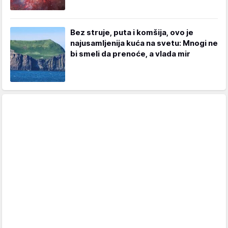
Bez struje, puta i komšija, ovo je
najusamljenija kuća na svetu: Mnogi ne
bi smeli da prenoće, a vlada mir