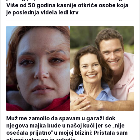
Više od 50 godina kasnije otkriće osobe koja
je poslednja videla ledi krv
Muž me zamolio da spavam u garaži dok
njegova majka bude u našoj kući jer se „nije
osećala prijatno“ u mojoj blizini: Pristala sam
ali moj uslov ga je zaledio