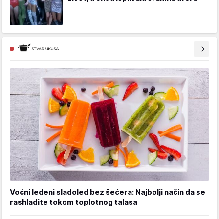
Voćni ledeni sladoled bez šećera: Najbolji način da se
rashladite tokom toplotnog talasa