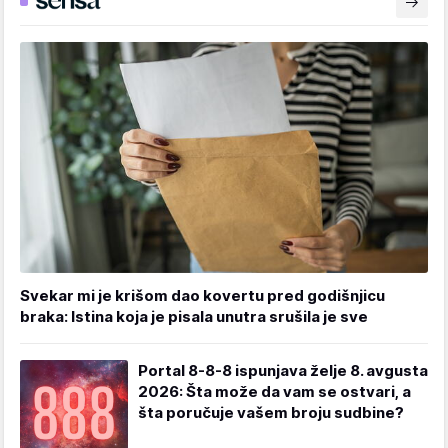
Svekar mi je krišom dao kovertu pred godišnjicu
braka: Istina koja je pisala unutra srušila je sve
Portal 8-8-8 ispunjava želje 8. avgusta
2026: Šta može da vam se ostvari, a
šta poručuje vašem broju sudbine?