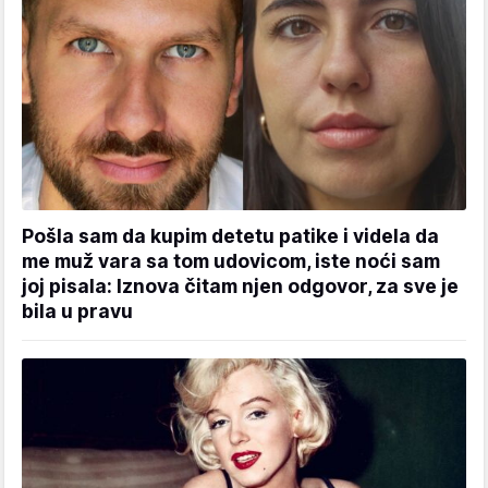
Pošla sam da kupim detetu patike i videla da
me muž vara sa tom udovicom, iste noći sam
joj pisala: Iznova čitam njen odgovor, za sve je
bila u pravu