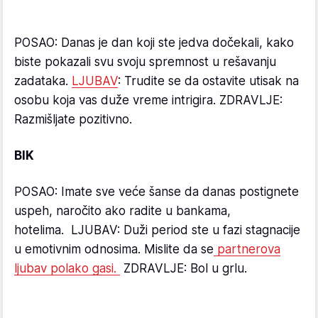
POSAO: Danas je dan koji ste jedva dočekali, kako
biste pokazali svu svoju spremnost u rešavanju
zadataka.
LJUBAV
: Trudite se da ostavite utisak na
osobu koja vas duže vreme intrigira. ZDRAVLJE:
Razmišljate pozitivno.
BIK
POSAO: Imate sve veće šanse da danas postignete
uspeh, naročito ako radite u bankama,
hotelima. LJUBAV: Duži period ste u fazi stagnacije
u emotivnim odnosima. Mislite da se
partnerova
ljubav polako gasi.
ZDRAVLJE: Bol u grlu.