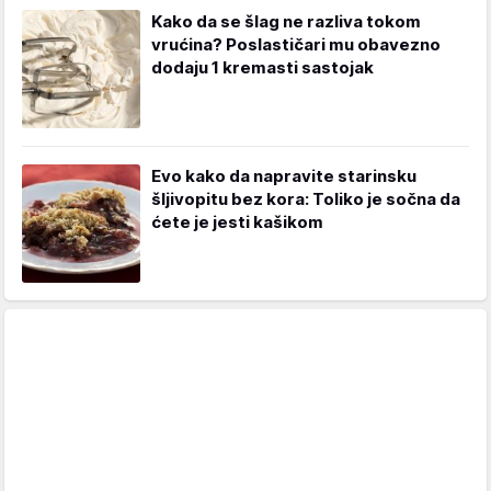
Kako da se šlag ne razliva tokom
vrućina? Poslastičari mu obavezno
dodaju 1 kremasti sastojak
Evo kako da napravite starinsku
šljivopitu bez kora: Toliko je sočna da
ćete je jesti kašikom