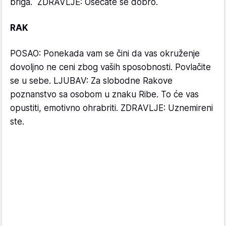
briga. ZDRAVLJE: Osećate se dobro.
RAK
POSAO: Ponekada vam se čini da vas okruženje
dovoljno ne ceni zbog vaših sposobnosti. Povlačite
se u sebe. LJUBAV: Za slobodne Rakove
poznanstvo sa osobom u znaku Ribe. To će vas
opustiti, emotivno ohrabriti. ZDRAVLJE: Uznemireni
ste.