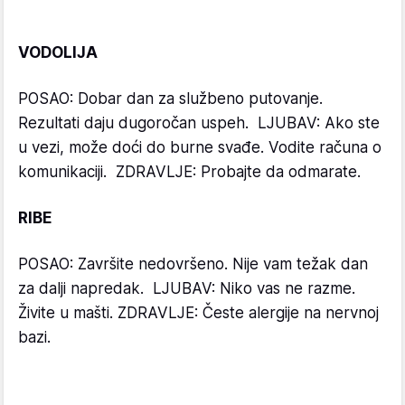
VODOLIJA
POSAO: Dobar dan za službeno putovanje.
Rezultati daju dugoročan uspeh. LJUBAV: Ako ste
u vezi, može doći do burne svađe. Vodite računa o
komunikaciji. ZDRAVLJE: Probajte da odmarate.
RIBE
POSAO: Završite nedovršeno. Nije vam težak dan
za dalji napredak. LJUBAV: Niko vas ne razme.
Živite u mašti. ZDRAVLJE: Česte alergije na nervnoj
bazi.