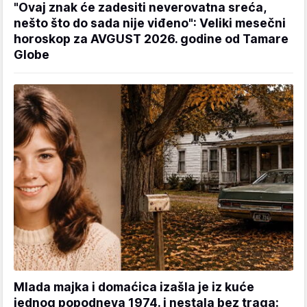
"Ovaj znak će zadesiti neverovatna sreća,
nešto što do sada nije viđeno": Veliki mesečni
horoskop za AVGUST 2026. godine od Tamare
Globe
Mlada majka i domaćica izašla je iz kuće
jednog popodneva 1974. i nestala bez traga: