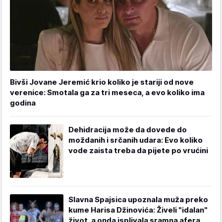
Bivši Jovane Jeremić krio koliko je stariji od nove
verenice: Smotala ga za tri meseca, a evo koliko ima
godina
Dehidracija može da dovede do
moždanih i srčanih udara: Evo koliko
vode zaista treba da pijete po vrućini
Slavna Spajsica upoznala muža preko
kume Harisa Džinovića: Živeli "idalan"
život, a onda isplivala sramna afera