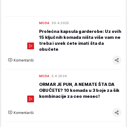
MODA
30.4.2025.
Prolećna kapsula garderobe: Uz ovih
15 ključnih komada ništa više vam ne
treba i uvek ćete imati šta da
obučete
Komentariši
MODA
5.4.2024.
ORMAR JE PUN, A NEMATE ŠTA DA
OBUČETE? 10 komada u 3 boje za šik
kombinacije za ceo mesec!
Komentariši