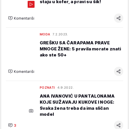
staju u kofer, a pravi su šik!
Komentariši
MODA
7.2.2023.
GREŠKU SA ČARAPAMA PRAVE
MNOGE ŽENE: 5 pravila morate znati
ako ste 50+
Komentariši
POZNATI
4.9.2022.
ANA IVANOVIĆ U PANTALONAMA
KOJE SUŽAVAJU KUKOVE I NOGE:
Svaka žena treba da ima sličan
model
3