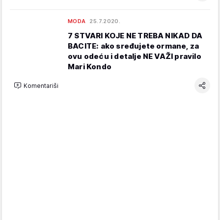
MODA
25.7.2020.
7 STVARI KOJE NE TREBA NIKAD DA
BACITE: ako sređujete ormane, za
ovu odeću i detalje NE VAŽI pravilo
Mari Kondo
Komentariši