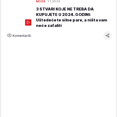
MODA
1.1.2024.
3 STVARI KOJE NE TREBA DA
KUPUJETE U 2024. GODINI:
Uštedećete silne pare, a ništa vam
neće zafaliti
Komentariši