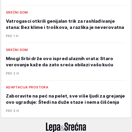
SREĆNI DOM
Vatrogasci otkrili genijalan trik za rashlađivanje
stana: Bez klime i troškova, a razlika je neverovatna
PRE 1 H
SREĆNI DOM
Mnogi Srbi drže ovo ispred ulaznih vrata: Staro
verovanje kaže da zato sreća obilazi vašu kuću
PRE 2 H
ADAPTACIJA PROSTORA
Zaboravite na peć na pelet, sve više ljudi za grejanje
ovo ugrađuje: Štedi na duže staze i nema čišćenja
PRE 3 H