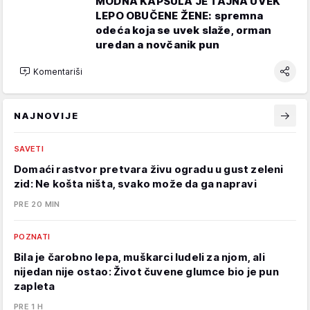
MODNA KAPSULA JE TAJNA UVEK
LEPO OBUČENE ŽENE: spremna
odeća koja se uvek slaže, orman
uredan a novčanik pun
Komentariši
NAJNOVIJE
SAVETI
Domaći rastvor pretvara živu ogradu u gust zeleni
zid: Ne košta ništa, svako može da ga napravi
PRE 20 MIN
POZNATI
Bila je čarobno lepa, muškarci ludeli za njom, ali
nijedan nije ostao: Život čuvene glumce bio je pun
zapleta
PRE 1 H