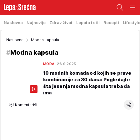
Naslovna
Najnovije
Zdrav život
Lepota i stil
Recepti
Lifestyl
Naslovna
Modna kapsula
#
Modna kapsula
MODA
26.9.2025.
10 modnih komada od kojih se prave
kombinacije za 30 dana: Pogledajte
šta jesenja modna kapsula treba da
ima
Komentariši