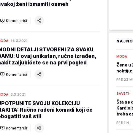
svakoj ženi izmamiti osmeh
Komentariši
MODA
16.3.2021.
NAJNO
MODNI DETALJI STVORENI ZA SVAKU
DAMU: U ovaj unikatan, ručno izrađen,
MODA
nakit zaljubićete se na prvi pogled
Žene u 
noktiju:
Komentariši
PRE 23 M
SAVETI
MODA
2.3.2021.
Šta se 
UPOTPUNITE SVOJU KOLEKCIJU
Kardiol
NAKITA: Ručno rađeni komadi koji će
treba o
obogatiti vaš stil
PRE 1 H
Komentariši