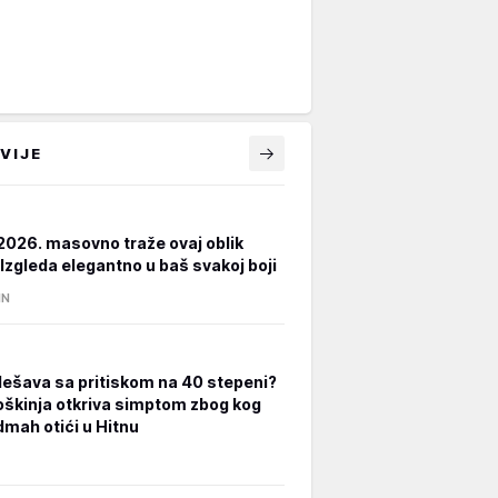
VIJE
2026. masovno traže ovaj oblik
 Izgleda elegantno u baš svakoj boji
IN
dešava sa pritiskom na 40 stepeni?
oškinja otkriva simptom zbog kog
dmah otići u Hitnu