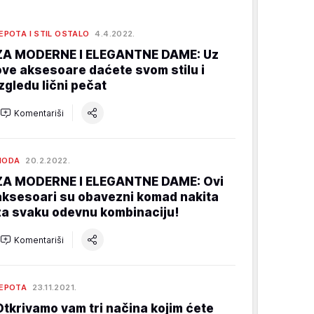
EPOTA I STIL OSTALO
4.4.2022.
ZA MODERNE I ELEGANTNE DAME: Uz
ove aksesoare daćete svom stilu i
izgledu lični pečat
Komentariši
MODA
20.2.2022.
ZA MODERNE I ELEGANTNE DAME: Ovi
aksesoari su obavezni komad nakita
za svaku odevnu kombinaciju!
Komentariši
EPOTA
23.11.2021.
Otkrivamo vam tri načina kojim ćete