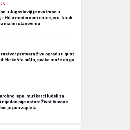
IJA
an u Jugoslaviji je ovo imao u
ji: Hit u modernom enterijeru, štedi
 u malim stanovima
rastvor pretvara živu ogradu u gust
zid: Ne košta ništa, svako može da ga
čarobno lepa, muškarci ludeli za
i nijedan nije ostao: Život čuvene
bio je pun zapleta