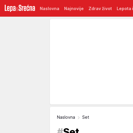
Naslovna
Najnovije
Zdrav život
Lepota i
Naslovna
Set
#
Set