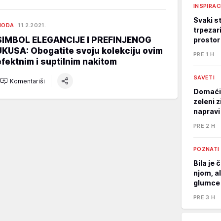
INSPIRAC
Svaki st
MODA
11.2.2021.
trpezari
SIMBOL ELEGANCIJE I PREFINJENOG
prostor
UKUSA: Obogatite svoju kolekciju ovim
PRE 1 H
efektnim i suptilnim nakitom
SAVETI
Komentariši
Domaći 
zeleni 
napravi
PRE 2 H
POZNATI
Bila je 
njom, al
glumce 
PRE 3 H