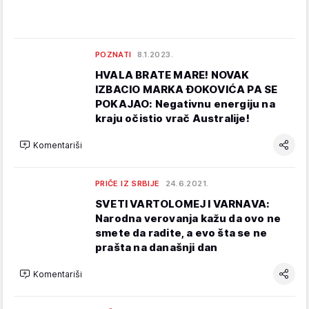
POZNATI
8.1.2023.
HVALA BRATE MARE! NOVAK
IZBACIO MARKA ĐOKOVIĆA PA SE
POKAJAO: Negativnu energiju na
kraju očistio vrač Australije!
Komentariši
PRIČE IZ SRBIJE
24.6.2021.
SVETI VARTOLOMEJ I VARNAVA:
Narodna verovanja kažu da ovo ne
smete da radite, a evo šta se ne
prašta na današnji dan
Komentariši