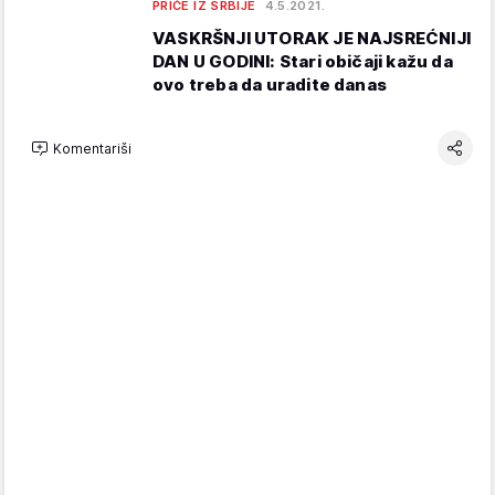
PRIČE IZ SRBIJE
4.5.2021.
VASKRŠNJI UTORAK JE NAJSREĆNIJI
DAN U GODINI: Stari običaji kažu da
ovo treba da uradite danas
Komentariši