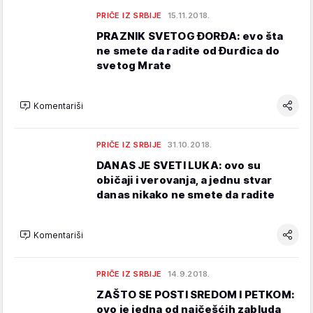
PRIČE IZ SRBIJE
15.11.2018.
PRAZNIK SVETOG ĐORĐA: evo šta
ne smete da radite od Đurđica do
svetog Mrate
Komentariši
PRIČE IZ SRBIJE
31.10.2018.
DANAS JE SVETI LUKA: ovo su
običaji i verovanja, a jednu stvar
danas nikako ne smete da radite
Komentariši
PRIČE IZ SRBIJE
14.9.2018.
ZAŠTO SE POSTI SREDOM I PETKOM:
ovo je jedna od najčešćih zabluda