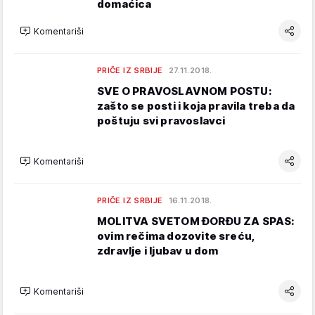
domaćica
Komentariši
PRIČE IZ SRBIJE
27.11.2018.
SVE O PRAVOSLAVNOM POSTU:
zašto se posti i koja pravila treba da
poštuju svi pravoslavci
Komentariši
PRIČE IZ SRBIJE
16.11.2018.
MOLITVA SVETOM ĐORĐU ZA SPAS:
ovim rečima dozovite sreću,
zdravlje i ljubav u dom
Komentariši