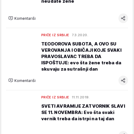
neudate žene
Komentariši
PRIČE IZ SRBIJE
7.3.2020.
TEODOROVA SUBOTA, A OVO SU
VEROVANJA I OBIČAJI KOJE SVAKI
PRAVOSLAVAC TREBA DA
ISPOŠTUJE: evo šta žene treba da
skuvaju za sutrašnji dan
Komentariši
PRIČE IZ SRBIJE
11.11.2019.
SVETI AVRAMIJE ZATVORNIK SLAVI
SE 11. NOVEMBRA: Evo šta svaki
vernik treba da istrpi na taj dan