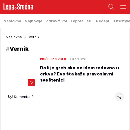
Naslovna
Najnovije
Zdrav život
Lepota i stil
Recepti
Lifestyl
Naslovna
Vernik
#
Vernik
PRIČE IZ SRBIJE
29.1.2026.
Da li je greh ako ne idem redovno u
crkvu? Evo šta kažu pravoslavni
sveštenici
Komentariši