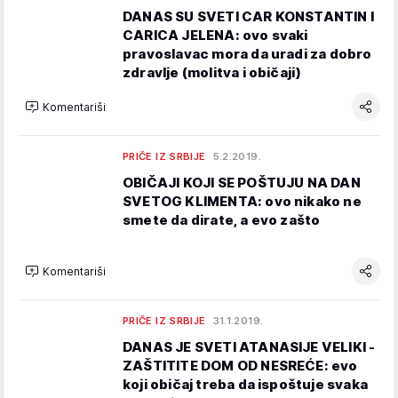
DANAS SU SVETI CAR KONSTANTIN I
CARICA JELENA: ovo svaki
pravoslavac mora da uradi za dobro
zdravlje (molitva i običaji)
Komentariši
PRIČE IZ SRBIJE
5.2.2019.
OBIČAJI KOJI SE POŠTUJU NA DAN
SVETOG KLIMENTA: ovo nikako ne
smete da dirate, a evo zašto
Komentariši
PRIČE IZ SRBIJE
31.1.2019.
DANAS JE SVETI ATANASIJE VELIKI -
ZAŠTITITE DOM OD NESREĆE: evo
koji običaj treba da ispoštuje svaka