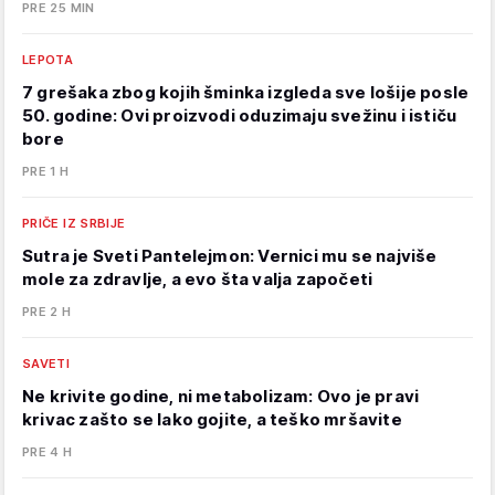
PRE 25 MIN
LEPOTA
7 grešaka zbog kojih šminka izgleda sve lošije posle
50. godine: Ovi proizvodi oduzimaju svežinu i ističu
bore
PRE 1 H
PRIČE IZ SRBIJE
Sutra je Sveti Pantelejmon: Vernici mu se najviše
mole za zdravlje, a evo šta valja započeti
PRE 2 H
SAVETI
Ne krivite godine, ni metabolizam: Ovo je pravi
krivac zašto se lako gojite, a teško mršavite
PRE 4 H