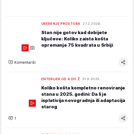
UREĐENJE PROSTORA
27.2.2026.
Stan nije gotov kad dobijete
ključeve: Koliko zaista košta
opremanje 75 kvadrata u Srbiji
Komentariši
ENTERIJER OD A DO Ž
31.8.2025.
Koliko košta kompletno renoviranje
stana u 2025. godini: Da li je
isplativija novogradnja ili adaptacija
starog
1