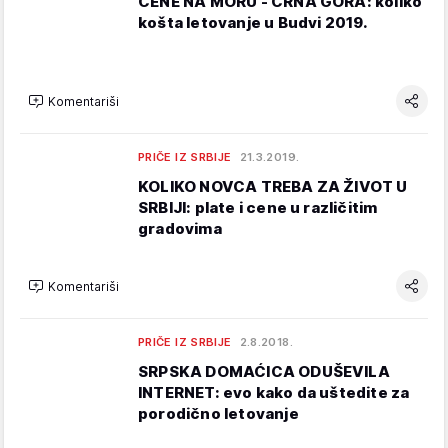
CENE NA MORU - CRNA GORA: koliko
košta letovanje u Budvi 2019.
Komentariši
PRIČE IZ SRBIJE
21.3.2019.
KOLIKO NOVCA TREBA ZA ŽIVOT U
SRBIJI: plate i cene u različitim
gradovima
Komentariši
PRIČE IZ SRBIJE
2.8.2018.
SRPSKA DOMAĆICA ODUŠEVILA
INTERNET: evo kako da uštedite za
porodično letovanje