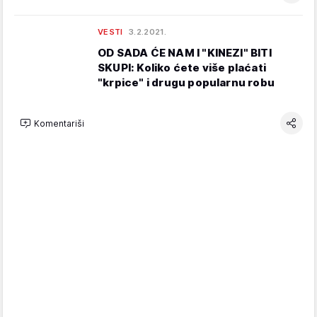
VESTI
3.2.2021.
OD SADA ĆE NAM I "KINEZI" BITI
SKUPI: Koliko ćete više plaćati
"krpice" i drugu popularnu robu
Komentariši