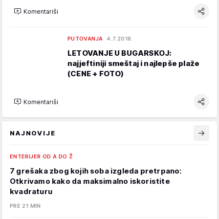
Komentariši
PUTOVANJA
4.7.2018.
LETOVANJE U BUGARSKOJ:
najjeftiniji smeštaj i najlepše plaže
(CENE + FOTO)
Komentariši
NAJNOVIJE
ENTERIJER OD A DO Ž
7 grešaka zbog kojih soba izgleda pretrpano:
Otkrivamo kako da maksimalno iskoristite
kvadraturu
PRE 21 MIN