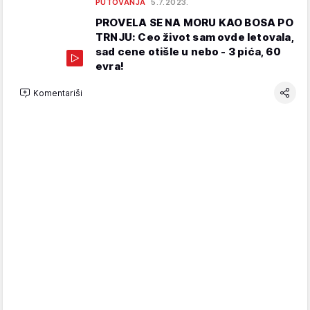
PUTOVANJA
5.7.2023.
PROVELA SE NA MORU KAO BOSA PO
TRNJU: Ceo život sam ovde letovala,
sad cene otišle u nebo - 3 pića, 60
evra!
Komentariši