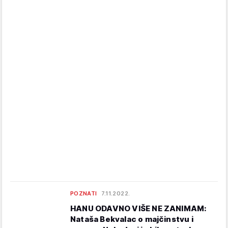
POZNATI
7.11.2022.
HANU ODAVNO VIŠE NE ZANIMAM:
Nataša Bekvalac o majčinstvu i