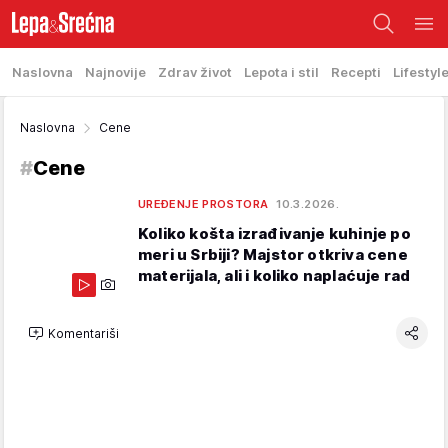
Naslovna
Najnovije
Zdrav život
Lepota i stil
Recepti
Lifestyl
Naslovna
Cene
#
Cene
UREĐENJE PROSTORA
10.3.2026.
Koliko košta izrađivanje kuhinje po
meri u Srbiji? Majstor otkriva cene
materijala, ali i koliko naplaćuje rad
Komentariši