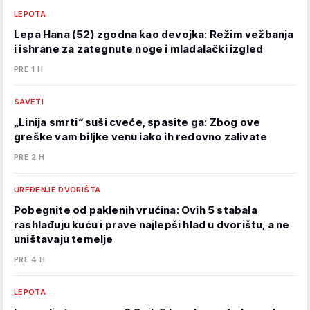
LEPOTA
Lepa Hana (52) zgodna kao devojka: Režim vežbanja
i ishrane za zategnute noge i mladalački izgled
PRE 1 H
SAVETI
„Linija smrti“ suši cveće, spasite ga: Zbog ove
greške vam biljke venu iako ih redovno zalivate
PRE 2 H
UREĐENJE DVORIŠTA
Pobegnite od paklenih vrućina: Ovih 5 stabala
rashlađuju kuću i prave najlepši hlad u dvorištu, a ne
uništavaju temelje
PRE 4 H
LEPOTA