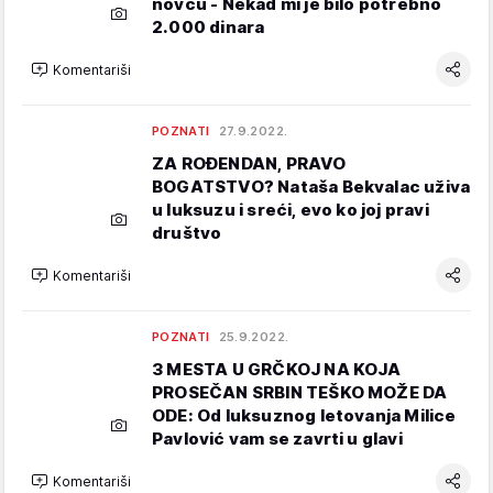
novcu - Nekad mi je bilo potrebno
2.000 dinara
Komentariši
POZNATI
27.9.2022.
ZA ROĐENDAN, PRAVO
BOGATSTVO? Nataša Bekvalac uživa
u luksuzu i sreći, evo ko joj pravi
društvo
Komentariši
POZNATI
25.9.2022.
3 MESTA U GRČKOJ NA KOJA
PROSEČAN SRBIN TEŠKO MOŽE DA
ODE: Od luksuznog letovanja Milice
Pavlović vam se zavrti u glavi
Komentariši