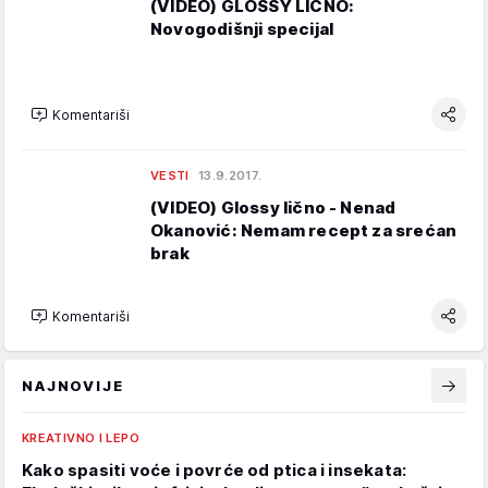
(VIDEO) GLOSSY LIČNO:
Novogodišnji specijal
Komentariši
VESTI
13.9.2017.
(VIDEO) Glossy lično - Nenad
Okanović: Nemam recept za srećan
brak
Komentariši
NAJNOVIJE
KREATIVNO I LEPO
Kako spasiti voće i povrće od ptica i insekata: