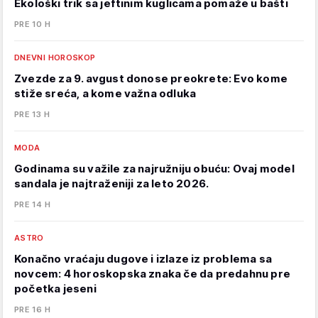
Ekološki trik sa jeftinim kuglicama pomaže u bašti
PRE 10 H
DNEVNI HOROSKOP
Zvezde za 9. avgust donose preokrete: Evo kome
stiže sreća, a kome važna odluka
PRE 13 H
MODA
Godinama su važile za najružniju obuću: Ovaj model
sandala je najtraženiji za leto 2026.
PRE 14 H
ASTRO
Konačno vraćaju dugove i izlaze iz problema sa
novcem: 4 horoskopska znaka če da predahnu pre
početka jeseni
PRE 16 H