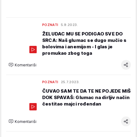
POZNATI
5.9.2023.
ŽELUDAC MU SE PODIGAO SVE DO
SRCA: Naš glumac se dugo mučio s
bolovima i anemijom - I glas je
promukao zbog toga
Komentariši
POZNATI
25.7.2023.
ČUVAO SAM TE DA TE NE POJEDE MIŠ
DOK SPAVAŠ: Glumac na dirljiv način
čestitao majci rođendan
Komentariši