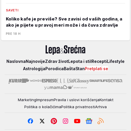
SAVETI
Koliko kafe je previše? Sve zavisi od vaših godina, a
ako je pijete u pravoj meri može i da čuva zdravlje
PRE 18 H
Lepa
Naslovna
Najnovije
Zdrav život
Lepota i stil
Recepti
Lifestyle
i
Astrologija
Porodica
Bašta
Stan
Pretplati se
srećna
Marketing
Impresum
Pravila i uslovi korišćenja
Kontakt
Politika o kolačićima
Politika privatnosti
Arhiva