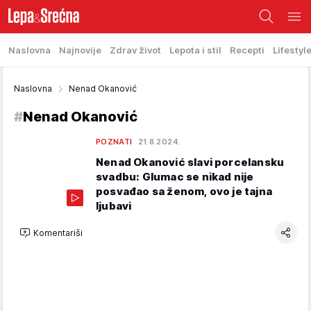
Naslovna
Najnovije
Zdrav život
Lepota i stil
Recepti
Lifestyl
Naslovna
Nenad Okanović
#
Nenad Okanović
POZNATI
21.8.2024.
Nenad Okanović slavi porcelansku
svadbu: Glumac se nikad nije
posvađao sa ženom, ovo je tajna
ljubavi
Komentariši