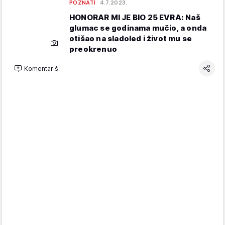
POZNATI
4.7.2023.
HONORAR MI JE BIO 25 EVRA: Naš
glumac se godinama mučio, a onda
otišao na sladoled i život mu se
preokrenuo
Komentariši