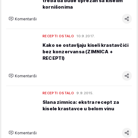
treba da bude oprezan sa kiselim
kornišonima
Komentariši
RECEPTI OSTALO
10.9.2017.
Kako se ostavljaju kiseli krastavčići
bez konzervansa (ZIMNICA +
RECEPTI)
Komentariši
RECEPTI OSTALO
9.9.2015.
Slana zimnica: ekstra recept za
kisele krastavce u belom vinu
Komentariši