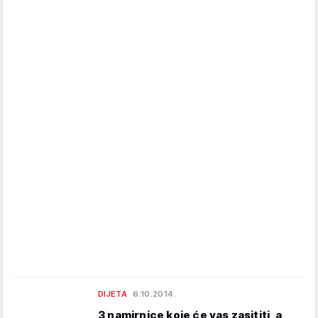
DIJETA
6.10.2014.
3 namirnice koje će vas zasititi, a