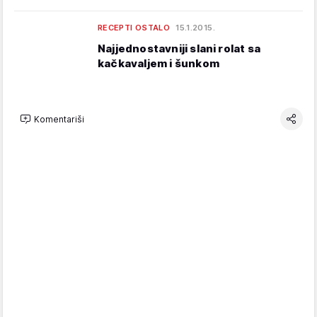
RECEPTI OSTALO
15.1.2015.
Najjednostavniji slani rolat sa
kačkavaljem i šunkom
Komentariši