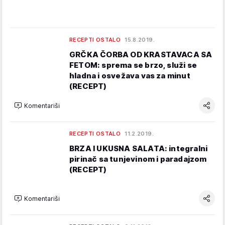
RECEPTI OSTALO
15.8.2019.
GRČKA ČORBA OD KRASTAVACA SA
FETOM: sprema se brzo, služi se
hladna i osvežava vas za minut
(RECEPT)
Komentariši
RECEPTI OSTALO
11.2.2019.
BRZA I UKUSNA SALATA: integralni
pirinač sa tunjevinom i paradajzom
(RECEPT)
Komentariši