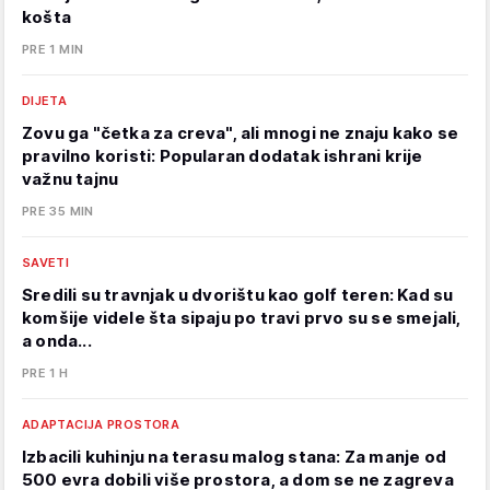
košta
PRE 1 MIN
DIJETA
Zovu ga "četka za creva", ali mnogi ne znaju kako se
pravilno koristi: Popularan dodatak ishrani krije
važnu tajnu
PRE 35 MIN
SAVETI
Sredili su travnjak u dvorištu kao golf teren: Kad su
komšije videle šta sipaju po travi prvo su se smejali,
a onda...
PRE 1 H
ADAPTACIJA PROSTORA
Izbacili kuhinju na terasu malog stana: Za manje od
500 evra dobili više prostora, a dom se ne zagreva