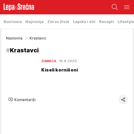
Naslovna
Najnovije
Zdrav život
Lepota i stil
Recepti
Lifestyl
Naslovna
Krastavci
#
Krastavci
ZIMNICA
10.9.2020.
Kiseli kornišoni
Komentariši