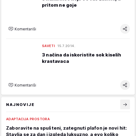
pritom ne goje
Komentariši
SAVETI
15.7.2014.
3 načina da iskoristite sok kiselih
krastavaca
Komentariši
NAJNOVIJE
ADAPTACIJA PROSTORA
Zaboravite na spušteni, zategnuti plafon je novi hit:
Stavlja se za dan i izgleda luksuzno, a evo koliko