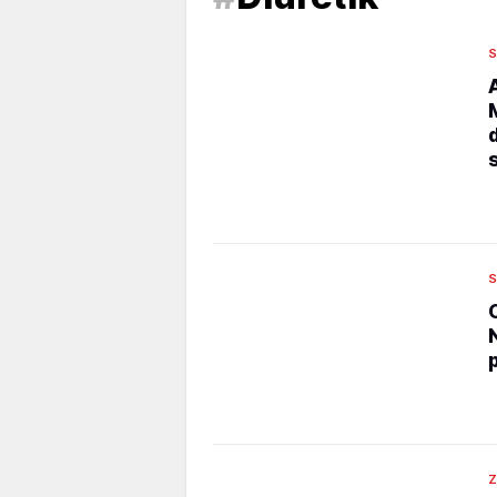
S
S
Z