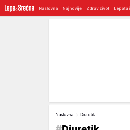
Naslovna
Najnovije
Zdrav život
Lepota i
Naslovna
Diuretik
#
Diuretik