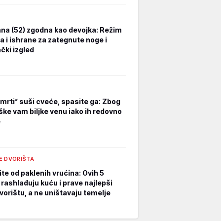
na (52) zgodna kao devojka: Režim
a i ishrane za zategnute noge i
čki izgled
smrti“ suši cveće, spasite ga: Zbog
ške vam biljke venu iako ih redovno
e
E DVORIŠTA
te od paklenih vrućina: Ovih 5
 rashlađuju kuću i prave najlepši
vorištu, a ne uništavaju temelje