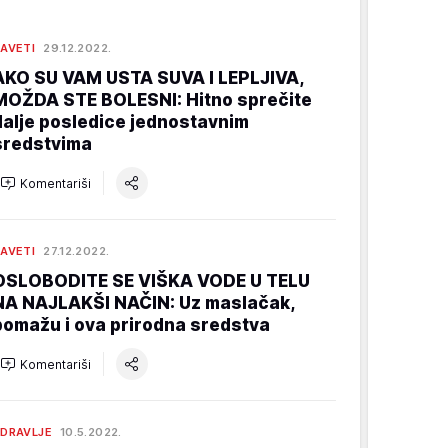
AVETI
29.12.2022.
AKO SU VAM USTA SUVA I LEPLJIVA,
MOŽDA STE BOLESNI: Hitno sprečite
dalje posledice jednostavnim
sredstvima
Komentariši
AVETI
27.12.2022.
OSLOBODITE SE VIŠKA VODE U TELU
NA NAJLAKŠI NAČIN: Uz maslačak,
pomažu i ova prirodna sredstva
Komentariši
DRAVLJE
10.5.2022.