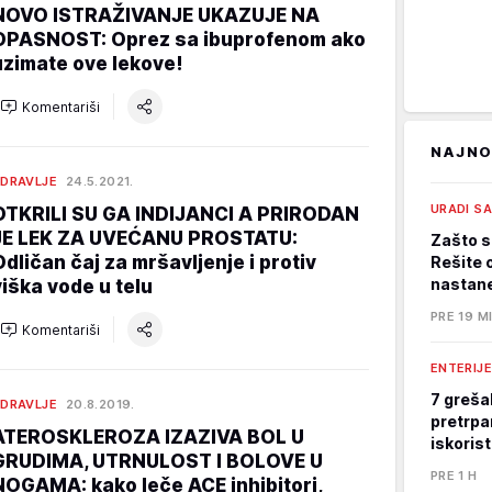
NOVO ISTRAŽIVANJE UKAZUJE NA
OPASNOST: Oprez sa ibuprofenom ako
uzimate ove lekove!
Komentariši
NAJNO
DRAVLJE
24.5.2021.
URADI S
OTKRILI SU GA INDIJANCI A PRIRODAN
JE LEK ZA UVEĆANU PROSTATU:
Zašto s
Odličan čaj za mršavljenje i protiv
Rešite 
nastane
viška vode u telu
PRE 19 M
Komentariši
ENTERIJE
7 greša
DRAVLJE
20.8.2019.
pretrpa
ATEROSKLEROZA IZAZIVA BOL U
iskoris
GRUDIMA, UTRNULOST I BOLOVE U
PRE 1 H
NOGAMA: kako leče ACE inhibitori,