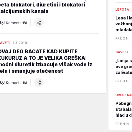
beta blokatori, diuretici i blokatori
LEPOTA
kalcijumskih kanala
Lepa Ha
Komentariši
vežbanj
mladala
PRE 2 H
AVETI
1.8.2019.
OVAJ DEO BACATE KAD KUPITE
SAVETI
KUKURUZ A TO JE VELIKA GREŠKA:
„Linija 
moćni diuretik izbacuje višak vode iz
ove gre
tela i smanjuje otečenost
zalivat
PRE 3 H
Komentariši
UREĐENJ
Pobegni
stabala
hlad u d
PRE 4 H