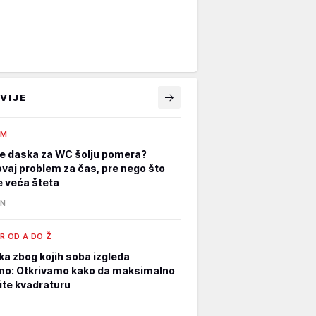
VIJE
AM
e daska za WC šolju pomera?
ovaj problem za čas, pre nego što
 veća šteta
IN
R OD A DO Ž
ka zbog kojih soba izgleda
no: Otkrivamo kako da maksimalno
tite kvadraturu