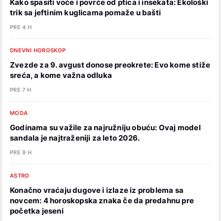
Kako spasiti voće i povrće od ptica i insekata: Ekološki
trik sa jeftinim kuglicama pomaže u bašti
PRE 4 H
DNEVNI HOROSKOP
Zvezde za 9. avgust donose preokrete: Evo kome stiže
sreća, a kome važna odluka
PRE 7 H
MODA
Godinama su važile za najružniju obuću: Ovaj model
sandala je najtraženiji za leto 2026.
PRE 9 H
ASTRO
Konačno vraćaju dugove i izlaze iz problema sa
novcem: 4 horoskopska znaka če da predahnu pre
početka jeseni