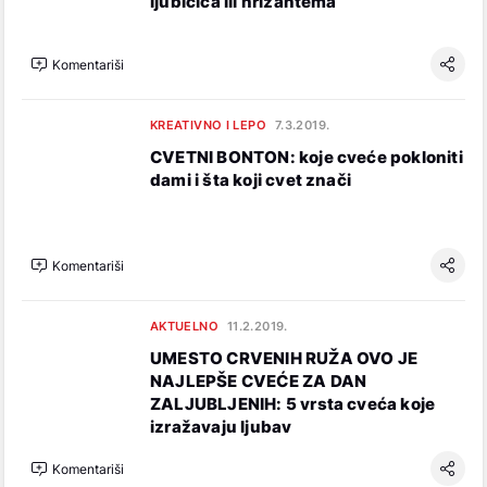
ljubičica ili hrizantema
Komentariši
KREATIVNO I LEPO
7.3.2019.
CVETNI BONTON: koje cveće pokloniti
dami i šta koji cvet znači
Komentariši
AKTUELNO
11.2.2019.
UMESTO CRVENIH RUŽA OVO JE
NAJLEPŠE CVEĆE ZA DAN
ZALJUBLJENIH: 5 vrsta cveća koje
izražavaju ljubav
Komentariši