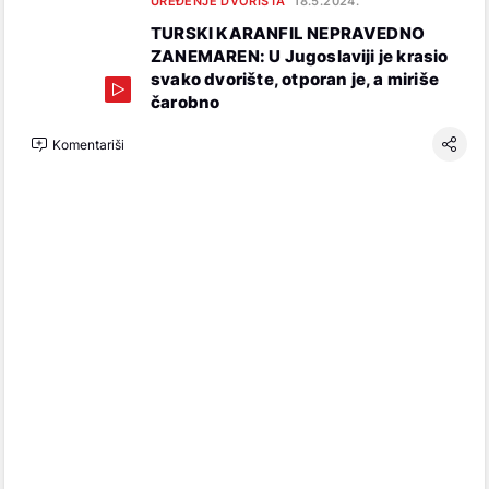
UREĐENJE DVORIŠTA
18.5.2024.
TURSKI KARANFIL NEPRAVEDNO
ZANEMAREN: U Jugoslaviji je krasio
svako dvorište, otporan je, a miriše
čarobno
Komentariši