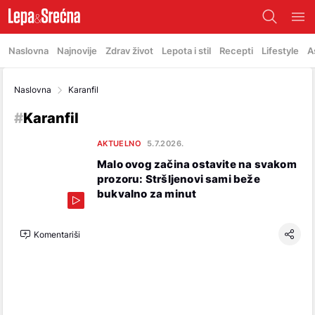
Naslovna
Najnovije
Zdrav život
Lepota i stil
Recepti
Lifestyle
A
Naslovna
Karanfil
#
Karanfil
AKTUELNO
5.7.2026.
Malo ovog začina ostavite na svakom
prozoru: Stršljenovi sami beže
bukvalno za minut
Komentariši