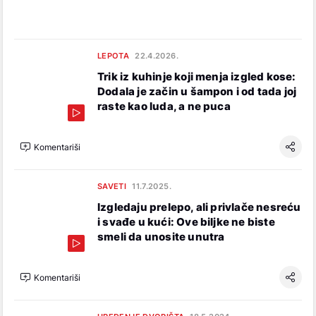
LEPOTA
22.4.2026.
Trik iz kuhinje koji menja izgled kose:
Dodala je začin u šampon i od tada joj
raste kao luda, a ne puca
Komentariši
SAVETI
11.7.2025.
Izgledaju prelepo, ali privlače nesreću
i svađe u kući: Ove biljke ne biste
smeli da unosite unutra
Komentariši