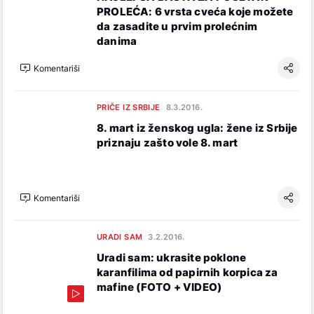
PROLEĆA: 6 vrsta cveća koje možete
da zasadite u prvim prolećnim
danima
Komentariši
PRIČE IZ SRBIJE
8.3.2016.
8. mart iz ženskog ugla: žene iz Srbije
priznaju zašto vole 8. mart
Komentariši
URADI SAM
3.2.2016.
Uradi sam: ukrasite poklone
karanfilima od papirnih korpica za
mafine (FOTO + VIDEO)