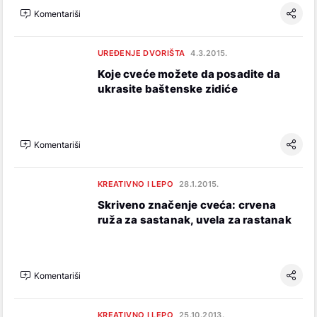
Komentariši
UREĐENJE DVORIŠTA
4.3.2015.
Koje cveće možete da posadite da
ukrasite baštenske zidiće
Komentariši
KREATIVNO I LEPO
28.1.2015.
Skriveno značenje cveća: crvena
ruža za sastanak, uvela za rastanak
Komentariši
KREATIVNO I LEPO
25.10.2013.