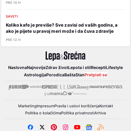
PRE 10 H
SAVETI
Koliko kafe je previše? Sve zavisi od vaših godina, a
ako je pijete u pravoj meri može i da čuva zdravlje
PRE 12 H
Lepa
Naslovna
Najnovije
Zdrav život
Lepota i stil
Recepti
Lifestyle
i
Astrologija
Porodica
Bašta
Stan
Pretplati se
srećna
Marketing
Impresum
Pravila i uslovi korišćenja
Kontakt
Politika o kolačićima
Politika privatnosti
Arhiva