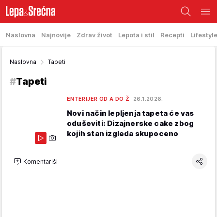
Naslovna
Najnovije
Zdrav život
Lepota i stil
Recepti
Lifestyl
Naslovna
Tapeti
#
Tapeti
ENTERIJER OD A DO Ž
26.1.2026.
Novi način lepljenja tapeta će vas
oduševiti: Dizajnerske cake zbog
kojih stan izgleda skupoceno
Komentariši