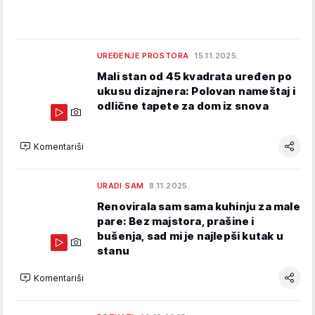
UREĐENJE PROSTORA
15.11.2025.
Mali stan od 45 kvadrata uređen po
ukusu dizajnera: Polovan nameštaj i
odlične tapete za dom iz snova
Komentariši
URADI SAM
8.11.2025.
Renovirala sam sama kuhinju za male
pare: Bez majstora, prašine i
bušenja, sad mi je najlepši kutak u
stanu
Komentariši