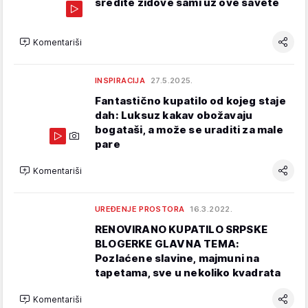
sredite zidove sami uz ove savete
Komentariši
INSPIRACIJA
27.5.2025.
Fantastično kupatilo od kojeg staje
dah: Luksuz kakav obožavaju
bogataši, a može se uraditi za male
pare
Komentariši
UREĐENJE PROSTORA
16.3.2022.
RENOVIRANO KUPATILO SRPSKE
BLOGERKE GLAVNA TEMA:
Pozlaćene slavine, majmuni na
tapetama, sve u nekoliko kvadrata
Komentariši