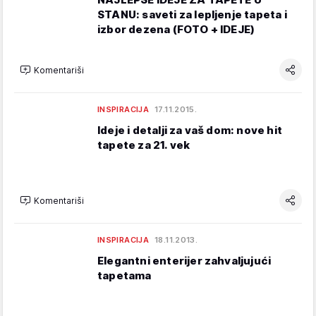
STANU: saveti za lepljenje tapeta i
izbor dezena (FOTO + IDEJE)
Komentariši
INSPIRACIJA
17.11.2015.
Ideje i detalji za vaš dom: nove hit
tapete za 21. vek
Komentariši
INSPIRACIJA
18.11.2013.
Elegantni enterijer zahvaljujući
tapetama