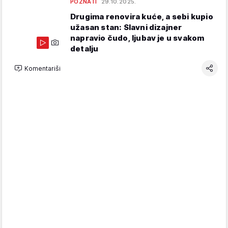
POZNATI
29.10.2025.
Drugima renovira kuće, a sebi kupio
užasan stan: Slavni dizajner
napravio čudo, ljubav je u svakom
detalju
Komentariši