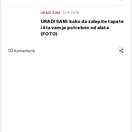
URADI SAM
12.9.2019.
URADI SAM: kako da zalepite tapete
i šta vam je potrebno od alata
(FOTO)
Komentariši