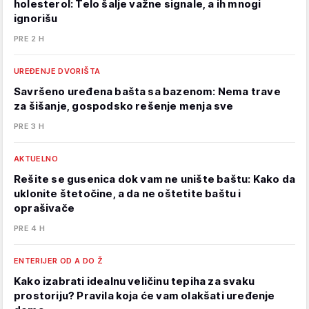
holesterol: Telo šalje važne signale, a ih mnogi
ignorišu
PRE 2 H
UREĐENJE DVORIŠTA
Savršeno uređena bašta sa bazenom: Nema trave
za šišanje, gospodsko rešenje menja sve
PRE 3 H
AKTUELNO
Rešite se gusenica dok vam ne unište baštu: Kako da
uklonite štetočine, a da ne oštetite baštu i
oprašivače
PRE 4 H
ENTERIJER OD A DO Ž
Kako izabrati idealnu veličinu tepiha za svaku
prostoriju? Pravila koja će vam olakšati uređenje