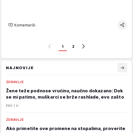
Komentariši
1
2
NAJNOVIJE
ZDRAVLJE
Žene teže podnose vrućinu, naučno dokazano: Dok
se mi patimo, muškarci se brže rashlade, evo zašto
PRE 1 H
ZDRAVLJE
Ako primetite ove promene na stopalima, proverite