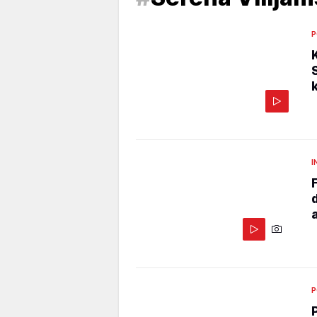
P
I
P