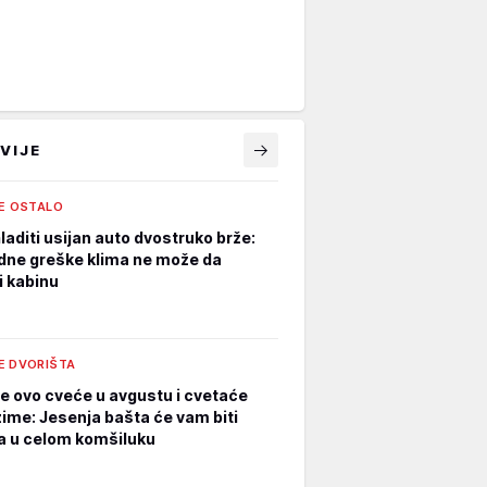
VIJE
LE OSTALO
laditi usijan auto dvostruko brže:
dne greške klima ne može da
i kabinu
E DVORIŠTA
e ovo cveće u avgustu i cvetaće
zime: Jesenja bašta će vam biti
a u celom komšiluku