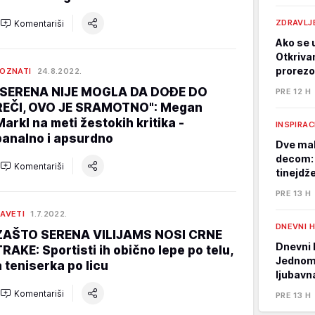
ZDRAVLJ
Komentariši
Ako se u
Otkriva
prorezo
OZNATI
24.8.2022.
"SERENA NIJE MOGLA DA DOĐE DO
PRE 12 H
REČI, OVO JE SRAMOTNO": Megan
Markl na meti žestokih kritika -
INSPIRAC
banalno i apsurdno
Dve mal
decom: 
Komentariši
tinejdž
PRE 13 H
AVETI
1.7.2022.
DNEVNI 
ZAŠTO SERENA VILIJAMS NOSI CRNE
Dnevni 
TRAKE: Sportisti ih obično lepe po telu,
Jednom 
a teniserka po licu
ljubavn
Komentariši
PRE 13 H