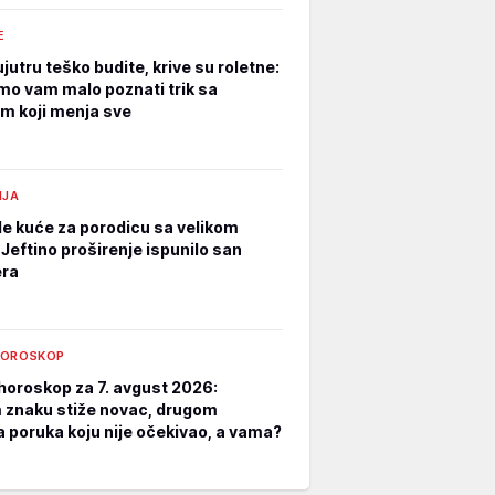
E
jutru teško budite, krive su roletne:
mo vam malo poznati trik sa
m koji menja sve
IJA
e kuće za porodicu sa velikom
Jeftino proširenje ispunilo san
era
HOROSKOP
horoskop za 7. avgust 2026:
znaku stiže novac, drugom
a poruka koju nije očekivao, a vama?