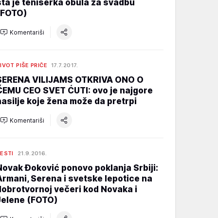
šta je teniserka obula za svadbu
(FOTO)
Komentariši
IVOT PIŠE PRIČE
17.7.2017.
SERENA VILIJAMS OTKRIVA ONO O
ČEMU CEO SVET ĆUTI: ovo je najgore
nasilje koje žena može da pretrpi
Komentariši
ESTI
21.9.2016.
Novak Đoković ponovo poklanja Srbiji:
Armani, Serena i svetske lepotice na
dobrotvornoj večeri kod Novaka i
Jelene (FOTO)