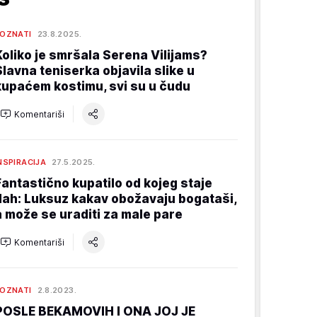
OZNATI
23.8.2025.
Koliko je smršala Serena Vilijams?
Slavna teniserka objavila slike u
kupaćem kostimu, svi su u čudu
Komentariši
NSPIRACIJA
27.5.2025.
Fantastično kupatilo od kojeg staje
dah: Luksuz kakav obožavaju bogataši,
a može se uraditi za male pare
Komentariši
OZNATI
2.8.2023.
POSLE BEKAMOVIH I ONA JOJ JE