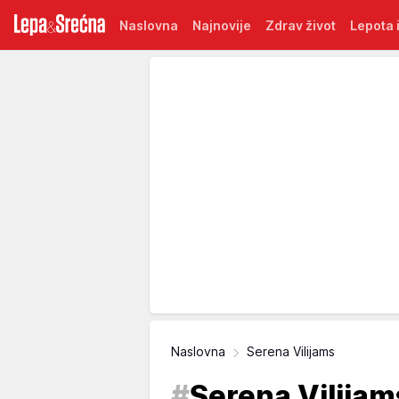
Naslovna
Najnovije
Zdrav život
Lepota i
Naslovna
Serena Vilijams
#
Serena Vilijam