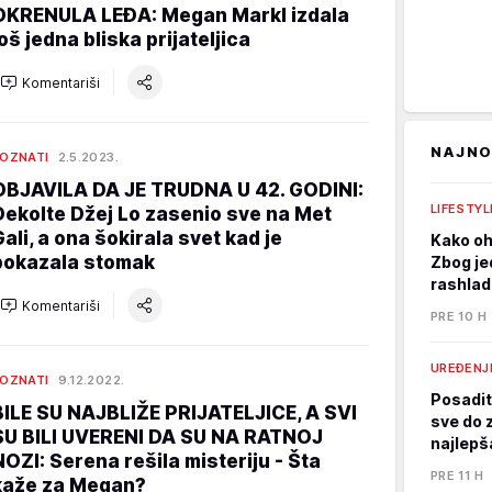
OKRENULA LEĐA: Megan Markl izdala
još jedna bliska prijateljica
Komentariši
NAJNO
OZNATI
2.5.2023.
OBJAVILA DA JE TRUDNA U 42. GODINI:
LIFESTY
Dekolte Džej Lo zasenio sve na Met
Gali, a ona šokirala svet kad je
Kako oh
pokazala stomak
Zbog je
rashlad
Komentariši
PRE 10 H
UREĐENJ
OZNATI
9.12.2022.
Posadit
BILE SU NAJBLIŽE PRIJATELJICE, A SVI
sve do 
SU BILI UVERENI DA SU NA RATNOJ
najlepš
NOZI: Serena rešila misteriju - Šta
PRE 11 H
kaže za Megan?