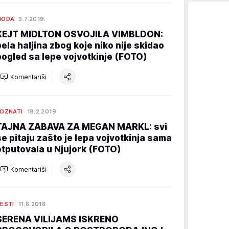
MODA
3.7.2019.
KEJT MIDLTON OSVOJILA VIMBLDON:
bela haljina zbog koje niko nije skidao
pogled sa lepe vojvotkinje (FOTO)
Komentariši
OZNATI
19.2.2019.
TAJNA ZABAVA ZA MEGAN MARKL: svi
se pitaju zašto je lepa vojvotkinja sama
otputovala u Njujork (FOTO)
Komentariši
ESTI
11.8.2018.
SERENA VILIJAMS ISKRENO