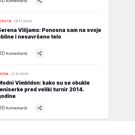
Komentariši
EPOTA
19.11.2014.
Serena Vilijams: Ponosna sam na svoje
obline i nesavršeno telo
Komentariši
MODA
21.6.2014.
Modni Vimbldon: kako su se obukle
teniserke pred veliki turnir 2014.
godine
Komentariši