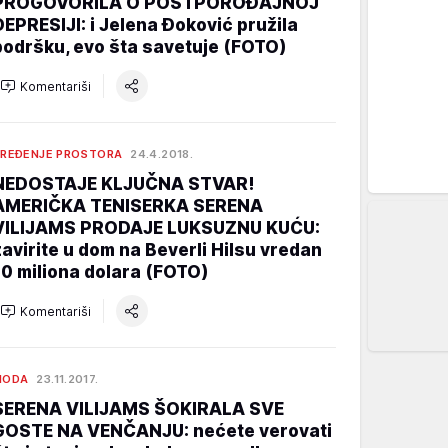
PROGOVORILA O POSTPOROĐAJNOJ
DEPRESIJI: i Jelena Đoković pružila
podršku, evo šta savetuje (FOTO)
Komentariši
REĐENJE PROSTORA
24.4.2018.
NEDOSTAJE KLJUČNA STVAR!
AMERIČKA TENISERKA SERENA
VILIJAMS PRODAJE LUKSUZNU KUĆU:
zavirite u dom na Beverli Hilsu vredan
10 miliona dolara (FOTO)
Komentariši
MODA
23.11.2017.
SERENA VILIJAMS ŠOKIRALA SVE
GOSTE NA VENČANJU: nećete verovati