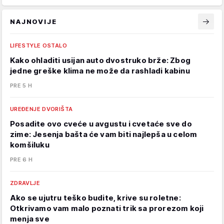
NAJNOVIJE
LIFESTYLE OSTALO
Kako ohladiti usijan auto dvostruko brže: Zbog
jedne greške klima ne može da rashladi kabinu
PRE 5 H
UREĐENJE DVORIŠTA
Posadite ovo cveće u avgustu i cvetaće sve do
zime: Jesenja bašta će vam biti najlepša u celom
komšiluku
PRE 6 H
ZDRAVLJE
Ako se ujutru teško budite, krive su roletne:
Otkrivamo vam malo poznati trik sa prorezom koji
menja sve