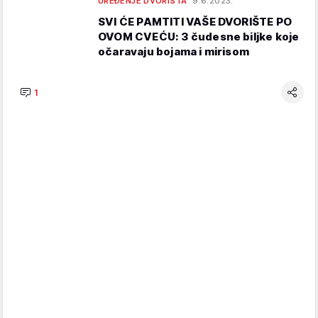
UREĐENJE DVORIŠTA
9.6.2023.
SVI ĆE PAMTITI VAŠE DVORIŠTE PO
OVOM CVEĆU: 3 čudesne biljke koje
očaravaju bojama i mirisom
1