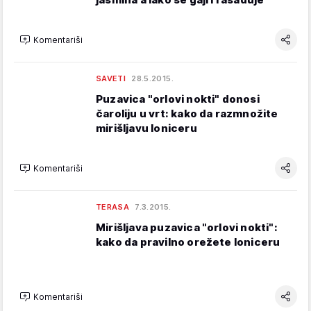
Komentariši
SAVETI
28.5.2015.
Puzavica "orlovi nokti" donosi
čaroliju u vrt: kako da razmnožite
mirišljavu loniceru
Komentariši
TERASA
7.3.2015.
Mirišljava puzavica "orlovi nokti":
kako da pravilno orežete loniceru
Komentariši