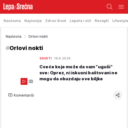
Naslovna
Najnovije
Zdrav život
Lepota i stil
Recepti
Lifestyl
Naslovna
Orlovi nokti
#
Orlovi nokti
SAVETI
18.6.2025.
Cveće koje može da vam "uguši"
sve: Oprez, ni iskusni baštovani ne
mogu da obuzdaju ove biljke
Komentariši