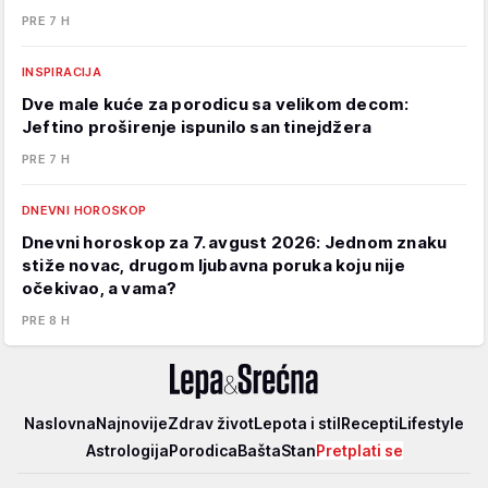
PRE 7 H
INSPIRACIJA
Dve male kuće za porodicu sa velikom decom:
Jeftino proširenje ispunilo san tinejdžera
PRE 7 H
DNEVNI HOROSKOP
Dnevni horoskop za 7. avgust 2026: Jednom znaku
stiže novac, drugom ljubavna poruka koju nije
očekivao, a vama?
PRE 8 H
Lepa
Naslovna
Najnovije
Zdrav život
Lepota i stil
Recepti
Lifestyle
i
Astrologija
Porodica
Bašta
Stan
Pretplati se
srećna