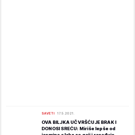
SAVETI
17.5.2021.
OVA BILJKA UČVRŠĆUJE BRAK I
DONOSI SREĆU: Miriše lepše od
jasmina a lako se gaji i rasađuje