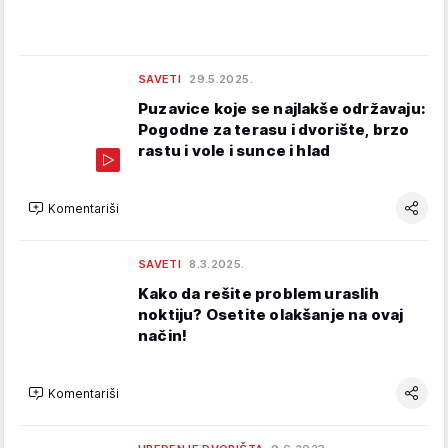
SAVETI
29.5.2025.
Puzavice koje se najlakše održavaju:
Pogodne za terasu i dvorište, brzo
rastu i vole i sunce i hlad
Komentariši
SAVETI
8.3.2025.
Kako da rešite problem uraslih
noktiju? Osetite olakšanje na ovaj
način!
Komentariši