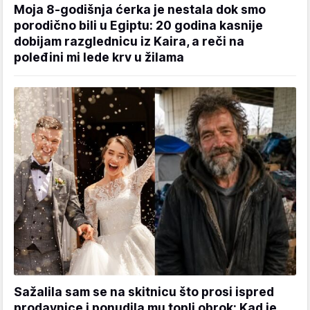
Moja 8-godišnja ćerka je nestala dok smo
porodično bili u Egiptu: 20 godina kasnije
dobijam razglednicu iz Kaira, a reči na
poleđini mi lede krv u žilama
Sažalila sam se na skitnicu što prosi ispred
prodavnice i ponudila mu topli obrok: Kad je