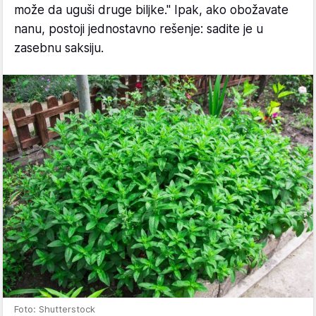
može da uguši druge biljke." Ipak, ako obožavate
nanu, postoji jednostavno rešenje: sadite je u
zasebnu saksiju.
Foto: Shutterstock