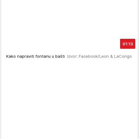
01:13
Kako napraviti fontanu u bašti
Izvor: Facebook/Leon & LaCongo