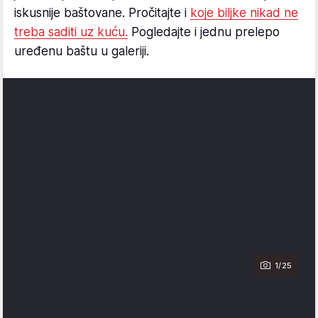
iskusnije baštovane. Pročitajte i
koje biljke nikad ne
treba saditi uz kuću.
Pogledajte i jednu prelepo
uređenu baštu u galeriji.
1/25