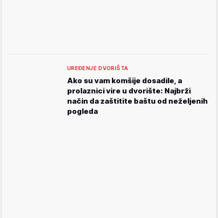
UREĐENJE DVORIŠTA
Ako su vam komšije dosadile, a
prolaznici vire u dvorište: Najbrži
način da zaštitite baštu od neželjenih
pogleda