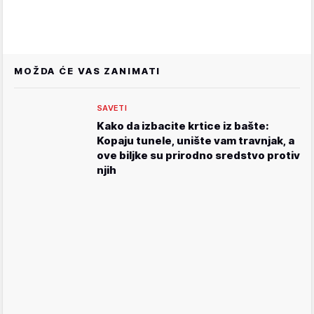
MOŽDA ĆE VAS ZANIMATI
SAVETI
Kako da izbacite krtice iz bašte:
Kopaju tunele, unište vam travnjak, a
ove biljke su prirodno sredstvo protiv
njih