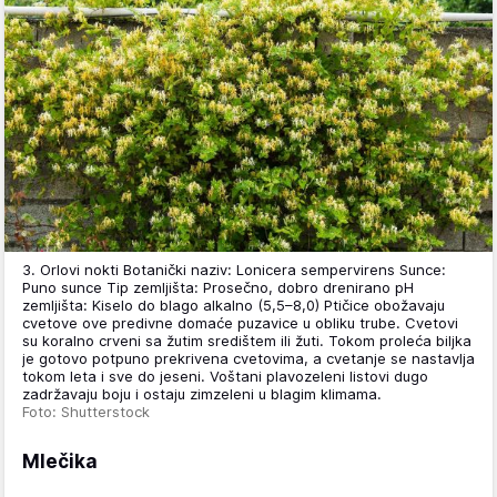
3. Orlovi nokti Botanički naziv: Lonicera sempervirens Sunce:
Puno sunce Tip zemljišta: Prosečno, dobro drenirano pH
zemljišta: Kiselo do blago alkalno (5,5–8,0) Ptičice obožavaju
cvetove ove predivne domaće puzavice u obliku trube. Cvetovi
su koralno crveni sa žutim središtem ili žuti. Tokom proleća biljka
je gotovo potpuno prekrivena cvetovima, a cvetanje se nastavlja
tokom leta i sve do jeseni. Voštani plavozeleni listovi dugo
zadržavaju boju i ostaju zimzeleni u blagim klimama.
Foto: Shutterstock
Mlečika