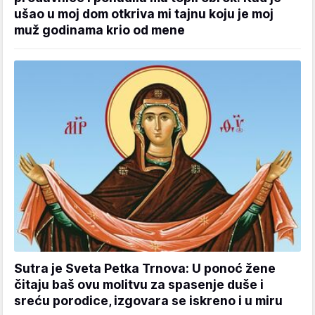
ušao u moj dom otkriva mi tajnu koju je moj
muž godinama krio od mene
Sutra je Sveta Petka Trnova: U ponoć žene
čitaju baš ovu molitvu za spasenje duše i
sreću porodice, izgovara se iskreno i u miru