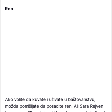
Ren
Ako volite da kuvate i uživate u baštovanstvu,
možda pomišljate da posadite ren. Ali Sara Rejven