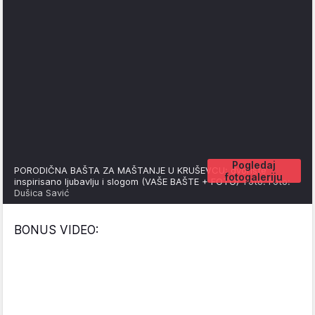
Pogledaj
PORODIČNA BAŠTA ZA MAŠTANJE U KRUŠEVCU: dvorište
fotogaleriju
inspirisano ljubavlju i slogom (VAŠE BAŠTE + FOTO)
Foto: Foto:
Dušica Savić
BONUS VIDEO: