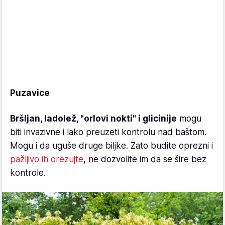
Puzavice
Bršljan, ladolež, "orlovi nokti" i glicinije
mogu
biti invazivne i lako preuzeti kontrolu nad baštom.
Mogu i da uguše druge biljke. Zato budite oprezni i
pažljivo ih orezujte
, ne dozvolite im da se šire bez
kontrole.