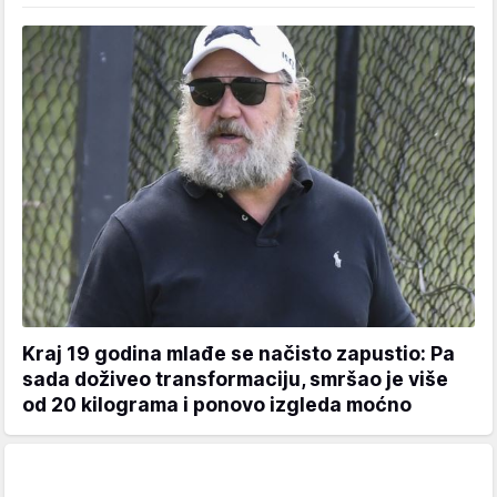
Kraj 19 godina mlađe se načisto zapustio: Pa
sada doživeo transformaciju, smršao je više
od 20 kilograma i ponovo izgleda moćno