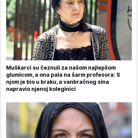
Muškarci su čeznuli za našom najlepšom
glumicom, a ona pala na šarm profesora: S
njom je bio u braku, a vanbračnog sina
napravio njenoj koleginici