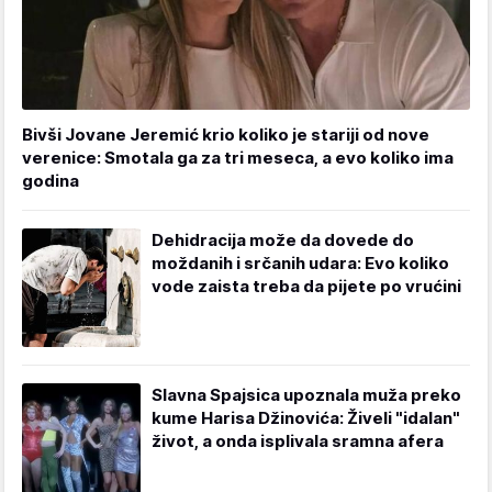
Bivši Jovane Jeremić krio koliko je stariji od nove
verenice: Smotala ga za tri meseca, a evo koliko ima
godina
Dehidracija može da dovede do
moždanih i srčanih udara: Evo koliko
vode zaista treba da pijete po vrućini
Slavna Spajsica upoznala muža preko
kume Harisa Džinovića: Živeli "idalan"
život, a onda isplivala sramna afera