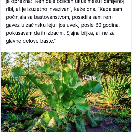
je oprezna: "Ren daje odličan ukus mesu i dimljenoj
ribi, ali je izuzetno invazivan", kaže ona. "Kada sam
počinjala sa baštovanstvom, posadila sam ren i
gavez u začinsku leju i još uvek, posle 30 godina,
pokušavam da ih izbacim. Sjajna biljka, ali ne za
glavne delove bašte."