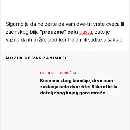
Sigurno je da ne želite da vam dve-tri vrste cveća ili
začinskog bilja
"preuzme" celu
baštu
, zato je
važno da ih držite pod kontrolom ili sadite u saksije.
MOŽDA ĆE VAS ZANIMATI
UREĐENJE DVORIŠTA
Besnimo zbog komšije, drvo nam
zaklanja celo dvorište: Slika otkrila
detalj zbog kojeg gore mreže