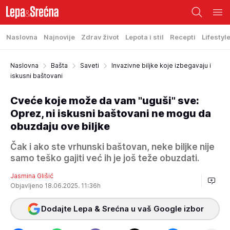
Naslovna
Najnovije
Zdrav život
Lepota i stil
Recepti
Lifestyl
Naslovna
Bašta
Saveti
Invazivne biljke koje izbegavaju i
iskusni baštovani
Cveće koje može da vam "uguši" sve:
Oprez, ni iskusni baštovani ne mogu da
obuzdaju ove biljke
Čak i ako ste vrhunski baštovan, neke biljke nije
samo teško gajiti već ih je još teže obuzdati.
Jasmina Glišić
Objavljeno 18.06.2025. 11:36h
Dodajte Lepa & Srećna u vaš Google izbor