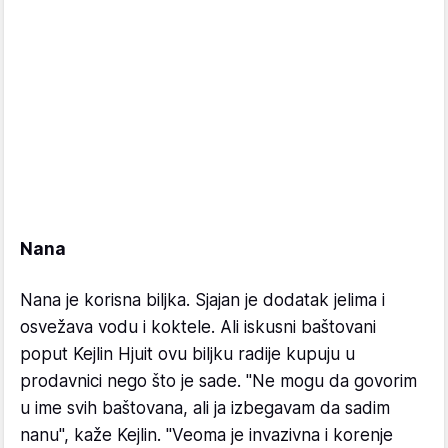
Nana
Nana je korisna biljka. Sjajan je dodatak jelima i
osvežava vodu i koktele. Ali iskusni baštovani
poput Kejlin Hjuit ovu biljku radije kupuju u
prodavnici nego što je sade. "Ne mogu da govorim
u ime svih baštovana, ali ja izbegavam da sadim
nanu", kaže Kejlin. "Veoma je invazivna i korenje