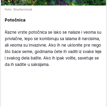
Foto: Shutterstock
Potočnica
Razne vrste potočnica se lako se nalaze i veoma su
privlačne, lepo se kombinuju sa lalama ili narcisima,
ali veoma su invazivne. Ako ih ne uklonite pre nego
što bace seme, godinama ćete ih vaditi iz svake leje
i svakog dela bašte. Ako ih ipak volite, savetuje se
da ih sadite u saksijama.