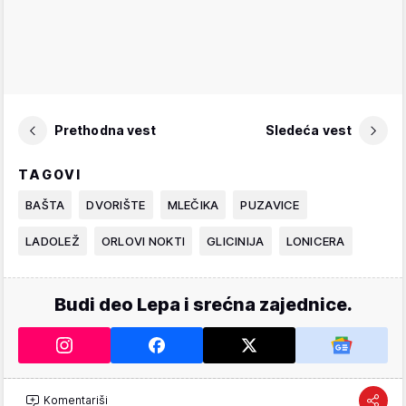
Prethodna vest
Sledeća vest
TAGOVI
BAŠTA
DVORIŠTE
MLEČIKA
PUZAVICE
LADOLEŽ
ORLOVI NOKTI
GLICINIJA
LONICERA
Budi deo Lepa i srećna zajednice.
Komentariši