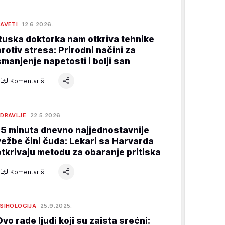
AVETI
12.6.2026.
Ruska doktorka nam otkriva tehnike
protiv stresa: Prirodni načini za
smanjenje napetosti i bolji san
Komentariši
DRAVLJE
22.5.2026.
15 minuta dnevno najjednostavnije
vežbe čini čuda: Lekari sa Harvarda
otkrivaju metodu za obaranje pritiska
Komentariši
SIHOLOGIJA
25.9.2025.
Ovo rade ljudi koji su zaista srećni: