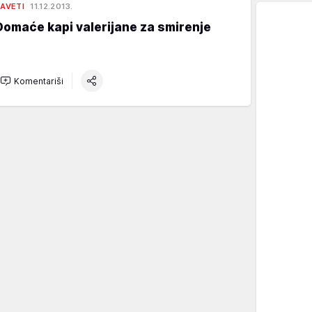
AVETI
11.12.2013.
Domaće kapi valerijane za smirenje
Komentariši