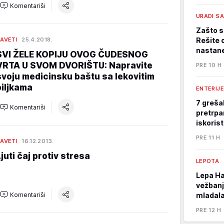
Komentariši
URADI S
Zašto s
AVETI
25.4.2018.
Rešite 
nastane
SVI ŽELE KOPIJU OVOG ČUDESNOG
VRTA U SVOM DVORIŠTU: Napravite
PRE 10 H
svoju medicinsku baštu sa lekovitim
biljkama
ENTERIJE
7 greša
Komentariši
pretrpa
iskoris
PRE 11 H
AVETI
16.12.2013.
Ljuti čaj protiv stresa
LEPOTA
Lepa Ha
vežbanj
Komentariši
mladala
PRE 12 H