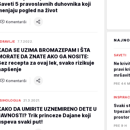
Saveti 5 pravoslavnih duhovnika koji
menjaju pogled na život
Komentariši
NAJNO
DRAVLJE
7.7.2022.
KADA SE UZIMA BROMAZEPAM I ŠTA
SAVETI
MORATE DA ZNATE AKO GA NOSITE:
Bez recepta za ovaj lek, svako rizikuje
Ne kriv
hapšenje
pravi kr
mršavi
Komentariši
PRE 44 M
INSPIRAC
SIHOLOGIJA
21.3.2021.
Svaki st
KAKO DA UMIRITE UZNEMIRENO DETE U
trpezari
JAVNOSTI? Trik princeze Dajane koji
prostor
uspeva svaki put!
PRE 9 H