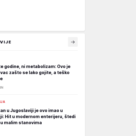
VIJE
ite godine, ni metabolizam: Ovo je
ivac zašto se lako gojite, a teško
te
IN
IJA
an u Jugoslaviji je ovo imao u
ji: Hit u modernom enterijeru, štedi
 u malim stanovima