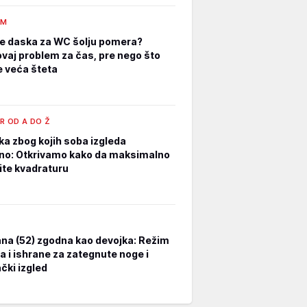
AM
e daska za WC šolju pomera?
ovaj problem za čas, pre nego što
 veća šteta
R OD A DO Ž
ka zbog kojih soba izgleda
no: Otkrivamo kako da maksimalno
tite kvadraturu
na (52) zgodna kao devojka: Režim
a i ishrane za zategnute noge i
čki izgled