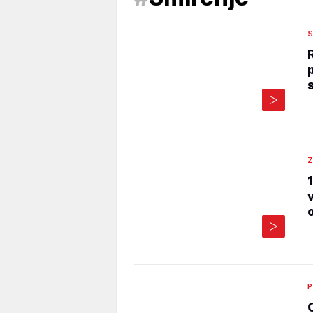
S
Z
P