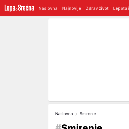
Naslovna
Najnovije
Zdrav život
Lepota i
Naslovna
Smirenje
#
Smirenje