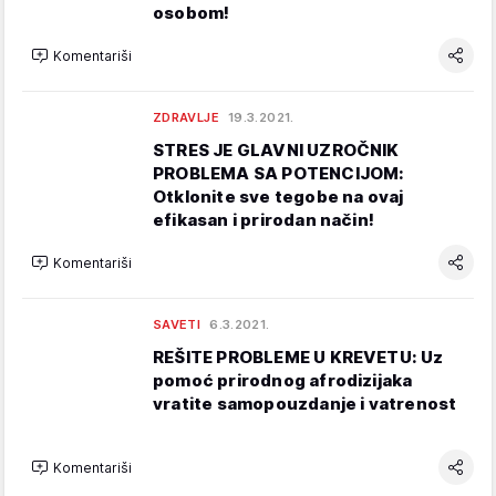
osobom!
Komentariši
ZDRAVLJE
19.3.2021.
STRES JE GLAVNI UZROČNIK
PROBLEMA SA POTENCIJOM:
Otklonite sve tegobe na ovaj
efikasan i prirodan način!
Komentariši
SAVETI
6.3.2021.
REŠITE PROBLEME U KREVETU: Uz
pomoć prirodnog afrodizijaka
vratite samopouzdanje i vatrenost
Komentariši