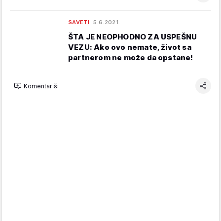
SAVETI
5.6.2021.
ŠTA JE NEOPHODNO ZA USPEŠNU
VEZU: Ako ovo nemate, život sa
partnerom ne može da opstane!
Komentariši