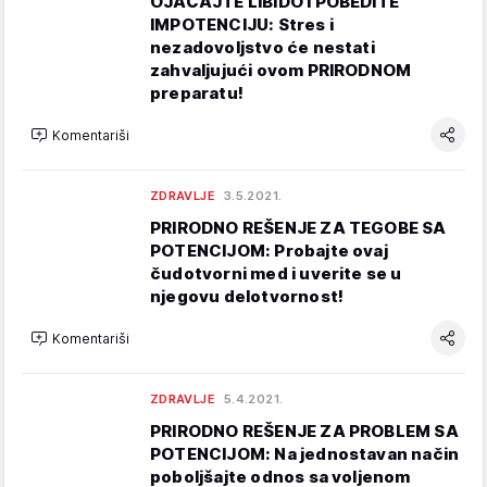
OJAČAJTE LIBIDO I POBEDITE
IMPOTENCIJU: Stres i
nezadovoljstvo će nestati
zahvaljujući ovom PRIRODNOM
preparatu!
Komentariši
ZDRAVLJE
3.5.2021.
PRIRODNO REŠENJE ZA TEGOBE SA
POTENCIJOM: Probajte ovaj
čudotvorni med i uverite se u
njegovu delotvornost!
Komentariši
ZDRAVLJE
5.4.2021.
PRIRODNO REŠENJE ZA PROBLEM SA
POTENCIJOM: Na jednostavan način
poboljšajte odnos sa voljenom