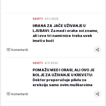
SAVETI
30.1.2023.
HRANA ZA JAČE UŽIVANJE U
LJUBAVI: Za med i orahe svi znamo,
ali i ove tri namirnice treba uvek
imati u kući
Komentariši
SAVETI
6.11.2022.
POMAŽU MED I ORASI, ALI OVO JE
BOLJE ZA UŽIVANJE U KREVETU:
Doktor preporučuje pilulu za
erekciju samo ovim muškarcima
Komentariši