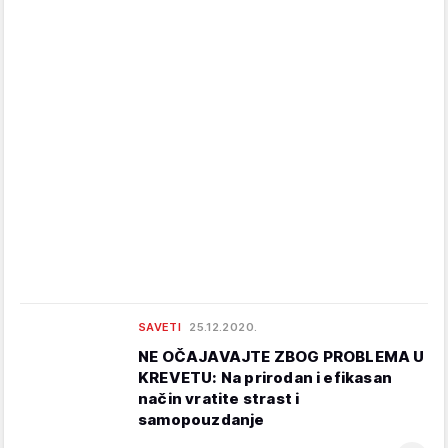
SAVETI
25.12.2020.
NE OČAJAVAJTE ZBOG PROBLEMA U
KREVETU: Na prirodan i efikasan
način vratite strast i
samopouzdanje