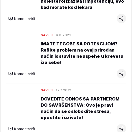
holesterol izaziva i impotenciju, evo
kad morate kod lekara
Komentariši
SAVETI
6.8.2021.
IMATE TEGOBE SA POTENCIJOM?
Rešite problem na ovaj prirodan
način iostavite neuspehe u krevetu
iza sebe!
Komentariši
SAVETI
17.7.2021.
DOVEDITE ODNOS SA PARTNEROM
DO SAVRŠENSTVA: Ovo je pravi
način da se oslobodite stresa,
opustite i uživate!
Komentariši