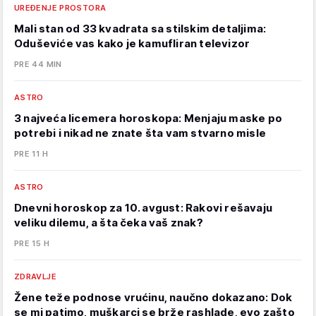
UREĐENJE PROSTORA
Mali stan od 33 kvadrata sa stilskim detaljima:
Oduševiće vas kako je kamufliran televizor
PRE 44 MIN
ASTRO
3 najveća licemera horoskopa: Menjaju maske po
potrebi i nikad ne znate šta vam stvarno misle
PRE 11 H
ASTRO
Dnevni horoskop za 10. avgust: Rakovi rešavaju
veliku dilemu, a šta čeka vaš znak?
PRE 15 H
ZDRAVLJE
Žene teže podnose vrućinu, naučno dokazano: Dok
se mi patimo, muškarci se brže rashlade, evo zašto