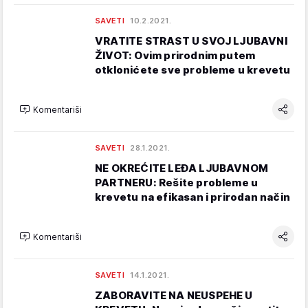
SAVETI
10.2.2021.
VRATITE STRAST U SVOJ LJUBAVNI
ŽIVOT: Ovim prirodnim putem
otklonićete sve probleme u krevetu
Komentariši
SAVETI
28.1.2021.
NE OKREĆITE LEĐA LJUBAVNOM
PARTNERU: Rešite probleme u
krevetu na efikasan i prirodan način
Komentariši
SAVETI
14.1.2021.
ZABORAVITE NA NEUSPEHE U