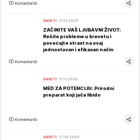
Komentariši
SAVETI
11.12.2020.
ZAČINITE VAŠ LJUBAVNI ŽIVOT:
Rešite probleme u krevetu i
povećajte strast na ovaj
jednostavan i efikasan način
Komentariši
SAVETI
11.11.2020.
MED ZA POTENCIJU: Prirodni
preparat koji jača libido
Komentariši
SAVETI
27.10.2020.