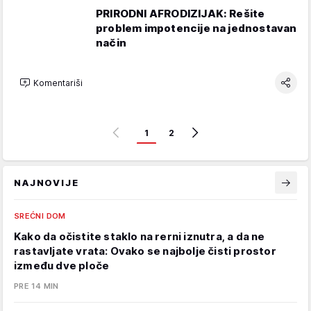
PRIRODNI AFRODIZIJAK: Rešite
problem impotencije na jednostavan
način
Komentariši
1
2
NAJNOVIJE
SREĆNI DOM
Kako da očistite staklo na rerni iznutra, a da ne
rastavljate vrata: Ovako se najbolje čisti prostor
između dve ploče
PRE 14 MIN