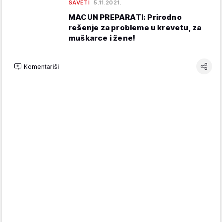
SAVETI
5.11.2021.
MACUN PREPARATI: Prirodno
rešenje za probleme u krevetu, za
muškarce i žene!
Komentariši