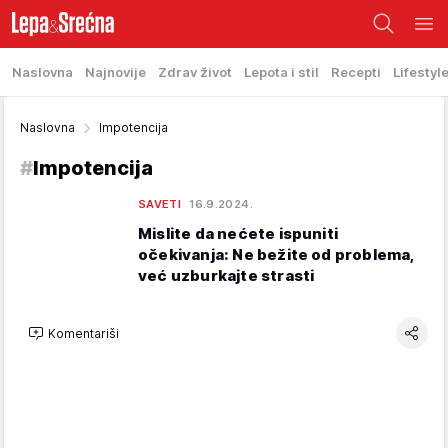
Naslovna
Najnovije
Zdrav život
Lepota i stil
Recepti
Lifestyl
Naslovna
Impotencija
#
Impotencija
SAVETI
16.9.2024.
Mislite da nećete ispuniti
očekivanja: Ne bežite od problema,
već uzburkajte strasti
Komentariši