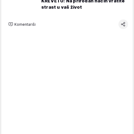
KREVETU: Na prirodan način vratite
strast u vaš život
Komentariši