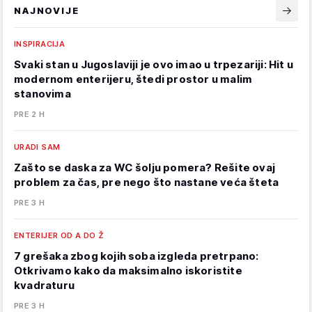
NAJNOVIJE
INSPIRACIJA
Svaki stan u Jugoslaviji je ovo imao u trpezariji: Hit u
modernom enterijeru, štedi prostor u malim
stanovima
PRE 2 H
URADI SAM
Zašto se daska za WC šolju pomera? Rešite ovaj
problem za čas, pre nego što nastane veća šteta
PRE 3 H
ENTERIJER OD A DO Ž
7 grešaka zbog kojih soba izgleda pretrpano:
Otkrivamo kako da maksimalno iskoristite
kvadraturu
PRE 3 H