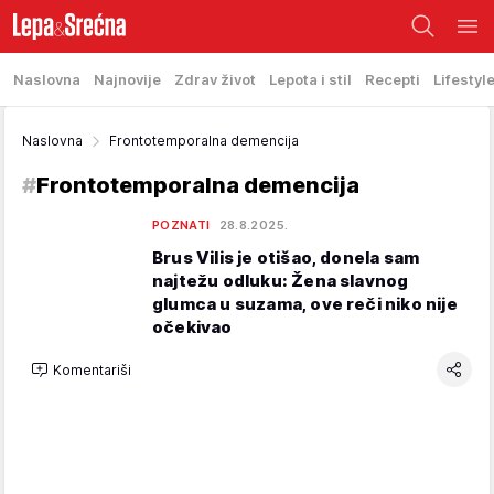
Naslovna
Najnovije
Zdrav život
Lepota i stil
Recepti
Lifestyl
Naslovna
Frontotemporalna demencija
#
Frontotemporalna demencija
POZNATI
28.8.2025.
Brus Vilis je otišao, donela sam
najtežu odluku: Žena slavnog
glumca u suzama, ove reči niko nije
očekivao
Komentariši