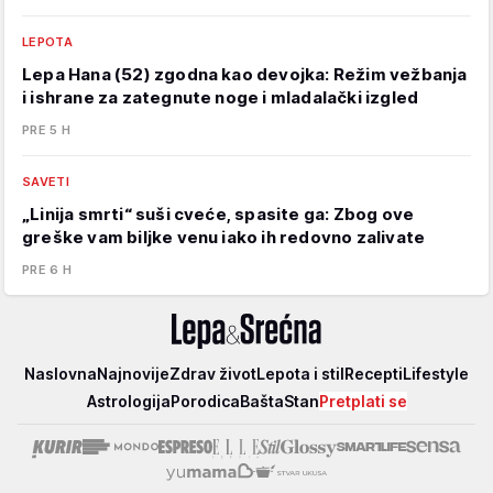
LEPOTA
Lepa Hana (52) zgodna kao devojka: Režim vežbanja
i ishrane za zategnute noge i mladalački izgled
PRE 5 H
SAVETI
„Linija smrti“ suši cveće, spasite ga: Zbog ove
greške vam biljke venu iako ih redovno zalivate
PRE 6 H
Lepa
Naslovna
Najnovije
Zdrav život
Lepota i stil
Recepti
Lifestyle
i
Astrologija
Porodica
Bašta
Stan
Pretplati se
srećna