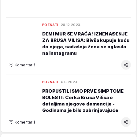
POZNATI
28.12.2023.
DEMI MUR SE VRAĆA! IZNENAĐENJE
ZA BRUSA VILISA: Bivša kupuje kuću
do njega, sadašnja žena se oglasila
na Instagramu
Komentariši
POZNATI
6.6.2023.
PROPUSTILI SMO PRVE SIMPTOME
BOLESTI: Ćerka Brusa Vilisa o
detaljima njegove demencije -
Godinama je bilo zabrinjavajuće
Komentariši