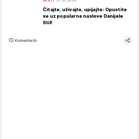
VESTI
27.10.2024.
Čitajte, uživajte, upijajte: Opustite
se uz popularne naslove Danijele
Stil!
Komentariši