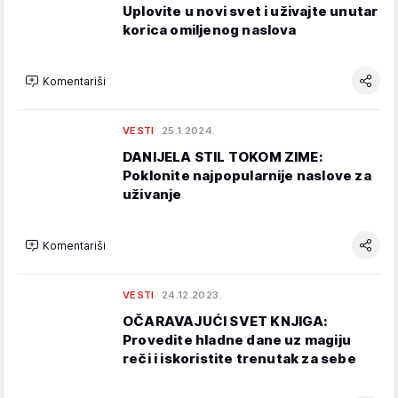
Uplovite u novi svet i uživajte unutar
korica omiljenog naslova
Komentariši
VESTI
25.1.2024.
DANIJELA STIL TOKOM ZIME:
Poklonite najpopularnije naslove za
uživanje
Komentariši
VESTI
24.12.2023.
OČARAVAJUĆI SVET KNJIGA:
Provedite hladne dane uz magiju
reči i iskoristite trenutak za sebe