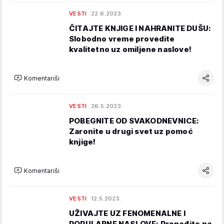
VESTI
22.6.2023.
ČITAJTE KNJIGE I NAHRANITE DUŠU:
Slobodno vreme provedite
kvalitetno uz omiljene naslove!
Komentariši
VESTI
26.5.2023.
POBEGNITE OD SVAKODNEVNICE:
Zaronite u drugi svet uz pomoć
knjige!
Komentariši
VESTI
12.5.2023.
UŽIVAJTE UZ FENOMENALNE I
POPULARNE NASLOVE: Pronađite na