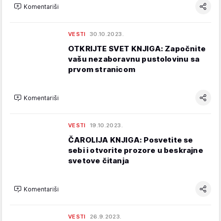
Komentariši
VESTI
30.10.2023.
OTKRIJTE SVET KNJIGA: Započnite
vašu nezaboravnu pustolovinu sa
prvom stranicom
Komentariši
VESTI
19.10.2023.
ČAROLIJA KNJIGA: Posvetite se
sebi i otvorite prozore u beskrajne
svetove čitanja
Komentariši
VESTI
26.9.2023.