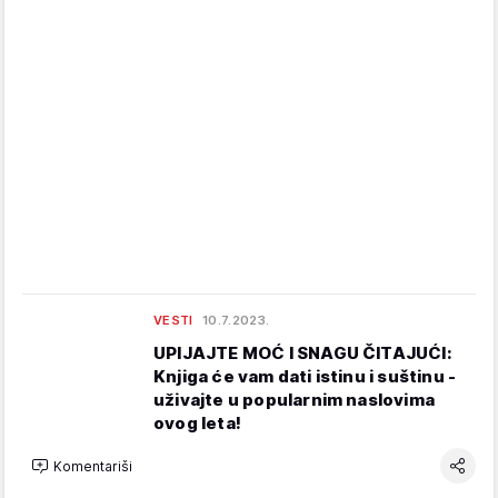
VESTI
10.7.2023.
UPIJAJTE MOĆ I SNAGU ČITAJUĆI:
Knjiga će vam dati istinu i suštinu -
uživajte u popularnim naslovima
ovog leta!
Komentariši