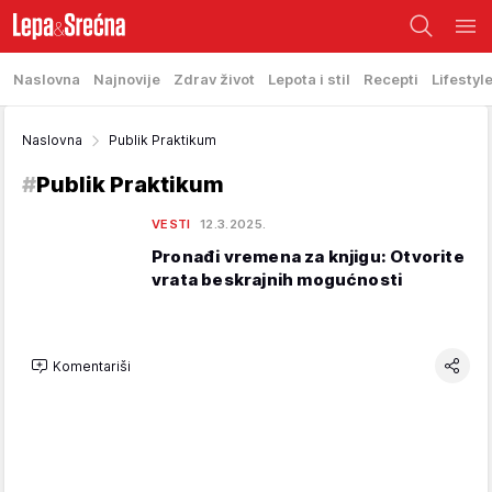
Naslovna
Najnovije
Zdrav život
Lepota i stil
Recepti
Lifestyl
Naslovna
Publik Praktikum
#
Publik Praktikum
VESTI
12.3.2025.
Pronađi vremena za knjigu: Otvorite
vrata beskrajnih mogućnosti
Komentariši