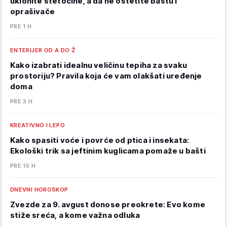
uklonite štetočine, a da ne oštetite baštu i
oprašivače
PRE 1 H
ENTERIJER OD A DO Ž
Kako izabrati idealnu veličinu tepiha za svaku
prostoriju? Pravila koja će vam olakšati uređenje
doma
PRE 3 H
KREATIVNO I LEPO
Kako spasiti voće i povrće od ptica i insekata:
Ekološki trik sa jeftinim kuglicama pomaže u bašti
PRE 15 H
DNEVNI HOROSKOP
Zvezde za 9. avgust donose preokrete: Evo kome
stiže sreća, a kome važna odluka