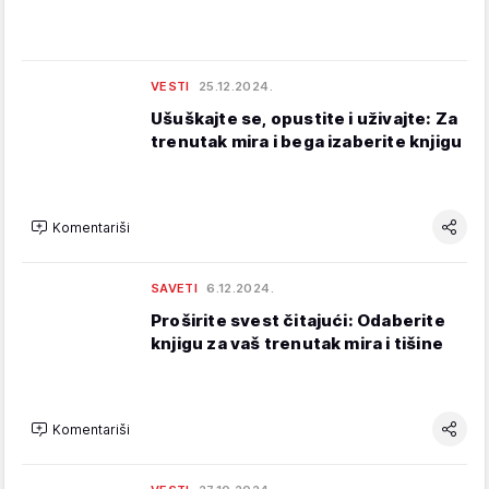
VESTI
25.12.2024.
Ušuškajte se, opustite i uživajte: Za
trenutak mira i bega izaberite knjigu
Komentariši
SAVETI
6.12.2024.
Proširite svest čitajući: Odaberite
knjigu za vaš trenutak mira i tišine
Komentariši