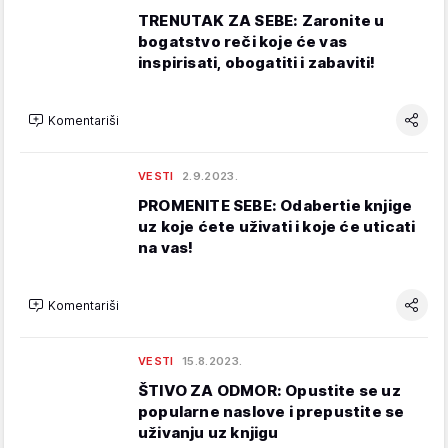
TRENUTAK ZA SEBE: Zaronite u
bogatstvo reči koje će vas
inspirisati, obogatiti i zabaviti!
Komentariši
VESTI
2.9.2023.
PROMENITE SEBE: Odabertie knjige
uz koje ćete uživati i koje će uticati
na vas!
Komentariši
VESTI
15.8.2023.
ŠTIVO ZA ODMOR: Opustite se uz
popularne naslove i prepustite se
uživanju uz knjigu