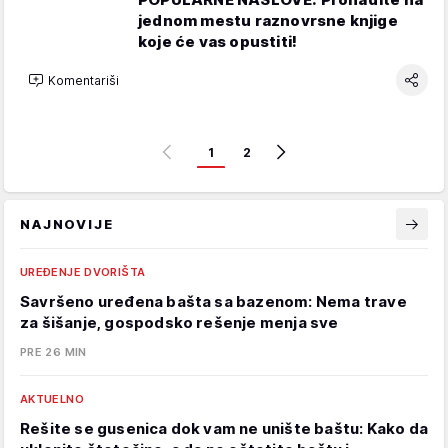
jednom mestu raznovrsne knjige
koje će vas opustiti!
Komentariši
1
2
NAJNOVIJE
UREĐENJE DVORIŠTA
Savršeno uređena bašta sa bazenom: Nema trave
za šišanje, gospodsko rešenje menja sve
PRE 26 MIN
AKTUELNO
Rešite se gusenica dok vam ne unište baštu: Kako da