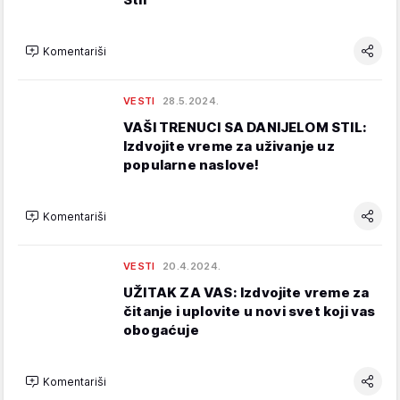
Komentariši
VESTI
28.5.2024.
VAŠI TRENUCI SA DANIJELOM STIL:
Izdvojite vreme za uživanje uz
popularne naslove!
Komentariši
VESTI
20.4.2024.
UŽITAK ZA VAS: Izdvojite vreme za
čitanje i uplovite u novi svet koji vas
obogaćuje
Komentariši