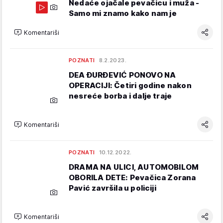
Nedaće ojačale pevačicu i muža -
Samo mi znamo kako nam je
Komentariši
POZNATI
8.2.2023.
DEA ĐURĐEVIĆ PONOVO NA
OPERACIJI: Četiri godine nakon
nesreće borba i dalje traje
Komentariši
POZNATI
10.12.2022.
DRAMA NA ULICI, AUTOMOBILOM
OBORILA DETE: Pevačica Zorana
Pavić završila u policiji
Komentariši