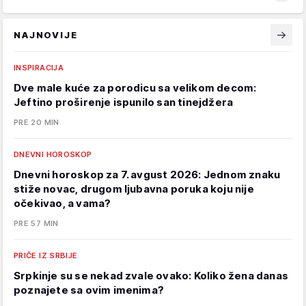
NAJNOVIJE
INSPIRACIJA
Dve male kuće za porodicu sa velikom decom:
Jeftino proširenje ispunilo san tinejdžera
PRE 20 MIN
DNEVNI HOROSKOP
Dnevni horoskop za 7. avgust 2026: Jednom znaku
stiže novac, drugom ljubavna poruka koju nije
očekivao, a vama?
PRE 57 MIN
PRIČE IZ SRBIJE
Srpkinje su se nekad zvale ovako: Koliko žena danas
poznajete sa ovim imenima?