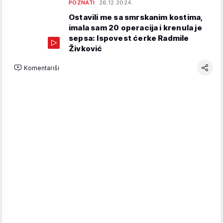
POZNATI
26.12.2024.
Ostavili me sa smrskanim kostima,
imala sam 20 operacija i krenula je
sepsa: Ispovest ćerke Radmile
Živković
Komentariši