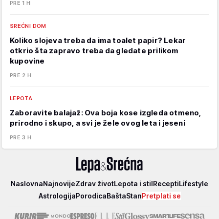
PRE 1 H
SREĆNI DOM
Koliko slojeva treba da ima toalet papir? Lekar
otkrio šta zapravo treba da gledate prilikom
kupovine
PRE 2 H
LEPOTA
Zaboravite balajaž: Ova boja kose izgleda otmeno,
prirodno i skupo, a svi je žele ovog leta i jeseni
PRE 3 H
Lepa
Naslovna
Najnovije
Zdrav život
Lepota i stil
Recepti
Lifestyle
i
Astrologija
Porodica
Bašta
Stan
Pretplati se
srećna