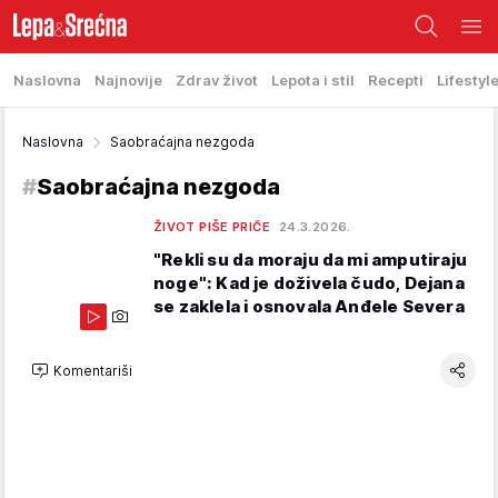
Naslovna
Najnovije
Zdrav život
Lepota i stil
Recepti
Lifestyl
Naslovna
Saobraćajna nezgoda
#
Saobraćajna nezgoda
ŽIVOT PIŠE PRIČE
24.3.2026.
"Rekli su da moraju da mi amputiraju
noge": Kad je doživela čudo, Dejana
se zaklela i osnovala Anđele Severa
Komentariši