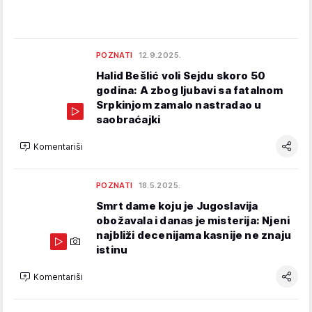
POZNATI
12.9.2025.
Halid Bešlić voli Sejdu skoro 50
godina: A zbog ljubavi sa fatalnom
Srpkinjom zamalo nastradao u
saobraćajki
Komentariši
POZNATI
18.5.2025.
Smrt dame koju je Jugoslavija
obožavala i danas je misterija: Njeni
najbliži decenijama kasnije ne znaju
istinu
Komentariši