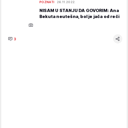
POZNATI
26.11.2022.
NISAM U STANJU DA GOVORIM: Ana
Bekuta neutešna, bol je jača od reči
3