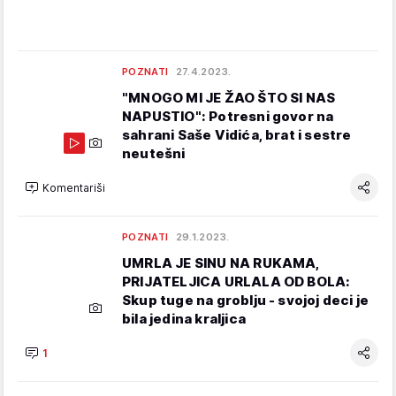
POZNATI
27.4.2023.
"MNOGO MI JE ŽAO ŠTO SI NAS
NAPUSTIO": Potresni govor na
sahrani Saše Vidića, brat i sestre
neutešni
Komentariši
POZNATI
29.1.2023.
UMRLA JE SINU NA RUKAMA,
PRIJATELJICA URLALA OD BOLA:
Skup tuge na groblju - svojoj deci je
bila jedina kraljica
1