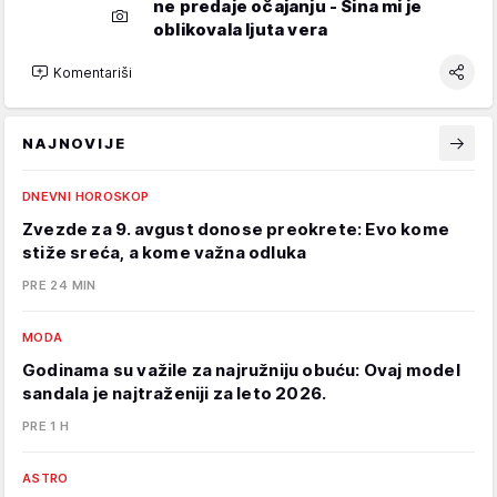
ne predaje očajanju - Sina mi je
oblikovala ljuta vera
Komentariši
NAJNOVIJE
DNEVNI HOROSKOP
Zvezde za 9. avgust donose preokrete: Evo kome
stiže sreća, a kome važna odluka
PRE 24 MIN
MODA
Godinama su važile za najružniju obuću: Ovaj model
sandala je najtraženiji za leto 2026.
PRE 1 H
ASTRO