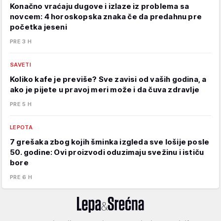
Konačno vraćaju dugove i izlaze iz problema sa
novcem: 4 horoskopska znaka če da predahnu pre
početka jeseni
PRE 3 H
SAVETI
Koliko kafe je previše? Sve zavisi od vaših godina, a
ako je pijete u pravoj meri može i da čuva zdravlje
PRE 5 H
LEPOTA
7 grešaka zbog kojih šminka izgleda sve lošije posle
50. godine: Ovi proizvodi oduzimaju svežinu i ističu
bore
PRE 6 H