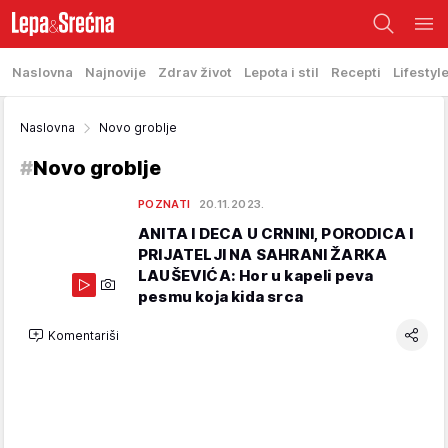
Naslovna
Najnovije
Zdrav život
Lepota i stil
Recepti
Lifestyl
Naslovna
Novo groblje
#
Novo groblje
POZNATI
20.11.2023.
ANITA I DECA U CRNINI, PORODICA I
PRIJATELJI NA SAHRANI ŽARKA
LAUŠEVIĆA: Hor u kapeli peva
pesmu koja kida srca
Komentariši