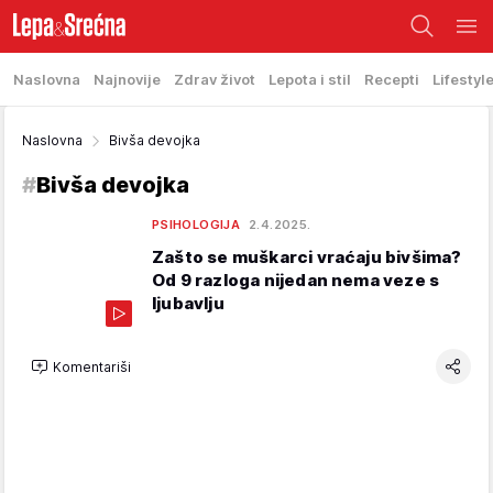
Naslovna
Najnovije
Zdrav život
Lepota i stil
Recepti
Lifestyl
Naslovna
Bivša devojka
#
Bivša devojka
PSIHOLOGIJA
2.4.2025.
Zašto se muškarci vraćaju bivšima?
Od 9 razloga nijedan nema veze s
ljubavlju
Komentariši