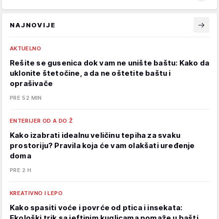
NAJNOVIJE
AKTUELNO
Rešite se gusenica dok vam ne unište baštu: Kako da
uklonite štetočine, a da ne oštetite baštu i
oprašivače
PRE 52 MIN
ENTERIJER OD A DO Ž
Kako izabrati idealnu veličinu tepiha za svaku
prostoriju? Pravila koja će vam olakšati uređenje
doma
PRE 2 H
KREATIVNO I LEPO
Kako spasiti voće i povrće od ptica i insekata:
Ekološki trik sa jeftinim kuglicama pomaže u bašti