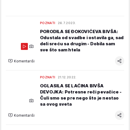
POZNATI
26.7.2023.
PORODILA SE ĐOKOVIĆEVA BIVŠA:
Odustala od svadbe i ostavila ga, sad
deli sreću sa drugim - Dobila sam
sve što sam htela
Komentariši
POZNATI
21.12.2022.
OGLASILA SE LAĆINA BIVŠA
DEVOJKA: Potresne reči pevačice -
Čuli smo se pre nego što je nestao
sa ovog sveta
Komentariši