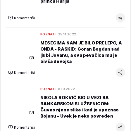
princa Harija
Komentariši
POZNATI
25.11.2022.
MESECIMA NAM JE BILO PRELEPO, A
ONDA - RASKID: Goran Bogdan sad
ljubi Jovanu, a ova pevačica mu je
bivša devojka
Komentariši
POZNATI
8.10.2022.
NIKOLA ROKVIĆ BIO U VEZI SA
BANKARSKOM SLUŽBENICOM:
Čuvao njene slike i kad je upoznao
Bojanu - Uvek je neko povređen
Komentariši