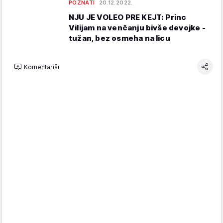
POZNATI
20.12.2022.
NJU JE VOLEO PRE KEJT: Princ
Vilijam na venčanju bivše devojke -
tužan, bez osmeha na licu
Komentariši