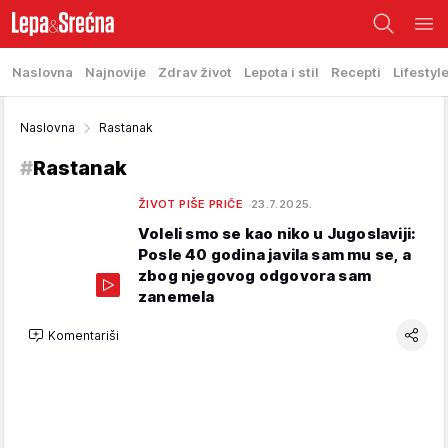
Naslovna
Najnovije
Zdrav život
Lepota i stil
Recepti
Lifestyl
Naslovna
Rastanak
#
Rastanak
ŽIVOT PIŠE PRIČE
23.7.2025.
Voleli smo se kao niko u Jugoslaviji:
Posle 40 godina javila sam mu se, a
zbog njegovog odgovora sam
zanemela
Komentariši