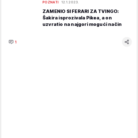
POZNATI
12.1.2023.
ZAMENIO SI FERARI ZA TVINGO:
Šakira isprozivala Pikea, a on
uzvratio na najgori mogući način
1