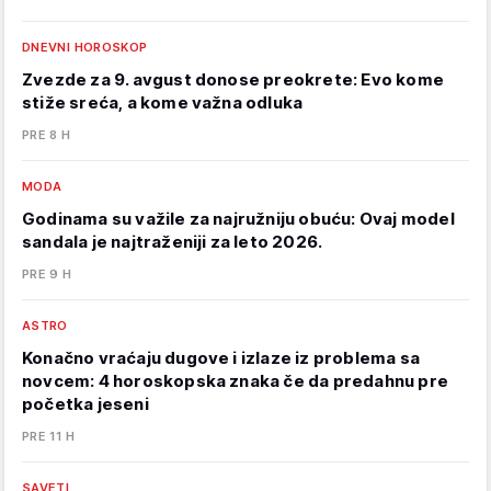
DNEVNI HOROSKOP
Zvezde za 9. avgust donose preokrete: Evo kome
stiže sreća, a kome važna odluka
PRE 8 H
MODA
Godinama su važile za najružniju obuću: Ovaj model
sandala je najtraženiji za leto 2026.
PRE 9 H
ASTRO
Konačno vraćaju dugove i izlaze iz problema sa
novcem: 4 horoskopska znaka če da predahnu pre
početka jeseni
PRE 11 H
SAVETI