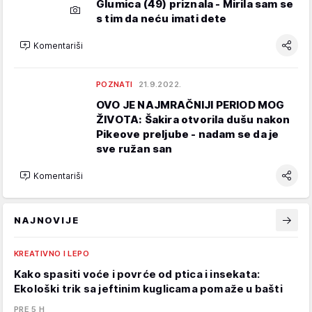
Glumica (49) priznala - Mirila sam se
s tim da neću imati dete
Komentariši
POZNATI
21.9.2022.
OVO JE NAJMRAČNIJI PERIOD MOG
ŽIVOTA: Šakira otvorila dušu nakon
Pikeove preljube - nadam se da je
sve ružan san
Komentariši
NAJNOVIJE
KREATIVNO I LEPO
Kako spasiti voće i povrće od ptica i insekata:
Ekološki trik sa jeftinim kuglicama pomaže u bašti
PRE 5 H