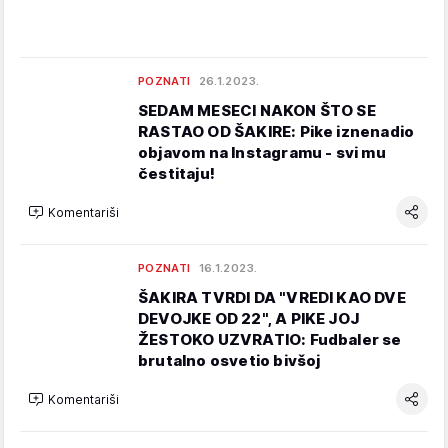
POZNATI
26.1.2023.
SEDAM MESECI NAKON ŠTO SE
RASTAO OD ŠAKIRE: Pike iznenadio
objavom na Instagramu - svi mu
čestitaju!
Komentariši
POZNATI
16.1.2023.
ŠAKIRA TVRDI DA "VREDI KAO DVE
DEVOJKE OD 22", A PIKE JOJ
ŽESTOKO UZVRATIO: Fudbaler se
brutalno osvetio bivšoj
Komentariši