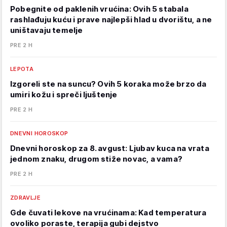
Pobegnite od paklenih vrućina: Ovih 5 stabala
rashlađuju kuću i prave najlepši hlad u dvorištu, a ne
uništavaju temelje
PRE 2 H
LEPOTA
Izgoreli ste na suncu? Ovih 5 koraka može brzo da
umiri kožu i spreči ljuštenje
PRE 2 H
DNEVNI HOROSKOP
Dnevni horoskop za 8. avgust: Ljubav kuca na vrata
jednom znaku, drugom stiže novac, a vama?
PRE 2 H
ZDRAVLJE
Gde čuvati lekove na vrućinama: Kad temperatura
ovoliko poraste, terapija gubi dejstvo