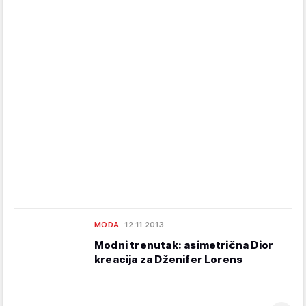
MODA
12.11.2013.
Modni trenutak: asimetrična Dior
kreacija za Dženifer Lorens