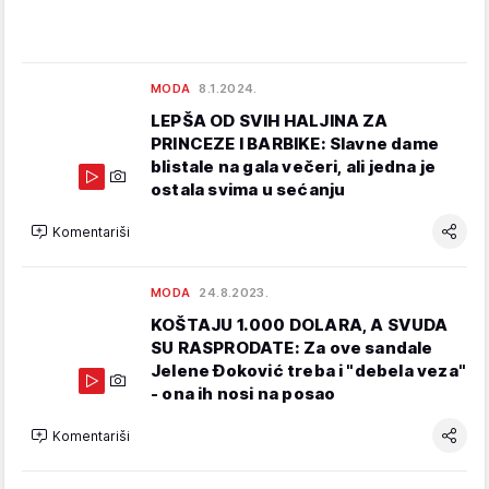
MODA
8.1.2024.
LEPŠA OD SVIH HALJINA ZA
PRINCEZE I BARBIKE: Slavne dame
blistale na gala večeri, ali jedna je
ostala svima u sećanju
Komentariši
MODA
24.8.2023.
KOŠTAJU 1.000 DOLARA, A SVUDA
SU RASPRODATE: Za ove sandale
Jelene Đoković treba i "debela veza"
- ona ih nosi na posao
Komentariši