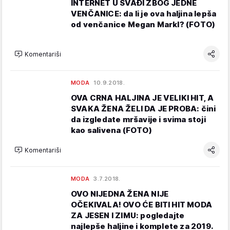
INTERNET U SVAĐI ZBOG JEDNE
VENČANICE: da li je ova haljina lepša
od venčanice Megan Markl? (FOTO)
Komentariši
MODA
10.9.2018.
OVA CRNA HALJINA JE VELIKI HIT, A
SVAKA ŽENA ŽELI DA JE PROBA: čini
da izgledate mršavije i svima stoji
kao salivena (FOTO)
Komentariši
MODA
3.7.2018.
OVO NIJEDNA ŽENA NIJE
OČEKIVALA! OVO ĆE BITI HIT MODA
ZA JESEN I ZIMU: pogledajte
najlepše haljine i komplete za 2019.