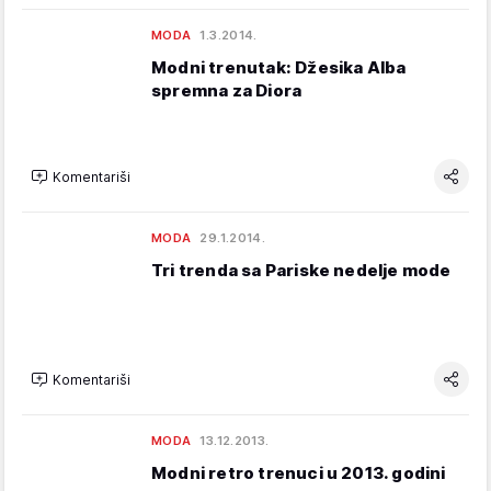
MODA
1.3.2014.
Modni trenutak: Džesika Alba
spremna za Diora
Komentariši
MODA
29.1.2014.
Tri trenda sa Pariske nedelje mode
Komentariši
MODA
13.12.2013.
Modni retro trenuci u 2013. godini