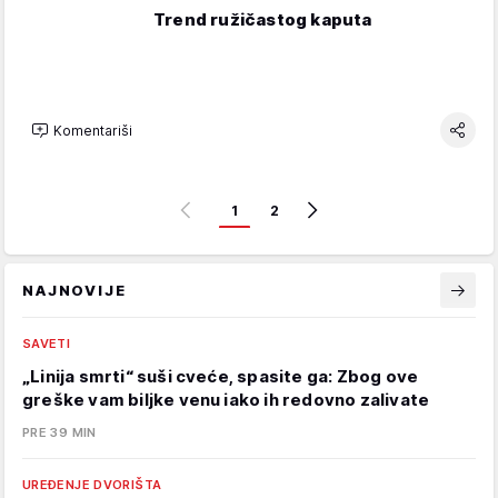
Trend ružičastog kaputa
Komentariši
1
2
NAJNOVIJE
SAVETI
„Linija smrti“ suši cveće, spasite ga: Zbog ove
greške vam biljke venu iako ih redovno zalivate
PRE 39 MIN
UREĐENJE DVORIŠTA