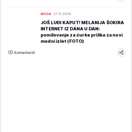
MODA
21.11.2018.
JOŠ LUĐI KAPUT! MELANIJA ŠOKIRA
INTERNET IZ DANA U DAN:
pomilovanje za ćurke prilika za novi
modni izlet (FOTO)
Komentariši