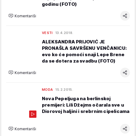
godinu (FOTO)
Komentariši
VESTI
13.4.2018.
ALEKSANDRA PRIJOVIĆ JE
PRONAŠLA SAVRŠENU VENČANICU:
evo ko će pomoći snaji Lepe Brene
da se dotera za svadbu (FOTO)
Komentariši
MODA
15.2.2015.
Nova Pepeljuga na berlinskoj
premijeri: Lili Džejms očarala sve u
Diorovoj haljini i srebrnim cipelicama
Komentariši