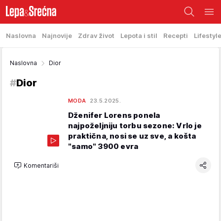
Naslovna
Najnovije
Zdrav život
Lepota i stil
Recepti
Lifestyl
Naslovna
Dior
#
Dior
MODA
23.5.2025.
Dženifer Lorens ponela
najpoželjniju torbu sezone: Vrlo je
praktična, nosi se uz sve, a košta
"samo" 3900 evra
Komentariši