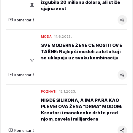
izgubila 20 miliona dolara, ali stiže
sjajna vest
Komentariši
MODA
11.6.2023.
SVE MODERNE ŽENE ĆE NOSITI OVE
TAŠNE: Najlepši modeli za leto koji
se uklapaju uz svaku kombinaciju
Komentariši
POZNATI
12.1.2023.
NIGDE SILIKONA, A IMA PARA KAO
PLEVE! OVA ŽENA "DRMA" MODOM:
Kreatori i manekenke drhte pred
njom, zavela i milijardera
Komentariši