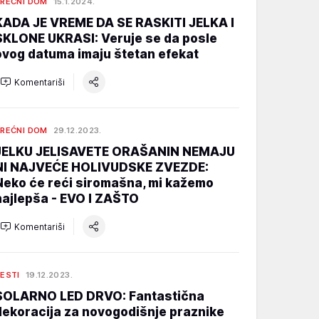
REĆNI DOM
15.1.2024.
KADA JE VREME DA SE RASKITI JELKA I
SKLONE UKRASI: Veruje se da posle
ovog datuma imaju štetan efekat
Komentariši
REĆNI DOM
29.12.2023.
JELKU JELISAVETE ORAŠANIN NEMAJU
NI NAJVEĆE HOLIVUDSKE ZVEZDE:
Neko će reći siromašna, mi kažemo
najlepša - EVO I ZAŠTO
Komentariši
ESTI
19.12.2023.
SOLARNO LED DRVO: Fantastična
dekoracija za novogodišnje praznike