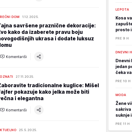
LEPOTA
REĆNI DOM
1.12.2025.
Kosa va
zapušte
Tajna savršene praznične dekoracije:
prosto 
Evo kako da izaberete pravu boju
novogodišnjih ukrasa i dodate luksuz
PRE 9 H
domu
DNEVNI 
Komentariši
Dnevni 
jedan p
čeka va
OZNATI
27.11.2025.
PRE 10 H
Zaboravite tradicionalne kuglice: Mišel
Fajfer pokazuje kako jelka može biti
MODA
večna i elegantna
Žene viš
sakriva
Komentariši
suknje 
PRE 11 H
KTUELNO
25.5.2025.