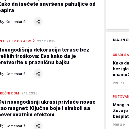
Kako da isečete savršene pahuljice od
papira
Komentariši
NAJNO
NTERIJER OD A DO Ž
22.12.2025.
Novogodišnja dekoracija terase bez
URADI S
velikih troškova: Evo kako da je
pretvorite u prazničnu bajku
Kako da
bez igle
Komentariši
imamo 3
PRE 7 H
REĆNI DOM
7.12.2025.
PUTOVA
Ovi novogodišnji ukrasi privlače novac
Mnogi n
kao magnet: Ključne boje i simboli sa
Zovu je 
neverovatnim efektom
bespla
PRE 8 H
Komentariši