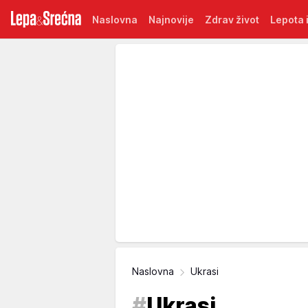
Naslovna
Najnovije
Zdrav život
Lepota i
Naslovna
Ukrasi
#
Ukrasi