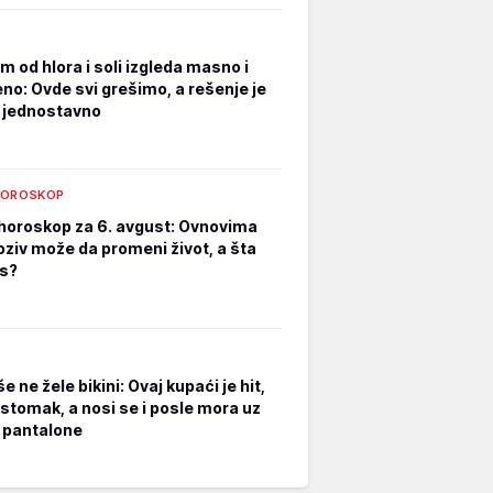
m od hlora i soli izgleda masno i
no: Ovde svi grešimo, a rešenje je
i jednostavno
HOROSKOP
horoskop za 6. avgust: Ovnovima
oziv može da promeni život, a šta
s?
e ne žele bikini: Ovaj kupaći je hit,
 stomak, a nosi se i posle mora uz
i pantalone