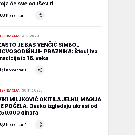
koja će sve oduševiti
Komentariši
NSPIRACIJA
3.12.2023.
ZAŠTO JE BAŠ VENČIĆ SIMBOL
NOVOGODIŠNJIH PRAZNIKA: Štedljiva
radicija iz 16. veka
Komentariši
NSPIRACIJA
30.11.2023.
VIKI MILJKOVIĆ OKITILA JELKU, MAGIJA
JE POČELA: Ovako izgledaju ukrasi od
250.000 dinara
Komentariši