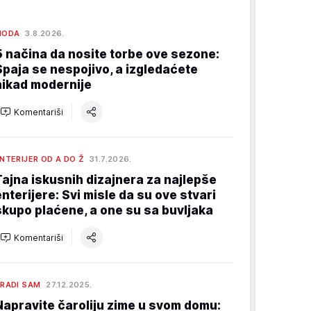
MODA
3.8.2026.
5 načina da nosite torbe ove sezone:
Spaja se nespojivo, a izgledaćete
nikad modernije
Komentariši
NTERIJER OD A DO Ž
31.7.2026.
Tajna iskusnih dizajnera za najlepše
enterijere: Svi misle da su ove stvari
skupo plaćene, a one su sa buvljaka
Komentariši
RADI SAM
27.12.2025.
Napravite čaroliju zime u svom domu: