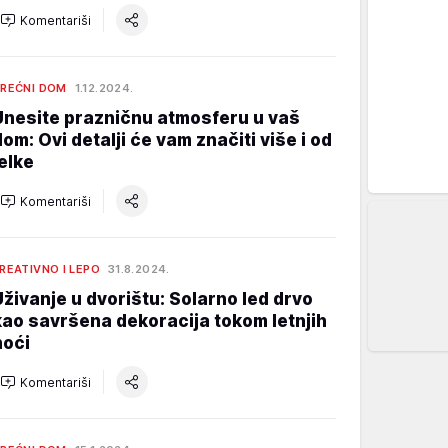
Komentariši
REĆNI DOM
1.12.2024.
Unesite prazničnu atmosferu u vaš
dom: Ovi detalji će vam značiti više i od
jelke
Komentariši
REATIVNO I LEPO
31.8.2024.
Uživanje u dvorištu: Solarno led drvo
kao savršena dekoracija tokom letnjih
noći
Komentariši