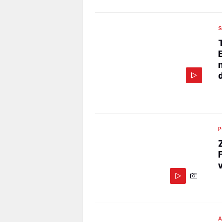
S
P
A