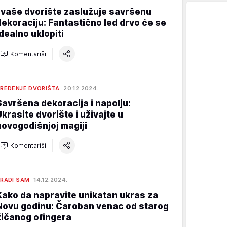
I vaše dvorište zaslužuje savršenu
dekoraciju: Fantastično led drvo će se
idealno uklopiti
Komentariši
REĐENJE DVORIŠTA
20.12.2024.
Savršena dekoracija i napolju:
Ukrasite dvorište i uživajte u
novogodišnjoj magiji
Komentariši
RADI SAM
14.12.2024.
Kako da napravite unikatan ukras za
Novu godinu: Čaroban venac od starog
žičanog ofingera