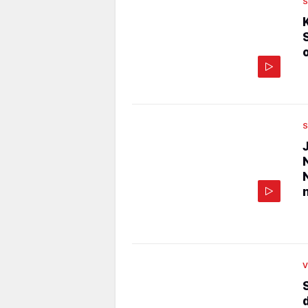
S
S
V