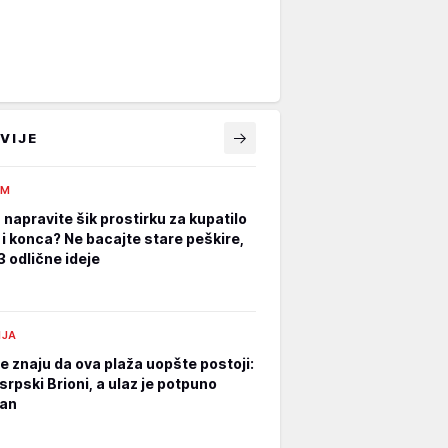
VIJE
AM
 napravite šik prostirku za kupatilo
 i konca? Ne bacajte stare peškire,
 odlične ideje
NJA
e znaju da ova plaža uopšte postoji:
srpski Brioni, a ulaz je potpuno
tan