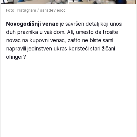
Foto: Instagram / saradeviescc
Novogodišnji venac
je savršen detalj koji unosi
duh praznika u vaš dom. Ali, umesto da trošite
novac na kupovni venac, zašto ne biste sami
napravili jedinstven ukras koristeći stari žičani
ofinger?