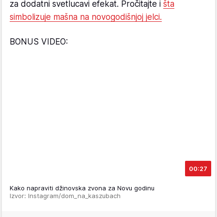
za dodatni svetlucavi efekat. Pročitajte i
šta
simbolizuje mašna na novogodišnjoj jelci.
BONUS VIDEO:
00:27
Kako napraviti džinovska zvona za Novu godinu
Izvor: Instagram/dom_na_kaszubach