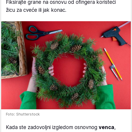
Fiksirajte grane na osnovu od ofingera koristeći
žicu za cveće ili jak konac.
Foto: Shutterstock
Kada ste zadovoljni izgledom osnovnog
venca
,