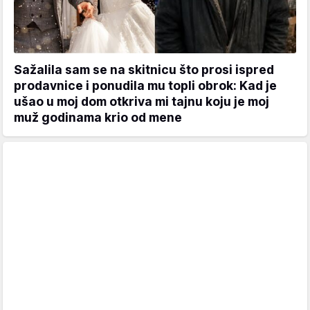
Sažalila sam se na skitnicu što prosi ispred
prodavnice i ponudila mu topli obrok: Kad je
ušao u moj dom otkriva mi tajnu koju je moj
muž godinama krio od mene