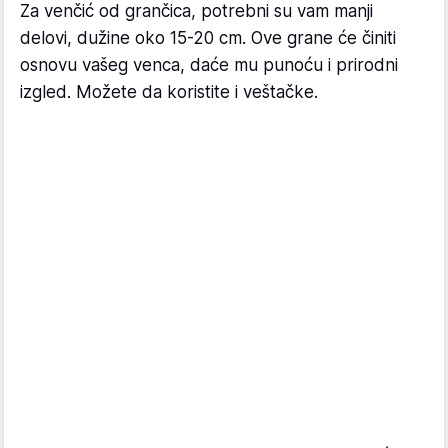
Za venčić od grančica, potrebni su vam manji
delovi, dužine oko 15-20 cm. Ove grane će činiti
osnovu vašeg venca, daće mu punoću i prirodni
izgled. Možete da koristite i veštačke.