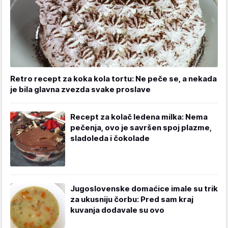
Retro recept za koka kola tortu: Ne peče se, a nekada
je bila glavna zvezda svake proslave
Recept za kolač ledena milka: Nema
pečenja, ovo je savršen spoj plazme,
sladoleda i čokolade
Jugoslovenske domaćice imale su trik
za ukusniju čorbu: Pred sam kraj
kuvanja dodavale su ovo