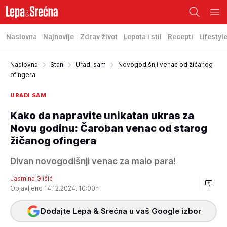
Naslovna
Najnovije
Zdrav život
Lepota i stil
Recepti
Lifestyl
Naslovna
Stan
Uradi sam
Novogodišnji venac od žičanog
ofingera
URADI SAM
Kako da napravite unikatan ukras za
Novu godinu: Čaroban venac od starog
žičanog ofingera
Divan novogodišnji venac za malo para!
Jasmina Glišić
Objavljeno 14.12.2024. 10:00h
Dodajte Lepa & Srećna u vaš Google izbor