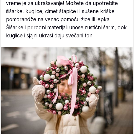
vreme je za ukrašavanje! Možete da upotrebite
šišarke, kuglice, cimet štapiće ili sušene kriške
pomorandže na venac pomoću žice ili lepka.
Šišarke i prirodni materijali unose rustični šarm, dok
kuglice i sjajni ukrasi daju svečani ton.