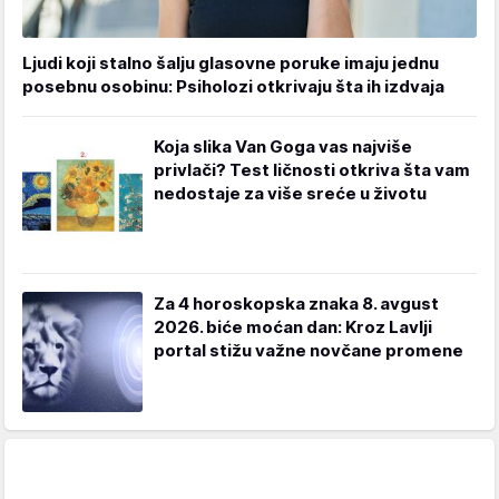
Ljudi koji stalno šalju glasovne poruke imaju jednu
posebnu osobinu: Psiholozi otkrivaju šta ih izdvaja
Koja slika Van Goga vas najviše
privlači? Test ličnosti otkriva šta vam
nedostaje za više sreće u životu
Za 4 horoskopska znaka 8. avgust
2026. biće moćan dan: Kroz Lavlji
portal stižu važne novčane promene