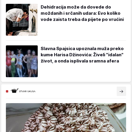
Dehidracija može da dovede do
moždanih i srčanih udara: Evo koliko
vode zaista treba da pijete po vrućini
Slavna Spajsica upoznala muža preko
kume Harisa Džinovića: Živeli "idalan"
život, a onda isplivala sramna afera