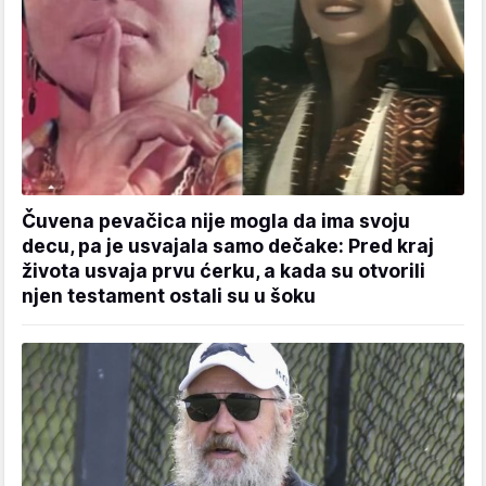
Čuvena pevačica nije mogla da ima svoju
decu, pa je usvajala samo dečake: Pred kraj
života usvaja prvu ćerku, a kada su otvorili
njen testament ostali su u šoku