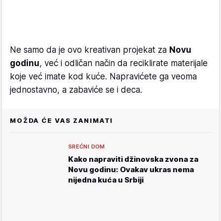
Ne samo da je ovo kreativan projekat za
Novu
godinu
, već i odličan način da reciklirate materijale
koje već imate kod kuće. Napravićete ga veoma
jednostavno, a zabaviće se i deca.
MOŽDA ĆE VAS ZANIMATI
SREĆNI DOM
Kako napraviti džinovska zvona za
Novu godinu: Ovakav ukras nema
nijedna kuća u Srbiji