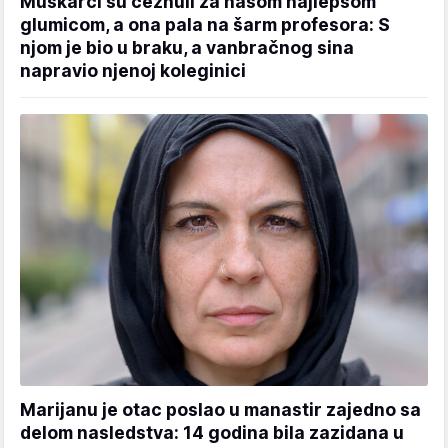
Muškarci su čeznuli za našom najlepšom
glumicom, a ona pala na šarm profesora: S
njom je bio u braku, a vanbračnog sina
napravio njenoj koleginici
Marijanu je otac poslao u manastir zajedno sa
delom nasledstva: 14 godina bila zazidana u