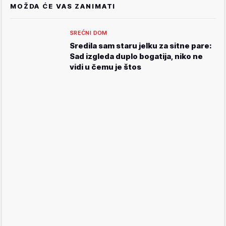
MOŽDA ĆE VAS ZANIMATI
SREĆNI DOM
Sredila sam staru jelku za sitne pare:
Sad izgleda duplo bogatija, niko ne
vidi u čemu je štos