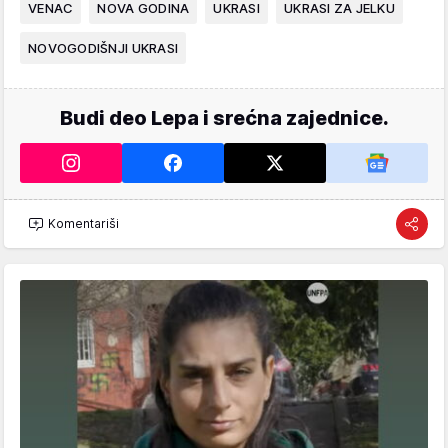
VENAC
NOVA GODINA
UKRASI
UKRASI ZA JELKU
NOVOGODIŠNJI UKRASI
Budi deo Lepa i srećna zajednice.
Komentariši