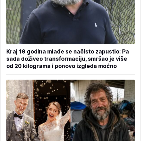
Kraj 19 godina mlađe se načisto zapustio: Pa
sada doživeo transformaciju, smršao je više
od 20 kilograma i ponovo izgleda moćno