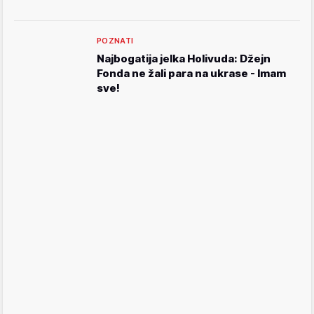
POZNATI
Najbogatija jelka Holivuda: Džejn
Fonda ne žali para na ukrase - Imam
sve!