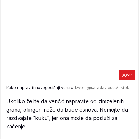
00:41
Kako napraviti novogodišnji venac
Izvor: @saradaviescc/tiktok
Ukoliko želite da venčić napravite od zimzelenih
grana, ofinger može da bude osnova. Nemojte da
razdvajate "kuku", jer ona može da posluži za
kačenje.