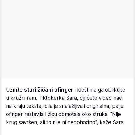
Uzmite
stari žičani ofinger
i kleštima ga oblikujte
u kružni ram. Tiktokerka Sara, čiji ćete video naći
na kraju teksta, bila je snalažljiva i originalna, pa je
ofinger rastavila i žicu obmotala oko struka. "Nije
krug savršen, ali to nije ni neophodno", kaže Sara.