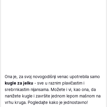
Ona je, za svoj novogodišnji venac upotrebila samo
kugle za jelku
- sve u raznim plavičastim i
srebrnkastim nijansama. Možete i vi, kao ona, da
nanižete kugle i završite jednom lepom mašnom na
vrhu kruga. Pogledajte kako je jednostavno!