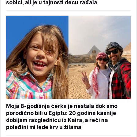
sobici, ali je u tajnosti decu rađala
Moja 8-godišnja ćerka je nestala dok smo
porodično bili u Egiptu: 20 godina kasnije
dobijam razglednicu iz Kaira, a reči na
poleđini mi lede krv u žilama