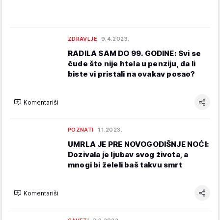
ZDRAVLJE
9.4.2023.
RADILA SAM DO 99. GODINE: Svi se
čude što nije htela u penziju, da li
biste vi pristali na ovakav posao?
Komentariši
POZNATI
1.1.2023.
UMRLA JE PRE NOVOGODIŠNJE NOĆI:
Dozivala je ljubav svog života, a
mnogi bi želeli baš takvu smrt
Komentariši