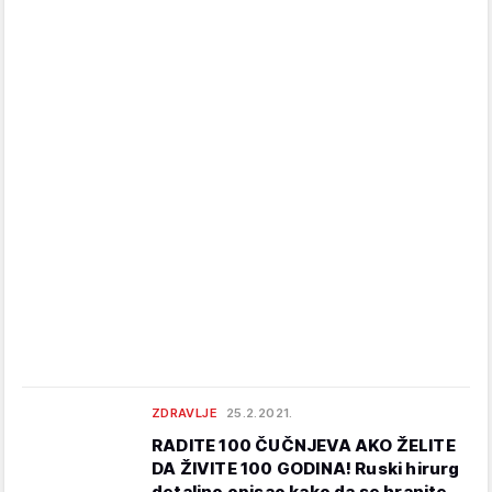
ZDRAVLJE
25.2.2021.
RADITE 100 ČUČNJEVA AKO ŽELITE
DA ŽIVITE 100 GODINA! Ruski hirurg
detaljno opisao kako da se hranite,