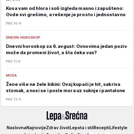
Kosa vam od hlora i soli izgleda masno i zapušteno:
Ovde svi grešimo, a rešenje je prosto i jednostavno
PRE 10 H
DNEVNI HOROSKOP
Dnevni horoskop za 6. avgust: Ovnovima jedan poziv
može da promeni život, a šta čeka vas?
PRE 11 H
MODA
Žene više ne žele bikini: Ovaj kupaći je hit, sakriva
stomak, a nosi se i posle mora uz suknje i pantalone
PRE 12 H
Lepa
Naslovna
Najnovije
Zdrav život
Lepota i stil
Recepti
Lifestyle
i