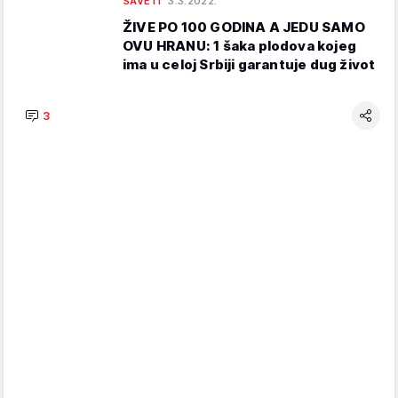
SAVETI
3.3.2022.
ŽIVE PO 100 GODINA A JEDU SAMO
OVU HRANU: 1 šaka plodova kojeg
ima u celoj Srbiji garantuje dug život
3