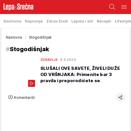
Naslovna
Najnovije
Zdrav život
Lepota i stil
Recepti
Lifestyl
Naslovna
Stogodišnjak
#
Stogodišnjak
ZDRAVLJE
8.4.2024.
SLUŠALI OVE SAVETE, ŽIVELI DUŽE
OD VRŠNJAKA: Primenite bar 3
pravila i preporodićete se
Komentariši