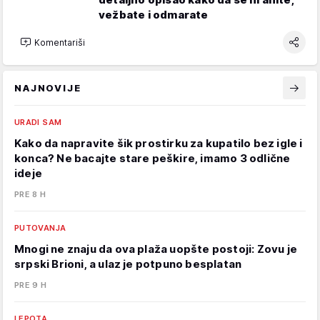
vežbate i odmarate
Komentariši
NAJNOVIJE
URADI SAM
Kako da napravite šik prostirku za kupatilo bez igle i
konca? Ne bacajte stare peškire, imamo 3 odlične
ideje
PRE 8 H
PUTOVANJA
Mnogi ne znaju da ova plaža uopšte postoji: Zovu je
srpski Brioni, a ulaz je potpuno besplatan
PRE 9 H
LEPOTA