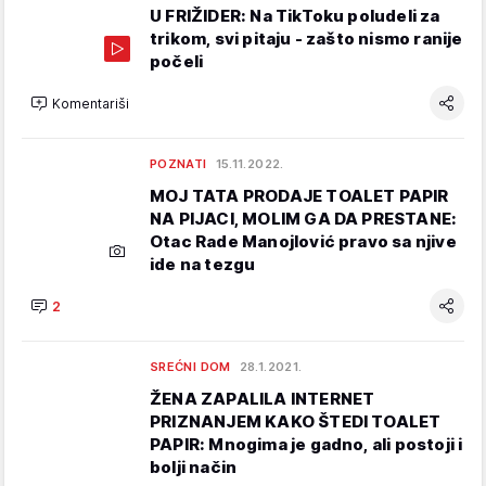
U FRIŽIDER: Na TikToku poludeli za
trikom, svi pitaju - zašto nismo ranije
počeli
Komentariši
POZNATI
15.11.2022.
MOJ TATA PRODAJE TOALET PAPIR
NA PIJACI, MOLIM GA DA PRESTANE:
Otac Rade Manojlović pravo sa njive
ide na tezgu
2
SREĆNI DOM
28.1.2021.
ŽENA ZAPALILA INTERNET
PRIZNANJEM KAKO ŠTEDI TOALET
PAPIR: Mnogima je gadno, ali postoji i
bolji način