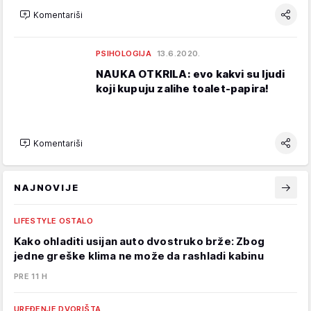
Komentariši
PSIHOLOGIJA
13.6.2020.
NAUKA OTKRILA: evo kakvi su ljudi
koji kupuju zalihe toalet-papira!
Komentariši
NAJNOVIJE
LIFESTYLE OSTALO
Kako ohladiti usijan auto dvostruko brže: Zbog
jedne greške klima ne može da rashladi kabinu
PRE 11 H
UREĐENJE DVORIŠTA