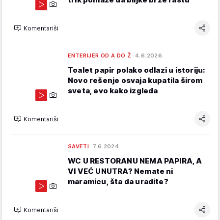
Komentariši
ENTERIJER OD A DO Ž
4.6.2026.
Toalet papir polako odlazi u istoriju:
Novo rešenje osvaja kupatila širom
sveta, evo kako izgleda
Komentariši
SAVETI
7.6.2024.
WC U RESTORANU NEMA PAPIRA, A
VI VEĆ UNUTRA? Nemate ni
maramicu, šta da uradite?
Komentariši