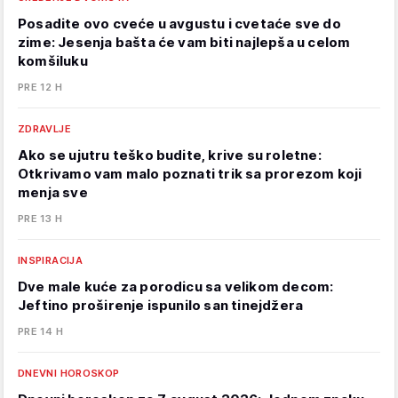
Posadite ovo cveće u avgustu i cvetaće sve do
zime: Jesenja bašta će vam biti najlepša u celom
komšiluku
PRE 12 H
ZDRAVLJE
Ako se ujutru teško budite, krive su roletne:
Otkrivamo vam malo poznati trik sa prorezom koji
menja sve
PRE 13 H
INSPIRACIJA
Dve male kuće za porodicu sa velikom decom:
Jeftino proširenje ispunilo san tinejdžera
PRE 14 H
DNEVNI HOROSKOP