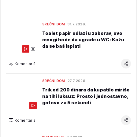
SREĆNI DOM
31.7.2026.
Toalet papir odlazi u zaborav, ovo
mnogi hoće da ugrade u WC: Kažu
da se baš isplati
Komentariši
SREĆNI DOM
27.7.2026.
Trik od 200 dinara da kupatilo miriše
na tihi luksuz: Prosto i jednostavno,
gotovo za 5 sekundi
Komentariši