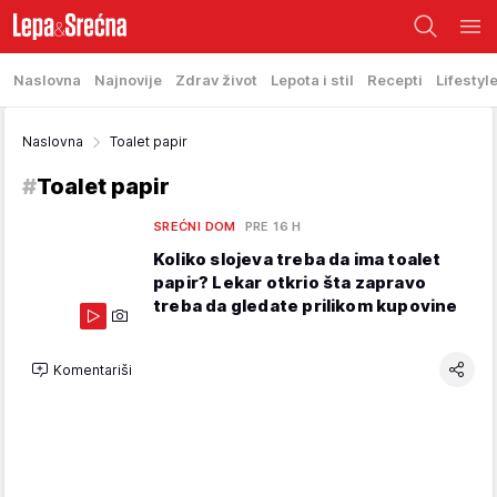
Naslovna
Najnovije
Zdrav život
Lepota i stil
Recepti
Lifestyl
Naslovna
Toalet papir
#
Toalet papir
SREĆNI DOM
PRE 16 H
Koliko slojeva treba da ima toalet
papir? Lekar otkrio šta zapravo
treba da gledate prilikom kupovine
Komentariši