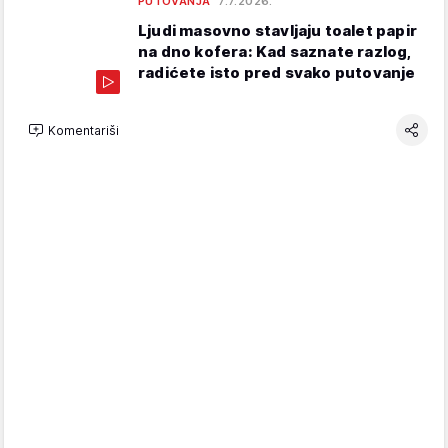
PUTOVANJA
7.7.2026.
Ljudi masovno stavljaju toalet papir
na dno kofera: Kad saznate razlog,
radićete isto pred svako putovanje
Komentariši