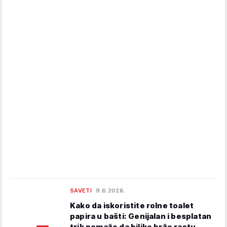
SAVETI
9.6.2026.
Kako da iskoristite rolne toalet
papira u bašti: Genijalan i besplatan
trik pomaže da biljke brže rastu