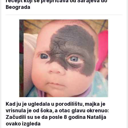
recept koji se prepričava od Sarajeva do
Beograda
Kad ju je ugledala u porodilištu, majka je
vrisnula je od šoka, a otac glavu okrenuo:
Začudili su se da posle 8 godina Natalija
ovako izgleda