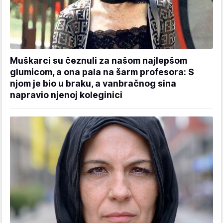
Muškarci su čeznuli za našom najlepšom
glumicom, a ona pala na šarm profesora: S
njom je bio u braku, a vanbračnog sina
napravio njenoj koleginici