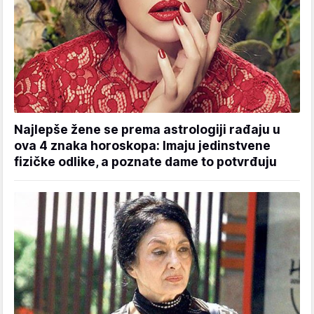
Najlepše žene se prema astrologiji rađaju u
ova 4 znaka horoskopa: Imaju jedinstvene
fizičke odlike, a poznate dame to potvrđuju