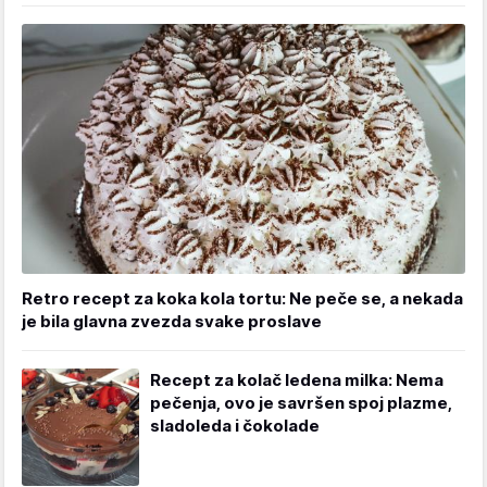
Retro recept za koka kola tortu: Ne peče se, a nekada
je bila glavna zvezda svake proslave
Recept za kolač ledena milka: Nema
pečenja, ovo je savršen spoj plazme,
sladoleda i čokolade