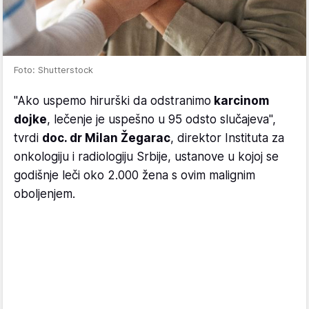
Foto: Shutterstock
"Ako uspemo hirurški da odstranimo
karcinom
dojke
, lečenje je uspešno u 95 odsto slučajeva",
tvrdi
doc. dr Milan Žegarac
, direktor Instituta za
onkologiju i radiologiju Srbije, ustanove u kojoj se
godišnje leči oko 2.000 žena s ovim malignim
oboljenjem.