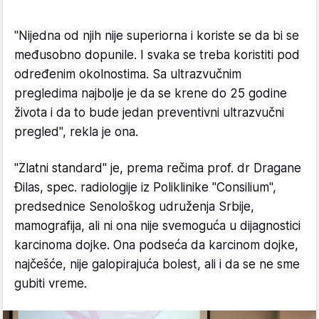
"Nijedna od njih nije superiorna i koriste se da bi se
međusobno dopunile. I svaka se treba koristiti pod
određenim okolnostima. Sa ultrazvučnim
pregledima najbolje je da se krene do 25 godine
života i da to bude jedan preventivni ultrazvučni
pregled", rekla je ona.
"Zlatni standard" je, prema rečima prof. dr Dragane
Đilas, spec. radiologije iz Poliklinike "Consilium",
predsednice Senološkog udruženja Srbije,
mamografija, ali ni ona nije svemoguća u dijagnostici
karcinoma dojke. Ona podseća da karcinom dojke,
najčešće, nije galopirajuća bolest, ali i da se ne sme
gubiti vreme.