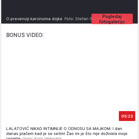
Pogledaj
O prevenciji karcinoma dojke
Foto: Stefan Stojanović/Mondo
fotogaleriju
BONUS VIDEO:
05:23
LALATOVIĆ NIKAD INTIMNIJE O ODNOSU SA MAJKOM: I dan
danas plačem kad je se setim! Žao mi je što nije doživela moje
uspehe
Izvor: Kurir televizija