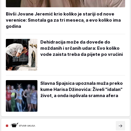
Bivši Jovane Jeremić krio koliko je stariji od nove
verenice: Smotala ga za tri meseca, a evo koliko ima
godina
Dehidracija može da dovede do
moždanih i srčanih udara: Evo koliko
vode zaista treba da pijete po vrućini
Slavna Spajsica upoznala muža preko
kume Harisa Džinovića: Živeli "idalan"
život, a onda isplivala sramna afera