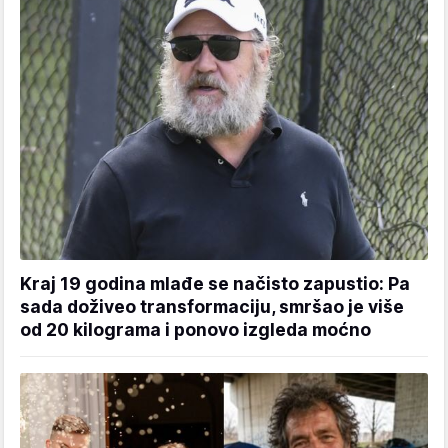
Kraj 19 godina mlađe se načisto zapustio: Pa
sada doživeo transformaciju, smršao je više
od 20 kilograma i ponovo izgleda moćno