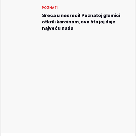
POZNATI
Sreća u nesreći! Poznatoj glumici
otkrili karcinom, evo šta joj daje
najveću nadu