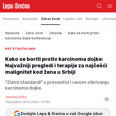
Naslovna
Najnovije
Zdrav život
Lepota i stil
Recepti
Lifestyl
Naslovna
Zdrav život
Zdravlje
Kako se boriti protiv
karcinoma dojke konferencija
REČ STRUČNJAKA
Kako se boriti protiv karcinoma dojke:
Najvažniji pregledi i terapije za najčešći
malignitet kod žena u Srbiji
"Zlatni standardi" u preventivi i ranom otkrivanju
karcinoma dojke.
Jasmina Glišić
Objavljeno 18.10.2024. 13:18h
Dodajte Lepa & Srećna u vaš Google izbor