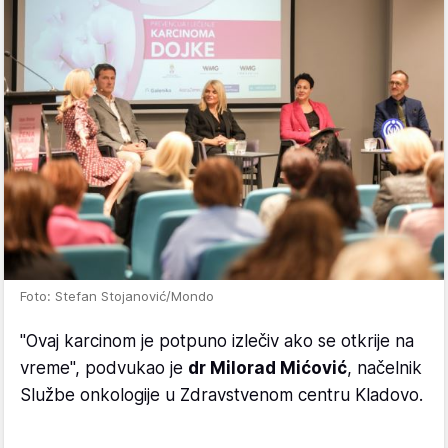
Foto: Stefan Stojanović/Mondo
"Ovaj karcinom je potpuno izlečiv ako se otkrije na
vreme", podvukao je
dr Milorad Mićović
, načelnik
Službe onkologije u Zdravstvenom centru Kladovo.