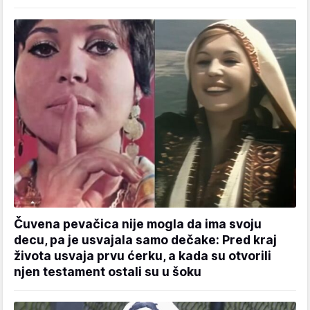
Čuvena pevačica nije mogla da ima svoju
decu, pa je usvajala samo dečake: Pred kraj
života usvaja prvu ćerku, a kada su otvorili
njen testament ostali su u šoku