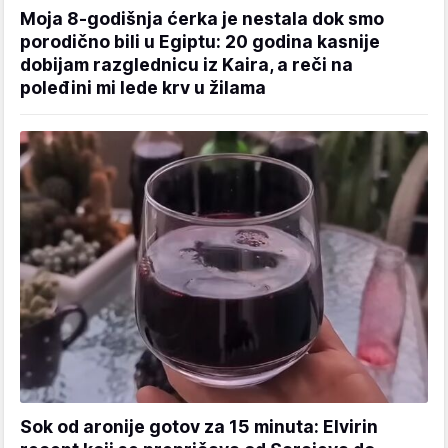
Moja 8-godišnja ćerka je nestala dok smo
porodično bili u Egiptu: 20 godina kasnije
dobijam razglednicu iz Kaira, a reči na
poleđini mi lede krv u žilama
Sok od aronije gotov za 15 minuta: Elvirin