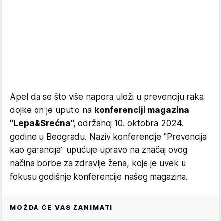
Apel da se što više napora uloži u prevenciju raka
dojke on je uputio na
konferenciji magazina
"Lepa&Srećna",
održanoj 10. oktobra 2024.
godine u Beogradu. Naziv konferencije "Prevencija
kao garancija" upućuje upravo na značaj ovog
načina borbe za zdravlje žena, koje je uvek u
fokusu godišnje konferencije našeg magazina.
MOŽDA ĆE VAS ZANIMATI