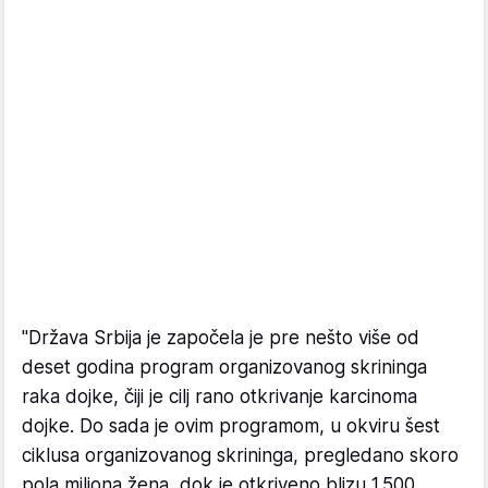
"Država Srbija je započela je pre nešto više od
deset godina program organizovanog skrininga
raka dojke, čiji je cilj rano otkrivanje karcinoma
dojke. Do sada je ovim programom, u okviru šest
ciklusa organizovanog skrininga, pregledano skoro
pola miliona žena, dok je otkriveno blizu 1.500