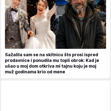
Sažalila sam se na skitnicu što prosi ispred
prodavnice i ponudila mu topli obrok: Kad je
ušao u moj dom otkriva mi tajnu koju je moj
muž godinama krio od mene