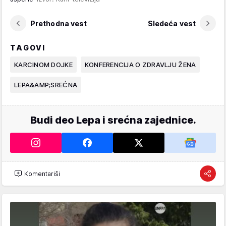
Prethodna vest
Sledeća vest
TAGOVI
KARCINOM DOJKE
KONFERENCIJA O ZDRAVLJU ŽENA
LEPA&AMP;SREĆNA
Budi deo Lepa i srećna zajednice.
Komentariši