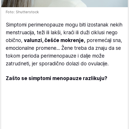
Foto: Shutterstock
Simptomi perimenopauze mogu biti izostanak nekih
menstruacija, teži ili lakši, kraći ili duži ciklusi nego
obično,
valunzi, češće mokrenje,
poremećaji sna,
emocionalne promene... Žene treba da znaju da se
tokom perioda perimenopauze i dalje može
zatrudneti, jer sporadično dolazi do ovulacije.
Zašto se simptomi menopauze razlikuju?