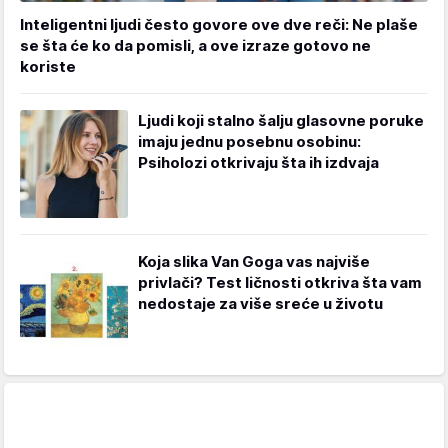
Inteligentni ljudi često govore ove dve reči: Ne plaše
se šta će ko da pomisli, a ove izraze gotovo ne
koriste
Ljudi koji stalno šalju glasovne poruke
imaju jednu posebnu osobinu:
Psiholozi otkrivaju šta ih izdvaja
Koja slika Van Goga vas najviše
privlači? Test ličnosti otkriva šta vam
nedostaje za više sreće u životu