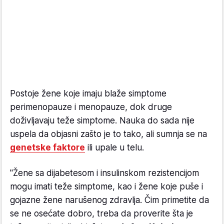
Postoje žene koje imaju blaže simptome
perimenopauze i menopauze, dok druge
doživljavaju teže simptome. Nauka do sada nije
uspela da objasni zašto je to tako, ali sumnja se na
genetske faktore
ili upale u telu.
"Žene sa dijabetesom i insulinskom rezistencijom
mogu imati teže simptome, kao i žene koje puše i
gojazne žene narušenog zdravlja. Čim primetite da
se ne osećate dobro, treba da proverite šta je