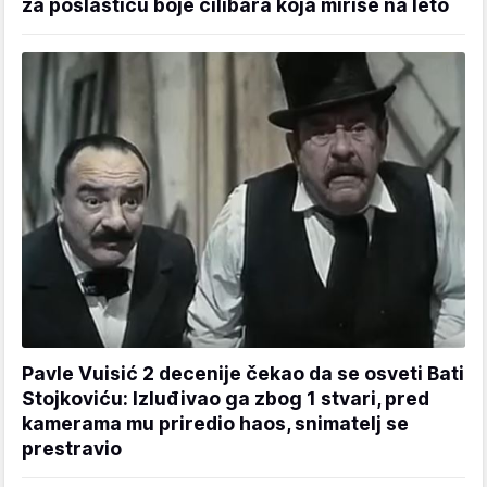
za poslasticu boje ćilibara koja miriše na leto
Pavle Vuisić 2 decenije čekao da se osveti Bati
Stojkoviću: Izluđivao ga zbog 1 stvari, pred
kamerama mu priredio haos, snimatelj se
prestravio