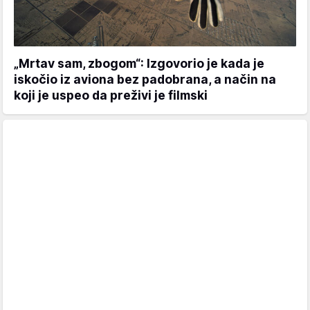
„Mrtav sam, zbogom“: Izgovorio je kada je
iskočio iz aviona bez padobrana, a način na
koji je uspeo da preživi je filmski