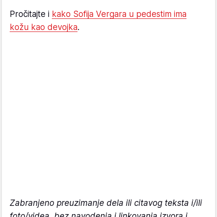
Pročitajte i
kako Sofija Vergara u pedestim ima
kožu kao devojka
.
Zabranjeno preuzimanje dela ili citavog teksta i/ili
foto/videa, bez navodenja i linkovanja izvora i