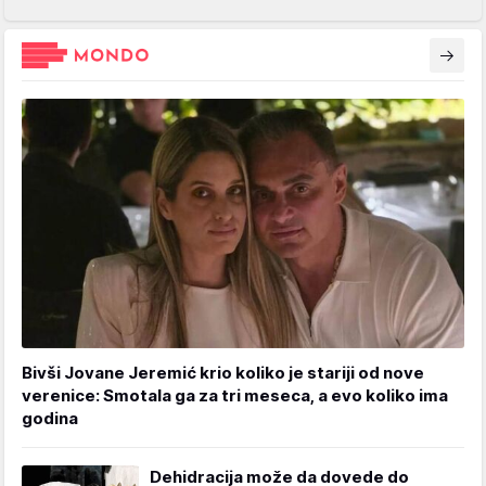
Bivši Jovane Jeremić krio koliko je stariji od nove
verenice: Smotala ga za tri meseca, a evo koliko ima
godina
Dehidracija može da dovede do