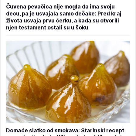
Čuvena pevačica nije mogla da ima svoju
decu, pa je usvajala samo dečake: Pred kraj
života usvaja prvu ćerku, a kada su otvorili
njen testament ostali su u šoku
Domaće slatko od smokava: Starinski recept