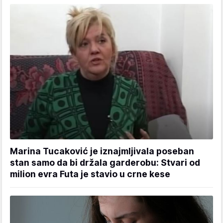
Marina Tucaković je iznajmljivala poseban
stan samo da bi držala garderobu: Stvari od
milion evra Futa je stavio u crne kese