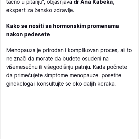
tačno u pitanju", objašnjava
dr Ana Kabeka
,
ekspert za žensko zdravlje.
Kako se nositi sa hormonskim promenama
nakon pedesete
Menopauza je prirodan i komplikovan proces, ali to
ne znači da morate da budete osuđeni na
višemesečnu ili višegodišnju patnju. Kada počnete
da primećujete simptome menopauze, posetite
ginekologa i konsultujte se oko daljih koraka.