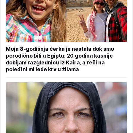
Moja 8-godišnja ćerka je nestala dok smo
porodično bili u Egiptu: 20 godina kasnije
dobijam razglednicu iz Kaira, a reči na
poleđini mi lede krv u žilama