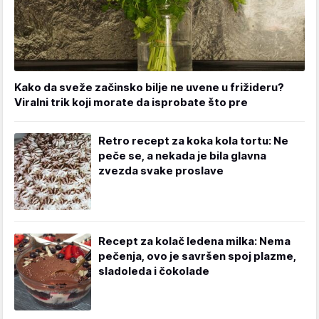
Kako da sveže začinsko bilje ne uvene u frižideru?
Viralni trik koji morate da isprobate što pre
Retro recept za koka kola tortu: Ne
peče se, a nekada je bila glavna
zvezda svake proslave
Recept za kolač ledena milka: Nema
pečenja, ovo je savršen spoj plazme,
sladoleda i čokolade