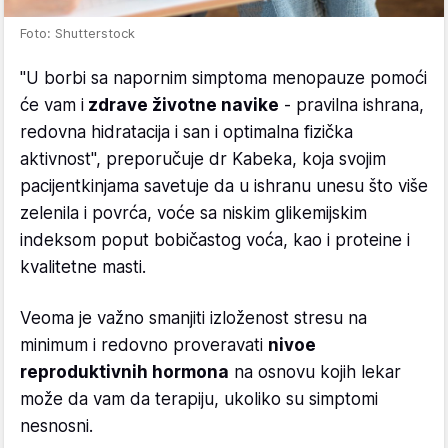
Foto: Shutterstock
"U borbi sa napornim simptoma menopauze pomoći
će vam i
zdrave životne navike
- pravilna ishrana,
redovna hidratacija i san i optimalna fizička
aktivnost", preporučuje dr Kabeka, koja svojim
pacijentkinjama savetuje da u ishranu unesu što više
zelenila i povrća, voće sa niskim glikemijskim
indeksom poput bobičastog voća, kao i proteine i
kvalitetne masti.
Veoma je važno smanjiti izloženost stresu na
minimum i redovno proveravati
nivoe
reproduktivnih hormona
na osnovu kojih lekar
može da vam da terapiju, ukoliko su simptomi
nesnosni.