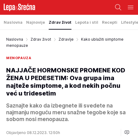
Naslovna
Najnovije
Zdrav život
Lepota i stil
Recepti
Lifestyl
Naslovna
Zdrav život
Zdravlje
Kako ublažiti simptome
menopauze
MENOPAUZA
NAJJAČE HORMONSKE PROMENE KOD
ŽENA U PEDESETIM: Ova grupa ima
najteže simptome, a kod nekih počnu
već u tridesetim
Saznajte kako da izbegnete ili svedete na
najmanju moguću meru snažne tegobe koje sa
sobom nosi menopauza.
Objavljeno 08.12.2023. 12:50h