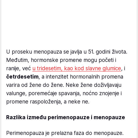
U proseku menopauza se javlja u 51. godini života.
Međutim, hormonske promene mogu početi i
ranije, već
u tridesetim, kao kod slavne glumice
, i
četrdesetim
, a intenzitet hormonalnih promena
varira od žene do žene. Neke žene doživljavaju
valunge, poremećaje spavanja, noćno znojenje i
promene raspoloženja, a neke ne.
Razlika između perimenopauze i menopauze
Perimenopauza je prelazna faza do menopauze.