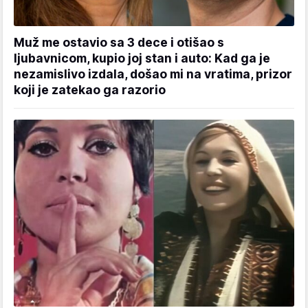
Muž me ostavio sa 3 dece i otišao s
ljubavnicom, kupio joj stan i auto: Kad ga je
nezamislivo izdala, došao mi na vratima, prizor
koji je zatekao ga razorio