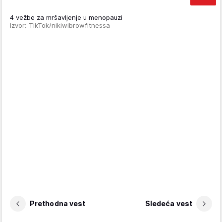
4 vežbe za mršavljenje u menopauzi
Izvor: TikTok/nikiwibrowfitnessa
Prethodna vest
Sledeća vest