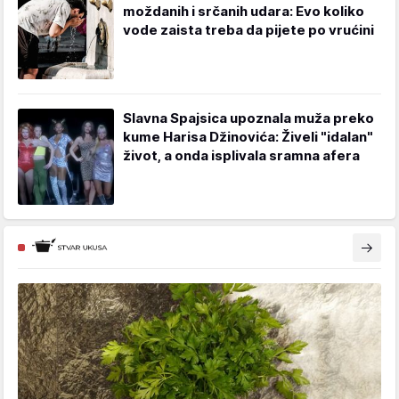
moždanih i srčanih udara: Evo koliko
vode zaista treba da pijete po vrućini
Slavna Spajsica upoznala muža preko
kume Harisa Džinovića: Živeli "idalan"
život, a onda isplivala sramna afera