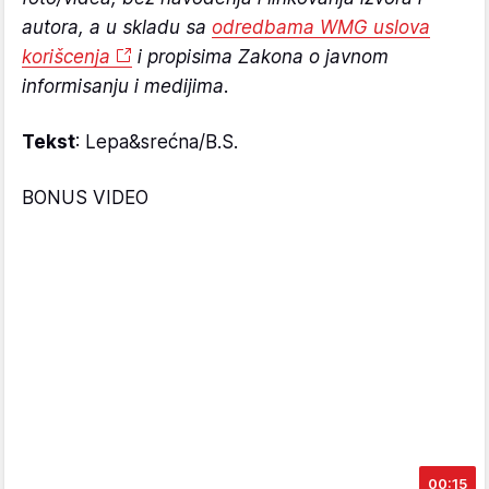
autora, a u skladu sa
odredbama WMG uslova
korišcenja
i propisima Zakona o javnom
informisanju i medijima.
Tekst
: Lepa&srećna/B.S.
BONUS VIDEO
00:15