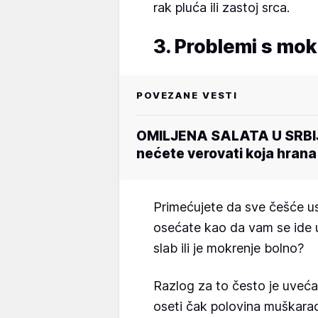
rak pluća ili zastoj srca.
3. Problemi s mo
POVEZANE VESTI
OMILJENA SALATA U SRBI
nećete verovati koja hrana
Primećujete da sve češće us
osećate kao da vam se ide u 
slab ili je mokrenje bolno?
Razlog za to često je uveć
oseti čak polovina muškarac