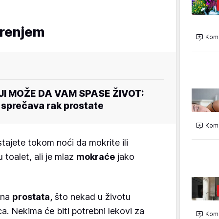
krenjem
Kome
JI MOŽE DA VAM SPASE ŽIVOT:
 sprečava rak prostate
Kome
tajete tokom noći da mokrite ili
toalet, ali je mlaz
mokraće
jako
ana
prostata,
što nekad u životu
a. Nekima će biti potrebni lekovi za
Kome