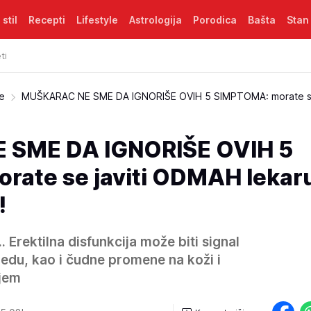
 stil
Recepti
Lifestyle
Astrologija
Porodica
Bašta
Stan
ti
je
MUŠKARAC NE SME DA IGNORIŠE OVIH 5 SIMPTOMA: morate se 
SME DA IGNORIŠE OVIH 5
ate se javiti ODMAH lekar
!
 Erektilna disfunkcija može biti signal
redu, kao i čudne promene na koži i
jem