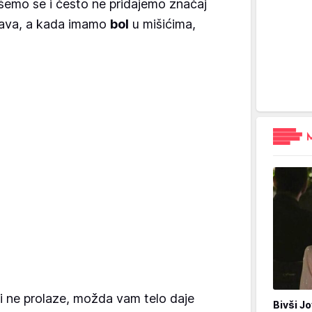
šemo se i često ne pridajemo značaj
šava, a kada imamo
bol
u mišićima,
 i ne prolaze, možda vam telo daje
Bivši Jo