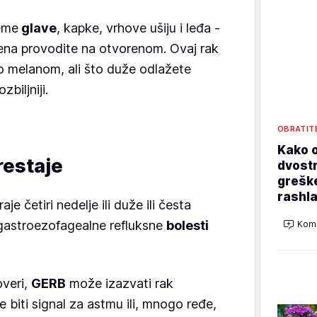
eme
glave
, kapke, vrhove ušiju i leđa -
a provodite na otvorenom. Ovaj rak
o melanom, ali što duže odlažete
biljniji.
OBRATIT
Kako o
prestaje
dvostr
grešk
rashla
aje četiri nedelje ili duže ili česta
gastroezofagealne refluksne
bolesti
Kome
veri,
GERB
može izazvati rak
e biti signal za astmu ili, mnogo ređe,