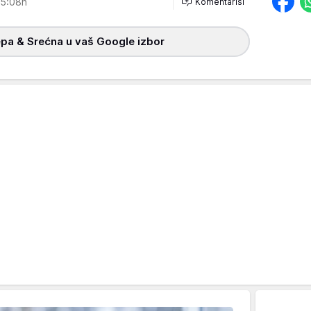
5:08h
Komentariši
pa & Srećna u vaš Google izbor