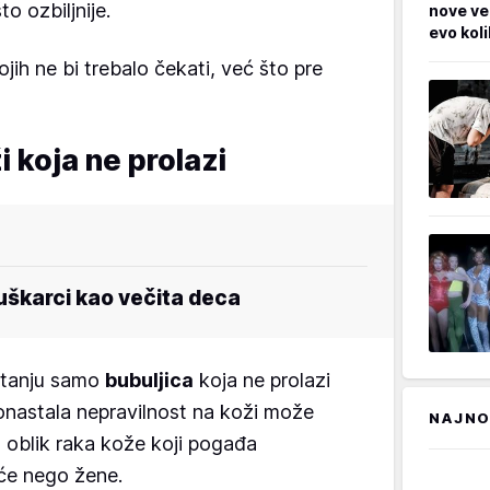
o ozbiljnije.
nove ve
evo kol
ih ne bi trebalo čekati, već što pre
i koja ne prolazi
karci kao večita deca
pitanju samo
bubuljica
koja ne prolazi
vonastala nepravilnost na koži može
NAJNO
a, oblik raka kože koji pogađa
će nego žene.