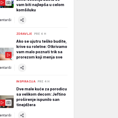
vam biti najlepša u celom
komšiluku
ntariši
ZDRAVLJE
PRE 4 H
Ako se ujutru teško budite,
krive su roletne: Otkrivamo
vam malo poznati trik sa
prorezom koji menja sve
ntariši
INSPIRACIJA
PRE 4 H
Dve male kuće za porodicu
sa velikom decom: Jeftino
proširenje ispunilo san
tinejdžera
ntariši