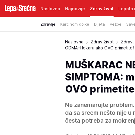
Naslovna
Najnovije
Zdrav život
Lepota i
Zdravlje
Karcinom dojke
Dijeta
Vežbe
Save
Naslovna
Zdrav život
Zdravl
ODMAH lekaru ako OVO primetite!
MUŠKARAC NE 
SIMPTOMA: mor
OVO primetite
Ne zanemarujte problem...
da sa srcem nešto nije u 
česta potreba za mokren