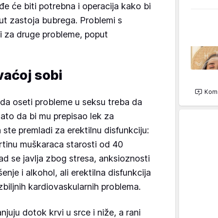
đe će biti potrebna i operacija kako bi
put zastoja bubrega. Problemi s
i za druge probleme, poput
vaćoj sobi
Kome
ada oseti probleme u seksu treba da
zato da bi mu prepisao lek za
 ste premladi za erektilnu disfunkciju:
rtinu muškaraca starosti od 40
ad se javlja zbog stresa, anksioznosti
enje i alkohol, ali erektilna disfunkcija
ozbiljnih kardiovaskularnih problema.
juju dotok krvi u srce i niže, a rani