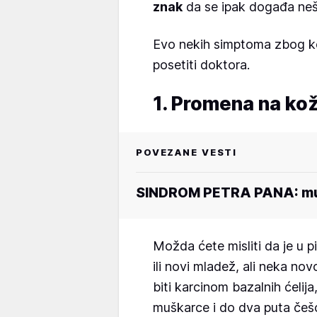
znak
da se ipak događa nešt
Evo nekih simptoma zbog koj
posetiti doktora.
1. Promena na kož
POVEZANE VESTI
SINDROM PETRA PANA: muš
Možda ćete misliti da je u 
ili novi mladež, ali neka no
biti karcinom bazalnih ćelij
muškarce i do dva puta češ