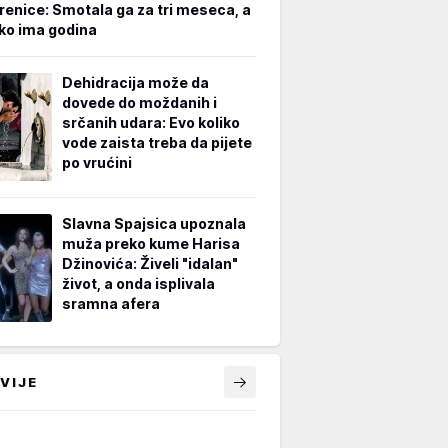
renice: Smotala ga za tri meseca, a
iko ima godina
Dehidracija može da
dovede do moždanih i
srčanih udara: Evo koliko
vode zaista treba da pijete
po vrućini
Slavna Spajsica upoznala
muža preko kume Harisa
Džinovića: Živeli "idalan"
život, a onda isplivala
sramna afera
VIJE