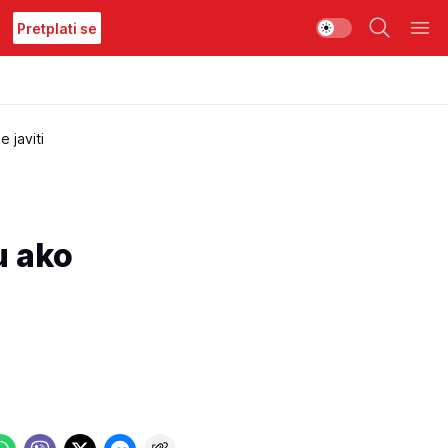
Pretplati se
javiti
u ako