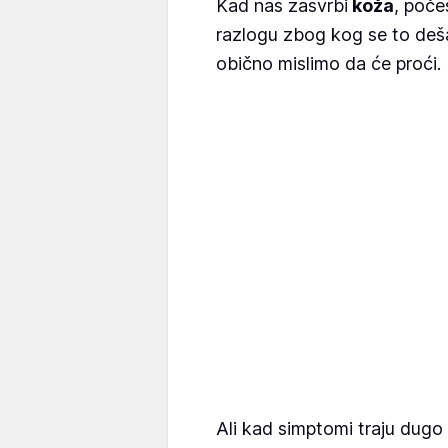
Kad nas zasvrbi
koža
, poče
razlogu zbog kog se to de
obično mislimo da će proći.
Ali kad simptomi traju dugo