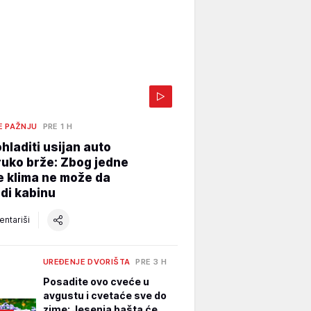
E PAŽNJU
PRE 1 H
hladiti usijan auto
uko brže: Zbog jedne
e klima ne može da
di kabinu
ntariši
UREĐENJE DVORIŠTA
PRE 3 H
Posadite ovo cveće u
avgustu i cvetaće sve do
zime: Jesenja bašta će