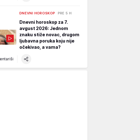
DNEVNI HOROSKOP
PRE 5 H
Dnevni horoskop za 7.
avgust 2026: Jednom
znaku stiže novac, drugom
ljubavna poruka koju nije
očekivao, a vama?
ntariši