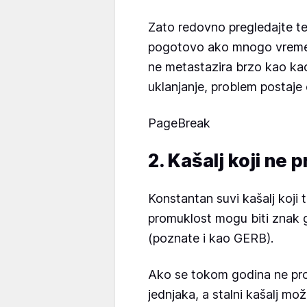
Zato redovno pregledajte t
pogotovo ako mnogo vremen
ne metastazira brzo kao ka
uklanjanje, problem postaje oz
PageBreak
2. Kašalj koji ne 
Konstantan suvi kašalj koji tr
promuklost mogu biti znak 
(poznate i kao GERB).
Ako se tokom godina ne pro
jednjaka, a stalni kašalj mož