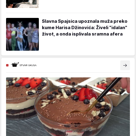
Slavna Spajsica upoznala muža preko
kume Harisa Džinovića: Živeli "idalan"
život, a onda isplivala sramna afera