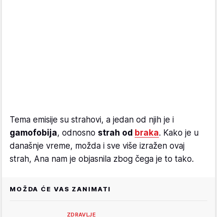
Tema emisije su strahovi, a jedan od njih je i
gamofobija
, odnosno
strah od
braka
. Kako je u
današnje vreme, možda i sve više izražen ovaj
strah, Ana nam je objasnila zbog čega je to tako.
MOŽDA ĆE VAS ZANIMATI
ZDRAVLJE