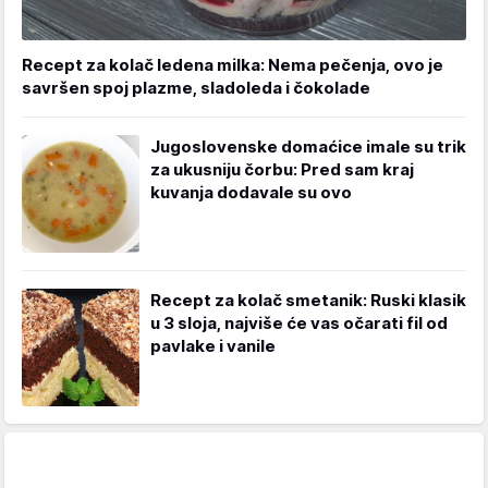
Recept za kolač ledena milka: Nema pečenja, ovo je
savršen spoj plazme, sladoleda i čokolade
Jugoslovenske domaćice imale su trik
za ukusniju čorbu: Pred sam kraj
kuvanja dodavale su ovo
Recept za kolač smetanik: Ruski klasik
u 3 sloja, najviše će vas očarati fil od
pavlake i vanile