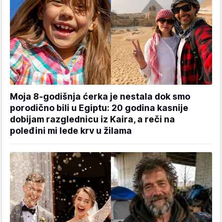
Moja 8-godišnja ćerka je nestala dok smo
porodično bili u Egiptu: 20 godina kasnije
dobijam razglednicu iz Kaira, a reči na
poleđini mi lede krv u žilama