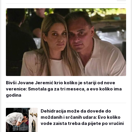
Bivši Jovane Jeremić krio koliko je stariji od nove
verenice: Smotala ga za tri meseca, a evo koliko ima
godina
Dehidracija može da dovede do
moždanih i srčanih udara: Evo koliko
vode zaista treba da pijete po vrućini