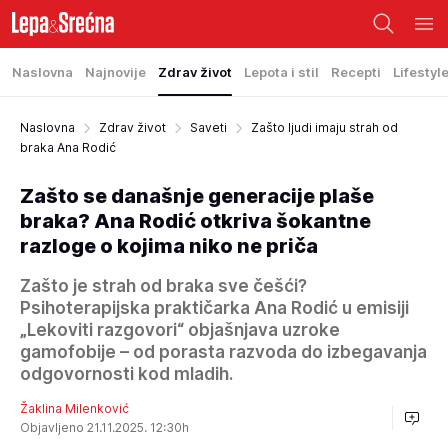
Naslovna
Najnovije
Zdrav život
Lepota i stil
Recepti
Lifestyl
Naslovna
Zdrav život
Saveti
Zašto ljudi imaju strah od
braka Ana Rodić
Zašto se današnje generacije plaše
braka? Ana Rodić otkriva šokantne
razloge o kojima niko ne priča
Zašto je strah od braka sve češći?
Psihoterapijska praktičarka Ana Rodić u emisiji
„Lekoviti razgovori“ objašnjava uzroke
gamofobije – od porasta razvoda do izbegavanja
odgovornosti kod mladih.
Žaklina Milenković
Objavljeno 21.11.2025. 12:30h