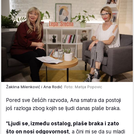
Žaklina Milenković i Ana Rodić
Foto: Matija Popovic
Pored sve češćih razvoda, Ana smatra da postoji
još razloga zbog kojih se ljudi danas plaše braka.
"Ljudi se, između ostalog, plaše braka i zato
što on nosi odgovornost
, a čini mi se da su mladi