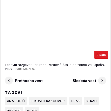
06:05
Lekoviti razgovori: dr Irena Đorđević-Šta je potrebno za uspešnu
vezu
Izvor: MONDO
Prethodna vest
Sledeća vest
TAGOVI
ANA RODIĆ
LEKOVITI RAZGOVORI
BRAK
STRAH
RAZVOD
MLADI