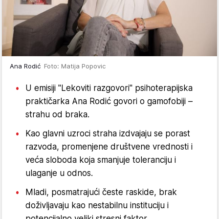
Ana Rodić
Foto: Matija Popovic
U emisiji "Lekoviti razgovori" psihoterapijska
praktičarka Ana Rodić govori o gamofobiji –
strahu od braka.
Kao glavni uzroci straha izdvajaju se porast
razvoda, promenjene društvene vrednosti i
veća sloboda koja smanjuje toleranciju i
ulaganje u odnos.
Mladi, posmatrajući česte raskide, brak
doživljavaju kao nestabilnu instituciju i
potencijalno veliki stresni faktor.