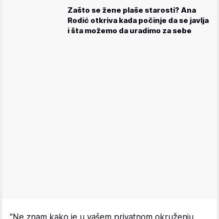
Zašto se žene plaše starosti? Ana
Rodić otkriva kada počinje da se javlja
i šta možemo da uradimo za sebe
"Ne znam kako je u vašem privatnom okruženju,