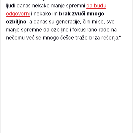
ljudi danas nekako manje spremni
da budu
odgovorni
i nekako im
brak zvuči mnogo
ozbiljno
, a danas su generacije, čini mi se, sve
manje spremne da ozbiljno i fokusirano rade na
nečemu već se mnogo češće traže brza rešenja."