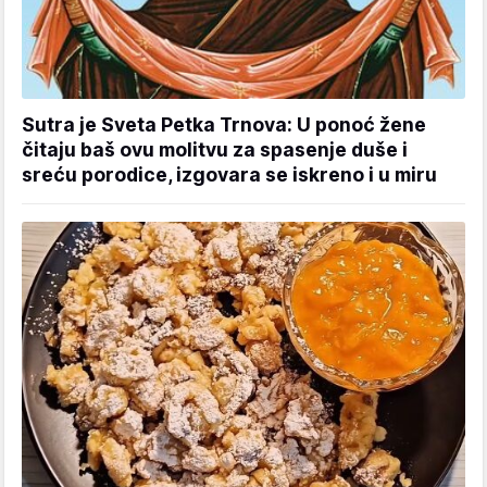
Sutra je Sveta Petka Trnova: U ponoć žene
čitaju baš ovu molitvu za spasenje duše i
sreću porodice, izgovara se iskreno i u miru