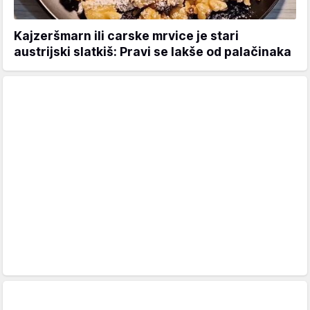
Kajzeršmarn ili carske mrvice je stari
austrijski slatkiš: Pravi se lakše od palačinaka