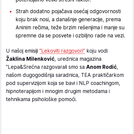
Strah dodatno pojačava osećaj odgovornosti
koju brak nosi, a današnje generacije, prema
Aninim rečima, teže brzim rešenjima i manje su
spremne da se posvete i ozbiljno rade na vezi.
U našoj emisiji
"Lekoviti razgovori"
koju vodi
Žaklina Milenković
, urednica magazina
"Lepa&Srećna razgovarali smo sa
Anom Rodić
,
našom dugogodišnja saradnica, TEA praktičarkom
pod supervizijom koja se bavi i NLP coachingom,
hipnoterapijom i mnogim drugim metodama i
tehnikama psihološke pomoći.