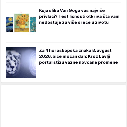
Koja slika Van Goga vas najviše
privlači? Test ličnosti otkriva šta vam
nedostaje za više sreće u životu
Za 4 horoskopska znaka 8. avgust
2026. biće moćan dan: Kroz Lavlji
portal stižu važne novčane promene