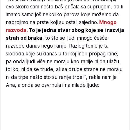
evo skoro sam nešto baš pričala sa suprugom, da li
imamo samo još nekoliko parova koje možemo da
nabrojimo na prste koji su ostali zajedno.
Mnogo
razvoda
. To je jedna stvar zbog koje se i razvija
strah od braka
, to što se ljudi mnogo češće
razvode danas nego ranije. Razlog tome je ta
sloboda koje su danas u tolikoj meri propagirane,
pa onda ljudi više ne moraju kao ranije ni da ulažu
toliko, ni da se trude, ali sa druge strane ne moraju
ni da trpe nešto što su ranije trpeli", rekla nam je
Ana, a onda se osvrnula i na mlade ljude: