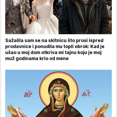
Sažalila sam se na skitnicu što prosi ispred
prodavnice i ponudila mu topli obrok: Kad je
ušao u moj dom otkriva mi tajnu koju je moj
muž godinama krio od mene