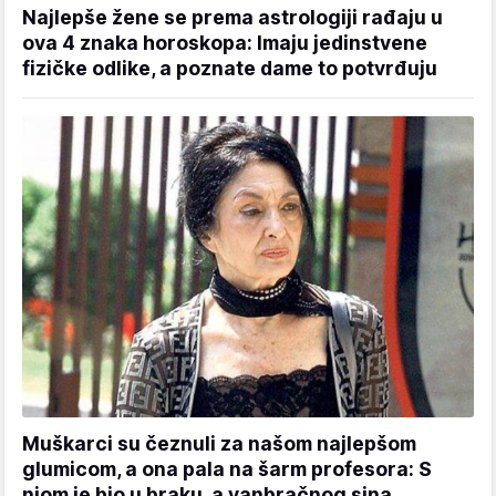
Najlepše žene se prema astrologiji rađaju u
ova 4 znaka horoskopa: Imaju jedinstvene
fizičke odlike, a poznate dame to potvrđuju
Muškarci su čeznuli za našom najlepšom
glumicom, a ona pala na šarm profesora: S
njom je bio u braku, a vanbračnog sina