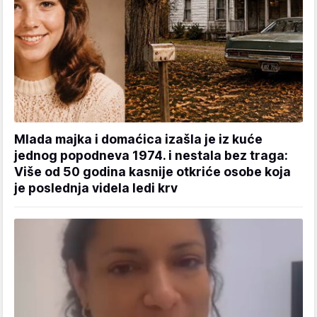
Mlada majka i domaćica izašla je iz kuće
jednog popodneva 1974. i nestala bez traga:
Više od 50 godina kasnije otkriće osobe koja
je poslednja videla ledi krv