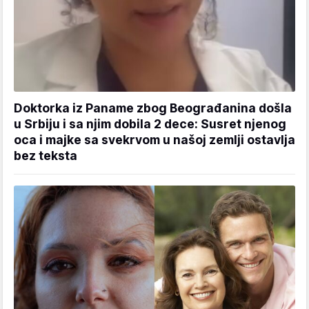
Doktorka iz Paname zbog Beograđanina došla
u Srbiju i sa njim dobila 2 dece: Susret njenog
oca i majke sa svekrvom u našoj zemlji ostavlja
bez teksta