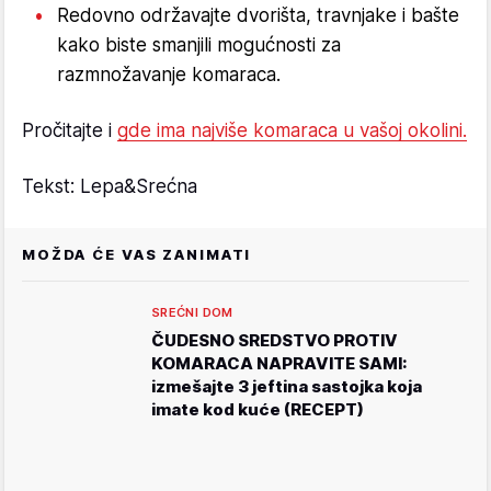
Redovno održavajte dvorišta, travnjake i bašte
kako biste smanjili mogućnosti za
razmnožavanje komaraca.
Pročitajte i
gde ima najviše komaraca u vašoj okolini.
Tekst: Lepa&Srećna
MOŽDA ĆE VAS ZANIMATI
SREĆNI DOM
ČUDESNO SREDSTVO PROTIV
KOMARACA NAPRAVITE SAMI:
izmešajte 3 jeftina sastojka koja
imate kod kuće (RECEPT)