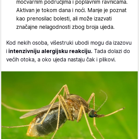
močvarnim područjima i poplavnim ravnicama.
Aktivan je tokom dana i noći. Manje je poznat
kao prenosilac bolesti, ali može izazvati
značajne nelagodnosti zbog broja ujeda.
Kod nekih osoba, višestruki ubodi mogu da izazovu
i
intenzivniju alergijsku reakciju.
Tada dolazi do
većih otoka, a oko ujeda nastaju čak i plikovi.