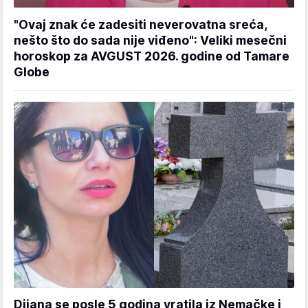
"Ovaj znak će zadesiti neverovatna sreća,
nešto što do sada nije viđeno": Veliki mesečni
horoskop za AVGUST 2026. godine od Tamare
Globe
Dijana se posle 5 godina vratila iz Nemačke i