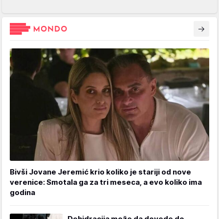
Bivši Jovane Jeremić krio koliko je stariji od nove
verenice: Smotala ga za tri meseca, a evo koliko ima
godina
Dehidracija može da dovede do