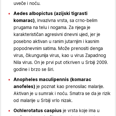
uveče i noću.
Aedes albopictus (azijski tigrasti
komarac)
, invazivna vrsta, sa crno-belim
prugama na telu i nogama. Za njega je
karakterističan agresivni dnevni ujed, jer je
posebno aktivan u ranim jutarnjim i kasnim
popodnevnim satima. Može prenositi denga
virus, čikungunija virus, kao u virus Zapadnog
Nila virus. On je prvi put otkriven u Srbiji 2009.
godine i brzo se širi.
Anopheles maculipennis (komarac
anofeles)
je poznat kao prenosilac malarije.
Aktivan je u sumrak i noću. Smatra se da je rizik
od malarije u Srbiji vrlo nizak.
Ochlerotatus caspius
je vrsta koje ima u