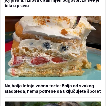
joj pisala: Iznova čitam njen odgovor, za sve je
bila u pravu
Najbolja letnja voćna torta: Bolja od svakog
sladoleda, nema potrebe da uključujete šporet