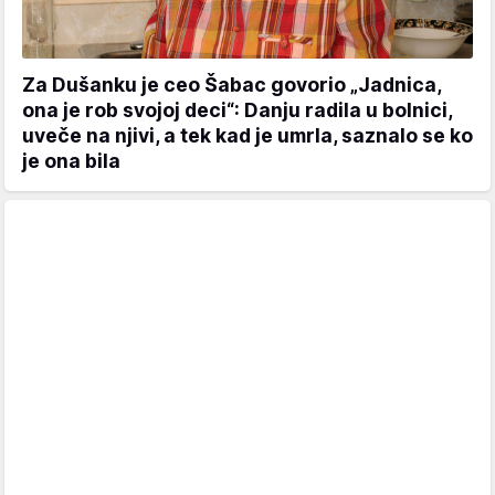
Za Dušanku je ceo Šabac govorio „Jadnica,
ona je rob svojoj deci“: Danju radila u bolnici,
uveče na njivi, a tek kad je umrla, saznalo se ko
je ona bila