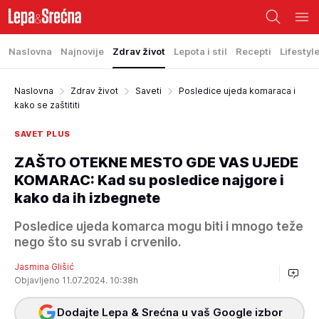
Naslovna
Najnovije
Zdrav život
Lepota i stil
Recepti
Lifestyl
Naslovna
Zdrav život
Saveti
Posledice ujeda komaraca i
kako se zaštititi
SAVET PLUS
ZAŠTO OTEKNE MESTO GDE VAS UJEDE
KOMARAC: Kad su posledice najgore i
kako da ih izbegnete
Posledice ujeda komarca mogu biti i mnogo teže
nego što su svrab i crvenilo.
Jasmina Glišić
Objavljeno 11.07.2024. 10:38h
Dodajte Lepa & Srećna u vaš Google izbor