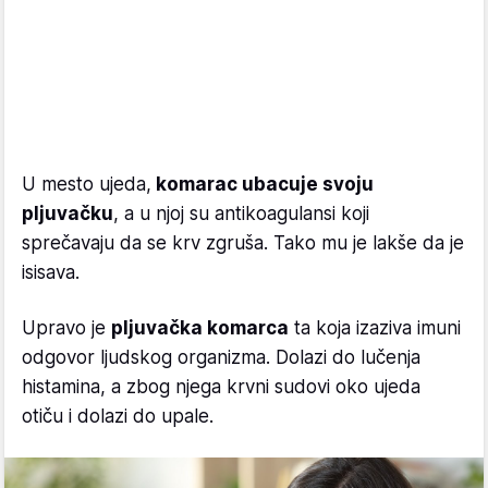
U mesto ujeda,
komarac ubacuje svoju
pljuvačku
, a u njoj su antikoagulansi koji
sprečavaju da se krv zgruša. Tako mu je lakše da je
isisava.
Upravo je
pljuvačka komarca
ta koja izaziva imuni
odgovor ljudskog organizma. Dolazi do lučenja
histamina, a zbog njega krvni sudovi oko ujeda
otiču i dolazi do upale.