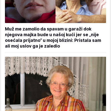
Muž me zamolio da spavam u garaži dok
njegova majka bude u našoj kući jer se „nije
osećala prijatno“ u mojoj blizini: Pristala sam
ali moj uslov ga je zaledio