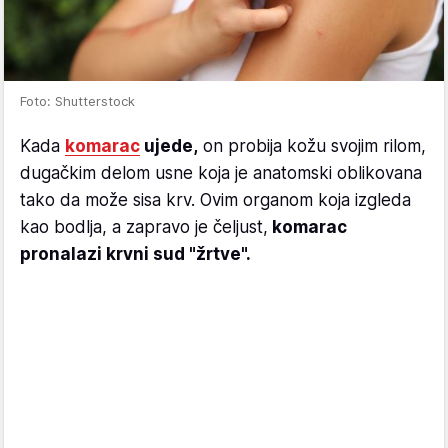
Foto: Shutterstock
Kada
komarac
ujede,
on probija kožu svojim rilom,
dugačkim delom usne koja je anatomski oblikovana
tako da može sisa krv. Ovim organom koja izgleda
kao bodlja, a zapravo je čeljust,
komarac
pronalazi krvni sud "žrtve".