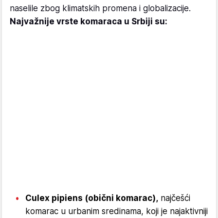
naselile zbog klimatskih promena i globalizacije.
Najvažnije vrste komaraca u Srbiji su:
Culex pipiens (obični komarac),
najčešći
komarac u urbanim sredinama, koji je najaktivniji