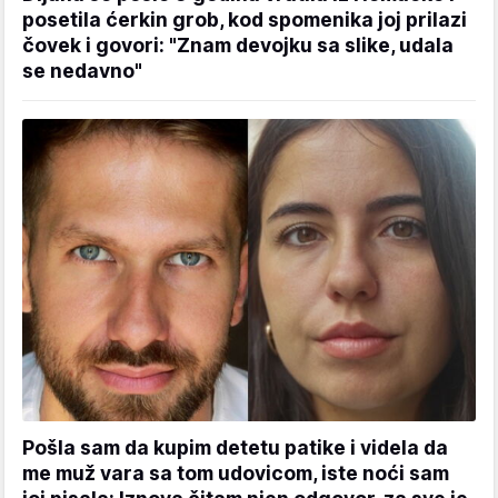
posetila ćerkin grob, kod spomenika joj prilazi
čovek i govori: "Znam devojku sa slike, udala
se nedavno"
Pošla sam da kupim detetu patike i videla da
me muž vara sa tom udovicom, iste noći sam