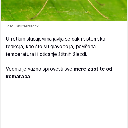
Foto: Shutterstock
U retkim slučajevima javlja se čak i sistemska
reakcija, kao što su glavobolja, povišena
temperatura ili oticanje štitnih žlezdi.
Veoma je važno sprovesti sve
mere zaštite od
komaraca: