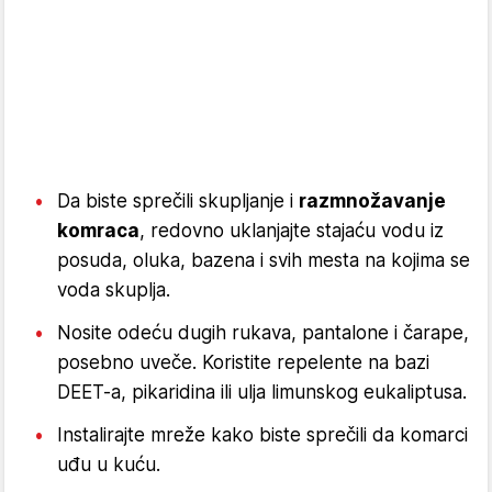
Da biste sprečili skupljanje i
razmnožavanje
komraca
, redovno uklanjajte stajaću vodu iz
posuda, oluka, bazena i svih mesta na kojima se
voda skuplja.
Nosite odeću dugih rukava, pantalone i čarape,
posebno uveče. Koristite repelente na bazi
DEET-a, pikaridina ili ulja limunskog eukaliptusa.
Instalirajte mreže kako biste sprečili da komarci
uđu u kuću.