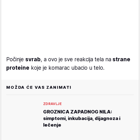
Počinje
svrab
, a ovo je sve reakcija tela na
strane
proteine
koje je komarac ubacio u telo.
MOŽDA ĆE VAS ZANIMATI
ZDRAVLJE
GROZNICA ZAPADNOG NILA:
simptomi, inkubacija, dijagnoza i
lečenje