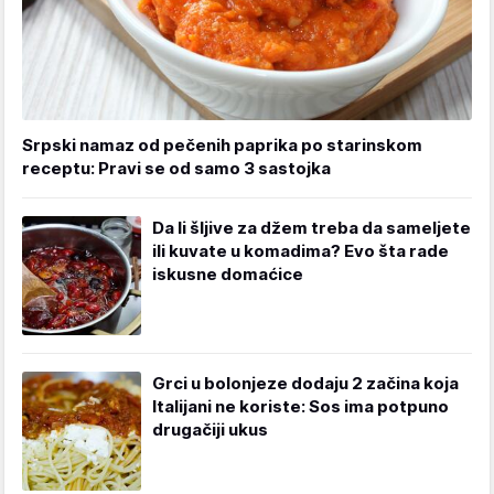
Srpski namaz od pečenih paprika po starinskom
receptu: Pravi se od samo 3 sastojka
Da li šljive za džem treba da sameljete
ili kuvate u komadima? Evo šta rade
iskusne domaćice
Grci u bolonjeze dodaju 2 začina koja
Italijani ne koriste: Sos ima potpuno
drugačiji ukus