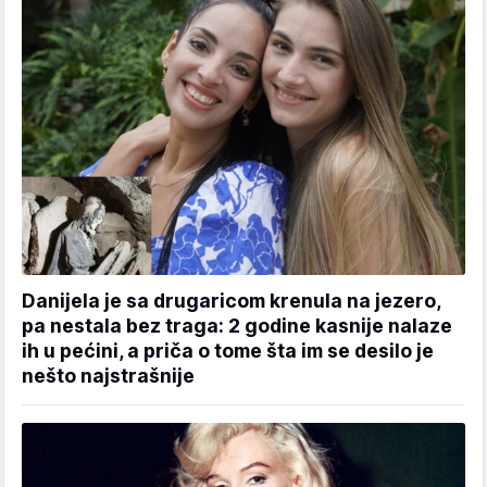
Danijela je sa drugaricom krenula na jezero,
pa nestala bez traga: 2 godine kasnije nalaze
ih u pećini, a priča o tome šta im se desilo je
nešto najstrašnije