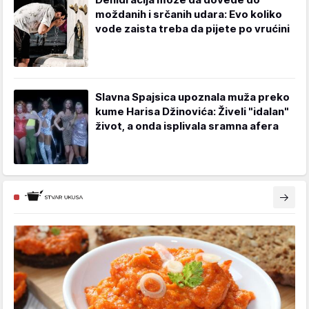
moždanih i srčanih udara: Evo koliko
vode zaista treba da pijete po vrućini
Slavna Spajsica upoznala muža preko
kume Harisa Džinovića: Živeli "idalan"
život, a onda isplivala sramna afera