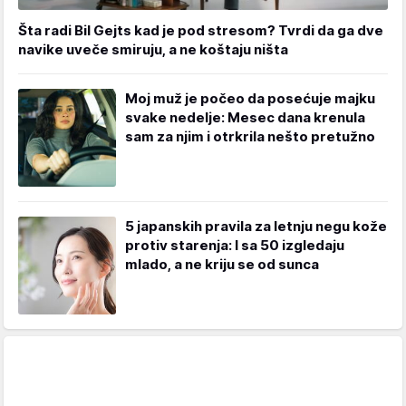
Šta radi Bil Gejts kad je pod stresom? Tvrdi da ga dve
navike uveče smiruju, a ne koštaju ništa
Moj muž je počeo da posećuje majku
svake nedelje: Mesec dana krenula
sam za njim i otrkrila nešto pretužno
5 japanskih pravila za letnju negu kože
protiv starenja: I sa 50 izgledaju
mlado, a ne kriju se od sunca