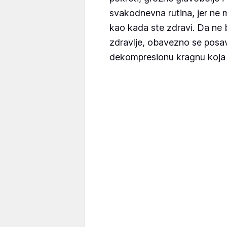
svakodnevna rutina, jer ne 
kao kada ste zdravi. Da ne b
zdravlje, obavezno se posav
dekompresionu kragnu koja