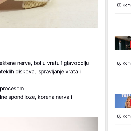
Kome
eštene nerve, bol u vratu i glavobolju
Kome
teklih diskova, ispravljanje vrata i
 procesom
lne spondiloze, korena nerva i
Kome