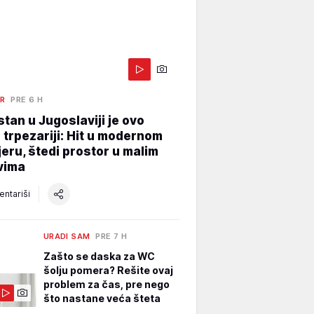
ER
PRE 6 H
stan u Jugoslaviji je ovo
 trpezariji: Hit u modernom
jeru, štedi prostor u malim
vima
ntariši
URADI SAM
PRE 7 H
Zašto se daska za WC
šolju pomera? Rešite ovaj
problem za čas, pre nego
što nastane veća šteta