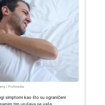
amy / Profimedia
ugi simptomi kao što su ograničeni
i samim tim urušava se vaša