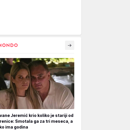
vane Jeremić krio koliko je stariji od
renice: Smotala ga za tri meseca, a
iko ima godina