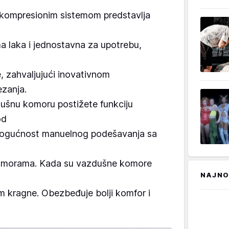
kompresionim sistemom predstavlja
ma laka i jednostavna za upotrebu,
, zahvaljujući inovativnom
ezanja.
šnu komoru postižete funkciju
od
mogućnost manuelnog podešavanja sa
komorama. Kada su vazdušne komore
NAJNO
m kragne. Obezbeđuje bolji komfor i