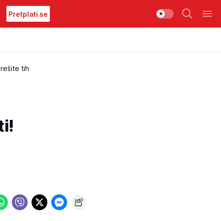
Pretplati se
ešite tih
i!