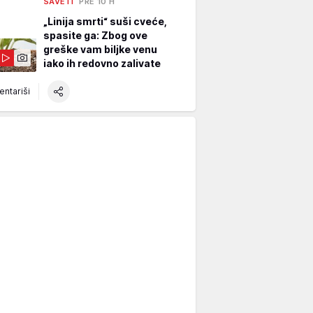
SAVETI
PRE 10 H
„Linija smrti“ suši cveće,
spasite ga: Zbog ove
greške vam biljke venu
iako ih redovno zalivate
ntariši