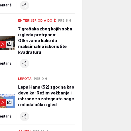
ntariši
ENTERIJER OD A DO Ž
PRE 8 H
7 grešaka zbog kojih soba
izgleda pretrpano:
Otkrivamo kako da
maksimalno iskoristite
kvadraturu
ntariši
LEPOTA
PRE 9 H
Lepa Hana (52) zgodna kao
devojka: Režim vežbanja i
ishrane za zategnute noge
i mladalački izgled
ntariši