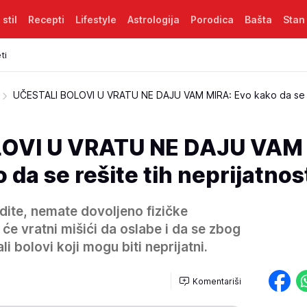
 stil
Recepti
Lifestyle
Astrologija
Porodica
Bašta
Stan
ti
UČESTALI BOLOVI U VRATU NE DAJU VAM MIRA: Evo kako da se r
OVI U VRATU NE DAJU VAM
da se rešite tih neprijatnost
ite, nemate dovoljeno fizičke
 će vratni mišići da oslabe i da se zbog
i bolovi koji mogu biti neprijatni.
Komentariši