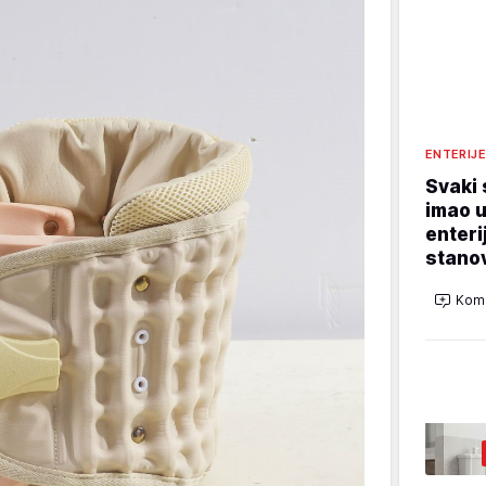
ENTERIJ
Svaki 
imao u
enteri
stano
Kome