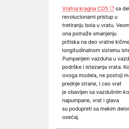
Vratna kragna CD5
sa de
revolucionarni pristup u
tretiranju bola u vratu. Veo
ona pomaže smanjenju
pritiska na deo vratne kičme
longitudinalnom sistemu ist
Pumpanjem vazduha u vazdu
podrške i istezanja vrata. K
ovoga modela, ne postoji 
prednje strane, i ceo vrat
je obavijen sa vazdušnim 
napumpane, vrat i glava
su podupreti sa mekim delo
osećaj.