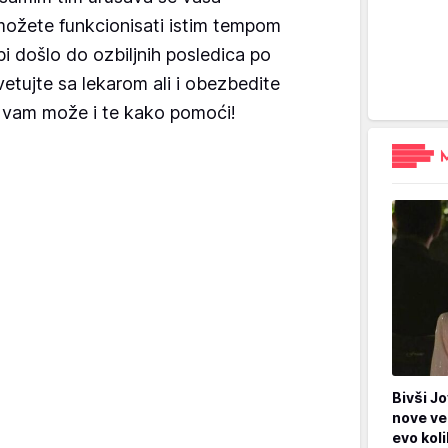
možete funkcionisati istim tempom
i došlo do ozbiljnih posledica po
etujte sa lekarom ali i obezbedite
 vam može i te kako pomoći!
Bivši Jo
nove ve
evo kol