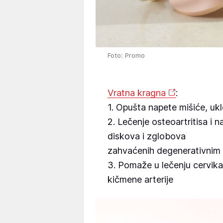
Foto: Promo
Vratna kragna
:
1. Opušta napete mišiće, ukl
2. Lečenje osteoartritisa i na
diskova i zglobova
zahvaćenih degenerativnim
3. Pomaže u lečenju cervika
kičmene arterije