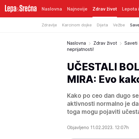
Naslovna
Najnovije
Zdrav život
Lepota i
Zdravlje
Karcinom dojke
Dijeta
Vežbe
Save
Naslovna
Zdrav život
Saveti
neprijatnosti!
UČESTALI BOL
MIRA: Evo kako 
Kako po ceo dan dugo sed
aktivnosti normalno je da
toga mogu pojaviti učestal
Objavljeno 11.02.2023. 12:07h