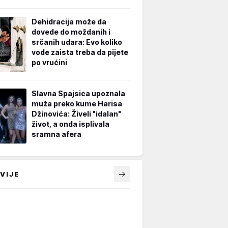
Dehidracija može da
dovede do moždanih i
srčanih udara: Evo koliko
vode zaista treba da pijete
po vrućini
Slavna Spajsica upoznala
muža preko kume Harisa
Džinovića: Živeli "idalan"
život, a onda isplivala
sramna afera
VIJE