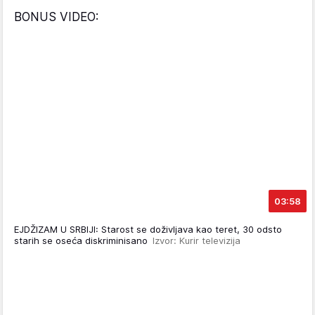
BONUS VIDEO:
03:58
EJDŽIZAM U SRBIJI: Starost se doživljava kao teret, 30 odsto
starih se oseća diskriminisano
Izvor: Kurir televizija