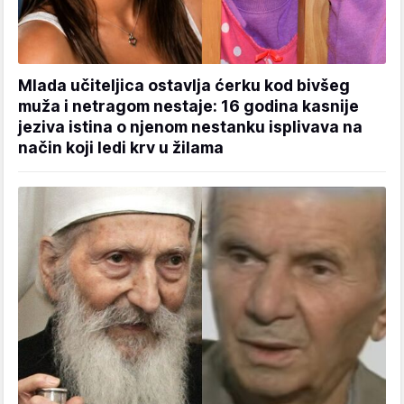
Mlada učiteljica ostavlja ćerku kod bivšeg
muža i netragom nestaje: 16 godina kasnije
jeziva istina o njenom nestanku isplivava na
način koji ledi krv u žilama