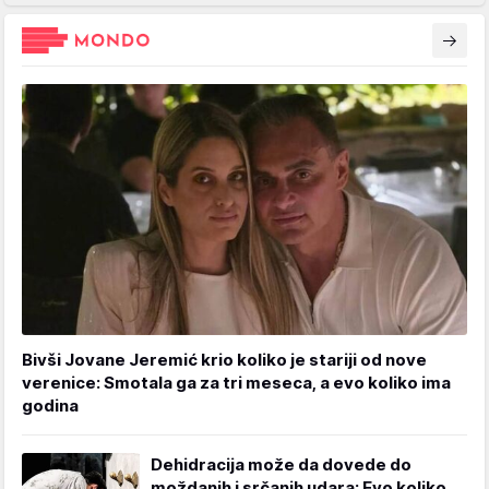
Bivši Jovane Jeremić krio koliko je stariji od nove
verenice: Smotala ga za tri meseca, a evo koliko ima
godina
Dehidracija može da dovede do
moždanih i srčanih udara: Evo koliko