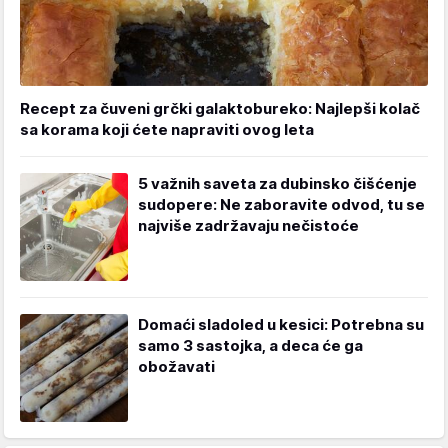
Recept za čuveni grčki galaktobureko: Najlepši kolač
sa korama koji ćete napraviti ovog leta
5 važnih saveta za dubinsko čišćenje
sudopere: Ne zaboravite odvod, tu se
najviše zadržavaju nečistoće
Domaći sladoled u kesici: Potrebna su
samo 3 sastojka, a deca će ga
obožavati