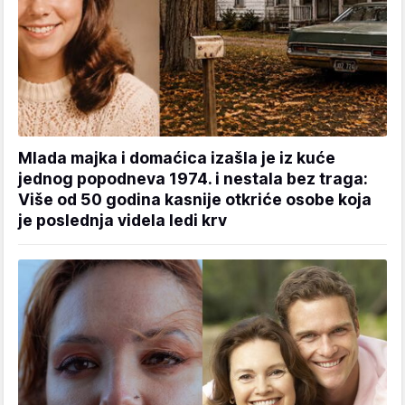
Mlada majka i domaćica izašla je iz kuće
jednog popodneva 1974. i nestala bez traga:
Više od 50 godina kasnije otkriće osobe koja
je poslednja videla ledi krv