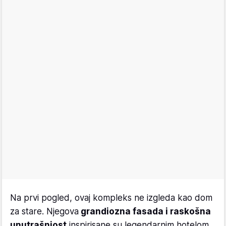
Na prvi pogled, ovaj kompleks ne izgleda kao dom
za stare. Njegova
grandiozna fasada i raskošna
unutrašnjost
inspirisane su legendarnim hotelom