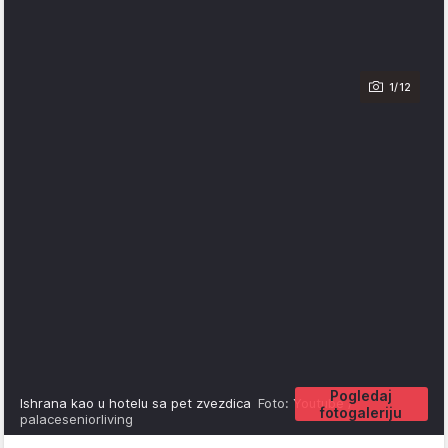
1/12
Pogledaj
Ishrana kao u hotelu sa pet zvezdica
Foto: Youtube /
fotogaleriju
palaceseniorliving