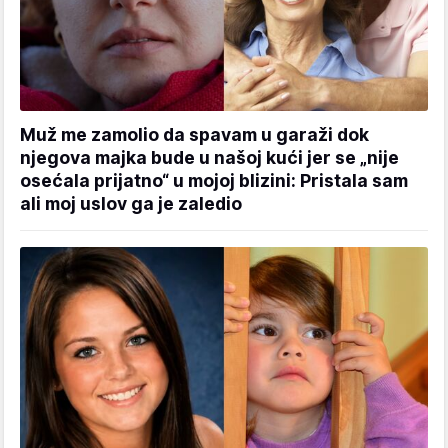
Muž me zamolio da spavam u garaži dok
njegova majka bude u našoj kući jer se „nije
osećala prijatno“ u mojoj blizini: Pristala sam
ali moj uslov ga je zaledio