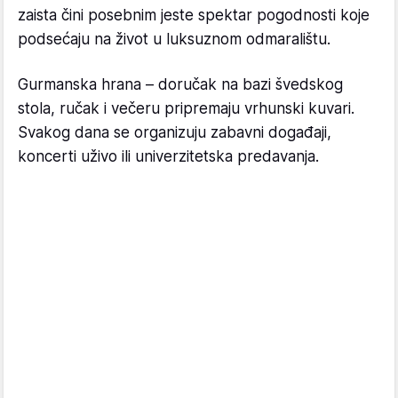
zaista čini posebnim jeste spektar pogodnosti koje
podsećaju na život u luksuznom odmaralištu.
Gurmanska hrana – doručak na bazi švedskog
stola, ručak i večeru pripremaju vrhunski kuvari.
Svakog dana se organizuju zabavni događaji,
koncerti uživo ili univerzitetska predavanja.