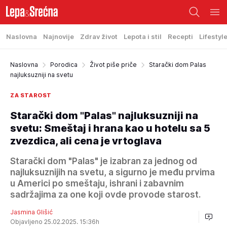
Naslovna
Najnovije
Zdrav život
Lepota i stil
Recepti
Lifestyl
Naslovna
Porodica
Život piše priče
Starački dom Palas
najluksuzniji na svetu
ZA STAROST
Starački dom "Palas" najluksuzniji na
svetu: Smeštaj i hrana kao u hotelu sa 5
zvezdica, ali cena je vrtoglava
Starački dom "Palas" je izabran za jednog od
najluksuznijih na svetu, a sigurno je među prvima
u Americi po smeštaju, ishrani i zabavnim
sadržajima za one koji ovde provode starost.
Jasmina Glišić
Objavljeno 25.02.2025. 15:36h