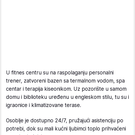
U fitnes centru su na raspolaganju personalni
trener, zatvoreni bazen sa termalnom vodom, spa
centar i terapija kiseonikom. Uz pozorište u samom
domu i biblioteku uređenu u engleskom stilu, tu su i
igraonice i klimatizovane terase.
Osoblje je dostupno 24/7, pružajući asistenciju po
potrebi, dok su mali kućni ljubimci toplo prihvaćeni