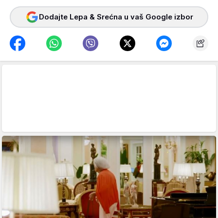
Dodajte Lepa & Srećna u vaš Google izbor