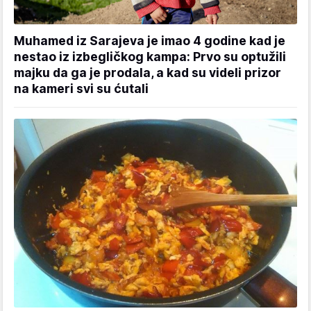
Muhamed iz Sarajeva je imao 4 godine kad je
nestao iz izbegličkog kampa: Prvo su optužili
majku da ga je prodala, a kad su videli prizor
na kameri svi su ćutali