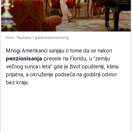
Foto: Youtube / palaceseniorliving
Mnogi Amerikanci sanjaju o tome da se nakon
penzionisanja
presele na Floridu, u "zemlju
večnog sunca i leta" gde je život opušteniji, klima
prijatna, a okruženje podseća na godišnji odmor
bez kraja.