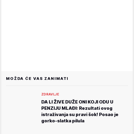
MOŽDA ĆE VAS ZANIMATI
ZDRAVLJE
DA LI ŽIVE DUŽE ONI KOJI ODU U
PENZIJU MLAĐI: Rezultati ovog
istraživanja su pravi šok! Posao je
gorko-slatka pilula