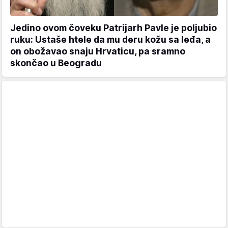
Jedino ovom čoveku Patrijarh Pavle je poljubio
ruku: Ustaše htele da mu deru kožu sa leđa, a
on obožavao snaju Hrvaticu, pa sramno
skončao u Beogradu