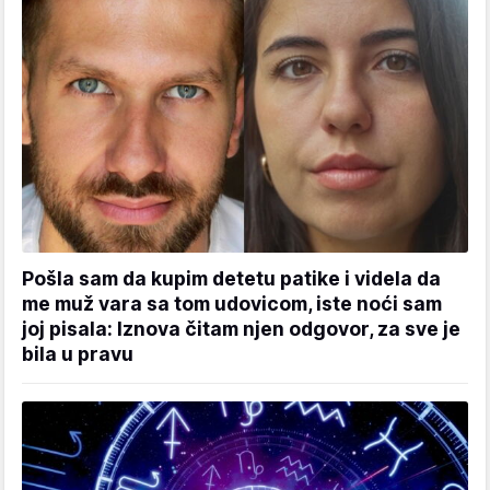
Pošla sam da kupim detetu patike i videla da
me muž vara sa tom udovicom, iste noći sam
joj pisala: Iznova čitam njen odgovor, za sve je
bila u pravu