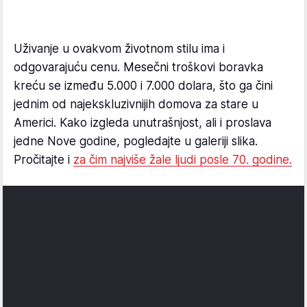
Uživanje u ovakvom životnom stilu ima i
odgovarajuću cenu. Mesečni troškovi boravka
kreću se između 5.000 i 7.000 dolara, što ga čini
jednim od najekskluzivnijih domova za stare u
Americi. Kako izgleda unutrašnjost, ali i proslava
jedne Nove godine, pogledajte u galeriji slika.
Pročitajte i
za čim najviše žale ljudi posle 70. godine.