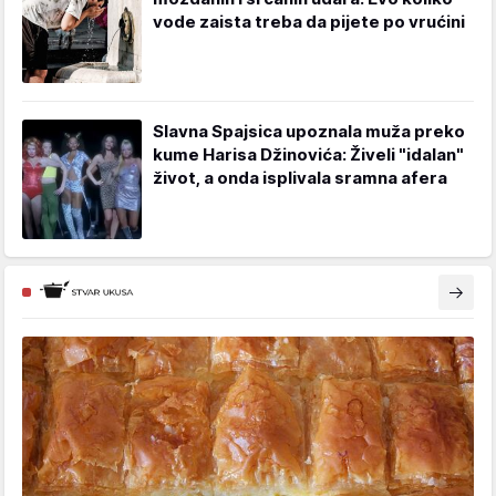
vode zaista treba da pijete po vrućini
Slavna Spajsica upoznala muža preko
kume Harisa Džinovića: Živeli "idalan"
život, a onda isplivala sramna afera