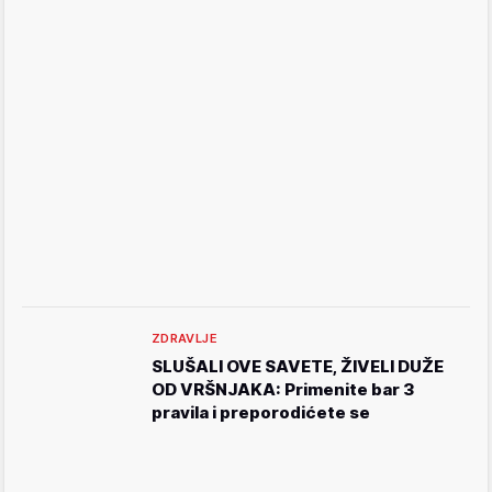
ZDRAVLJE
SLUŠALI OVE SAVETE, ŽIVELI DUŽE
OD VRŠNJAKA: Primenite bar 3
pravila i preporodićete se