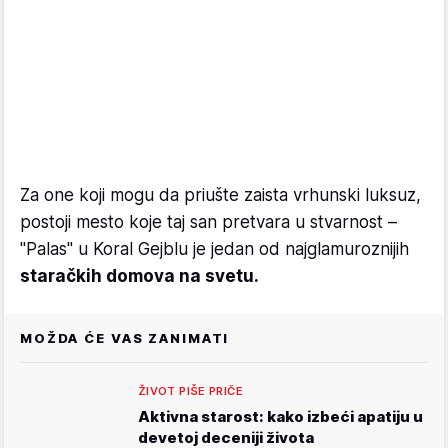
Za one koji mogu da priušte zaista vrhunski luksuz,
postoji mesto koje taj san pretvara u stvarnost –
"Palas" u Koral Gejblu je jedan od najglamuroznijih
staračkih domova na svetu.
MOŽDA ĆE VAS ZANIMATI
ŽIVOT PIŠE PRIČE
Aktivna starost: kako izbeći apatiju u
devetoj deceniji života