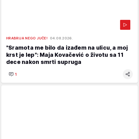
HRABRIJA NEGO JUČE!
04.08.2026.
"Sramota me bilo da izađem na ulicu, a moj
krst je lep": Maja Kovačević o životu sa 11
dece nakon smrti supruga
1