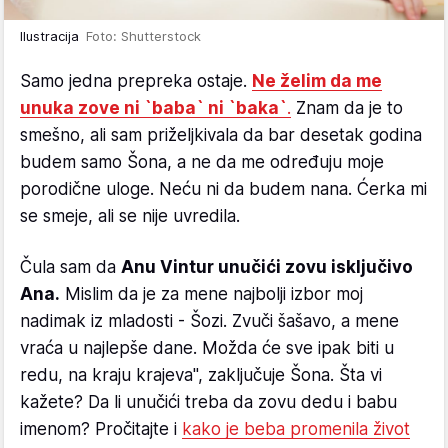
Ilustracija
Foto: Shutterstock
Samo jedna prepreka ostaje.
Ne želim da me
unuka zove ni `baba` ni `baka`
.
Znam da je to
smešno, ali sam priželjkivala da bar desetak godina
budem samo Šona, a ne da me određuju moje
porodične uloge. Neću ni da budem nana. Ćerka mi
se smeje, ali se nije uvredila.
Čula sam da
Anu Vintur unučići zovu isključivo
Ana.
Mislim da je za mene najbolji izbor moj
nadimak iz mladosti - Šozi. Zvuči šašavo, a mene
vraća u najlepše dane. Možda će sve ipak biti u
redu, na kraju krajeva", zaključuje Šona. Šta vi
kažete? Da li unučići treba da zovu dedu i babu
imenom? Pročitajte i
kako je beba promenila život