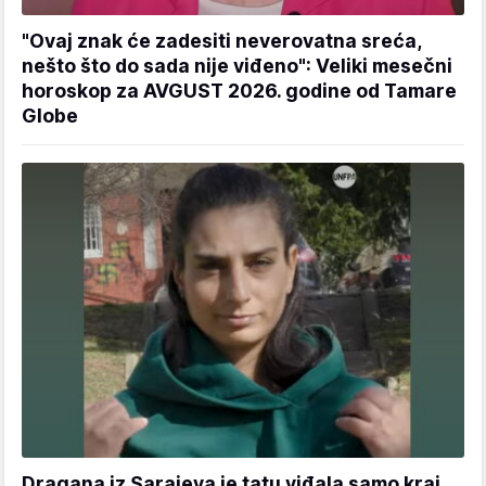
"Ovaj znak će zadesiti neverovatna sreća,
nešto što do sada nije viđeno": Veliki mesečni
horoskop za AVGUST 2026. godine od Tamare
Globe
Dragana iz Sarajeva je tatu viđala samo kraj