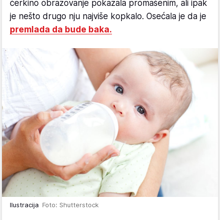
ćerkino obrazovanje pokazala promašenim, ali ipak
je nešto drugo nju najviše kopkalo. Osećala je da je
premlada da bude baka.
Ilustracija
Foto: Shutterstock