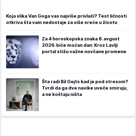
Koja slika Van Goga vas najviše privlači? Test ličnosti
otkriva šta vam nedostaje za više sreće u životu
Za 4 horoskopska znaka 8. avgust
2026. biće moćan dan: Kroz Lavlji
portal stižu važne novčane promene
Šta radi Bil Gejts kad je pod stresom?
Tvrdi da ga dve navike uveče smiruju,
a ne koštaju ništa