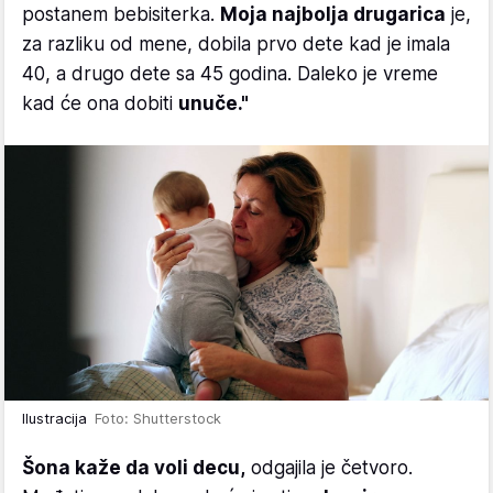
postanem bebisiterka.
Moja najbolja drugarica
je,
za razliku od mene, dobila prvo dete kad je imala
40, a drugo dete sa 45 godina. Daleko je vreme
kad će ona dobiti
unuče."
Ilustracija
Foto: Shutterstock
Šona kaže da voli decu,
odgajila je četvoro.