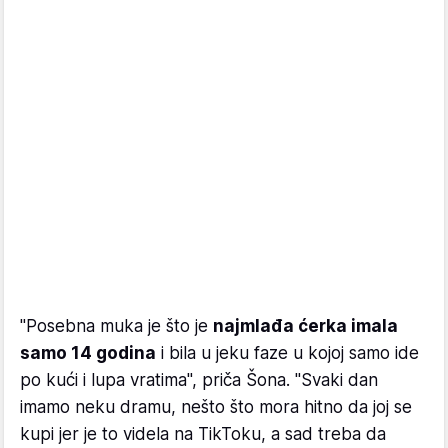
"Posebna muka je što je
najmlađa ćerka imala
samo 14 godina
i bila u jeku faze u kojoj samo ide
po kući i lupa vratima", priča Šona. "Svaki dan
imamo neku dramu, nešto što mora hitno da joj se
kupi jer je to videla na TikToku, a sad treba da