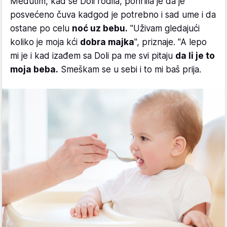
Međutim, kad se Doli rodila, pohrlila je da je
posvećeno čuva kadgod je potrebno i sad ume i da
ostane po celu
noć uz bebu.
"Uživam gledajući
koliko je moja kći
dobra majka
", priznaje. "A lepo
mi je i kad izađem sa Doli pa me svi pitaju
da li je to
moja beba.
Smeškam se u sebi i to mi baš prija.