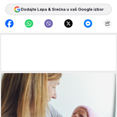
Dodajte Lepa & Srećna u vaš Google izbor