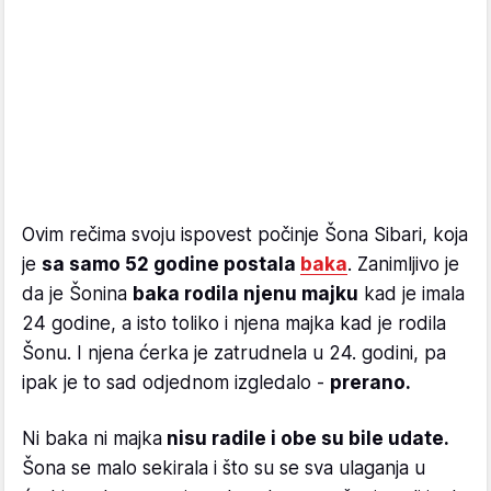
Ovim rečima svoju ispovest počinje Šona Sibari, koja
je
sa samo 52 godine postala
baka
. Zanimljivo je
da je Šonina
baka rodila njenu majku
kad je imala
24 godine, a isto toliko i njena majka kad je rodila
Šonu. I njena ćerka je zatrudnela u 24. godini, pa
ipak je to sad odjednom izgledalo -
prerano.
Ni baka ni majka
nisu radile i obe su bile udate.
Šona se malo sekirala i što su se sva ulaganja u