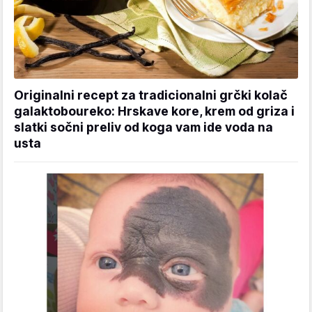
Originalni recept za tradicionalni grčki kolač
galaktoboureko: Hrskave kore, krem od griza i
slatki sočni preliv od koga vam ide voda na
usta