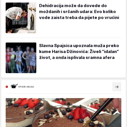
Dehidracija može da dovede do
moždanih i srčanih udara: Evo koliko
vode zaista treba da pijete po vrućini
Slavna Spajsica upoznala muža preko
kume Harisa Džinovića: Živeli "idalan"
život, a onda isplivala sramna afera