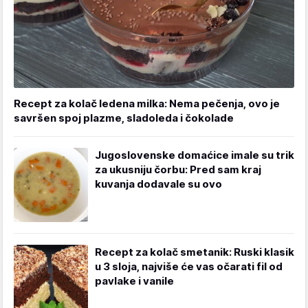
Recept za kolač ledena milka: Nema pečenja, ovo je
savršen spoj plazme, sladoleda i čokolade
Jugoslovenske domaćice imale su trik
za ukusniju čorbu: Pred sam kraj
kuvanja dodavale su ovo
Recept za kolač smetanik: Ruski klasik
u 3 sloja, najviše će vas očarati fil od
pavlake i vanile