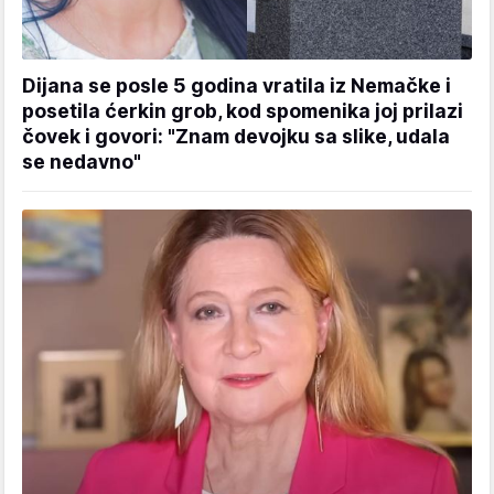
Dijana se posle 5 godina vratila iz Nemačke i
posetila ćerkin grob, kod spomenika joj prilazi
čovek i govori: "Znam devojku sa slike, udala
se nedavno"