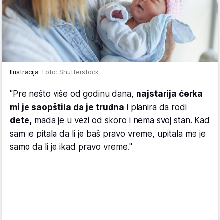
Ilustracija
Foto: Shutterstock
"Pre nešto više od godinu dana,
najstarija ćerka
mi je saopštila da je trudna
i planira da rodi
dete,
mada je u vezi od skoro i nema svoj stan. Kad
sam je pitala da li je baš pravo vreme, upitala me je
samo da li je ikad pravo vreme."