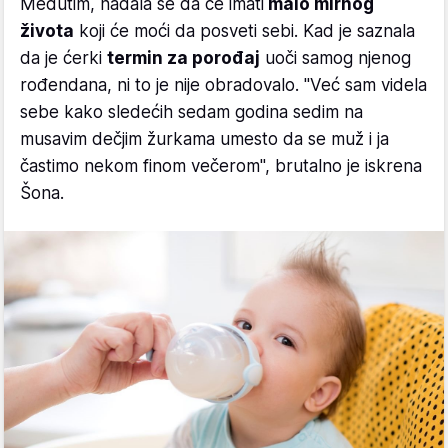
Međutim, nadala se da će imati
malo mirnog
života
koji će moći da posveti sebi. Kad je saznala
da je ćerki
termin za porođaj
uoči samog njenog
rođendana, ni to je nije obradovalo. "Već sam videla
sebe kako sledećih sedam godina sedim na
musavim dečjim žurkama umesto da se muž i ja
častimo nekom finom večerom", brutalno je iskrena
Šona.