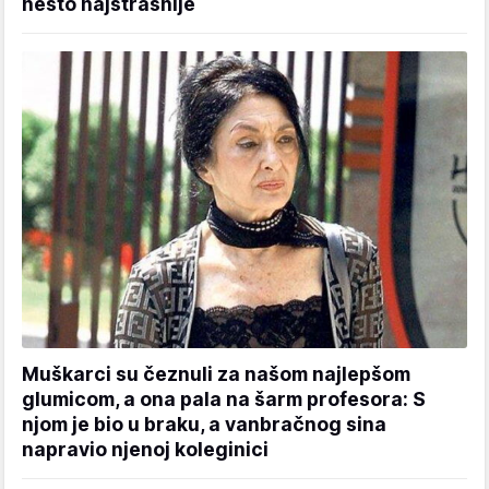
nešto najstrašnije
Muškarci su čeznuli za našom najlepšom
glumicom, a ona pala na šarm profesora: S
njom je bio u braku, a vanbračnog sina
napravio njenoj koleginici