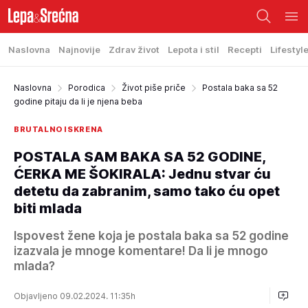
Naslovna
Najnovije
Zdrav život
Lepota i stil
Recepti
Lifestyl
Naslovna
Porodica
Život piše priče
Postala baka sa 52
godine pitaju da li je njena beba
BRUTALNO ISKRENA
POSTALA SAM BAKA SA 52 GODINE,
ĆERKA ME ŠOKIRALA: Jednu stvar ću
detetu da zabranim, samo tako ću opet
biti mlada
Ispovest žene koja je postala baka sa 52 godine
izazvala je mnoge komentare! Da li je mnogo
mlada?
Objavljeno 09.02.2024. 11:35h