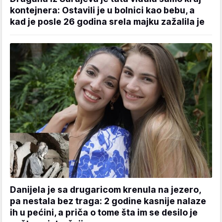
kontejnera: Ostavili je u bolnici kao bebu, a
kad je posle 26 godina srela majku zažalila je
Danijela je sa drugaricom krenula na jezero,
pa nestala bez traga: 2 godine kasnije nalaze
ih u pećini, a priča o tome šta im se desilo je