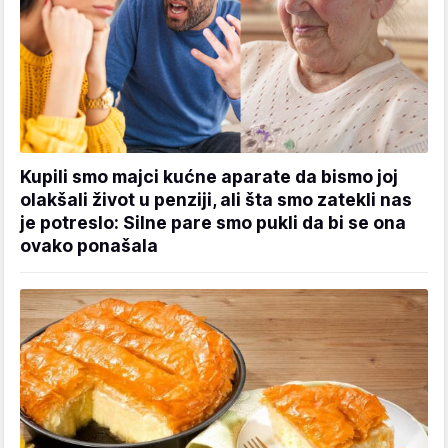
Kupili smo majci kućne aparate da bismo joj
olakšali život u penziji, ali šta smo zatekli nas
je potreslo: Silne pare smo pukli da bi se ona
ovako ponašala