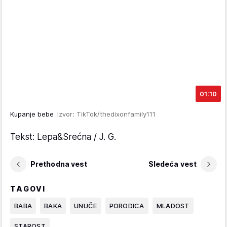
01:10
Kupanje bebe
Izvor: TikTok/thedixonfamily111
Tekst: Lepa&Srećna / J. G.
Prethodna vest
Sledeća vest
TAGOVI
BABA
BAKA
UNUČE
PORODICA
MLADOST
STAROST