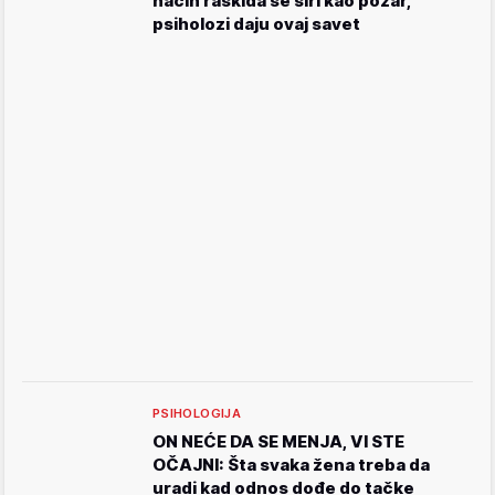
način raskida se širi kao požar,
psiholozi daju ovaj savet
PSIHOLOGIJA
ON NEĆE DA SE MENJA, VI STE
OČAJNI: Šta svaka žena treba da
uradi kad odnos dođe do tačke