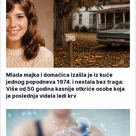
Mlada majka i domaćica izašla je iz kuće
jednog popodneva 1974. i nestala bez traga:
Više od 50 godina kasnije otkriće osobe koja
je poslednja videla ledi krv