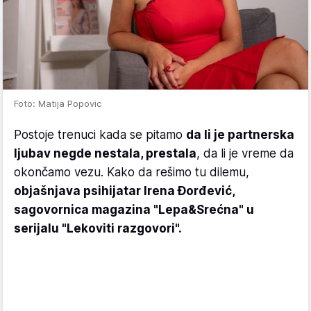
Foto: Matija Popovic
Postoje trenuci kada se pitamo
da li je partnerska
ljubav negde nestala, prestala
, da li je vreme da
okončamo vezu. Kako da rešimo tu dilemu,
objašnjava psihijatar Irena Đorđević,
sagovornica magazina "Lepa&Srećna" u
serijalu "Lekoviti razgovori".