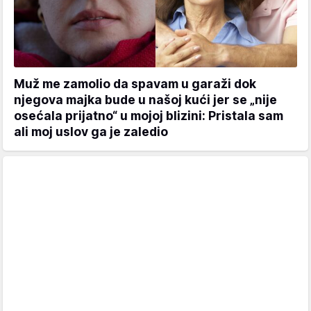
Muž me zamolio da spavam u garaži dok
njegova majka bude u našoj kući jer se „nije
osećala prijatno“ u mojoj blizini: Pristala sam
ali moj uslov ga je zaledio