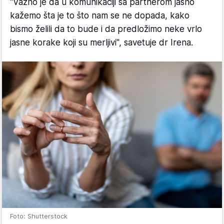
"Važno je da u komunikaciji sa partnerom jasno
kažemo šta je to što nam se ne dopada, kako
bismo želili da to bude i da predložimo neke vrlo
jasne korake koji su merljivi", savetuje dr Irena.
Foto: Shutterstock