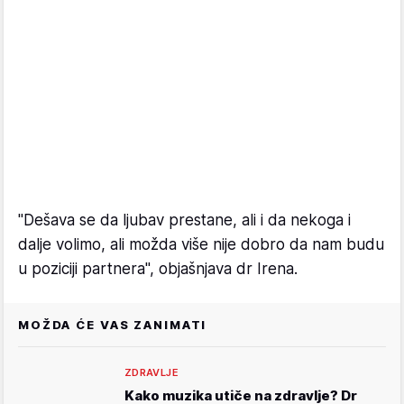
"Dešava se da ljubav prestane, ali i da nekoga i
dalje volimo, ali možda više nije dobro da nam budu
u poziciji partnera", objašnjava dr Irena.
MOŽDA ĆE VAS ZANIMATI
ZDRAVLJE
Kako muzika utiče na zdravlje? Dr