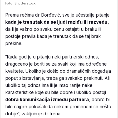
Foto: Shutterstock
Prema rečima dr Đorđević, sve je učestalije pitanje
kada je trenutak da se ljudi raziđu ili razvedu,
da li je važno po svaku cenu ostajati u braku ili
postoje pravila kada je trenutak da se taj brak
prekine.
"Kada god je u pitanju neki partnerski odnos,
dragoceno je boriti se za svaki koji ima određene
kvalitete. Ukoliko je došlo do dramatičnih događaja
poput zlostavljanja, treba ga svakako prekinuti. Ali
ukoliko taj odnos ima ili je imao ranije neke
karakteristike koje su bile dobre i ukoliko postoji
dobra komunikacija između partnera,
dobro bi
bilo najpre pokušati da nekom promenom se nešto
dobije", zaključuje dr Irena.