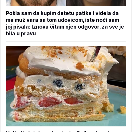
Pošla sam da kupim detetu patike i videla da
me muž vara sa tom udovicom, iste noći sam
joj pisala: Iznova čitam njen odgovor, za sve je
bila u pravu