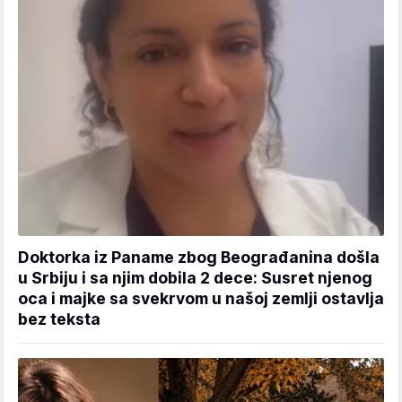
Doktorka iz Paname zbog Beograđanina došla
u Srbiju i sa njim dobila 2 dece: Susret njenog
oca i majke sa svekrvom u našoj zemlji ostavlja
bez teksta