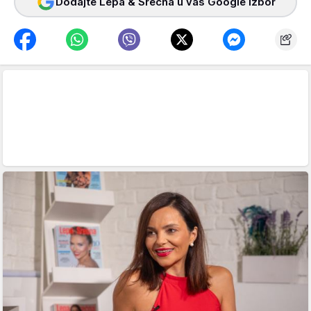
Dodajte Lepa & Srećna u vaš Google izbor