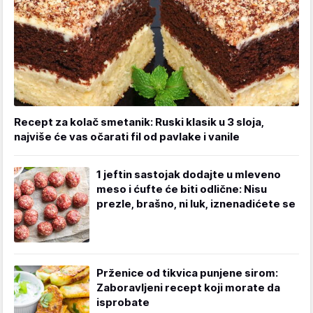
Recept za kolač smetanik: Ruski klasik u 3 sloja,
najviše će vas očarati fil od pavlake i vanile
1 jeftin sastojak dodajte u mleveno
meso i ćufte će biti odlične: Nisu
prezle, brašno, ni luk, iznenadićete se
Prženice od tikvica punjene sirom:
Zaboravljeni recept koji morate da
isprobate