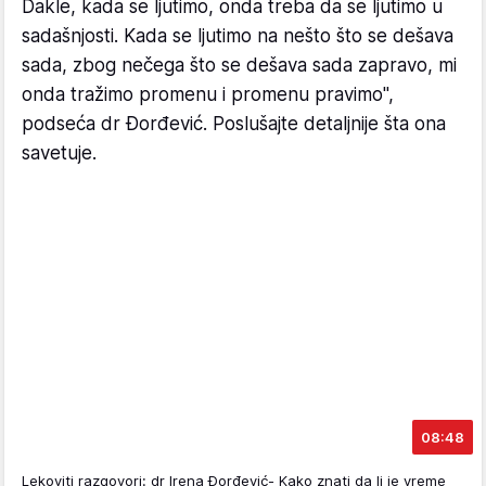
Dakle, kada se ljutimo, onda treba da se ljutimo u
sadašnjosti. Kada se ljutimo na nešto što se dešava
sada, zbog nečega što se dešava sada zapravo, mi
onda tražimo promenu i promenu pravimo",
podseća dr Đorđević. Poslušajte detaljnije šta ona
savetuje.
08:48
Lekoviti razgovori: dr Irena Đorđević- Kako znati da li je vreme