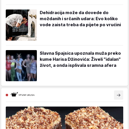
Dehidracija može da dovede do
moždanih i srčanih udara: Evo koliko
vode zaista treba da pijete po vrućini
Slavna Spajsica upoznala muža preko
kume Harisa Džinovića: Živeli "idalan"
život, a onda isplivala sramna afera