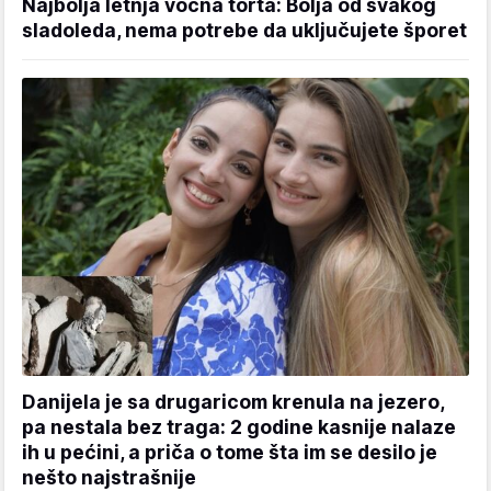
Najbolja letnja voćna torta: Bolja od svakog
sladoleda, nema potrebe da uključujete šporet
Danijela je sa drugaricom krenula na jezero,
pa nestala bez traga: 2 godine kasnije nalaze
ih u pećini, a priča o tome šta im se desilo je
nešto najstrašnije