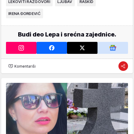
LEKOVITI RAZGOVORI
LJUBAV
RASKID
IRENA ĐORĐEVIĆ
Budi deo Lepa i srećna zajednice.
Komentariši