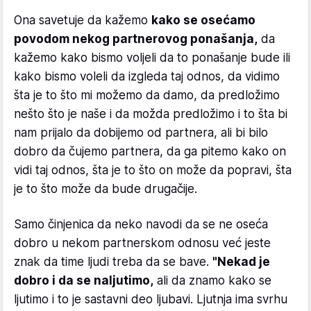
Ona savetuje da kažemo
kako se osećamo
povodom nekog partnerovog ponašanja,
da
kažemo kako bismo voljeli da to ponašanje bude ili
kako bismo voleli da izgleda taj odnos, da vidimo
šta je to što mi možemo da damo, da predložimo
nešto što je naše i da možda predložimo i to šta bi
nam prijalo da dobijemo od partnera, ali bi bilo
dobro da čujemo partnera, da ga pitemo kako on
vidi taj odnos, šta je to što on može da popravi, šta
je to što može da bude drugačije.
Samo činjenica da neko navodi da se ne oseća
dobro u nekom partnerskom odnosu već jeste
znak da time ljudi treba da se bave.
"Nekad je
dobro i da se naljutimo,
ali da znamo kako se
ljutimo i to je sastavni deo ljubavi. Ljutnja ima svrhu