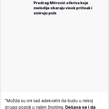
Predrag Mitrović otkriva koje
melodije obaraju visok pritisak i
smiruju puls
"Možda su oni sad adekvatni da budu u nekoj
drugoj poziciji u našim životima.
Dešava se i da