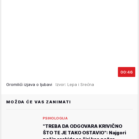
00:46
Gromilići izjava o ljubavi
Izvor: Lepa i Srećna
MOŽDA ĆE VAS ZANIMATI
PSIHOLOGIJA
"TREBA DA ODGOVARA KRIVIČNO
ŠTO TE JE TAKO OSTAVIO": Najgori