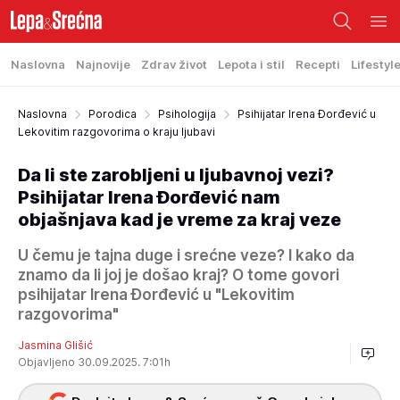
Naslovna
Najnovije
Zdrav život
Lepota i stil
Recepti
Lifestyl
Naslovna
Porodica
Psihologija
Psihijatar Irena Đorđević u
Lekovitim razgovorima o kraju ljubavi
Da li ste zarobljeni u ljubavnoj vezi?
Psihijatar Irena Đorđević nam
objašnjava kad je vreme za kraj veze
U čemu je tajna duge i srećne veze? I kako da
znamo da li joj je došao kraj? O tome govori
psihijatar Irena Đorđević u "Lekovitim
razgovorima"
Jasmina Glišić
Objavljeno 30.09.2025. 7:01h