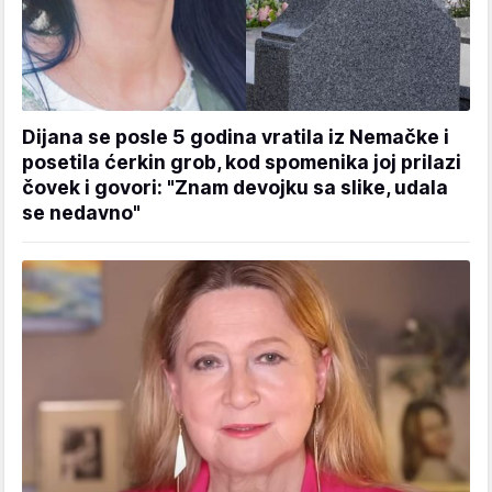
Dijana se posle 5 godina vratila iz Nemačke i
posetila ćerkin grob, kod spomenika joj prilazi
čovek i govori: "Znam devojku sa slike, udala
se nedavno"