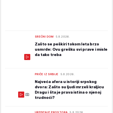
SREĆNI DOM
5.8.2026.
Zašto se peškiri tokom leta brzo
usmrde: Ovu grešku svi prave i misle
da tako treba
PRIČE IZ SRBIJE
5.8.2026.
Najveća afera u istoriji srpskog
dvora: Zašto su ljudi mrzeli kraljicu
Dragu i šta je prava istina o njenoj
trudnoći?
UREĐENJE PROSTORA
5.8.2026.