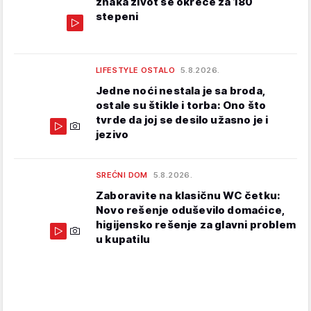
znaka život se okreće za 180
stepeni
LIFESTYLE OSTALO
5.8.2026.
Jedne noći nestala je sa broda,
ostale su štikle i torba: Ono što
tvrde da joj se desilo užasno je i
jezivo
SREĆNI DOM
5.8.2026.
Zaboravite na klasičnu WC četku:
Novo rešenje oduševilo domaćice,
higijensko rešenje za glavni problem
u kupatilu