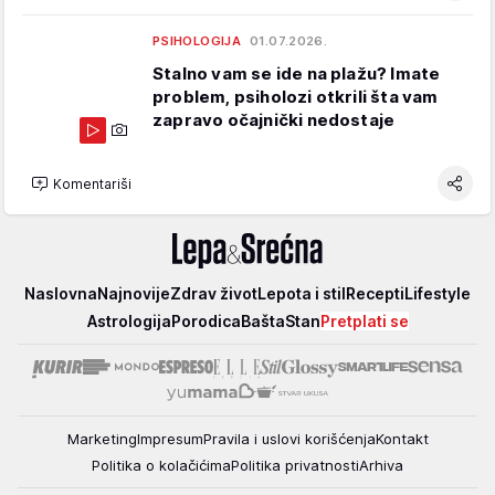
PSIHOLOGIJA
01.07.2026.
Stalno vam se ide na plažu? Imate
problem, psiholozi otkrili šta vam
zapravo očajnički nedostaje
Komentariši
Lepa
Naslovna
Najnovije
Zdrav život
Lepota i stil
Recepti
Lifestyle
i
Astrologija
Porodica
Bašta
Stan
Pretplati se
srećna
Marketing
Impresum
Pravila i uslovi korišćenja
Kontakt
Politika o kolačićima
Politika privatnosti
Arhiva