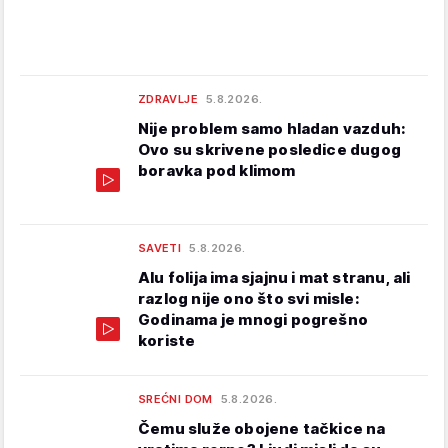
ZDRAVLJE
5.8.2026.
Nije problem samo hladan vazduh:
Ovo su skrivene posledice dugog
boravka pod klimom
SAVETI
5.8.2026.
Alu folija ima sjajnu i mat stranu, ali
razlog nije ono što svi misle:
Godinama je mnogi pogrešno
koriste
SREĆNI DOM
5.8.2026.
Čemu služe obojene tačkice na