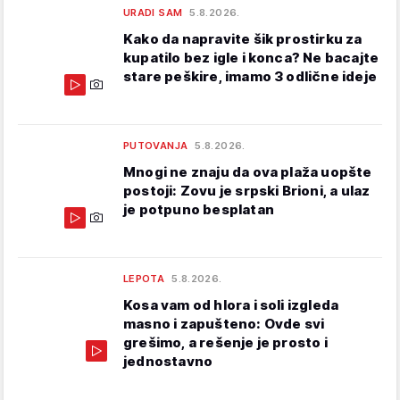
URADI SAM
5.8.2026.
Kako da napravite šik prostirku za
kupatilo bez igle i konca? Ne bacajte
stare peškire, imamo 3 odlične ideje
PUTOVANJA
5.8.2026.
Mnogi ne znaju da ova plaža uopšte
postoji: Zovu je srpski Brioni, a ulaz
je potpuno besplatan
LEPOTA
5.8.2026.
Kosa vam od hlora i soli izgleda
masno i zapušteno: Ovde svi
grešimo, a rešenje je prosto i
jednostavno