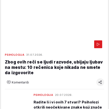
PSIHOLOGIJA
31.07.2026.
Zbog ovih reči se ljudi razvode, ubijaju ljubav
na mestu: 10 rečenica koje nikada ne smete
da izgovorite
Komentariši
PSIHOLOGIJA
20.07.2026.
Radite li i vi ovih 7 stvari? Psiholozi
otkrili neočekivane znake koji znače