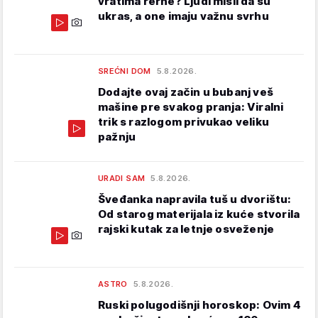
vratima rerne? Ljudi misli da su
ukras, a one imaju važnu svrhu
SREĆNI DOM
5.8.2026.
Dodajte ovaj začin u bubanj veš
mašine pre svakog pranja: Viralni
trik s razlogom privukao veliku
pažnju
URADI SAM
5.8.2026.
Šveđanka napravila tuš u dvorištu:
Od starog materijala iz kuće stvorila
rajski kutak za letnje osveženje
ASTRO
5.8.2026.
Ruski polugodišnji horoskop: Ovim 4