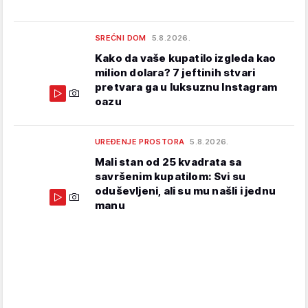
SREĆNI DOM
5.8.2026.
Kako da vaše kupatilo izgleda kao
milion dolara? 7 jeftinih stvari
pretvara ga u luksuznu Instagram
oazu
UREĐENJE PROSTORA
5.8.2026.
Mali stan od 25 kvadrata sa
savršenim kupatilom: Svi su
oduševljeni, ali su mu našli i jednu
manu