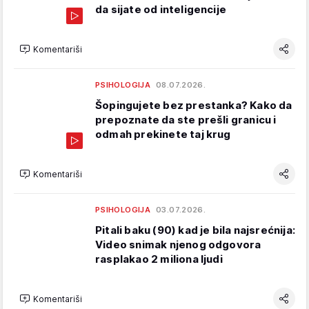
da sijate od inteligencije
Komentariši
PSIHOLOGIJA
08.07.2026.
Šopingujete bez prestanka? Kako da
prepoznate da ste prešli granicu i
odmah prekinete taj krug
Komentariši
PSIHOLOGIJA
03.07.2026.
Pitali baku (90) kad je bila najsrećnija:
Video snimak njenog odgovora
rasplakao 2 miliona ljudi
Komentariši