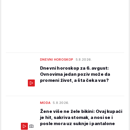
DNEVNI HOROSKOP
5.8.2026.
Dnevni horoskop za 6. avgust:
Ovnovima jedan poziv može da
promeni život, a šta čeka vas?
MODA
5.8.2026.
Žene više ne žele bikini: Ovaj kupaći
je hit, sakriva stomak, a nosi se i
posle mora uz suknje i pantalone