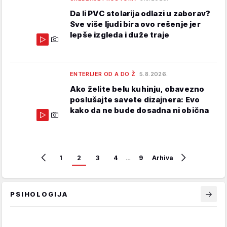
Da li PVC stolarija odlazi u zaborav?
Sve više ljudi bira ovo rešenje jer
lepše izgleda i duže traje
ENTERIJER OD A DO Ž
5.8.2026.
Ako želite belu kuhinju, obavezno
poslušajte savete dizajnera: Evo
kako da ne bude dosadna ni obična
1
2
3
4
…
9
Arhiva
PSIHOLOGIJA