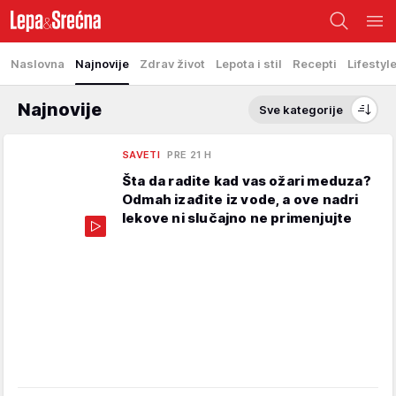
Naslovna
Najnovije
Zdrav život
Lepota i stil
Recepti
Lifestyl
Najnovije
Sve kategorije
SAVETI
PRE 21 H
Šta da radite kad vas ožari meduza?
Odmah izađite iz vode, a ove nadri
lekove ni slučajno ne primenjujte