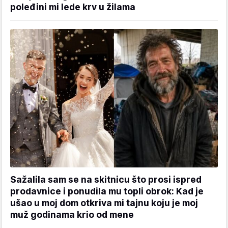
poleđini mi lede krv u žilama
Sažalila sam se na skitnicu što prosi ispred
prodavnice i ponudila mu topli obrok: Kad je
ušao u moj dom otkriva mi tajnu koju je moj
muž godinama krio od mene