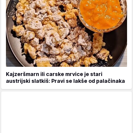
Kajzeršmarn ili carske mrvice je stari
austrijski slatkiš: Pravi se lakše od palačinaka