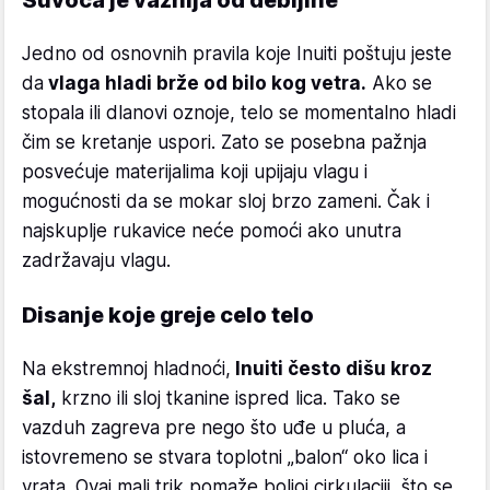
Suvoća je važnija od debljine
Jedno od osnovnih pravila koje Inuiti poštuju jeste
da
vlaga hladi brže od bilo kog vetra.
Ako se
stopala ili dlanovi oznoje, telo se momentalno hladi
čim se kretanje uspori. Zato se posebna pažnja
posvećuje materijalima koji upijaju vlagu i
mogućnosti da se mokar sloj brzo zameni. Čak i
najskuplje rukavice neće pomoći ako unutra
zadržavaju vlagu.
Disanje koje greje celo telo
Na ekstremnoj hladnoći,
Inuiti često dišu kroz
šal,
krzno ili sloj tkanine ispred lica. Tako se
vazduh zagreva pre nego što uđe u pluća, a
istovremeno se stvara toplotni „balon“ oko lica i
vrata. Ovaj mali trik pomaže boljoj cirkulaciji, što se