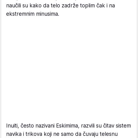
naučili su kako da telo zadrže toplim čak i na
ekstremnim minusima.
Inuiti, često nazivani Eskimima, razvili su čitav sistem
navika i trikova koji ne samo da čuvaju telesnu