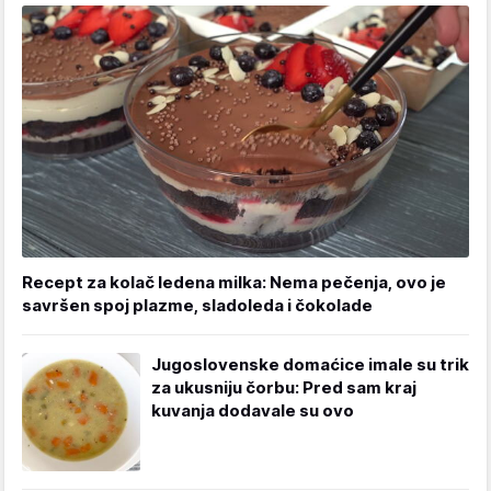
Recept za kolač ledena milka: Nema pečenja, ovo je
savršen spoj plazme, sladoleda i čokolade
Jugoslovenske domaćice imale su trik
za ukusniju čorbu: Pred sam kraj
kuvanja dodavale su ovo