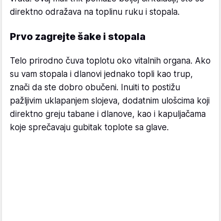
direktno odražava na toplinu ruku i stopala.
Prvo zagrejte šake i stopala
Telo prirodno čuva toplotu oko vitalnih organa. Ako
su vam stopala i dlanovi jednako topli kao trup,
znači da ste dobro obučeni. Inuiti to postižu
pažljivim uklapanjem slojeva, dodatnim ulošcima koji
direktno greju tabane i dlanove, kao i kapuljačama
koje sprečavaju gubitak toplote sa glave.