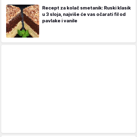
Recept za kolač smetanik: Ruski klasik
u 3 sloja, najviše će vas očarati fil od
pavlake i vanile