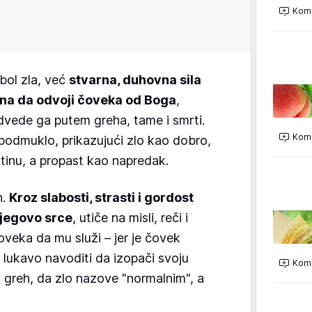
Kome
bol zla, već
stvarna, duhovna sila
ina da odvoji čoveka od Boga
,
dvede ga putem greha, tame i smrti.
Kome
podmuklo, prikazujući zlo kao dobro,
stinu, a propast kao napredak.
h.
Kroz slabosti, strasti i gordost
njegovo srce
, utiče na misli, reči i
oveka da mu služi – jer je čovek
 lukavo navoditi da izopači svoju
Kome
 greh, da zlo nazove "normalnim", a