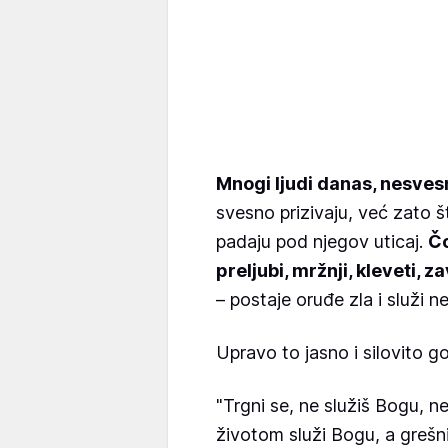
Mnogi ljudi danas, nesves
svesno prizivaju, već zato 
padaju pod njegov uticaj.
Čo
preljubi, mržnji, kleveti, za
– postaje oruđe zla i služi n
Upravo to jasno i silovito g
"Trgni se, ne služiš Bogu, 
životom služi Bogu, a grešn