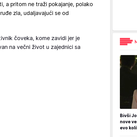
ti, a pritom ne traži pokajanje, polako
ruđe zla, udaljavajući se od
tivnik čoveka, kome zavidi jer je
van na večni život u zajednici sa
Bivši Jo
nove ve
evo kol