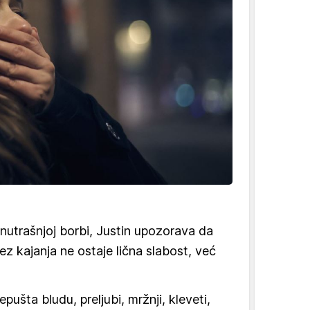
utrašnjoj borbi, Justin upozorava da
ez kajanja ne ostaje lična slabost, već
pušta bludu, preljubi, mržnji, kleveti,