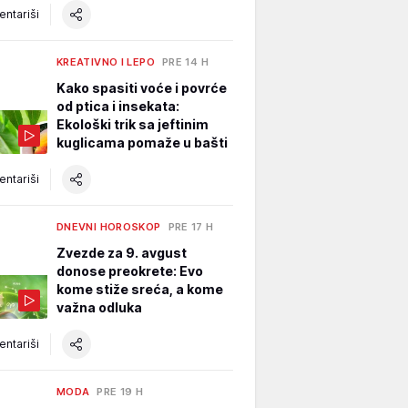
ntariši
KREATIVNO I LEPO
PRE 14 H
Kako spasiti voće i povrće
od ptica i insekata:
Ekološki trik sa jeftinim
kuglicama pomaže u bašti
ntariši
DNEVNI HOROSKOP
PRE 17 H
Zvezde za 9. avgust
donose preokrete: Evo
kome stiže sreća, a kome
važna odluka
ntariši
MODA
PRE 19 H