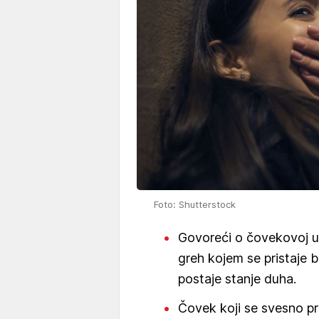
Foto: Shutterstock
Govoreći o čovekovoj un
greh kojem se pristaje b
postaje stanje duha.
Čovek koji se svesno pre