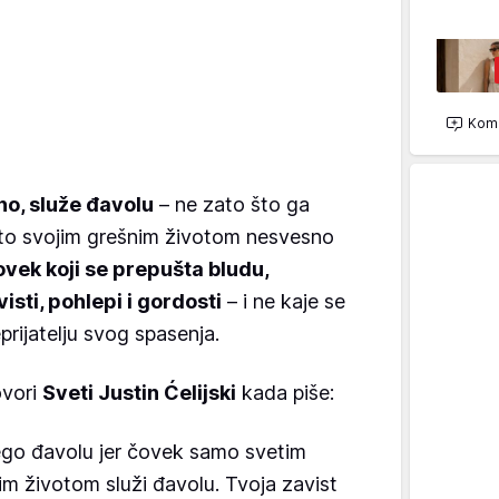
Kome
no, služe đavolu
– ne zato što ga
što svojim grešnim životom nesvesno
vek koji se prepušta bludu,
visti, pohlepi i gordosti
– i ne kaje se
eprijatelju svog spasenja.
ovori
Sveti Justin Ćelijski
kada piše:
nego đavolu jer čovek samo svetim
im životom služi đavolu. Tvoja zavist