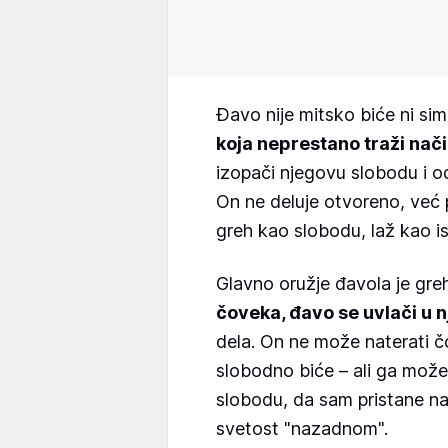
Đavo nije mitsko biće ni sim
koja neprestano traži nač
izopači njegovu slobodu i o
On ne deluje otvoreno, već 
greh kao slobodu, laž kao i
Glavno oružje đavola je gre
čoveka, đavo se uvlači u 
dela. On ne može naterati č
slobodno biće – ali ga može
slobodu, da sam pristane na
svetost "nazadnom".