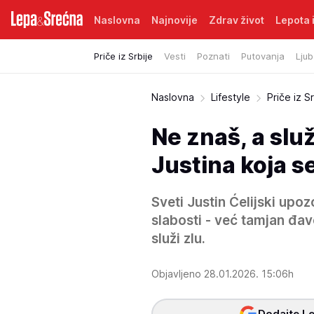
Naslovna
Najnovije
Zdrav život
Lepota i
Priče iz Srbije
Vesti
Poznati
Putovanja
Ljub
Naslovna
Lifestyle
Priče iz Sr
Ne znaš, a sl
Justina koja s
Sveti Justin Ćelijski upoz
slabosti - već tamjan đa
služi zlu.
Objavljeno 28.01.2026. 15:06h
Dodajte Le