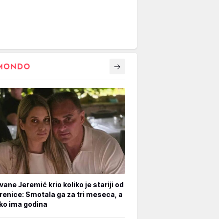
vane Jeremić krio koliko je stariji od
renice: Smotala ga za tri meseca, a
iko ima godina