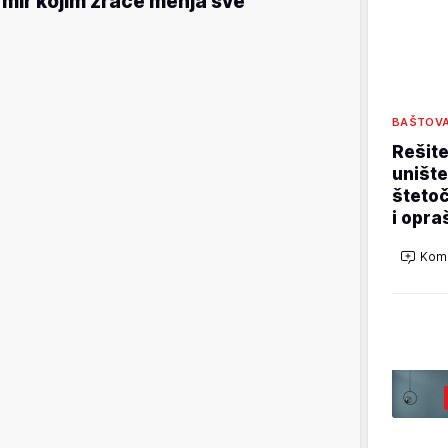
 mir kojim zrače menja sve
BAŠTOV
Rešit
unište
štetoč
i opra
Kome