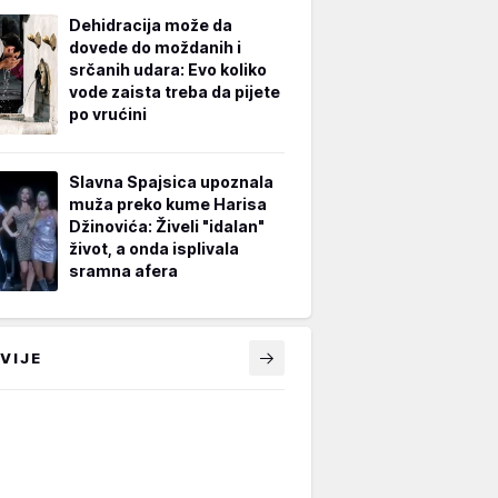
Dehidracija može da
dovede do moždanih i
srčanih udara: Evo koliko
vode zaista treba da pijete
po vrućini
Slavna Spajsica upoznala
muža preko kume Harisa
Džinovića: Živeli "idalan"
život, a onda isplivala
sramna afera
VIJE