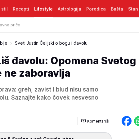
 stil
Recepti
Lifestyle
Astrologija
Porodica
Bašta
Stan
avne priče
bije
Sveti Justin Ćelijski o bogu i đavolu
užiš đavolu: Opomena Svetog
e ne zaboravlja
orava: greh, zavist i blud nisu samo
volu. Saznajte kako čovek nesvesno
Komentariši
pa & Srećna u vaš Google izbor