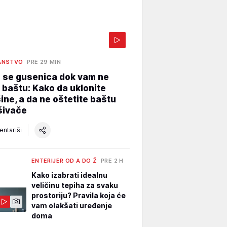
ANSTVO
PRE 29 MIN
e se gusenica dok vam ne
 baštu: Kako da uklonite
ine, a da ne oštetite baštu
šivače
ntariši
ENTERIJER OD A DO Ž
PRE 2 H
Kako izabrati idealnu
veličinu tepiha za svaku
prostoriju? Pravila koja će
vam olakšati uređenje
doma