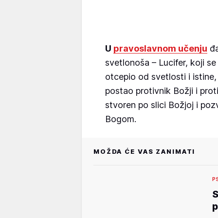
U
pravoslavnom učenju
đa
svetlonoša – Lucifer, koji s
otcepio od svetlosti i istine,
postao protivnik Božji i prot
stvoren po slici Božjoj i poz
Bogom.
MOŽDA ĆE VAS ZANIMATI
P
S
p