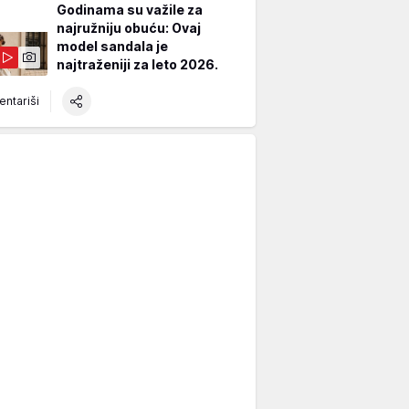
Godinama su važile za
najružniju obuću: Ovaj
model sandala je
najtraženiji za leto 2026.
ntariši