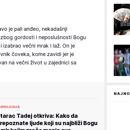
vo je pali anđeo, nekadašnji
e zbog gordosti i neposlušnosti Bogu
 i izabrao večni mrak i laž. On je
ivnik čoveka, kome zavidi jer je
van na večni život u zajednici sa
NAJNO
SIHOLOGIJA
tarac Tadej otkriva: Kako da
repoznate ljude koji su najbliži Bogu