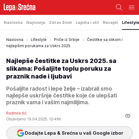
Naslovna
Najnovije
Zdrav život
Lepota i stil
Recepti
Lifestyl
Naslovna
Lifestyle
Priče iz Srbije
Čestitke sa slikom i
najlepšim porukama za Uskrs 2025
Najlepše čestitke za Uskrs 2025. sa
slikama: Pošaljite toplu poruku za
praznik nade i ljubavi
Pošaljite radost i lepe želje – izabrali smo
najlepše uskršnje čestitke koje će ulepšati
praznik vama i vašim najmilijima.
Radmila Ilić
Objavljeno 19.04.2025. 12:49h
Dodajte Lepa & Srećna u vaš Google izbor