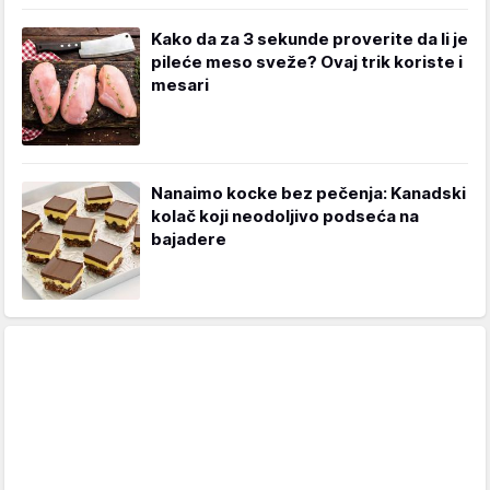
Kako da za 3 sekunde proverite da li je
pileće meso sveže? Ovaj trik koriste i
mesari
Nanaimo kocke bez pečenja: Kanadski
kolač koji neodoljivo podseća na
bajadere