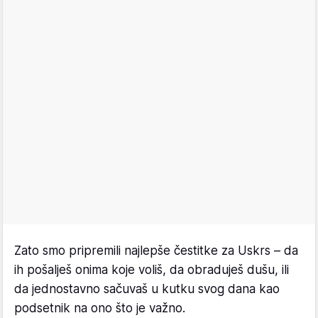
Zato smo pripremili najlepše čestitke za Uskrs – da
ih pošalješ onima koje voliš, da obraduješ dušu, ili
da jednostavno sačuvaš u kutku svog dana kao
podsetnik na ono što je važno.