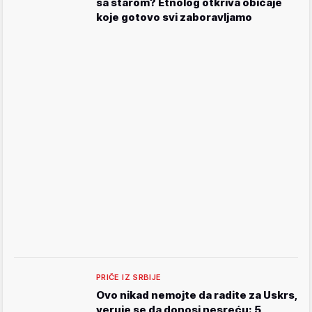
sa starom? Etnolog otkriva običaje
koje gotovo svi zaboravljamo
PRIČE IZ SRBIJE
Ovo nikad nemojte da radite za Uskrs,
veruje se da donosi nesreću: 5