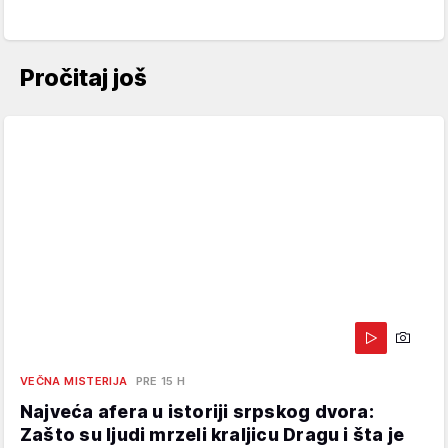
Pročitaj još
VEČNA MISTERIJA
PRE 15 H
Najveća afera u istoriji srpskog dvora:
Zašto su ljudi mrzeli kraljicu Dragu i šta je