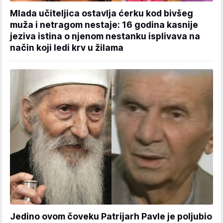
Mlada učiteljica ostavlja ćerku kod bivšeg
muža i netragom nestaje: 16 godina kasnije
jeziva istina o njenom nestanku isplivava na
način koji ledi krv u žilama
Jedino ovom čoveku Patrijarh Pavle je poljubio