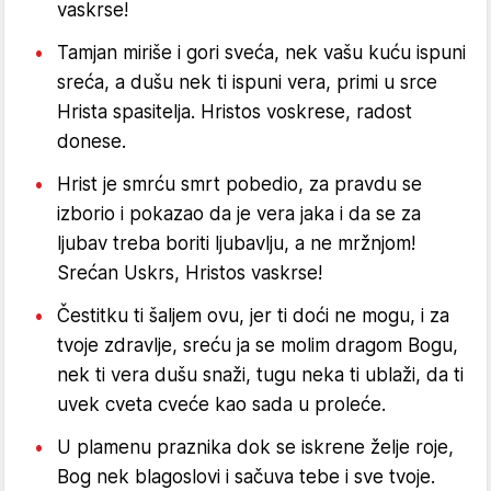
vaskrse!
Tamjan miriše i gori sveća, nek vašu kuću ispuni
sreća, a dušu nek ti ispuni vera, primi u srce
Hrista spasitelja. Hristos voskrese, radost
donese.
Hrist je smrću smrt pobedio, za pravdu se
izborio i pokazao da je vera jaka i da se za
ljubav treba boriti ljubavlju, a ne mržnjom!
Srećan Uskrs, Hristos vaskrse!
Čestitku ti šaljem ovu, jer ti doći ne mogu, i za
tvoje zdravlje, sreću ja se molim dragom Bogu,
nek ti vera dušu snaži, tugu neka ti ublaži, da ti
uvek cveta cveće kao sada u proleće.
U plamenu praznika dok se iskrene želje roje,
Bog nek blagoslovi i sačuva tebe i sve tvoje.