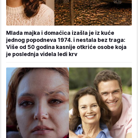
Mlada majka i domaćica izašla je iz kuće
jednog popodneva 1974. i nestala bez traga:
Više od 50 godina kasnije otkriće osobe koja
je poslednja videla ledi krv