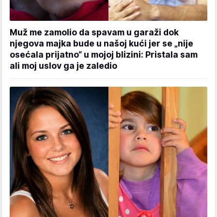
Muž me zamolio da spavam u garaži dok
njegova majka bude u našoj kući jer se „nije
osećala prijatno“ u mojoj blizini: Pristala sam
ali moj uslov ga je zaledio