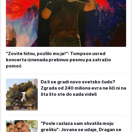
"Zovite hitnu, pozlilo mu je!": Tompson usred
koncerta iznenada prekinuo pesmu pa zatražio
pomoć
Da li se gradi novo svetsko čudo?
Zgrada od 240 miliona evra ne liči ni na
šta što ste do sada videli
"Posle razlaza sam shvatila moju
grešku": Jovana se udaje, Dragan se