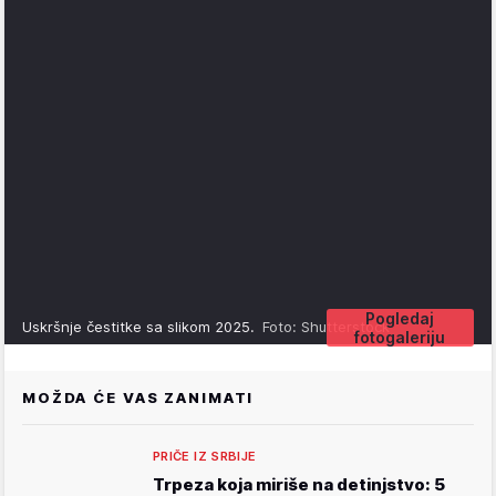
Pogledaj
Uskršnje čestitke sa slikom 2025.
Foto: Shutterstock
fotogaleriju
MOŽDA ĆE VAS ZANIMATI
PRIČE IZ SRBIJE
Trpeza koja miriše na detinjstvo: 5