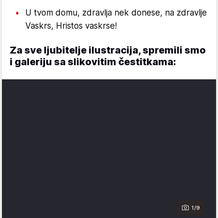
U tvom domu, zdravlja nek donese, na zdravlje
Vaskrs, Hristos vaskrse!
Za sve ljubitelje ilustracija, spremili smo
i galeriju sa slikovitim čestitkama:
1/9