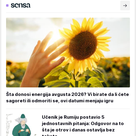
Šta donosi energija avgusta 2026? Vi birate da li ćete
sagoreti ili odmoriti se, ovi datumi menjaju igru
Učenik je Rumiju postavio 5
jednostavnih pitanja: Odgovor na to
šta je otrov i danas ostavlja bez