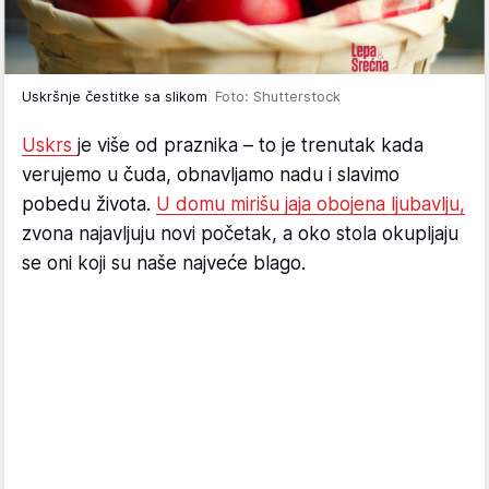
Uskršnje čestitke sa slikom
Foto: Shutterstock
Uskrs
je više od praznika – to je trenutak kada
verujemo u čuda, obnavljamo nadu i slavimo
pobedu života.
U domu mirišu jaja obojena ljubavlju,
zvona najavljuju novi početak, a oko stola okupljaju
se oni koji su naše najveće blago.