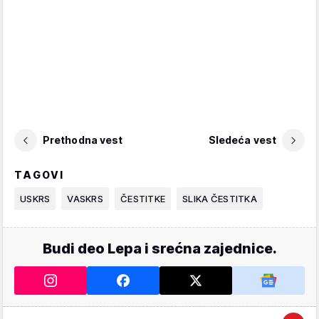
Prethodna vest
Sledeća vest
TAGOVI
USKRS
VASKRS
ČESTITKE
SLIKA ČESTITKA
Budi deo Lepa i srećna zajednice.