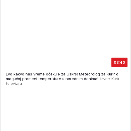
03:40
Evo kakvo nas vreme očekuje za Uskrs! Meteorolog za Kurir o
mogućoj promeni temperature u narednim danima!
Izvor: Kurir
televizija