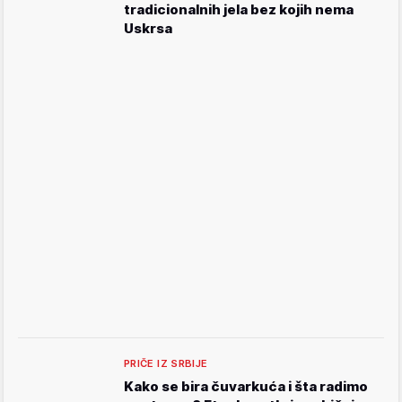
tradicionalnih jela bez kojih nema
Uskrsa
PRIČE IZ SRBIJE
Kako se bira čuvarkuća i šta radimo