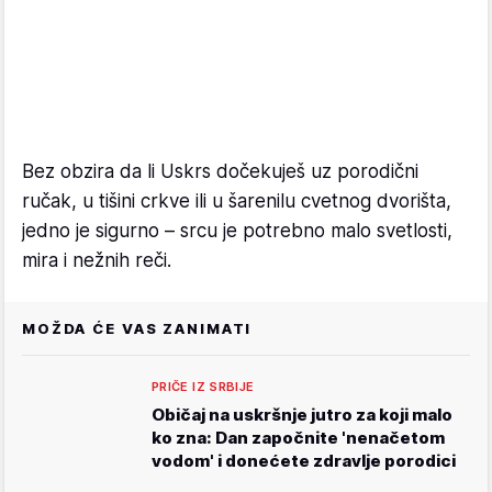
Bez obzira da li Uskrs dočekuješ uz porodični
ručak, u tišini crkve ili u šarenilu cvetnog dvorišta,
jedno je sigurno – srcu je potrebno malo svetlosti,
mira i nežnih reči.
MOŽDA ĆE VAS ZANIMATI
PRIČE IZ SRBIJE
Običaj na uskršnje jutro za koji malo
ko zna: Dan započnite 'nenačetom
vodom' i donećete zdravlje porodici