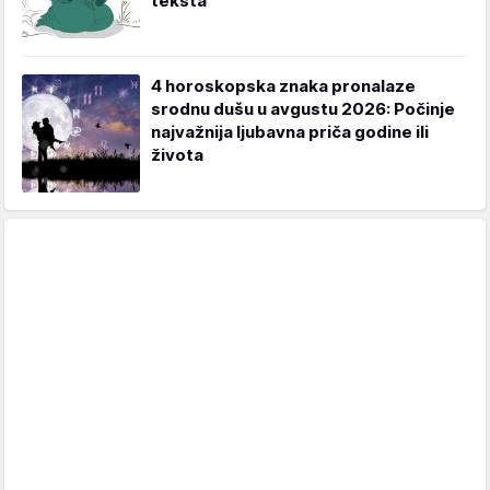
teksta
4 horoskopska znaka pronalaze
srodnu dušu u avgustu 2026: Počinje
najvažnija ljubavna priča godine ili
života