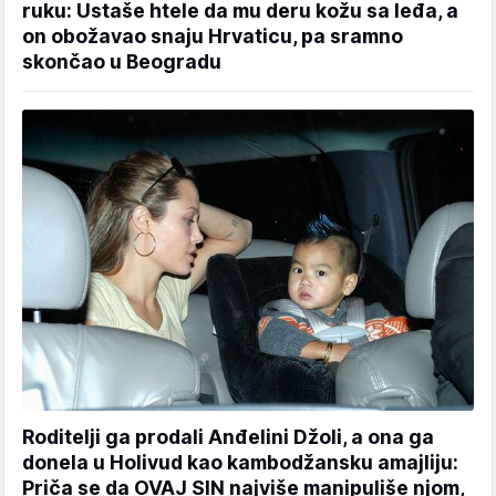
ruku: Ustaše htele da mu deru kožu sa leđa, a
on obožavao snaju Hrvaticu, pa sramno
skončao u Beogradu
Roditelji ga prodali Anđelini Džoli, a ona ga
donela u Holivud kao kambodžansku amajliju:
Priča se da OVAJ SIN najviše manipuliše njom,