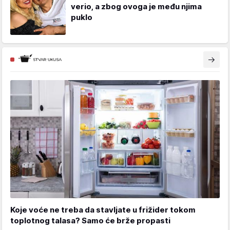
verio, a zbog ovoga je među njima
puklo
Koje voće ne treba da stavljate u frižider tokom
toplotnog talasa? Samo će brže propasti