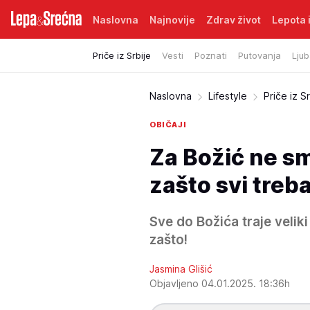
Naslovna
Najnovije
Zdrav život
Lepota i
Priče iz Srbije
Vesti
Poznati
Putovanja
Ljub
Naslovna
Lifestyle
Priče iz Sr
OBIČAJI
Za Božić ne sm
zašto svi treb
Sve do Božića traje veliki
zašto!
Jasmina Glišić
Objavljeno 04.01.2025. 18:36h