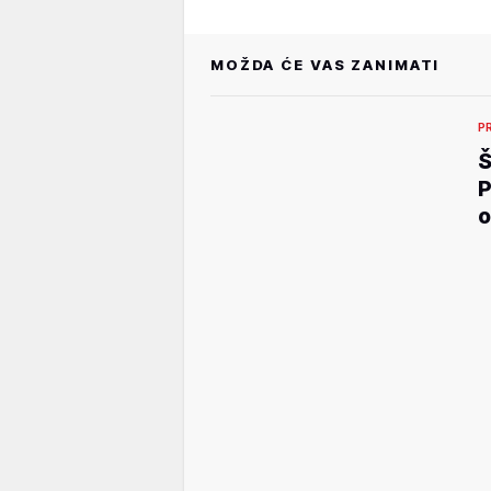
MOŽDA ĆE VAS ZANIMATI
P
Š
P
o