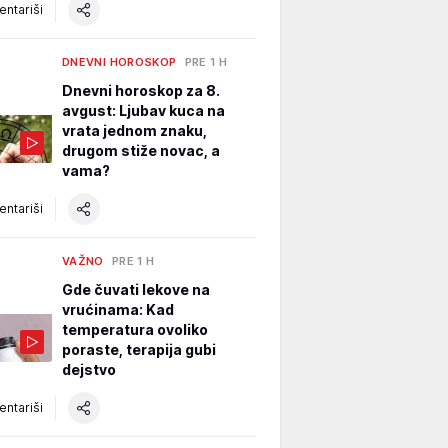
ntariši
DNEVNI HOROSKOP
PRE 1 H
Dnevni horoskop za 8.
avgust: Ljubav kuca na
vrata jednom znaku,
drugom stiže novac, a
vama?
ntariši
VAŽNO
PRE 1 H
Gde čuvati lekove na
vrućinama: Kad
temperatura ovoliko
poraste, terapija gubi
dejstvo
ntariši