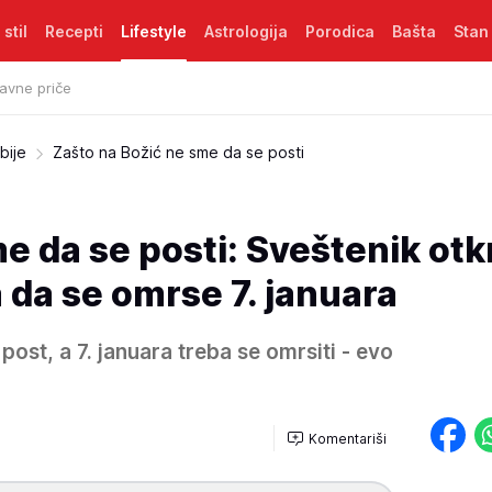
 stil
Recepti
Lifestyle
Astrologija
Porodica
Bašta
Stan
avne priče
bije
Zašto na Božić ne sme da se posti
e da se posti: Sveštenik otk
a da se omrse 7. januara
 post, a 7. januara treba se omrsiti - evo
Komentariši