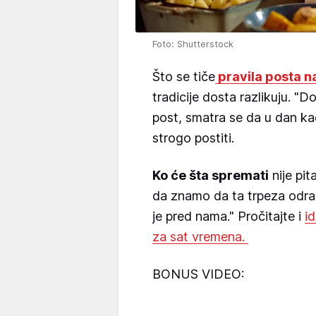
Foto: Shutterstock
Što se tiče
pravila posta n
tradicije dosta razlikuju. "
post, smatra se da u dan kad
strogo postiti.
Ko će šta spremati
nije pit
da znamo da ta trpeza odra
je pred nama." Pročitajte i
i
za sat vremena.
BONUS VIDEO: