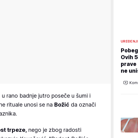
UREĐENJ
Pobegn
Ovih 5
prave 
ne uni
Kome
u rano badnje jutro poseče u šumi i
e rituale unosi se na
Božić
da označi
aznika.
st trpeze,
nego je zbog radosti