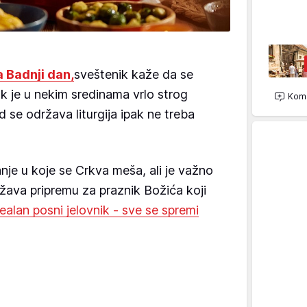
a Badnji dan,
sveštenik kaže da se
Dok je u nekim sredinama vrlo strog
Kome
 se održava liturgija ipak ne treba
anje u koje se Crkva meša, ali je važno
žava pripremu za praznik Božića koji
dealan posni jelovnik - sve se spremi