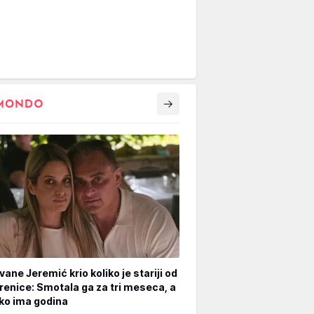
vane Jeremić krio koliko je stariji od
renice: Smotala ga za tri meseca, a
iko ima godina