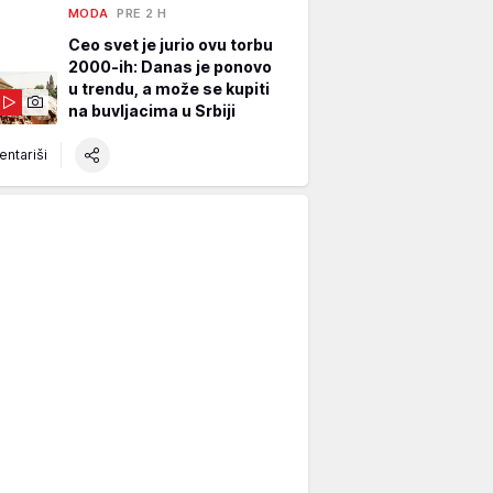
MODA
PRE 2 H
Ceo svet je jurio ovu torbu
2000-ih: Danas je ponovo
u trendu, a može se kupiti
na buvljacima u Srbiji
ntariši