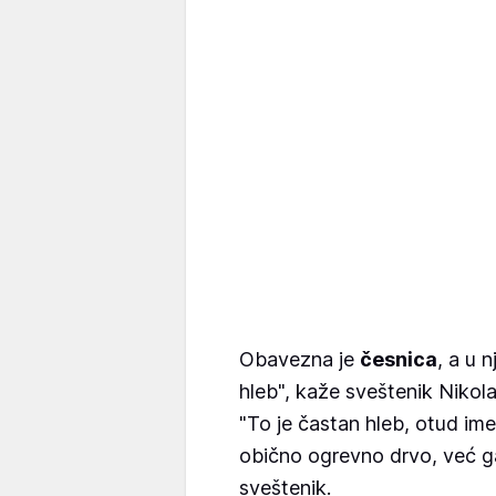
Obavezna je
česnica
, a u n
hleb", kaže sveštenik Nikol
"To je častan hleb, otud ime
obično ogrevno drvo, već
sveštenik.