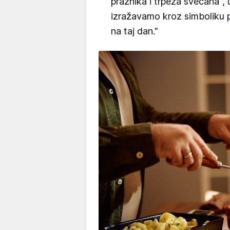
praznika i trpeza svečana",
izražavamo kroz simboliku p
na taj dan."