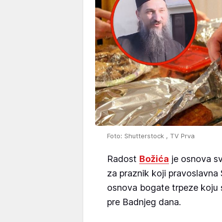
Foto: Shutterstock , TV Prva
Radost
Božića
je osnova svi
za praznik koji pravoslavna S
osnova bogate trpeze koju s
pre Badnjeg dana.