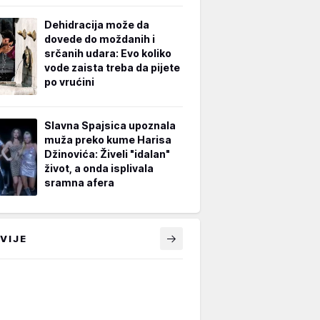
Dehidracija može da
dovede do moždanih i
srčanih udara: Evo koliko
vode zaista treba da pijete
po vrućini
Slavna Spajsica upoznala
muža preko kume Harisa
Džinovića: Živeli "idalan"
život, a onda isplivala
sramna afera
VIJE