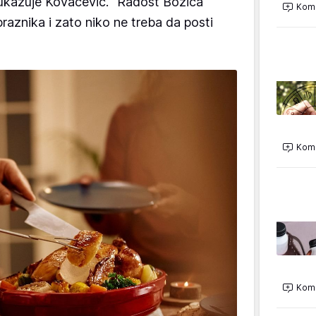
 ukazuje Kovačević. "Radost Božića
Kome
raznika i zato niko ne treba da posti
Kome
Kome