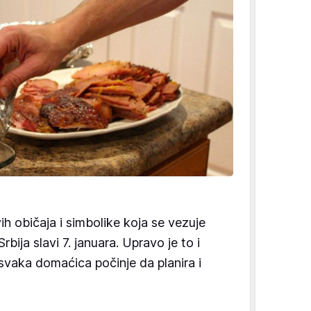
h običaja i simbolike koja se vezuje
rbija slavi 7. januara. Upravo je to i
vaka domaćica počinje da planira i