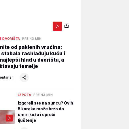
E DVORIŠTA
PRE 43 MIN
ite od paklenih vrućina:
 stabala rashlađuju kuću i
najlepši hlad u dvorištu, a
štavaju temelje
ntariši
LEPOTA
PRE 43 MIN
Izgoreli ste na suncu? Ovih
5 koraka može brzo da
umiri kožu i spreči
ljuštenje