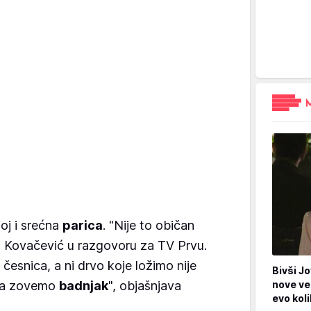
joj i srećna
parica
. "Nije to običan
a Kovačević u razgovoru za TV Prvu.
 česnica, a ni drvo koje ložimo nije
Bivši Jo
nove ve
 ga zovemo
badnjak
", objašnjava
evo kol