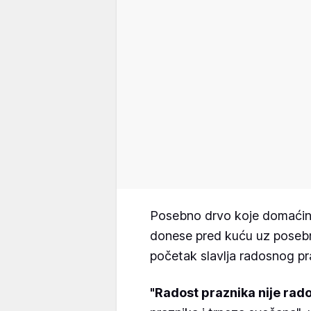
Posebno drvo koje domaćin 
donese pred kuću uz posebn
početak slavlja radosnog pr
"Radost praznika nije rado